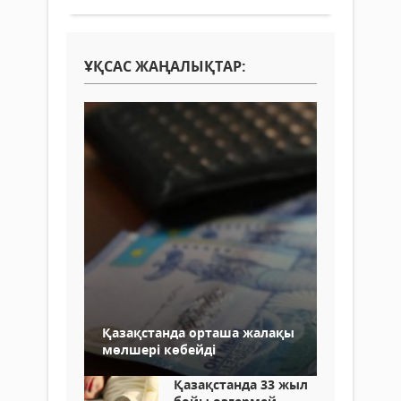
ҰҚСАС ЖАҢАЛЫҚТАР:
Қазақстанда орташа жалақы
мөлшері көбейді
Қазақстанда 33 жыл