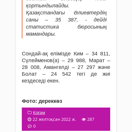
қортындылайды.
Қазақстандағы Әлиевтердің
саны – 35 387, - дейді
статистика бюросының
мамандары.
Сондай-ақ елімізде Ким – 34 811,
Сүлейменов(а) – 29 988, Марат –
28 008, Амангелді – 27 297 және
Болат – 24 542 тегі де жиі
кездеседі екен.
Фото: дереккөз
Қоғам
22 желтоқсан 2022 ж.
287
0