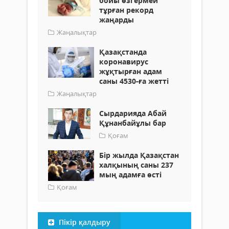
бойы өзгермей
тұрған рекорд
жаңарды
Жаңалықтар
Қазақстанда
коронавирус
жұқтырған адам
саны 4530-ға жетті
Жаңалықтар
Сырдарияда Абай
Құнанбайұлы бар
Қоғам
Бір жылда Қазақстан
халқының саны 237
мың адамға өсті
Қоғам
Пікір қалдыру