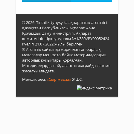
© 2026. Tirshilik-tynysy.kz ақпараттық агенттігі.
Қазақстан Республикасы Ақпарат және
Қоғамдық даму министрлігі, Ақпарат
комитетінің тіркеу туралы № KZ80VPY00052424
куәлігі 21.07.2022 жылы берілген.
® Агенттік сайтында жарияланған барлық
мақалалар мен фото-бейне материалдардың
авторлық құқықтары қорғалған.
Материалдарды пайдаланған жағдайда сілтеме
жасалуы міндетті.
Меншік иесі:
«Сыр медиа»
ЖШС.