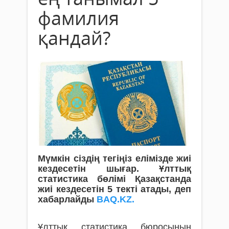
фамилия
қандай?
Мүмкін сіздің тегіңіз елімізде жиі
кездесетін шығар. Ұлттық
статистика бөлімі Қазақстанда
жиі кездесетін 5 текті атады, деп
хабарлайды
BAQ.KZ.
Ұлттық статистика бюросының