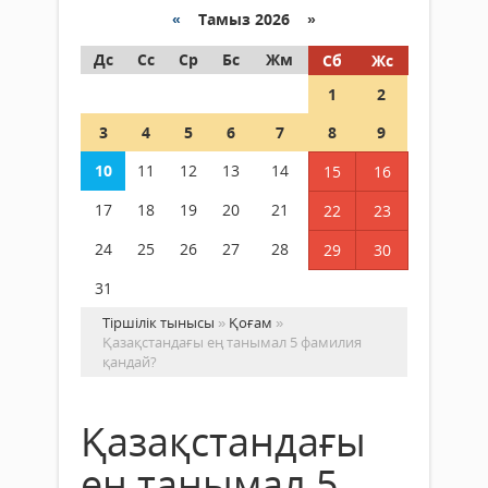
«
Тамыз 2026 »
Дс
Сс
Ср
Бс
Жм
Сб
Жс
1
2
3
4
5
6
7
8
9
10
11
12
13
14
15
16
17
18
19
20
21
22
23
24
25
26
27
28
29
30
31
Тіршілік тынысы
»
Қоғам
»
Қазақстандағы ең танымал 5 фамилия
қандай?
Қазақстандағы
ең танымал 5