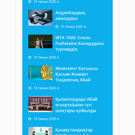
10 тамыз 2026 ж.
Алданбаудың
амалдары
10 тамыз 2026 ж.
WTA 1000: Елена
Рыбакина Канададағы
турнирдің
10 тамыз 2026 ж.
Мемлекет басшысы
Қасым-Жомарт
Тоқаевтың Абай
10 тамыз 2026 ж.
Қызылордада Абай
ескерткішіне гүл
шоқтары қойылды
10 тамыз 2026 ж.
Қазақстандықтар