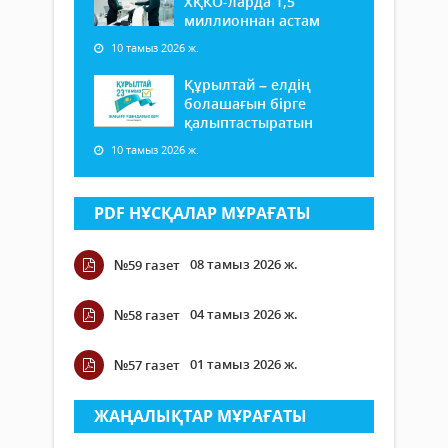
ХҚКО-ларда 1,5
миллионнан астам
10 тамыз 2026 ж.
Құрылтай – елдің
болашағын бірге
қалыптастыратын
10 тамыз 2026 ж.
PDF НҰСҚАЛАР МҰРАҒАТЫ
08 тамыз 2026 ж.
№59 газет
04 тамыз 2026 ж.
№58 газет
01 тамыз 2026 ж.
№57 газет
ЖАҢАЛЫҚТАР МҰРАҒАТЫ