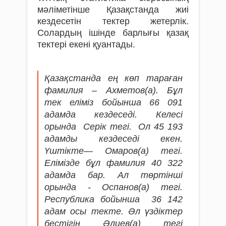
мәліметінше Қазақстанда жиі
кездесетін тектер жетерлік.
Солардың ішінде барлығы қазақ
тектері екені қуантады.
Қазақстанда ең көп тараған
фамилия – Ахметов(а). Бұл
тек еліміз бойынша 66 091
адамда кездеседі. Келесі
орында Серік тегі. Ол 45 193
адамды кездеседі екен.
Үштікте— Омаров(а) тегі.
Елімізде бұл фамилия 40 322
адамда бар. Ал төртінші
орында - Оспанов(а) тегі.
Республика бойынша 36 142
адам осы текте. Әл үздіктер
бестігін Әлиев(а) тегі