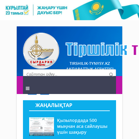
TIRSHILIK-TYNYSY.KZ
АҚПАРАТТЫҚ АГЕНТТІГІ
ЖАҢАЛЫҚТАР
Қызылордада 500
мыңнан аса сайлаушы
үшін шақыру