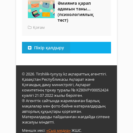
Әмиянға қарап
адамын таны...
(психологиялық
тест)
Қоғам
Пікір қалдыру
© 2026. Tirshilik-tynysy.kz ақпараттық агенттігі.
Қазақстан Республикасы Ақпарат және
Қоғамдық даму министрлігі, Ақпарат
комитетінің тіркеу туралы № KZ80VPY00052424
куәлігі 21.07.2022 жылы берілген.
® Агенттік сайтында жарияланған барлық
мақалалар мен фото-бейне материалдардың
авторлық құқықтары қорғалған.
Материалдарды пайдаланған жағдайда сілтеме
жасалуы міндетті.
Меншік иесі:
«Сыр медиа»
ЖШС.