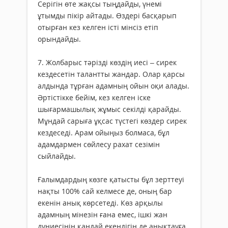
Серігін өте жақсы тыңдайды, үнемі
ұтымды пікір айтады. Өздері басқарып
отырған кез келген істі мінсіз етіп
орындайды.
7. Жолбарыс тәрізді көздің иесі – сирек
кездесетін талантты жандар. Олар қарсы
алдында тұрған адамның ойын оқи алады.
Әртістікке бейім, кез келген іске
шығармашылық жұмыс секілді қарайды.
Мұндай сарыға ұқсас түстегі көздер сирек
кездеседі. Арам ойыңыз болмаса, бұл
адамдармен сөйлесу рахат сезімін
сыйлайды.
Ғалымдардың көзге қатысты бұл зерттеуі
нақты 100% сай келмесе де, оның бар
екенін анық көрсетеді. Көз арқылы
адамның мінезін ғана емес, ішкі жан
дүниесінің қандай екендігін де анықтауға