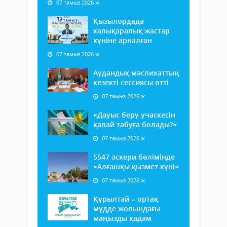
07 тамыз 2026 ж.
Қызылордада
халықаралық жастар
күніне арналған
07 тамыз 2026 ж.
Аудандық мәслихаттың
кезекті сессиясы өтті
07 тамыз 2026 ж.
«Дауыс беру учаскесін
қалай табуға болады?»
07 тамыз 2026 ж.
5547 әскери бөлімінде
«Алғашқы қызмет күні»
07 тамыз 2026 ж.
Құрылтай – ортақ
мүдде жолындағы
маңызды қадам