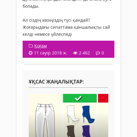
болады.
Ал сіздің көзіңіздің түсі қандай?
Жоғарыдағы сипаттама қаншалықты сай
келді немесе үйлеспеді
Қоғам
11 сәуір 2018 ж.
2 462
0
ҰҚСАС ЖАҢАЛЫҚТАР: