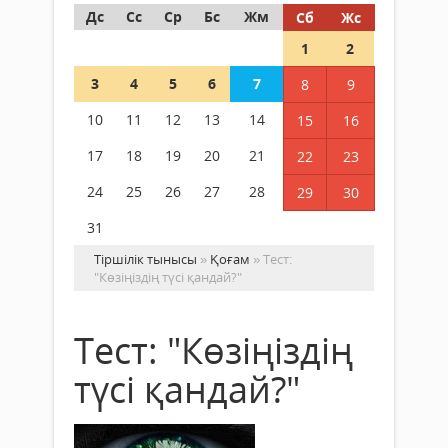
Дс
Сс
Ср
Бс
Жм
Сб
Жс
1
2
3
4
5
6
7
8
9
10
11
12
13
14
15
16
17
18
19
20
21
22
23
24
25
26
27
28
29
30
31
Тіршілік тынысы
»
Қоғам
» Тест:
"Көзіңіздің түсі қандай?"
Тест: "Көзіңіздің
түсі қандай?"