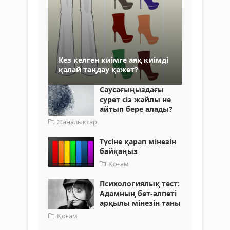
Кез келген киімге аяқ киімді
қалай таңдау қажет?
Саусағыңыздағы
сурет сіз жайлы не
айтып бере алады?
Жаңалықтар
Түсіне қарап мінезін
байқаңыз
Қоғам
Психологиялық тест:
Адамның бет-әлпеті
арқылы мінезін таны
Қоғам