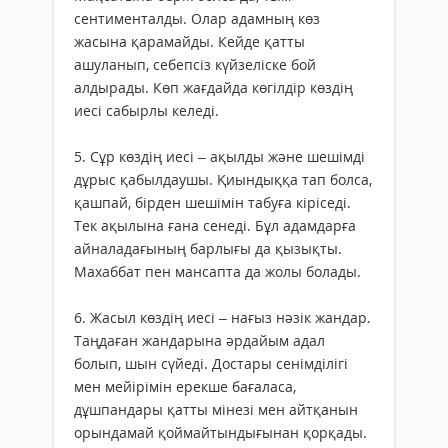
сентименталды. Олар адамның көз
жасына қарамайды. Кейде қатты
ашуланып, себепсіз күйзеліске бой
алдырады. Көп жағдайда көгілдір көздің
иесі сабырлы келеді.
5. Сұр көздің иесі – ақылды және шешімді
дұрыс қабылдаушы. Қиындыққа тап болса,
қашпай, бірден шешімін табуға кіріседі.
Тек ақылына ғана сенеді. Бұл адамдарға
айналадағының барлығы да қызықты.
Махаббат пен мансапта да жолы болады.
6. Жасыл көздің иесі – нағыз нәзік жандар.
Таңдаған жандарына әрдайым адал
болып, шын сүйеді. Достары сенімділігі
мен мейірімін ерекше бағаласа,
дұшпандары қатты мінезі мен айтқанын
орындамай қоймайтындығынан қорқады.