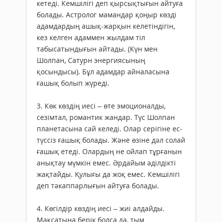
кетеді. Кемшілігі деп қырсықтығын айтуға
болады. Астролог мамандар қоңыр көзді
адамдардың ашық-жарқын келетіндігін,
кез келген адаммен жылдам тіл
табысатындығын айтады. (Күн мен
Шолпан, Сатурн энергиясының
қосындысы). Бұл адамдар айналасына
ғашық болып жүреді.
3. Көк көздің иесі – өте эмоционалды,
сезімтал, романтик жандар. Түс Шолпан
планетасына сай келеді. Олар серігіне ес-
түссіз ғашық болады. Және өзіне дәл солай
ғашық етеді. Олардың не ойлап тұрғанын
анықтау мүмкін емес. Әрдайым әділдікті
жақтайды. Қулығы да жоқ емес. Кемшілігі
деп тәкаппарлығын айтуға болады.
4. Көгілдір көздің иесі – жиі алдайды.
Мақсатына берік болса да, тым