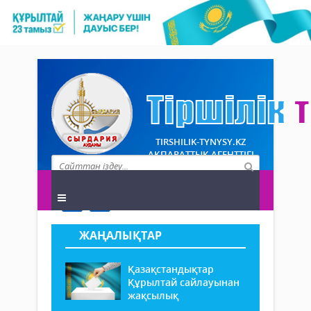
TIRSHILIK-TYNYSY.KZ
АҚПАРАТТЫҚ АГЕНТТІГІ
ЖАҢАЛЫҚТАР
Қазақстандықтар
Құрылтай сайлауынан
жақсылық