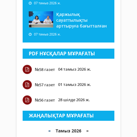
07 тамыз 2026 ж.
Қаржылық
сауаттылықты
арттыруға бағытталған
07 тамыз 2026 ж.
PDF НҰСҚАЛАР МҰРАҒАТЫ
04 тамыз 2026 ж.
№58 газет
01 тамыз 2026 ж.
№57 газет
28 шілде 2026 ж.
№56 газет
ЖАҢАЛЫҚТАР МҰРАҒАТЫ
«
Тамыз 2026 »