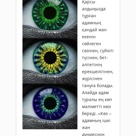
Қарсы
алдыңызда
тұрған
адамның
қандай жан
екенін
сөйлеген
сөзінен, сүйікті
түсінен, бет-
әлпетінің
ерекшелігінен,
жүрісінен
тануға болады.
Алайда адам
туралы ең көп
мәліметті көзі
береді. «Көз –
адамның ішкі
жан
дүниесінің