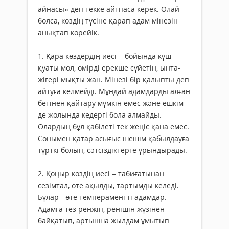
айнасы» деп текке айтпаса керек. Олай
болса, көздің түсіне қарап адам мінезін
анықтап көрейік.
1. Қара көздердің иесі – бойында күш-
қуаты мол, өмірді ерекше сүйетін, ынта-
жігері мықты жан. Мінезі бір қалыпты деп
айтуға келмейді. Мұндай адамдарды алған
бетінен қайтару мүмкін емес және ешкім
де жолында кедергі бола алмайды.
Олардың бұл қабілеті тек жеңіс қана емес.
Сонымен қатар асығыс шешім қабылдауға
түрткі болып, сәтсіздіктерге ұрындырады.
2. Қоңыр көздің иесі – табиғатынан
сезімтал, өте ақылды, тартымды келеді.
Бұлар - өте темпераментті адамдар.
Адамға тез ренжіп, ренішін жүзінен
байқатып, артынша жылдам ұмытып