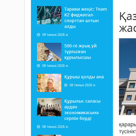
Тарихи жеңіс: Team
Қа
KZ фиджитал-
спорттан алтын
жа
алды
09 тамыз 2026 ж.
500-ге жуық үй
тұрғызған
құрылысшы
08 тамыз 2026 ж.
Құрыш қолды ана
08 тамыз 2026 ж.
Құрылыс саласы
аудан
экономикасына
серпін берді
қарар
08 тамыз 2026 ж.
түсіні