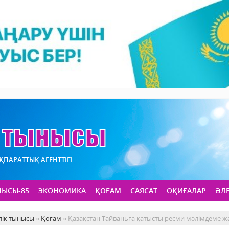
АҚПАРАТТЫҚ АГЕНТТІГІ
НЫСЫ-85
ЭКОНОМИКА
ҚОҒАМ
САЯСАТ
ОҚИҒАЛАР
ӘЛ
лік тынысы
»
Қоғам
» Қазақстан Тайваньға қатысты ресми мәлімдеме ж