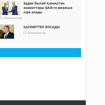
Бұдан былай Қазақстан
азаматтары БАӘ-ге визасыз
кіре алады
Жаңалықтар
ҚЫЗМЕТТЕН БОСАДЫ
Жаңалықтар