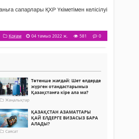
ьға сапарлары ҚХР Үкіметімен келісілуі
Қоғам
04 тамыз 2022 ж.
581
0
Төтенше жағдай: Шет елдерде
жүрген отандастарымыз
Қазақстанға кіре ала ма?
Жаңалықтар
ҚАЗАҚСТАН АЗАМАТТАРЫ
ҚАЙ ЕЛДЕРГЕ ВИЗАСЫЗ БАРА
АЛАДЫ?
Саясат