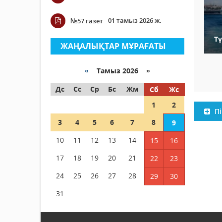
01 тамыз 2026 ж.
№57 газет
Т
ЖАҢАЛЫҚТАР МҰРАҒАТЫ
«
Тамыз 2026 »
Дс
Сс
Ср
Бс
Жм
Сб
Жс
1
2
Пі
3
4
5
6
7
8
9
10
11
12
13
14
15
16
17
18
19
20
21
22
23
24
25
26
27
28
29
30
31