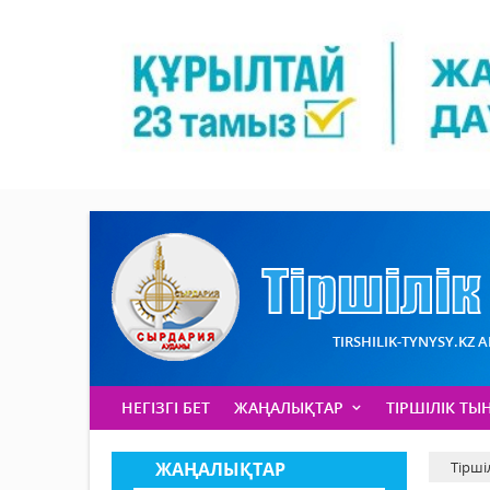
TIRSHILIK-TYNYSY.KZ 
НЕГІЗГІ БЕТ
ЖАҢАЛЫҚТАР
ТІРШІЛІК ТЫ
ЖАҢАЛЫҚТАР
Тірші