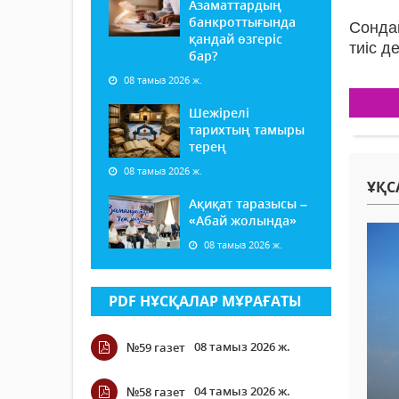
Азаматтардың
банкроттығында
Сондай
қандай өзгеріс
тиіс д
бар?
08 тамыз 2026 ж.
Шежірелі
тарихтың тамыры
терең
08 тамыз 2026 ж.
ҰҚС
Ақиқат таразысы –
«Абай жолында»
08 тамыз 2026 ж.
PDF НҰСҚАЛАР МҰРАҒАТЫ
08 тамыз 2026 ж.
№59 газет
04 тамыз 2026 ж.
№58 газет