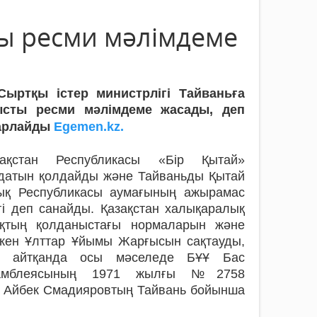
ты ресми мәлімдеме
Сыртқы істер министрлігі Тайваньға
ысты ресми мәлімдеме жасады, деп
арлайды
Egemen.kz.
зақстан Республикасы «Бір Қытай»
идатын қолдайды және Тайваньды Қытай
ық Республикасы аумағының ажырамас
гі деп санайды. Қазақстан халықаралық
ықтың қолданыстағы нормаларын және
ккен Ұлттар Ұйымы Жарғысын сақтауды,
п айтқанда осы мәселеде БҰҰ Бас
амблеясының 1971 жылғы №2758
лі Айбек Смадияровтың Тайвань бойынша