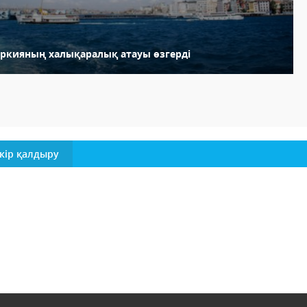
үркияның халықаралық атауы өзгерді
кір қалдыру