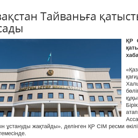
зақстан Тайваньға қатыс
сады
ҚР 
қат
хаб
«Қа
қағ
Хал
бөлі
құқ
Бірі
ата
Асс
ын ұстануды жақтайды», делінген ҚР СІМ ресми өкі
ктемесінде.