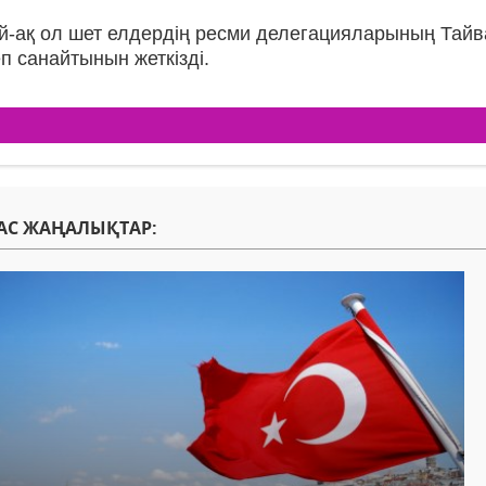
-ақ ол шет елдердің ресми делегацияларының Тайван
еп санайтынын жеткізді.
АС ЖАҢАЛЫҚТАР: