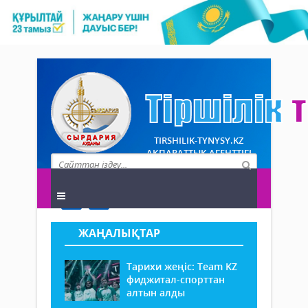
TIRSHILIK-TYNYSY.KZ
АҚПАРАТТЫҚ АГЕНТТІГІ
ЖАҢАЛЫҚТАР
Тарихи жеңіс: Team KZ
фиджитал-спорттан
алтын алды