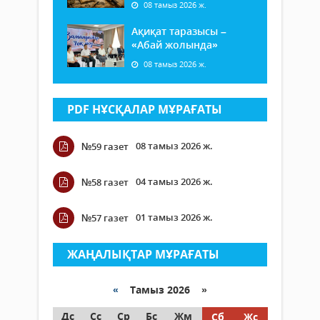
08 тамыз 2026 ж.
Ақиқат таразысы –
«Абай жолында»
08 тамыз 2026 ж.
PDF НҰСҚАЛАР МҰРАҒАТЫ
08 тамыз 2026 ж.
№59 газет
04 тамыз 2026 ж.
№58 газет
01 тамыз 2026 ж.
№57 газет
ЖАҢАЛЫҚТАР МҰРАҒАТЫ
«
Тамыз 2026 »
Дс
Сс
Ср
Бс
Жм
Сб
Жс