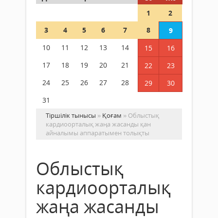
1
2
3
4
5
6
7
8
9
10
11
12
13
14
15
16
17
18
19
20
21
22
23
24
25
26
27
28
29
30
31
Тіршілік тынысы
»
Қоғам
» Облыстық
кардиоорталық жаңа жасанды қан
айналымы аппаратымен толықты
Облыстық
кардиоорталық
жаңа жасанды