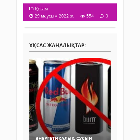
Қоғам
29 маусым 2022 ж.
554
0
ҰҚСАС ЖАҢАЛЫҚТАР:
ЭНЕРГЕТИКАЛЫҚ СУСЫН