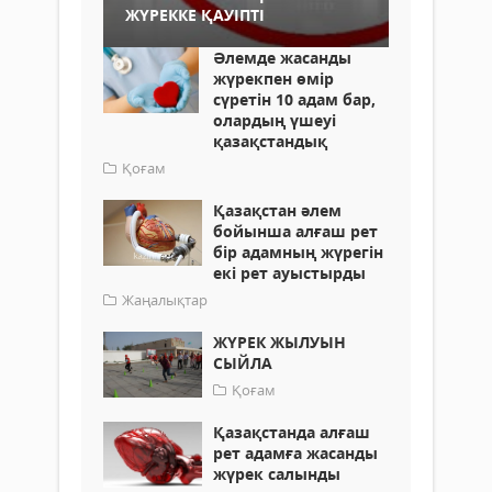
ЖҮРЕККЕ ҚАУІПТІ
Әлемде жасанды
жүрекпен өмір
сүретін 10 адам бар,
олардың үшеуі
қазақстандық
Қоғам
Қазақстан әлем
бойынша алғаш рет
бір адамның жүрегін
екі рет ауыстырды
Жаңалықтар
ЖҮРЕК ЖЫЛУЫН
СЫЙЛА
Қоғам
Қазақстанда алғаш
рет адамға жасанды
жүрек салынды