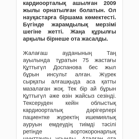
кардиоорталық ашылған 2009
жылы орнатылған болатын. Ол
науқастарға біршама көмектесті.
Бүгінде жарамдылық мерзімі
шегіне жетті. Жаңа құрылғы
арқылы бірнеше ота жасалды.
Жалағаш ауданының Таң
ауылында тұратын 75 жастағы
Құттыгүл Доспанова бес жыл
бұрын инсульт алған. Жүрек
сырқаты алғашқыда аса қатты
мазалаған жоқ. Тек бір ай бұрын
Құттыгүл әже өзін жайсыз сезінді.
Тексеруден кейін облыстық
кардиоорталық дәрігерлері
пациентке жүректің ишемиялық
ауруын емдеудің тиімді тәсілі
ретінде аортокоронарлық
шунттауды ұсынды. Аталған ота