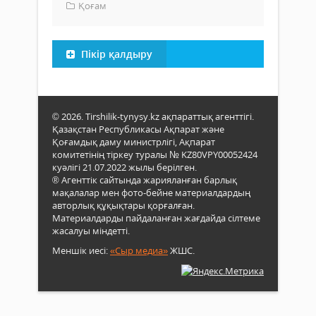
Қоғам
Пікір қалдыру
© 2026. Tirshilik-tynysy.kz ақпараттық агенттігі.
Қазақстан Республикасы Ақпарат және
Қоғамдық даму министрлігі, Ақпарат
комитетінің тіркеу туралы № KZ80VPY00052424
куәлігі 21.07.2022 жылы берілген.
® Агенттік сайтында жарияланған барлық
мақалалар мен фото-бейне материалдардың
авторлық құқықтары қорғалған.
Материалдарды пайдаланған жағдайда сілтеме
жасалуы міндетті.
Меншік иесі:
«Сыр медиа»
ЖШС.