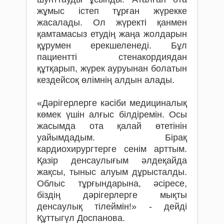
жұмыс істеп тұрған жүрекке
жасалады. Ол жүректі қанмен
қамтамасыз етудің жаңа жолдарын
құрумен ерекшеленеді. Бұл
пациентті стенакордиядан
құтқарып, жүрек ауруынан болатын
кездейсоқ өлімнің алдын алады.
«Дәрігерлерге кәсіби медициналық
көмек үшін алғыс білдіремін. Осы
жасымда ота қалай өтетінін
уайымдадым. Бірақ
кардиохирургтерге сенім арттым.
Қазір денсаулығым әлдеқайда
жақсы, тыныс алуым дұрысталды.
Облыс тұрғындарына, әсіресе,
біздің дәрігерлерге мықты
денсаулық тілеймін!» - дейді
Құттыгүл Доспанова.