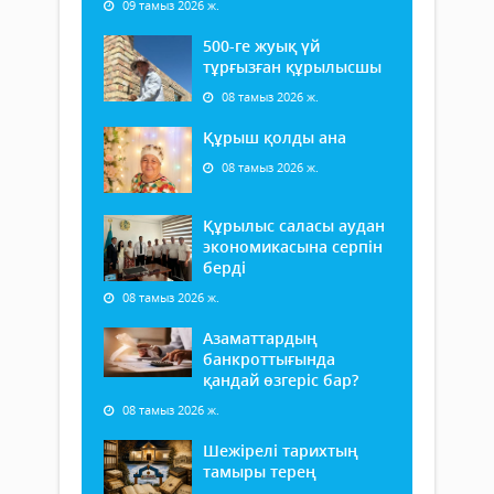
09 тамыз 2026 ж.
500-ге жуық үй
тұрғызған құрылысшы
08 тамыз 2026 ж.
Құрыш қолды ана
08 тамыз 2026 ж.
Құрылыс саласы аудан
экономикасына серпін
берді
08 тамыз 2026 ж.
Азаматтардың
банкроттығында
қандай өзгеріс бар?
08 тамыз 2026 ж.
Шежірелі тарихтың
тамыры терең