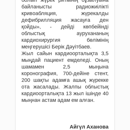
байланысты радиожиілікті
кривоабляция, жүрекалды
дефибрилляция жасауға ден
қойды», - дейді көпбейінді
облыстық аурухананың
кардиохирургия бөлімінің
меңгерушісі Берік Дәуітбаев.
Жыл сайын кардиоорталықта 3,5
мыңдай пациент емделеді. Оның
шамамен 2,5 мыңына
коронография, 700-дейіне стент,
200 шақты адамға ашық жүрекке
ота жасалады. Жалпы облыстық
кардиоорталықта 13 жыл ішінде 40
мыңнан астам адам ем алған.
Айгүл Аханова