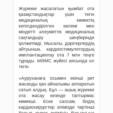
Жүрекке жасалатын қымбат ота
қазақстандықтар үшін тегін
медициналық көмектің
кепілдендірілген көлемі мен
міндетті әлеуметтік медициналық
сақтандыру шеңберінде
қолжетімді. Мысалы, дәрігерлердің
айтуынша, кардиостимулятордың
имплантациялау ота 7 млн теңге
тұрады. МӘМС жүйесі аясында ол
тегін.
«Ауруханаға осымен екінші рет
жасанды қан айналымы аппаратын
сатып алдық. Бұл — ашық жүрекке
ота жасау кезінде таптырмас
көмекші. Еске салсам, біздің
кардиохирургтер елімізде төртінші
болып жүрек ритмінің бұзылуына