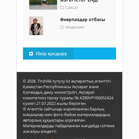
Саясат
Өнерпаздар отбасы
Мәдениет
Пікір қалдыру
© 2026. Tirshilik-tynysy.kz ақпараттық агенттігі.
Қазақстан Республикасы Ақпарат және
Қоғамдық даму министрлігі, Ақпарат
комитетінің тіркеу туралы № KZ80VPY00052424
куәлігі 21.07.2022 жылы берілген.
® Агенттік сайтында жарияланған барлық
мақалалар мен фото-бейне материалдардың
авторлық құқықтары қорғалған.
Материалдарды пайдаланған жағдайда сілтеме
жасалуы міндетті.