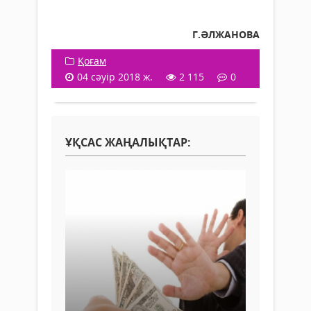
Г.ӘЛЖАНОВА
Қоғам
04 сәуір 2018 ж.
2 115
0
ҰҚСАС ЖАҢАЛЫҚТАР: