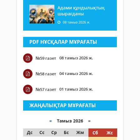
Адами құндылықтың
шырағданы
08 тамыз 2026 ж.
PDF НҰСҚАЛАР МҰРАҒАТЫ
08 тамыз 2026 ж.
№59 газет
04 тамыз 2026 ж.
№58 газет
01 тамыз 2026 ж.
№57 газет
ЖАҢАЛЫҚТАР МҰРАҒАТЫ
«
Тамыз 2026 »
Дс
Сс
Ср
Бс
Жм
Сб
Жс