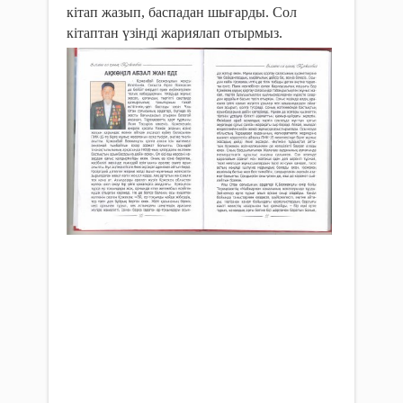
кітап жазып, баспадан шығарды. Сол
кітаптан үзінді жариялап отырмыз.