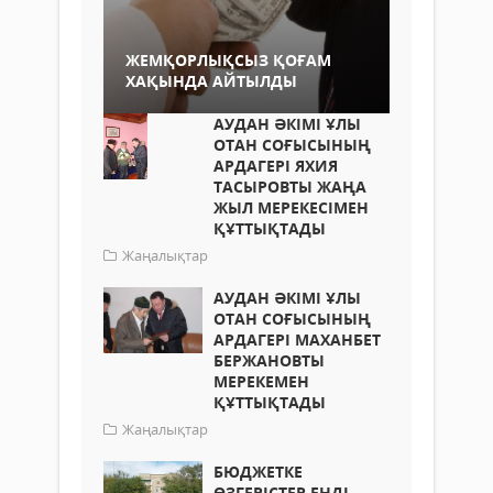
ЖЕМҚОРЛЫҚСЫЗ ҚОҒАМ
ХАҚЫНДА АЙТЫЛДЫ
АУДАН ӘКІМІ ҰЛЫ
ОТАН СОҒЫСЫНЫҢ
АРДАГЕРІ ЯХИЯ
ТАСЫРОВТЫ ЖАҢА
ЖЫЛ МЕРЕКЕСІМЕН
ҚҰТТЫҚТАДЫ
Жаңалықтар
АУДАН ӘКІМІ ҰЛЫ
ОТАН СОҒЫСЫНЫҢ
АРДАГЕРІ МАХАНБЕТ
БЕРЖАНОВТЫ
МЕРЕКЕМЕН
ҚҰТТЫҚТАДЫ
Жаңалықтар
БЮДЖЕТКЕ
ӨЗГЕРІСТЕР ЕНДІ