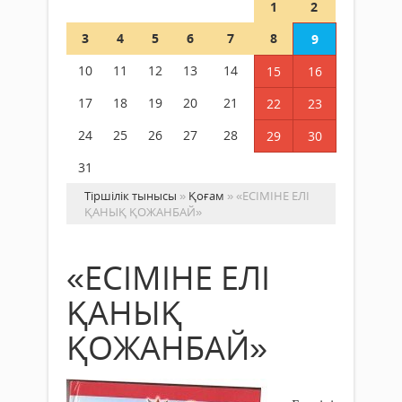
1
2
3
4
5
6
7
8
9
10
11
12
13
14
15
16
17
18
19
20
21
22
23
24
25
26
27
28
29
30
31
Тіршілік тынысы
»
Қоғам
» «ЕСІМІНЕ ЕЛІ
ҚАНЫҚ ҚОЖАНБАЙ»
«ЕСІМІНЕ ЕЛІ
ҚАНЫҚ
ҚОЖАНБАЙ»