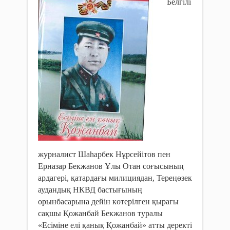
Белгілі
журналист Шаһарбек Нұрсейітов пен
Ерназар Бекжанов Ұлы Отан соғысының
ардагері, қатардағы милициядан, Тереңөзек
аудандық НКВД бастығының
орынбасарына дейін көтерілген қырағы
сақшы Қожанбай Бекжанов туралы
«Есіміне елі қанық Қожанбай» атты деректі