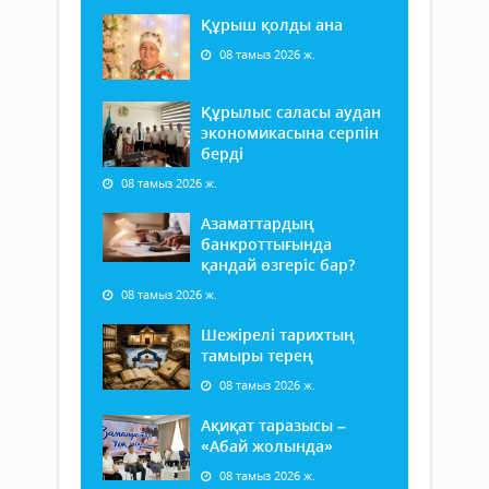
Құрыш қолды ана
08 тамыз 2026 ж.
Құрылыс саласы аудан
экономикасына серпін
берді
08 тамыз 2026 ж.
Азаматтардың
банкроттығында
қандай өзгеріс бар?
08 тамыз 2026 ж.
Шежірелі тарихтың
тамыры терең
08 тамыз 2026 ж.
Ақиқат таразысы –
«Абай жолында»
08 тамыз 2026 ж.