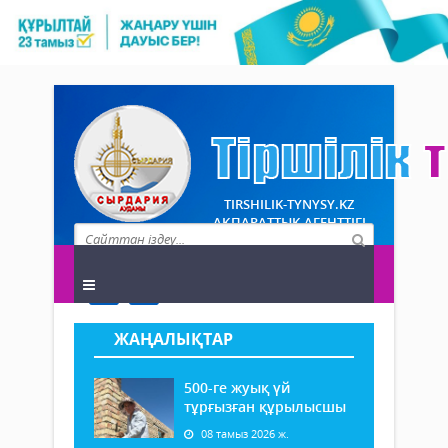
TIRSHILIK-TYNYSY.KZ
АҚПАРАТТЫҚ АГЕНТТІГІ
ЖАҢАЛЫҚТАР
500-ге жуық үй
тұрғызған құрылысшы
08 тамыз 2026 ж.