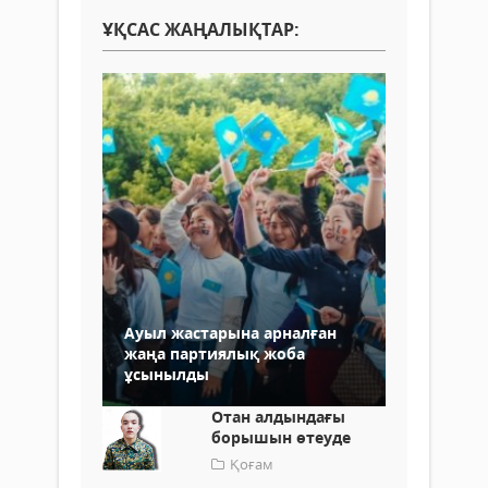
ҰҚСАС ЖАҢАЛЫҚТАР:
Ауыл жастарына арналған
жаңа партиялық жоба
ұсынылды
Отан алдындағы
борышын өтеуде
Қоғам