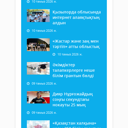
10 тамыз 2026 ж.
Қызылорда облысында
интернет алаяқтықтың
алдын
10 тамыз 2026 ж.
«Жастар және заң мен
тәртіп» атты облыстық
10 тамыз 2026 ж.
Әкімдіктер
талапкерлерге неше
білім грантын бөлді
09 тамыз 2026 ж.
Дияр Нұрғожайдың
соңғы секундтағы
нокауты 25 мың
09 тамыз 2026 ж.
«Қазақстан халқына»