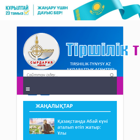
TIRSHILIK-TYNYSY.KZ
АҚПАРАТТЫҚ АГЕНТТІГІ
ЖАҢАЛЫҚТАР
Қазақстанда Абай күні
аталып өтіп жатыр:
Ұлы