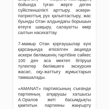
бойында туған жерге деген
сүйіспеншілікті арттыру, әскери-
патриоттық рух қалыптастыру, жас
буынды Отан алдындағы борышын
өтеуге шақыру, салауатты өмір
салтын насихаттау.
7-мамыр Отан қорғаушылар күні
қарсаңында өткізілген акцияда
әскери бөлімшенің тәртібіне сәйкес
100 ден аса мектеп бітіруші
түлектер бөлімшеге экскурсия
жасап, оқу-жаттығу жұмыстарын
тамашалады.
«AMANAT» партиясының съезінде
партияның атқарушы хатшысы
А.Оралов жеті басымдықты
қамтитын партияны жаңғырту