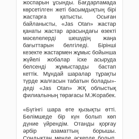
жоспарын ұсынды. Бағдарламада
көрсетілген жеті басымдықтың бірі
жастарға қатысты. Осыған
байланысты, «Jas Otan» жастар
қанаты жастар арасындағы өзекті
мәселелерді шешудің жаңа
бағыттарын белгіледі. Бірінші
кезекте жастармен жұмыс бойынша
жүйелі жобалар іске асыруда
белсенді жұмыстарды бастап
кеттік. Мұндай шаралар тұрақты
түрде жалғасын табатын болады»-
деді «Jas Otan» ЖҚ облыстық
филиалының төрағасы М.Жорабек.
«Бүгінгі шара өте қызықты өтті.
Бөлімшеде бір күн болып көп
дүние үйрендім. Отанды қорғау
әрбір азаматтың борышы.
Сондықтан менде әскерде болып,