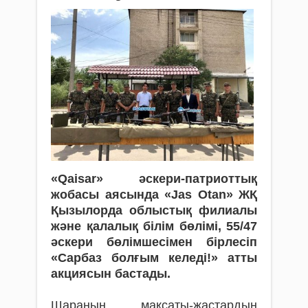
«Qaisar» әскери-патриоттық
жобасы аясында «Jas Otan» ЖҚ
Қызылорда облыстық филиалы
және қалалық білім бөлімі, 55/47
әскери бөлімшесімен бірлесіп
«Сарбаз болғым келеді!» атты
акциясын бастады.
Шараның мақсаты-жастардың