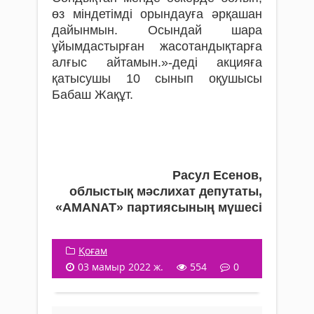
өз міндетімді орындауға әрқашан
дайынмын. Осындай шара
ұйымдастырған жасотандықтарға
алғыс айтамын.»-деді акцияға
қатысушы 10 сынып оқушысы
Бабаш Жақұт.
Расул Есенов,
облыстық мәслихат депутаты,
«AMANAT» партиясының мүшесі
Қоғам
03 мамыр 2022 ж.
554
0