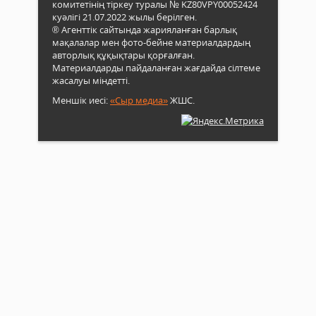
комитетінің тіркеу туралы № KZ80VPY00052424
куәлігі 21.07.2022 жылы берілген.
® Агенттік сайтында жарияланған барлық
мақалалар мен фото-бейне материалдардың
авторлық құқықтары қорғалған.
Материалдарды пайдаланған жағдайда сілтеме
жасалуы міндетті.
Меншік иесі:
«Сыр медиа»
ЖШС.