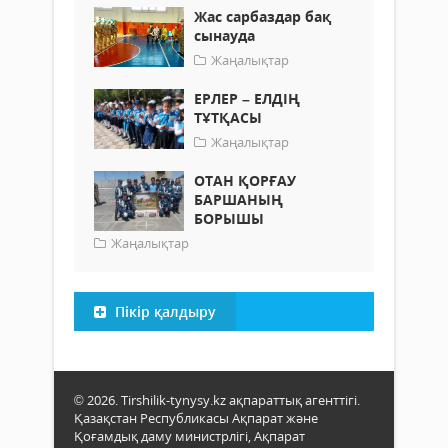
Жас сарбаздар бақ
сынауда
Жаңалықтар
ЕРЛЕР – ЕЛДІҢ
ТҰТҚАСЫ
Жаңалықтар
ОТАН ҚОРҒАУ
БАРШАНЫҢ
БОРЫШЫ
Жаңалықтар
Пікір қалдыру
© 2026. Tirshilik-tynysy.kz ақпараттық агенттігі.
Қазақстан Республикасы Ақпарат және
Қоғамдық даму министрлігі, Ақпарат