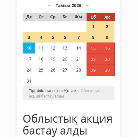
«
Тамыз 2026 »
Дс
Сс
Ср
Бс
Жм
Сб
Жс
1
2
3
4
5
6
7
8
9
10
11
12
13
14
15
16
17
18
19
20
21
22
23
24
25
26
27
28
29
30
31
Тіршілік тынысы
»
Қоғам
» Облыстық
акция бастау алды
Облыстық акция
бастау алды