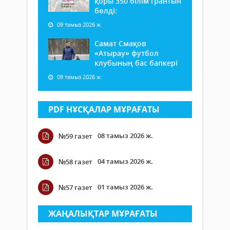
қоры 350 білім грантын
бөлді:
09 тамыз 2026 ж.
Самат Смақов
«Атырау» футбол
клубының бас бапкері
09 тамыз 2026 ж.
PDF НҰСҚАЛАР МҰРАҒАТЫ
08 тамыз 2026 ж.
№59 газет
04 тамыз 2026 ж.
№58 газет
01 тамыз 2026 ж.
№57 газет
ЖАҢАЛЫҚТАР МҰРАҒАТЫ