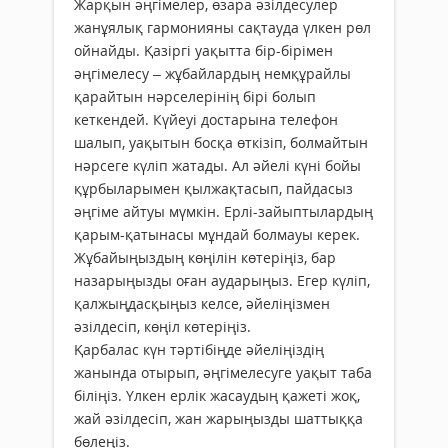
Жарқын әңгімелер, өзара әзілдесулер
жанұялық гармонияны сақтауда үлкен рөл
ойнайды. Қазіргі уақытта бір-бірімен
әңгімелесу – жұбайлардың немқұрайлы
қарайтын нәрселерінің бірі болып
кеткендей. Күйеуі достарына телефон
шалып, уақытын босқа өткізіп, болмайтын
нәрсеге күліп жатады. Ал әйелі күні бойы
құрбыларымен қылжақтасып, пайдасыз
әңгіме айтуы мүмкін. Ерлі-зайыптылардың
қарым-қатынасы мұндай болмауы керек.
Жұбайыңыздың көңілін көтеріңіз, бар
назарыңызды оған аударыңыз. Егер күліп,
қалжыңдасқыңыз келсе, әйеліңізмен
әзілдесіп, көңіл көтеріңіз.
Қарбалас күн тәртібіңде әйеліңіздің
жанында отырып, әңгімелесуге уақыт таба
біліңіз. Үлкен ерлік жасаудың қажеті жоқ,
жай әзілдесіп, жан жарыңызды шаттыққа
бөлеңіз.