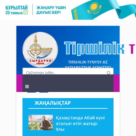
TIRSHILIK-TYNYSY.KZ
АҚПАРАТТЫҚ АГЕНТТІГІ
ЖАҢАЛЫҚТАР
Қазақстанда Абай күні
аталып өтіп жатыр:
Ұлы