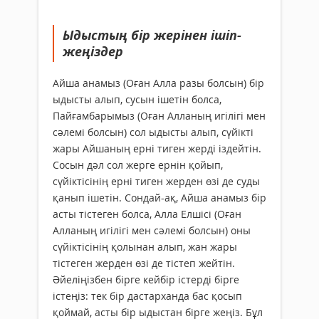
Ыдыстың бір жерінен ішіп-
жеңіздер
Айша анамыз (Оған Алла разы болсын) бір
ыдысты алып, сусын ішетін болса,
Пайғамбарымыз (Оған Алланың игілігі мен
сәлемі болсын) сол ыдысты алып, сүйікті
жары Айшаның ерні тиген жерді іздейтін.
Сосын дәл сол жерге ернін қойып,
сүйіктісінің ерні тиген жерден өзі де суды
қанып ішетін. Сондай-ақ, Айша анамыз бір
асты тістеген болса, Алла Елшісі (Оған
Алланың игілігі мен сәлемі болсын) оны
сүйіктісінің қолынан алып, жан жары
тістеген жерден өзі де тістеп жейтін.
Әйеліңізбен бірге кейбір істерді бірге
істеңіз: тек бір дастарханда бас қосып
қоймай, асты бір ыдыстан бірге жеңіз. Бұл