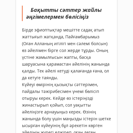
Бақытты сәттер жайлы
әңгімелермен бөлісіңіз
Бірде эфиоптықтар мешітте садақ атып
жаттығып жатқанда, Пайғамбарымыз
(Оған Алланың игілігі мен сәлемі болсын)
өз әйелімен бірге сол жерде тұрды. Оның
үстіне жамылғысын жапты, басқа
шаруасына қарамастан әйелінің жанында
қалды. Тек әйелі кетуді қалағанда ғана, ол
да кетуге таянды.
Күйеуі өмірінің қызықты сәттерімен,
пайдалы тәжірибесімен үнемі бөлісіп
отыруы керек. Кейде өз істеріңізді
жинастырып қойып, сол уақытты
әйеліңізге арнауыңыз керек. Өзінің
жанында болу үшін маңызды істерін шетке
ысырған күйеуінің бұл әрекетін көрген
әйелінің жүрегі елжіреп, оған деген