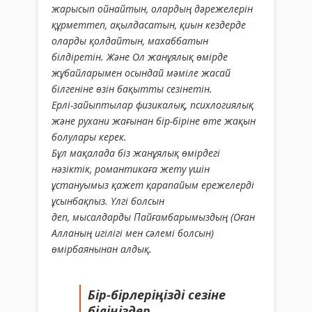
жарысып ойнайтын, олардың дәрежелерін
құрметтеп, ақылдасатын, қиын кездерде
оларды қолдайтын, махаббатын
білдіретін. Және Ол жанұялық өмірде
жұбайларымен осындай мәміле жасай
білгеніне өзін бақытты сезінетін.
Ерлі-зайыптылар физикалық, психлогиялық
және рухани жағынан бір-біріне өте жақын
болулары керек.
Бұл мақалада біз жанұялық өмірдегі
нәзіктік, романтикаға жету үшін
ұстануымыз қажет қарапайым ережелерді
ұсынбақпыз. Үлгі болсын
деп,
мысалдарды
Пайғамбарымыздың
(Оған
Алланың игілігі мен сәлемі болсын)
өмірбаянынан алдық.
Бір-бірлеріңізді сезіне
біліңіздер