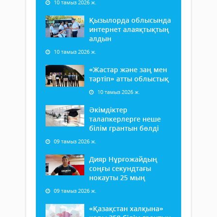
10 тамыз 2026 ж.
Қызылорда облысында
интернет алаяқтықтың
алдын
10 тамыз 2026 ж.
«Жастар және заң мен
тәртіп» атты облыстық
10 тамыз 2026 ж.
Әкімдіктер
талапкерлерге неше
білім грантын бөлді
09 тамыз 2026 ж.
Дияр Нұрғожайдың
соңғы секундтағы
нокауты 25 мың
09 тамыз 2026 ж.
«Қазақстан халқына»