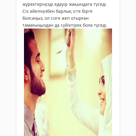
жүректеріңізді едәуір жақындата түседі.
Сіз әйеліңізбен барлық істе бірге
болсаңыз, ол сізге жеп отырған
тамағыңыздан да сүйіктірек бола түседі.