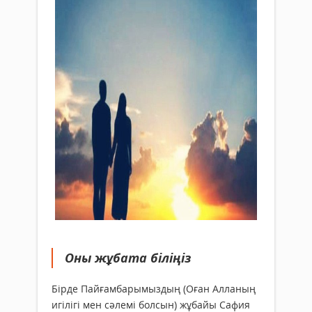
Оны жұбата біліңіз
Бірде Пайғамбарымыздың (Оған Алланың
игілігі мен сәлемі болсын) жұбайы Сафия