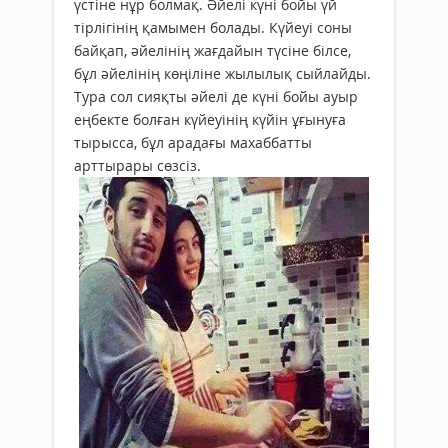
үстіне нұр болмақ. Әйелі күні бойы үй
тірлігінің қамымен болады. Күйеуі соны
байқап, әйелінің жағдайын түсіне білсе,
бұл әйелінің көңіліне жылылық сыйлайды.
Тура сол сияқты әйелі де күні бойы ауыр
еңбекте болған күйеуінің күйін ұғынуға
тырысса, бұл арадағы махаббатты
арттырары сөзсіз.