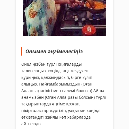
Онымен әңгімелесіңіз
Әйеліңізбен түрлі оқиғаларды
талқылаңыз, көңілді әңгіме-дүкен
құрыңыз, қалжыңдасып, бірге күліп
алыңыз. Пайғамбарымыздың (Оған
Алланың игілігі мен сәлемі болсын) Айша
анамызбен (Оған Алла разы болсын) түрлі
тақырыптарда әңгіме қозғап,
пікірталастар жүргізіп, уақытын көңілді
өткізгендігі жайлы көп хабарларда
айтылады.