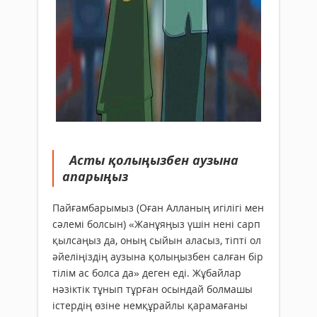
Асты қолыңызбен аузына
апарыңыз
Пайғамбарымыз (Оған Алланың игілігі мен
сәлемі болсын) «Жанұяңыз үшін нені сарп
қылсаңыз да, оның сыйын аласыз, тіпті ол
әйеліңіздің аузына қолыңызбен салған бір
тілім ас болса да» деген еді. Жұбайлар
нәзіктік тұнып тұрған осындай болмашы
істердің өзіне немқұрайлы қарамағаны