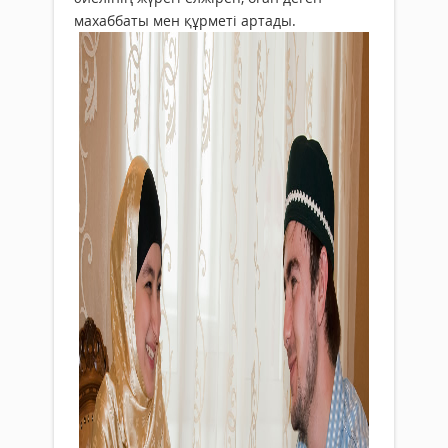
махаббаты мен құрметі артады.