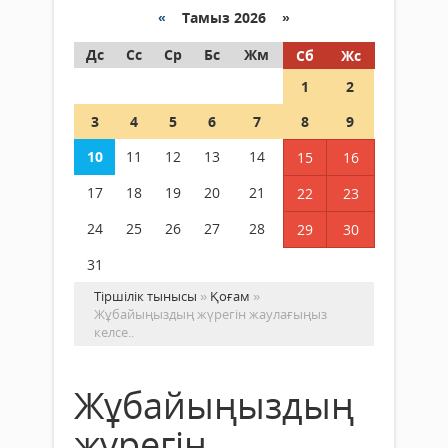
«
Тамыз 2026 »
Дс
Сс
Ср
Бс
Жм
Сб
Жс
1
2
3
4
5
6
7
8
9
10
11
12
13
14
15
16
17
18
19
20
21
22
23
24
25
26
27
28
29
30
31
Тіршілік тынысы
»
Қоғам
»
Жұбайыңыздың жүрегін жаулағыңыз
келсе..
Жұбайыңыздың
жүрегін