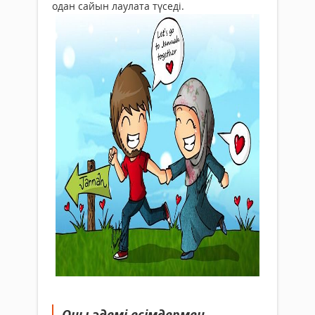
одан сайын лаулата түседі.
Оны әдемі есімдермен