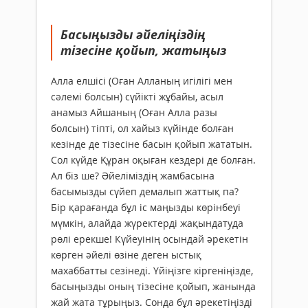
Басыңызды әйеліңіздің
тізесіне қойып, жатыңыз
Алла елшісі (Оған Алланың игілігі мен
сәлемі болсын) сүйікті жұбайы, асыл
анамыз Айшаның (Оған Алла разы
болсын) тіпті, ол хайыз күйінде болған
кезінде де тізесіне басын қойып жататын.
Сол күйде Құран оқыған кездері де болған.
Ал біз ше? Әйеліміздің жамбасына
басымызды сүйеп демалып жаттық па?
Бір қарағанда бұл іс маңызды көрінбеуі
мүмкін, алайда жүректерді жақындатуда
рөлі ерекше! Күйеуінің осындай әрекетін
көрген әйелі өзіне деген ыстық
махаббатты сезінеді. Үйіңізге кіргеніңізде,
басыңызды оның тізесіне қойып, жанында
жай жата тұрыңыз. Сонда бұл әрекетіңізді