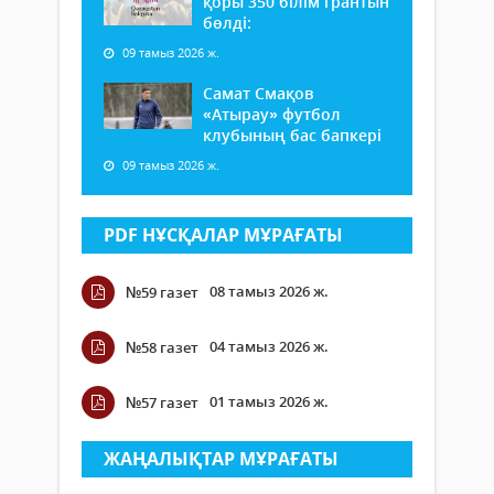
қоры 350 білім грантын
бөлді:
09 тамыз 2026 ж.
Самат Смақов
«Атырау» футбол
клубының бас бапкері
09 тамыз 2026 ж.
PDF НҰСҚАЛАР МҰРАҒАТЫ
08 тамыз 2026 ж.
№59 газет
04 тамыз 2026 ж.
№58 газет
01 тамыз 2026 ж.
№57 газет
ЖАҢАЛЫҚТАР МҰРАҒАТЫ