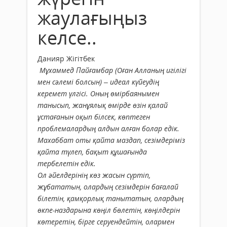
жаулағыңыз
келсе..
Данияр Жігітбек
Мұхаммед Пайғамбар
(Оған Алланың игілігі
мен сәлемі болсын)
– идеал күйеудің
керемет үлгісі. Оның өмірбаянымен
танысып, жанұялық өмірде өзін қалай
ұстағанын оқып білсек, көптеген
проблемалардың алдын алған болар едік.
Махаббат оты қайта маздап, сезімдеріміз
қайта түлеп, бақыт құшағында
тербелетін едік.
Ол әйелдерінің көз жасын сүртіп,
жұбататын, олардың сезімдерін бағалай
білетін, қамқорлық танытатын, олардың
өкпе-наздарына көңіл бөлетін, көңілдерін
көтеретін, бірге серуендейтін, олармен