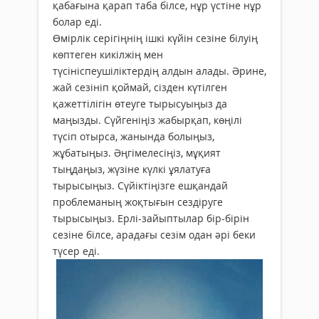
қабағына қарап таба білсе, нұр үстіне нұр
болар еді.
Өмірлік серігіңнің ішкі күйін сезіне білуің
көптеген кикілжің мен
түсініспеушіліктердің алдын алады. Әрине,
жай сезініп қоймай, сізден күтілген
қажеттілігін өтеуге тырысуыңыз да
маңызды. Сүйгеніңіз жабырқап, көңілі
түсіп отырса, жанында болыңыз,
жұбатыңыз. Әңгімелесіңіз, мұқият
тыңдаңыз, жүзіне күлкі ұялатуға
тырысыңыз. Сүйіктіңізге ешқандай
проблеманың жоқтығын сездіруге
тырысыңыз. Ерлі-зайыптылар бір-бірін
сезіне білсе, арадағы сезім одан әрі беки
түсер еді.