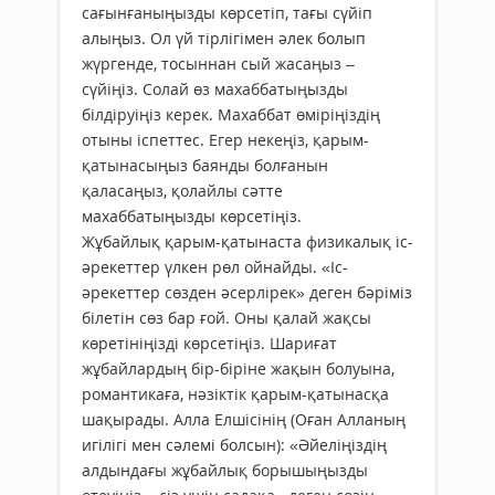
сағынғаныңызды көрсетіп, тағы сүйіп
алыңыз. Ол үй тірлігімен әлек болып
жүргенде, тосыннан сый жасаңыз –
сүйіңіз. Солай өз махаббатыңызды
білдіруіңіз керек. Махаббат өміріңіздің
отыны іспеттес. Егер некеңіз, қарым-
қатынасыңыз баянды болғанын
қаласаңыз, қолайлы сәтте
махаббатыңызды көрсетіңіз.
Жұбайлық қарым-қатынаста физикалық іс-
әрекеттер үлкен рөл ойнайды. «Іс-
әрекеттер сөзден әсерлірек» деген бәріміз
білетін сөз бар ғой. Оны қалай жақсы
көретініңізді көрсетіңіз. Шариғат
жұбайлардың бір-біріне жақын болуына,
романтикаға, нәзіктік қарым-қатынасқа
шақырады. Алла Елшісінің (Оған Алланың
игілігі мен сәлемі болсын): «Әйеліңіздің
алдындағы жұбайлық борышыңызды