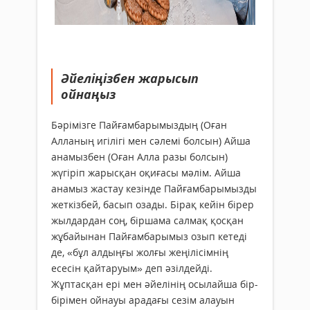
Әйеліңізбен жарысып
ойнаңыз
Бәрімізге Пайғамбарымыздың (Оған
Алланың игілігі мен сәлемі болсын) Айша
анамызбен (Оған Алла разы болсын)
жүгіріп жарысқан оқиғасы мәлім. Айша
анамыз жастау кезінде Пайғамбарымызды
жеткізбей, басып озады. Бірақ кейін бірер
жылдардан соң, біршама салмақ қосқан
жұбайынан Пайғамбарымыз озып кетеді
де, «бұл алдыңғы жолғы жеңілісімнің
есесін қайтаруым» деп әзілдейді.
Жұптасқан ері мен әйелінің осылайша бір-
бірімен ойнауы арадағы сезім алауын