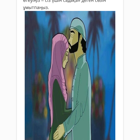
өтеуіңіз – сіз үшін садақа» деген сөзін
ұмытпаңыз.