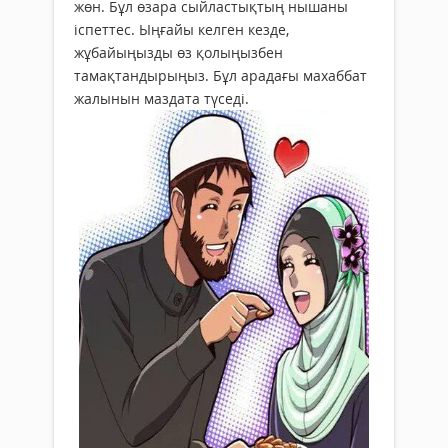
жөн. Бұл өзара сыйластықтың нышаны
іспеттес. Ыңғайы келген кезде,
жұбайыңызды өз қолыңызбен
тамақтандырыңыз. Бұл арадағы махаббат
жалынын маздата түседі.