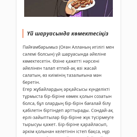
Үй шаруасында көмектесіңіз
Пайғамбарымыз (Оған Алланың игілігі мен
сәлемі болсын) үй шаруасында әйеліне
көмектесетін. Өзіне қажетті нәрсені
әйелінен талап етпей-ақ өзі жасай
салатын, өз киімінің тазалығына мән
беретін.
Егер жұбайлардың әрқайсысы күнделікті
тұрмыста бір-біріне көмек қолын созатын
болса, бұл олардың бір-бірін бағалай білу
қабілетін біртіндеп арттырады. Сондай-ақ
ерлі-зайыптылар бір-біріне жүк түсірмеуге
тырысуы қажет. Бір-біріне қарайласып,
әркім қолынан келетінін істеп бақса, нұр