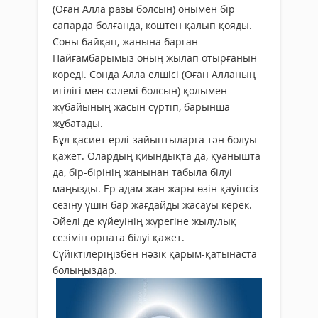
(Оған Алла разы болсын) онымен бір
сапарда болғанда, көштен қалып қояды.
Соны байқап, жанына барған
Пайғамбарымыз оның жылап отырғанын
көреді. Сонда Алла елшісі (Оған Алланың
игілігі мен сәлемі болсын) қолымен
жұбайының жасын сүртіп, барынша
жұбатады.
Бұл қасиет ерлі-зайыптыларға тән болуы
қажет. Олардың қиындықта да, қуанышта
да, бір-бірінің жанынан табыла білуі
маңызды. Ер адам жан жары өзін қауіпсіз
сезіну үшін бар жағдайды жасауы керек.
Әйелі де күйеуінің жүрегіне жылулық
сезімін орната білуі қажет.
Сүйіктілеріңізбен нәзік қарым-қатынаста
болыңыздар.