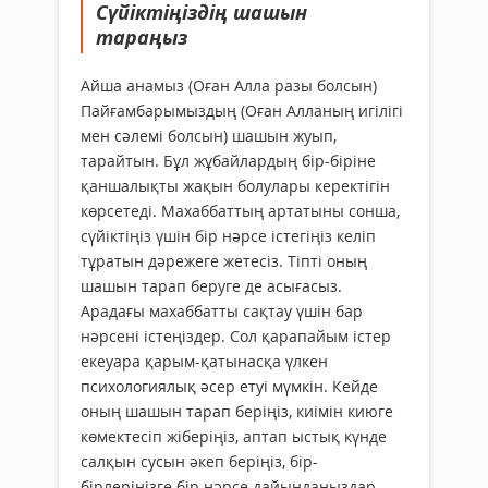
Сүйіктіңіздің шашын
тараңыз
Айша анамыз (Оған Алла разы болсын)
Пайғамбарымыздың (Оған Алланың игілігі
мен сәлемі болсын) шашын жуып,
тарайтын. Бұл жұбайлардың бір-біріне
қаншалықты жақын болулары керектігін
көрсетеді. Махаббаттың артатыны сонша,
сүйіктіңіз үшін бір нәрсе істегіңіз келіп
тұратын дәрежеге жетесіз. Тіпті оның
шашын тарап беруге де асығасыз.
Арадағы махаббатты сақтау үшін бар
нәрсені істеңіздер. Сол қарапайым істер
екеуара қарым-қатынасқа үлкен
психологиялық әсер етуі мүмкін. Кейде
оның шашын тарап беріңіз, киімін киюге
көмектесіп жіберіңіз, аптап ыстық күнде
салқын сусын әкеп беріңіз, бір-
бірлеріңізге бір нәрсе дайындаңыздар.