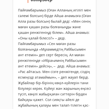
Пайғамбарымыз (Оған Алланың игілігі мен
сәлемі болсын) бірде Айша анамызға (Оған
Алла разы болсын) былай деді: «Мен сенің
маған қашан разы болғаныңды және
қашан ренжігеніңді білем». Айша анамыз:
«Оны қалай білесіз?» – деді.
Пайғамбарымыз «Сен маған разы
болғаныңда «Мұхаммедтің Раббысымен
ант етемін» деп серт бересің. Ал маған
ренжігеніңде «Ибраһимнің Раббысымен
ант етемін» дейсің», – деді. Айша анамыз:
«Рас айтасыз. Мен сізге ренжігенде, сіздің
есіміңізді атамаймын», – деп жауап берді.
Жұбайлар бір-бірінің көңіл-күйлерін тани
білулері керек. Күйеуі жан жарының еңсесі
түсіп, көңілі жабырқаған сәттерін бірден
байқауы қажет. Сол сияқты әйелі де
жұбайының қалауы мен талап-тілегін қас-