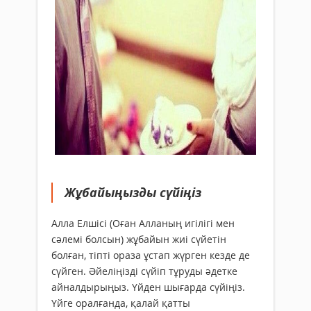
Жұбайыңызды сүйіңіз
Алла Елшісі (Оған Алланың игілігі мен
сәлемі болсын) жұбайын жиі сүйетін
болған, тіпті ораза ұстап жүрген кезде де
сүйген. Әйеліңізді сүйіп тұруды әдетке
айналдырыңыз. Үйден шығарда сүйіңіз.
Үйге оралғанда, қалай қатты