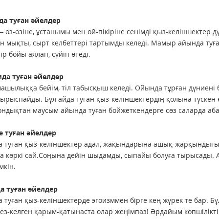
а туған әйелдер
 өз-өзіне, ұстанымы мен ой-пікіріне сенімді қыз-келіншектер д
н мықты, сырт келбеттері тартымды келеді. Мамыр айында туғ
ір бойы аялап, сүйіп өтеді.
да туған әйелдер
шылыққа бейім, тіл табысқыш келеді. Ойында тұрған дүниені бү
тырыспайды. Бұл айда туған қыз-келіншектердің қолына түске
ондықтан маусым айында туған бойжеткендерге сөз саларда аб
е туған әйелдер
а туған қыз-келіншектер адал, жақындарына ашық-жарқындығы
 көркі сай.Соңына дейін шыдамды, сыпайы болуға тырысады. А
мкін.
а туған әйелдер
а туған қыз-келіншектерде эгоизммен бірге кең жүрек те бар. Б
кез-келген қарым-қатынаста олар жеңімпаз! Әрдайым көпшілікті