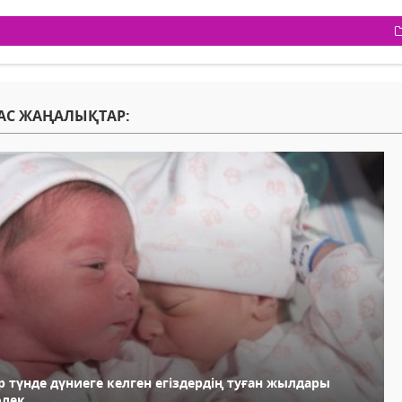
АС ЖАҢАЛЫҚТАР:
р түнде дүниеге келген егіздердің туған жылдары
өлек