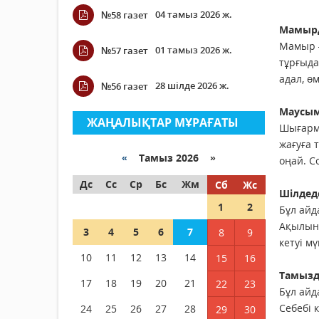
04 тамыз 2026 ж.
№58 газет
Мамырд
Мамыр –
01 тамыз 2026 ж.
№57 газет
тұрғыда
адал, өм
28 шілде 2026 ж.
№56 газет
Маусым
ЖАҢАЛЫҚТАР МҰРАҒАТЫ
Шығарма
жағуға 
«
Тамыз 2026 »
оңай. С
Дс
Сс
Ср
Бс
Жм
Сб
Жс
Шілдед
1
2
Бұл айд
Ақылына
3
4
5
6
7
8
9
кетуі мү
10
11
12
13
14
15
16
Тамызд
17
18
19
20
21
22
23
Бұл айд
Себебі 
24
25
26
27
28
29
30