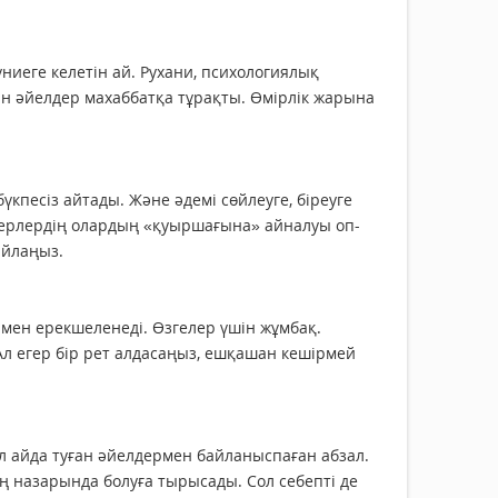
үниеге келетін ай. Рухани, психологиялық
ан әйелдер махаббатқа тұрақты. Өмірлік жарына
кпесіз айтады. Және әдемі сөйлеуге, біреуге
н ерлердің олардың «қуыршағына» айналуы оп-
айлаңыз.
мен ерекшеленеді. Өзгелер үшін жұмбақ.
л егер бір рет алдасаңыз, ешқашан кешірмей
ұл айда туған әйелдермен байланыспаған абзал.
ң назарында болуға тырысады. Сол себепті де