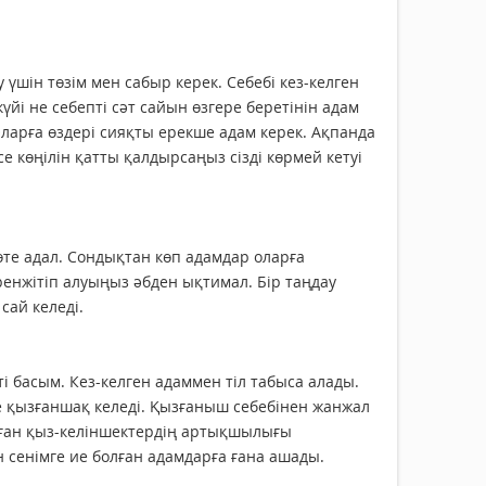
үшін төзім мен сабыр керек. Себебі кез-келген
йі не себепті сәт сайын өзгере беретінін адам
ларға өздері сияқты ерекше адам керек. Ақпанда
е көңілін қатты қалдырсаңыз сізді көрмей кетуі
те адал. Сондықтан көп адамдар оларға
енжітіп алуыңыз әбден ықтимал. Бір таңдау
сай келеді.
і басым. Кез-келген адаммен тіл табыса алады.
е қызғаншақ келеді. Қызғаныш себебінен жанжал
туған қыз-келіншектердің артықшылығы
 сенімге ие болған адамдарға ғана ашады.