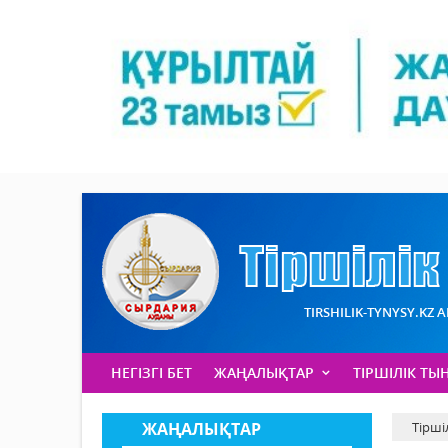
TIRSHILIK-TYNYSY.KZ 
НЕГІЗГІ БЕТ
ЖАҢАЛЫҚТАР
ТІРШІЛІК ТЫ
ЖАҢАЛЫҚТАР
Тірші