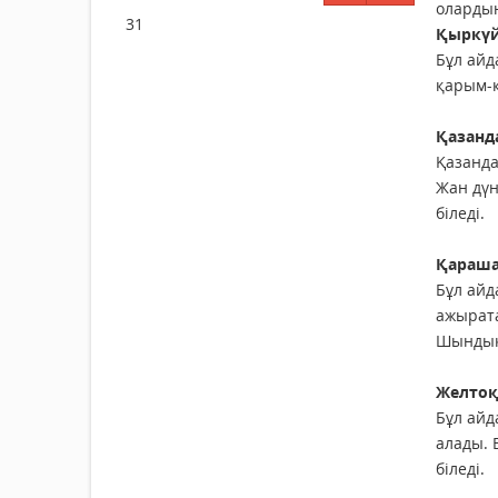
олардың
31
Қыркүй
Бұл айд
қарым-қ
Қазанд
Қазанда
Жан дүн
біледі.
Қараша
Бұл айд
ажырата
Шындық
Желтоқ
Бұл айд
алады. 
біледі.