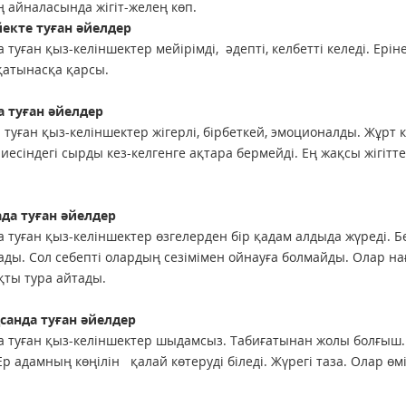
 айналасында жігіт-желең көп.
екте туған әйелдер
а туған қыз-келіншектер мейірімді, әдепті, келбетті келеді. Ерін
атынасқа қарсы.
а туған әйелдер
 туған қыз-келіншектер жігерлі, бірбеткей, эмоционалды. Жұр
иесіндегі сырды кез-келгенге ақтара бермейді. Ең жақсы жігіт
да туған әйелдер
а туған қыз-келіншектер өзгелерден бір қадам алдыда жүреді. Б
ды. Сол себепті олардың сезімімен ойнауға болмайды. Олар н
ты тура айтады.
санда туған әйелдер
а туған қыз-келіншектер шыдамсыз. Табиғатынан жолы болғыш.
Ер адамның көңілін қалай көтеруді біледі. Жүрегі таза. Олар 