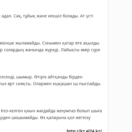
е адал. Сақ, тұйық және кекшіл болады. Ат үсті
т көзінше жыламайды. Сонымен қатар өте ақылды.
тер солардың жанында жүреді. Лайықты өмір сүре
елсенді, шымыр. Өтірік айтқанды бірден
ағыз өрт сияқты. Олармен ешқашан іш пыспайды.
 Кез-келген қиын жағдайда жеңімпаз болып шыға
өмірден шошымайды. Өз қалауына қол жеткізу
http://kz.el24.kz/