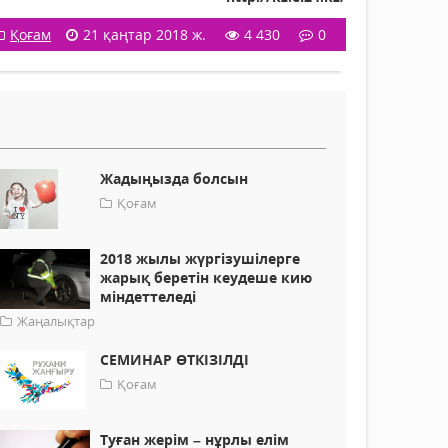
Қоғам
21 қаңтар 2018 ж.
4 430
0
Жадыңызда болсын
Қоғам
2018 жылы жүргізушілерге
жарық беретін кеудеше кию
міндеттеледі
Жаңалықтар
СЕМИНАР ӨТКІЗІЛДІ
Қоғам
Туған жерім – нұрлы елім