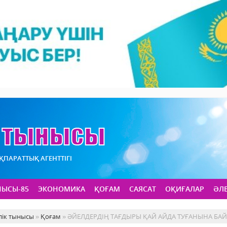
АҚПАРАТТЫҚ АГЕНТТІГІ
НЫСЫ-85
ЭКОНОМИКА
ҚОҒАМ
САЯСАТ
ОҚИҒАЛАР
ӘЛ
лік тынысы
»
Қоғам
» ӘЙЕЛДЕРДІҢ ТАҒДЫРЫ ҚАЙ АЙДА ТУҒАНЫНА Б