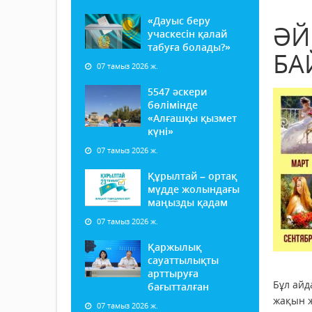
«Дауыс беру
ӘЙ
учаскесін қалай
табуға болады?»
БА
07 тамыз 2026 ж.
5547 әскери
бөлімінде
«Алғашқы қызмет
күні»
07 тамыз 2026 ж.
Құрылтай – ортақ
мүдде жолындағы
маңызды қадам
07 тамыз 2026 ж.
Қаржылық
сауаттылықты
арттыруға
Бұл айд
бағытталған
жақын ж
07 тамыз 2026 ж.