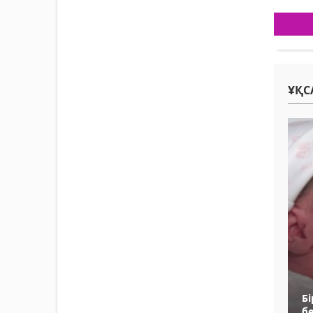
ҰҚС
Бі
б