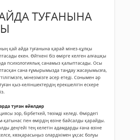
 АЙДА ТУҒАНЫНА
ДЫ
ың қай айда туғанына қарай мінез-құлқы
тасады екен. Өйткені біз өмірге келген алғашқы
рда психологиялық санамыз қалыптасады. Осы
птасқан сана ғұмырымызда таңдау жасауымызға,
тілігімізге, мінезімізге әсер етеді. Сонымен әр
туған қыз-келіншектердің ерекшелігін ескере
із.
арда туған әйелдер
иясы зор, бірбеткей, төзімді келеді. Өмірдегі
-қатынас пен өмірдің өзіне байсалды қарайды.
лды деңгейі тең келетін адамдарды ғана өзіне
елсе, көзқарасыңыз олардікімен ұқсас болуы