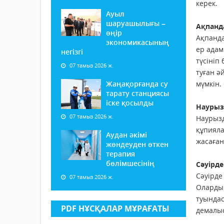
керек.
Ауыл
шаруашылығы –
Ақпанд
өңір
Ақпанда
экономикасының
ер адам
негізгі
түсініп
07 тамыз 2026 ж.
туған ә
Жаңақорғанда су
мүмкін.
тарату станциясы
іске қосылды
Наурыз
07 тамыз 2026 ж.
Наурызд
құпияла
Аудан әкімі
жасаған
жөндеуден өткен
терапия
бөлімшесінің
Сәуірде
Сәуірде
07 тамыз 2026 ж.
Олардың
туындас
PDF НҰСҚАЛАР МҰРАҒАТЫ
демалыс