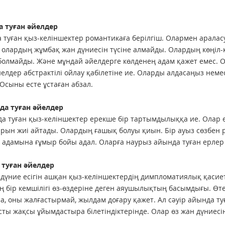
а туған әйелдер
 туған қыз-келіншектер романтикаға берілгіш. Олармен араласу 
 олардың жұмбақ жан дүниесін түсіне алмайды. Олардың көңіл-кү
 болмайды. Және мұндай әйелдерге көлденең адам қажет емес. О
йелдер абстрактілі ойлау қабілетіне ие. Оларды алдасаңыз немес
 Осыны есте ұстаған абзал.
да туған әйелдер
а туған қыз-келіншектер ерекше бір тартымдылыққа ие. Олар ө
рын жиі айтады. Олардың ғашық болуы қиын. Бір ауыз сөзбен р
 адамына ғұмыр бойы адал. Оларға наурыз айында туған ерлер 
 туған әйелдер
 дүние есігін ашқан қыз-келіншектердің димпломатиялық қасиет
 бір кемшілігі өз-өздеріне деген аяушылықтың басымдығы. Өт
а, оны жалғастырмай, жылдам доғару қажет. Ал сәуір айында 
ты жақсы ұйымдастыра білетіндіктерінде. Олар өз жан дүниесін