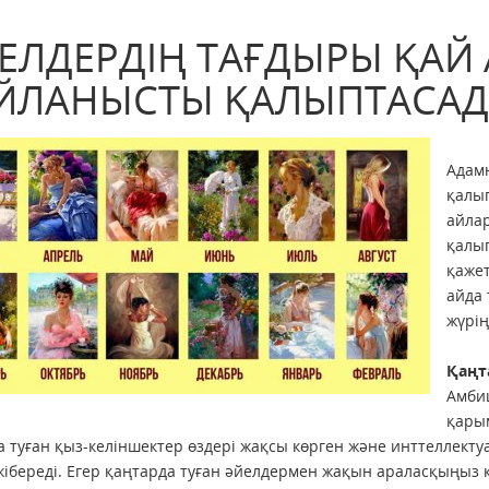
ЕЛДЕРДІҢ ТАҒДЫРЫ ҚАЙ
ЙЛАНЫСТЫ ҚАЛЫПТАСА
Адамн
қалып
айла
қалы
қажет
айда 
жүрің
Қаңт
Амбиц
қарым
а туған қыз-келіншектер өздері жақсы көрген және инттеллектуа
ібереді. Егер қаңтарда туған әйелдермен жақын араласқыңыз к