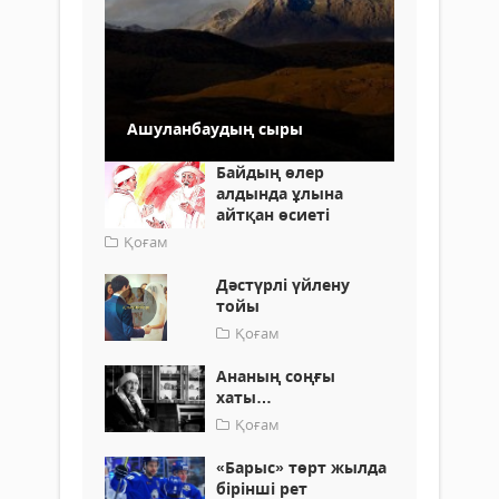
Ашуланбаудың сыры
Байдың өлер
алдында ұлына
айтқан өсиеті
Қоғам
Дәстүрлі үйлену
тойы
Қоғам
Ананың соңғы
хаты…
Қоғам
«Барыс» төрт жылда
бірінші рет