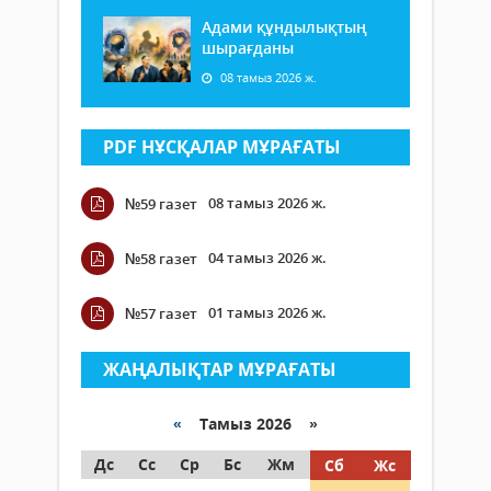
Адами құндылықтың
шырағданы
08 тамыз 2026 ж.
PDF НҰСҚАЛАР МҰРАҒАТЫ
08 тамыз 2026 ж.
№59 газет
04 тамыз 2026 ж.
№58 газет
01 тамыз 2026 ж.
№57 газет
ЖАҢАЛЫҚТАР МҰРАҒАТЫ
«
Тамыз 2026 »
Дс
Сс
Ср
Бс
Жм
Сб
Жс