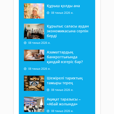
Құрыш қолды ана
08 тамыз 2026 ж.
Құрылыс саласы аудан
экономикасына серпін
берді
08 тамыз 2026 ж.
Азаматтардың
банкроттығында
қандай өзгеріс бар?
08 тамыз 2026 ж.
Шежірелі тарихтың
тамыры терең
08 тамыз 2026 ж.
Ақиқат таразысы –
«Абай жолында»
08 тамыз 2026 ж.