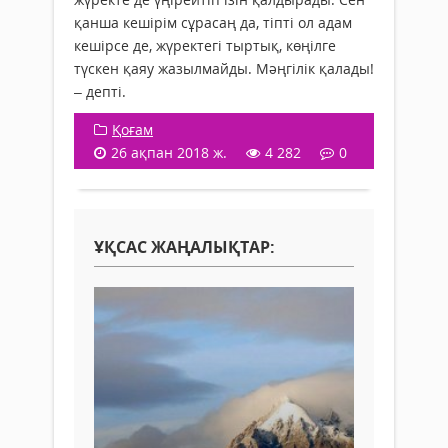
қанша кешірім сұрасаң да, тіпті ол адам
кешірсе де, жүректегі тыртық, көңілге
түскен қаяу жазылмайды. Мәңгілік қалады!
– депті.
Қоғам
26 ақпан 2018 ж.
4 282
0
ҰҚСАС ЖАҢАЛЫҚТАР: