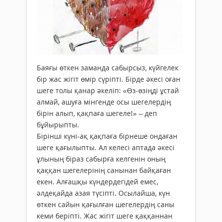
Баяғы өткен заманда сабырсыз, күйгелек
бір жас жігіт өмір сүріпті. Бірде әкесі оған
шеге толы қанар әкеліп: «Өз-өзіңді ұстай
алмай, ашуға мінгенде осы шегелердің
бірін алып, қақпаға шегеле!» – деп
бұйырыпты.
Бірінші күні-ақ қақпаға бірнеше ондаған
шеге қағылыпты. Ал келесі аптада әкесі
ұлының біраз сабырға келгенін оның
қаққан шегелерінің санынан байқаған
екен. Алғашқы күндердегідей емес,
әлдеқайда азая түсіпті. Осылайша, күн
өткен сайын қағылған шегелердің саны
кеми беріпті. Жас жігіт шеге қаққаннан