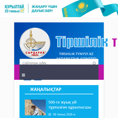
TIRSHILIK-TYNYSY.KZ
АҚПАРАТТЫҚ АГЕНТТІГІ
ЖАҢАЛЫҚТАР
500-ге жуық үй
тұрғызған құрылысшы
08 тамыз 2026 ж.