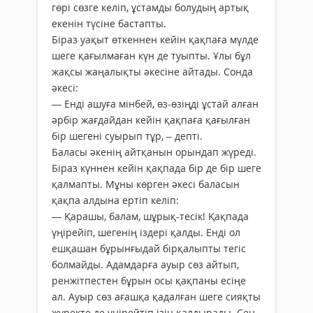
гөрі сөзге келіп, ұстамды болудың артық
екенін түсіне бастапты.
Біраз уақыт өткеннен кейін қақпаға мүлде
шеге қағылмаған күн де туыпты. Ұлы бұл
жақсы жаңалықты әкесіне айтады. Сонда
әкесі:
— Енді ашуға мінбей, өз-өзіңді ұстай алған
әрбір жағдайдан кейін қақпаға қағылған
бір шегені суырып тұр, – депті.
Баласы әкенің айтқанын орындап жүреді.
Біраз күннен кейін қақпада бір де бір шеге
қалмапты. Мұны көрген әкесі баласын
қақпа алдына ертіп келіп:
— Қарашы, балам, шұрық-тесік! Қақпада
үңірейіп, шегенің іздері қалды. Енді ол
ешқашан бұрынғыдай бірқалыпты тегіс
болмайды. Адамдарға ауыр сөз айтып,
ренжітпестен бұрын осы қақпаны есіңе
ал. Ауыр сөз ағашқа қадалған шеге сияқты
жүректе де үңірейтіп ізін қалдырады. Сен