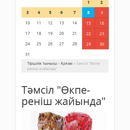
1
2
3
4
5
6
7
8
9
10
11
12
13
14
15
16
17
18
19
20
21
22
23
24
25
26
27
28
29
30
31
Тіршілік тынысы
»
Қоғам
» Тәмсіл "Өкпе-
реніш жайында"
Тәмсіл "Өкпе-
реніш жайында"