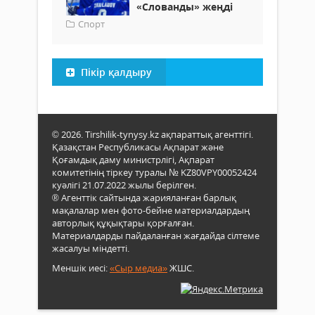
«Слованды» жеңді
Спорт
Пікір қалдыру
© 2026. Tirshilik-tynysy.kz ақпараттық агенттігі.
Қазақстан Республикасы Ақпарат және
Қоғамдық даму министрлігі, Ақпарат
комитетінің тіркеу туралы № KZ80VPY00052424
куәлігі 21.07.2022 жылы берілген.
® Агенттік сайтында жарияланған барлық
мақалалар мен фото-бейне материалдардың
авторлық құқықтары қорғалған.
Материалдарды пайдаланған жағдайда сілтеме
жасалуы міндетті.
Меншік иесі:
«Сыр медиа»
ЖШС.