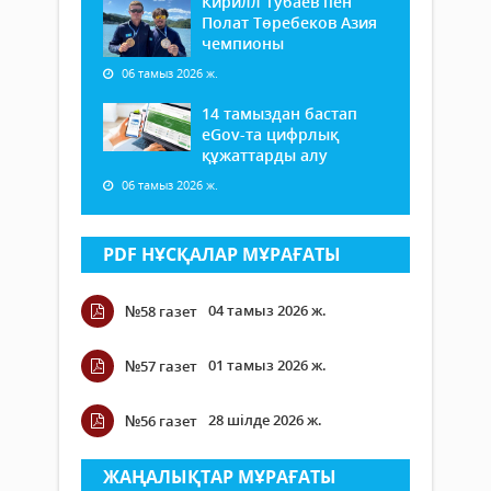
Кирилл Тубаев пен
Полат Төребеков Азия
чемпионы
06 тамыз 2026 ж.
14 тамыздан бастап
еGov-та цифрлық
құжаттарды алу
06 тамыз 2026 ж.
PDF НҰСҚАЛАР МҰРАҒАТЫ
04 тамыз 2026 ж.
№58 газет
01 тамыз 2026 ж.
№57 газет
28 шілде 2026 ж.
№56 газет
ЖАҢАЛЫҚТАР МҰРАҒАТЫ