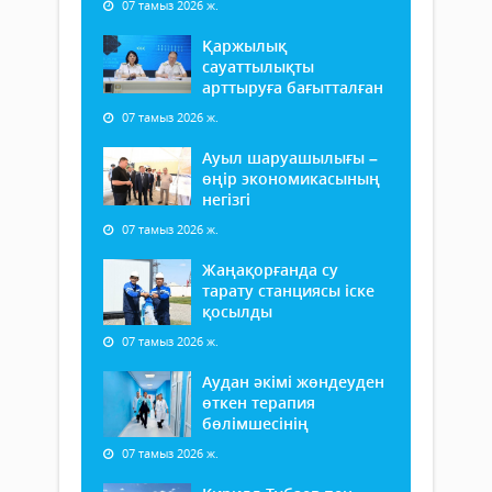
07 тамыз 2026 ж.
Қаржылық
сауаттылықты
арттыруға бағытталған
07 тамыз 2026 ж.
Ауыл шаруашылығы –
өңір экономикасының
негізгі
07 тамыз 2026 ж.
Жаңақорғанда су
тарату станциясы іске
қосылды
07 тамыз 2026 ж.
Аудан әкімі жөндеуден
өткен терапия
бөлімшесінің
07 тамыз 2026 ж.