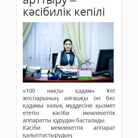
кәсібилік кепілі
«100 нақты қадам» Ұлт
жоспарының алғашқы он бес
қадамы халық мүддесіне қызмет
ететін кәсіби мемлекеттік
аппаратты құрудан басталады.
Кәсіби мемлекеттік аппарат
қалыптастырудың