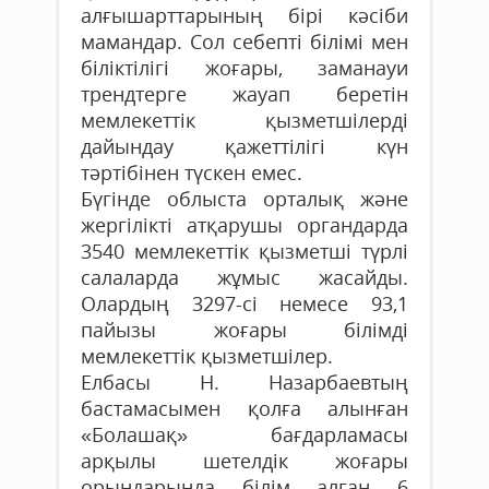
алғышарттарының бірі кәсіби
мамандар. Сол себепті білімі мен
біліктілігі жоғары, заманауи
трендтерге жауап беретін
мемлекеттік қызметшілерді
дайындау қажеттілігі күн
тәртібінен түскен емес.
Бүгінде облыста орталық және
жергілікті атқарушы органдарда
3540 мемлекеттік қызметші түрлі
салаларда жұмыс жасайды.
Олардың 3297-сі немесе 93,1
пайызы жоғары білімді
мемлекеттік қызметшілер.
Елбасы Н. Назарбаевтың
бастамасымен қолға алынған
«Болашақ» бағдарламасы
арқылы шетелдік жоғары
орындарында білім алған 6