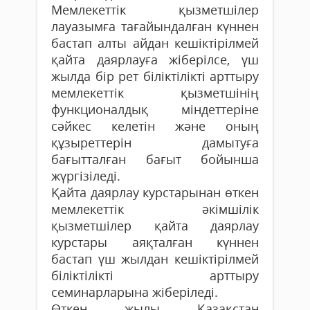
Мемлекеттік қызметшілер
лауазымға тағайындалған күннен
бастап алты айдан кешіктірілмей
қайта даярлауға жіберілсе, үш
жылда бір рет біліктілікті арттыру
мемлекеттік қызметшінің
функционалдық міндеттеріне
сәйкес келетін және оның
құзыреттерін дамытуға
бағытталған бағыт бойынша
жүргізіледі.
Қайта даярлау курстарынан өткен
мемлекеттік әкімшілік
қызметшілер қайта даярлау
курстары аяқталған күннен
бастап үш жылдан кешіктірілмей
біліктілікті арттыру
семинарларына жіберіледі.
Өткен жылы Қазақстан