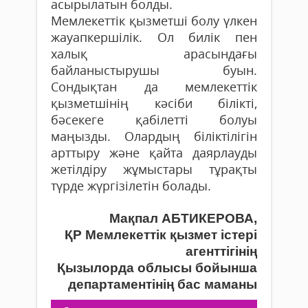
асырылатын болды.
Мемлекеттік қызметші болу үлкен
жауапкершілік. Ол билік пен
халық арасындағы
байланыстырушы буын.
Сондықтан да мемлекеттік
қызметшінің кәсіби білікті,
бәсекеге қабілетті болуы
маңызды. Олардың біліктілігін
арттыру және қайта даярлауды
жетілдіру жұмыстары тұрақты
түрде жүргізілетін болады.
Мақпал АБТИКЕРОВА,
ҚР Мемлекеттік қызмет істері
агенттігінің
Қызылорда облысы бойынша
департаментінің бас маманы