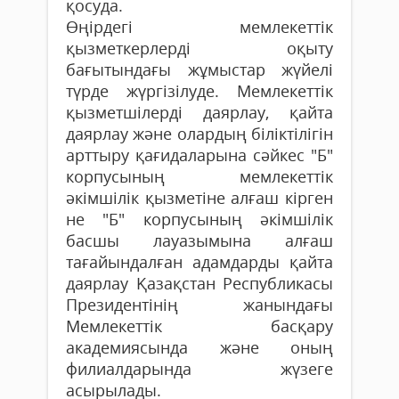
қосуда.
Өңірдегі мемлекеттік
қызметкерлерді оқыту
бағытындағы жұмыстар жүйелі
түрде жүргізілуде. Мемлекеттік
қызметшілерді даярлау, қайта
даярлау және олардың біліктілігін
арттыру қағидаларына сәйкес "Б"
корпусының мемлекеттік
әкімшілік қызметіне алғаш кірген
не "Б" корпусының әкімшілік
басшы лауазымына алғаш
тағайындалған адамдарды қайта
даярлау Қазақстан Республикасы
Президентінің жанындағы
Мемлекеттік басқару
академиясында және оның
филиалдарында жүзеге
асырылады.