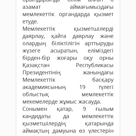
азамат аймағымыздағы
мемлекеттік органдарда қызмет
етуде.
Мемлекеттік қызметшілерді
даярлау, қайта даярлау және
олардың біліктілігін арттыруды
жүзеге асыратын, еліміздегі
бірден-бір жоғары оқу орны
Қазақстан Республикасы
Президентінің жанындағы
Мемлекеттік басқару
академиясының 19 түлегі
облыстық мемлекеттік
мекемелерде жұмыс жасауда.
Сонымен қатар, 9 ғылым
кандидаты да мемлекеттік
қызметшілердің қатарында
аймақтың дамуына өз үлестерін