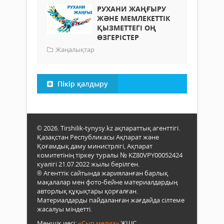
РУХАНИ ЖАҢҒЫРУ
ЖӘНЕ МЕМЛЕКЕТТІК
ҚЫЗМЕТТЕГІ ОҢ
ӨЗГЕРІСТЕР
Жаңалықтар
Пікір қалдыру
© 2026. Tirshilik-tynysy.kz ақпараттық агенттігі.
Қазақстан Республикасы Ақпарат және
Қоғамдық даму министрлігі, Ақпарат
комитетінің тіркеу туралы № KZ80VPY00052424
куәлігі 21.07.2022 жылы берілген.
® Агенттік сайтында жарияланған барлық
мақалалар мен фото-бейне материалдардың
авторлық құқықтары қорғалған.
Материалдарды пайдаланған жағдайда сілтеме
жасалуы міндетті.
Меншік иесі:
«Сыр медиа»
ЖШС.