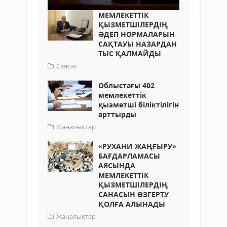
МЕМЛЕКЕТТІК
ҚЫЗМЕТШІЛЕРДІҢ
ӘДЕП НОРМАЛАРЫН
САҚТАУЫ НАЗАРДАН
ТЫС ҚАЛМАЙДЫ
Саясат
Облыстағы 402
мемлекеттік
қызметші біліктілігін
арттырды
Жаңалықтар
«РУХАНИ ЖАҢҒЫРУ»
БАҒДАРЛАМАСЫ
АЯСЫНДА
МЕМЛЕКЕТТІК
ҚЫЗМЕТШІЛЕРДІҢ
САНАСЫН ӨЗГЕРТУ
ҚОЛҒА АЛЫНАДЫ
Жаңалықтар