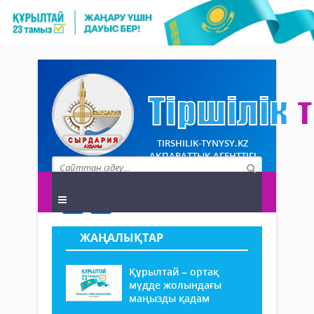
TIRSHILIK-TYNYSY.KZ
АҚПАРАТТЫҚ АГЕНТТІГІ
ЖАҢАЛЫҚТАР
Құрылтай – ортақ
мүдде жолындағы
маңызды қадам