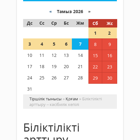
«
Тамыз 2026 »
Дс
Сс
Ср
Бс
Жм
Сб
Жс
1
2
3
4
5
6
7
8
9
10
11
12
13
14
15
16
17
18
19
20
21
22
23
24
25
26
27
28
29
30
31
Тіршілік тынысы
»
Қоғам
» Біліктілікті
арттыру – кәсібилік кепілі
Біліктілікті
арттыру –