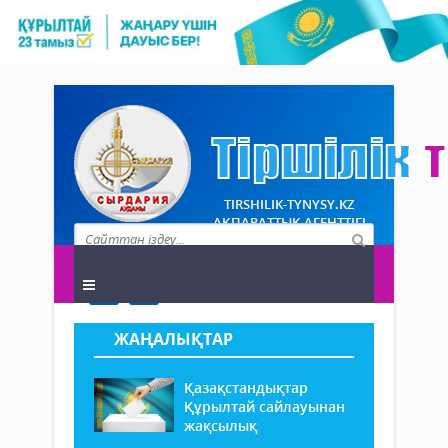
TIRSHILIK-TYNYSY.KZ
АҚПАРАТТЫҚ АГЕНТТІГІ
ЖАҢАЛЫҚТАР
Қазақстандықтар
Құрылтай сайлауынан
жақсылық