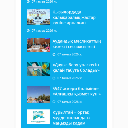
07 тамыз 2026 ж.
Қызылордада
халықаралық жастар
күніне арналған
07 тамыз 2026 ж.
Аудандық мәслихаттың
кезекті сессиясы өтті
07 тамыз 2026 ж.
«Дауыс беру учаскесін
қалай табуға болады?»
07 тамыз 2026 ж.
5547 әскери бөлімінде
«Алғашқы қызмет күні»
07 тамыз 2026 ж.
Құрылтай – ортақ
мүдде жолындағы
маңызды қадам