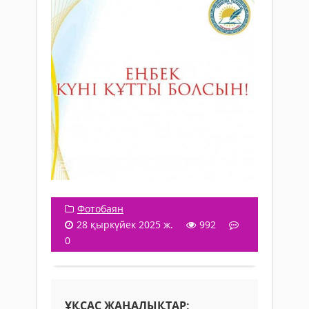
Фотобаян
28 қыркүйек 2025 ж.
992
0
ҰҚСАС ЖАҢАЛЫҚТАР: