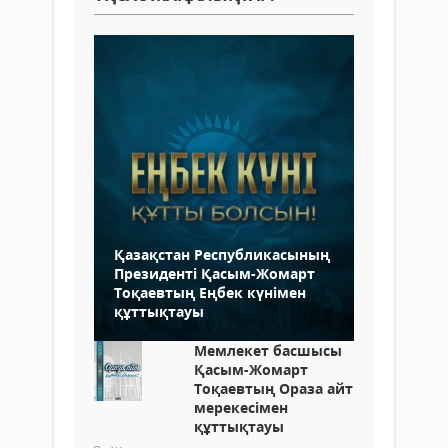
Қазақстан Республикасының
Президенті Қасым-Жомарт
Тоқаевтың Еңбек күнімен
құттықтауы
Мемлекет басшысы
Қасым-Жомарт
Тоқаевтың Ораза айт
мерекесімен
құттықтауы