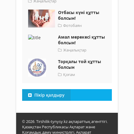
Жаңалықтар
Отбасы күні құтты
болсын!
Фотобаян
Амал мерекесі құтты
болсын!
Жаңалықтар
Торқалы той құтты
болсын
Қоғам
Пікір қалдыру
© 2026. Tirshilik-tynysy.kz ақпараттық агенттігі.
Қазақстан Республикасы Ақпарат және
Қоғамдық даму министрлігі, Ақпарат