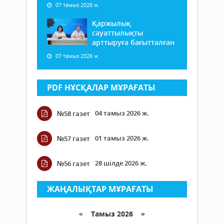
07 тамыз 2026 ж.
Қаржылық
сауаттылықты
арттыруға бағытталған
07 тамыз 2026 ж.
PDF НҰСҚАЛАР МҰРАҒАТЫ
04 тамыз 2026 ж.
№58 газет
01 тамыз 2026 ж.
№57 газет
28 шілде 2026 ж.
№56 газет
ЖАҢАЛЫҚТАР МҰРАҒАТЫ
«
Тамыз 2026 »