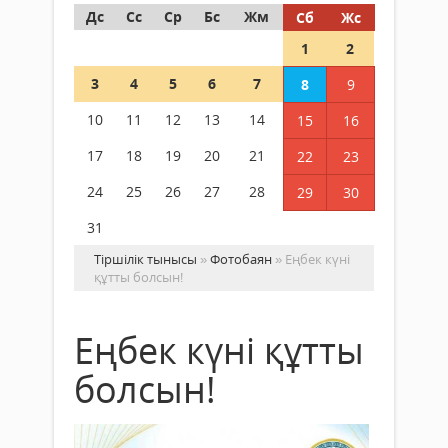
Дс
Сс
Ср
Бс
Жм
Сб
Жс
1
2
3
4
5
6
7
8
9
10
11
12
13
14
15
16
17
18
19
20
21
22
23
24
25
26
27
28
29
30
31
Тіршілік тынысы
»
Фотобаян
» Еңбек күні
құтты болсын!
Еңбек күні құтты
болсын!