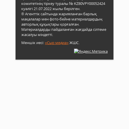
комитетінің тіркеу туралы № KZ80VPY00052424
куәлігі 21.07.2022 жылы берілген.
® Агенттік сайтында жарияланған барлық
мақалалар мен фото-бейне материалдардың
авторлық құқықтары қорғалған.
Материалдарды пайдаланған жағдайда сілтеме
жасалуы міндетті.
Меншік иесі:
«Сыр медиа»
ЖШС.