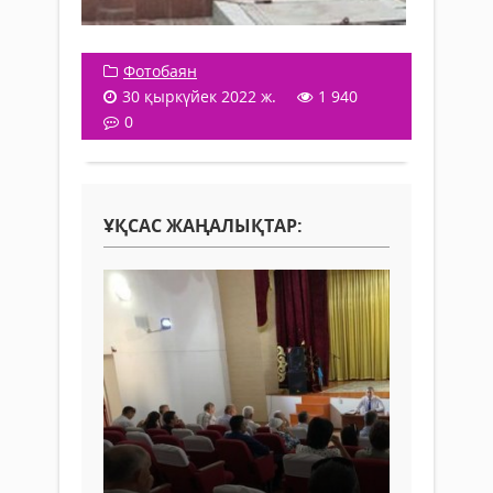
Фотобаян
30 қыркүйек 2022 ж.
1 940
0
ҰҚСАС ЖАҢАЛЫҚТАР: