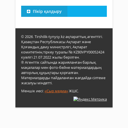
Пікір қалдыру
© 2026. Tirshilik-tynysy.kz ақпараттық агенттігі.
Қазақстан Республикасы Ақпарат және
Қоғамдық даму министрлігі, Ақпарат
комитетінің тіркеу туралы № KZ80VPY00052424
куәлігі 21.07.2022 жылы берілген.
® Агенттік сайтында жарияланған барлық
мақалалар мен фото-бейне материалдардың
авторлық құқықтары қорғалған.
Материалдарды пайдаланған жағдайда сілтеме
жасалуы міндетті.
Меншік иесі:
«Сыр медиа»
ЖШС.