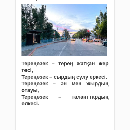
Тереңөзек – терең жатқан жер
төсі,
Тереңөзек – сырдың сұлу еркесі.
Тереңөзек – ән мен жырдың
отауы,
Тереңөзек – таланттардың
өлкесі.