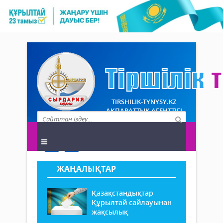
TIRSHILIK-TYNYSY.KZ
АҚПАРАТТЫҚ АГЕНТТІГІ
ЖАҢАЛЫҚТАР
Қазақстандықтар
Құрылтай сайлауынан
жақсылық