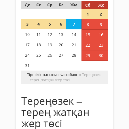
Дс
Сс
Ср
Бс
Жм
Сб
Жс
1
2
3
4
5
6
7
8
9
10
11
12
13
14
15
16
17
18
19
20
21
22
23
24
25
26
27
28
29
30
31
Тіршілік тынысы
»
Фотобаян
» Тереңөзек
– терең жатқан жер төсі
Тереңөзек –
терең жатқан
жер төсі