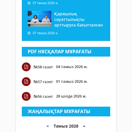
07 тамыз 2026 ж.
Қаржылық
сауаттылықты
арттыруға бағытталған
07 тамыз 2026 ж.
PDF НҰСҚАЛАР МҰРАҒАТЫ
04 тамыз 2026 ж.
№58 газет
01 тамыз 2026 ж.
№57 газет
28 шілде 2026 ж.
№56 газет
ЖАҢАЛЫҚТАР МҰРАҒАТЫ
«
Тамыз 2026 »