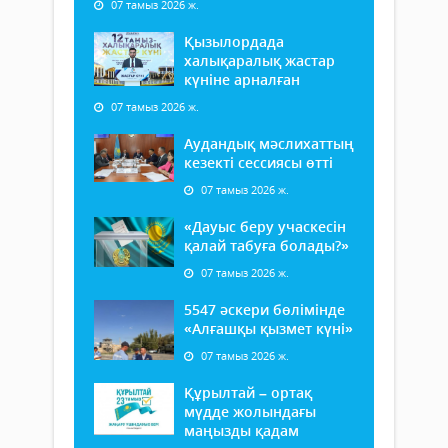
07 тамыз 2026 ж.
Қызылордада
халықаралық жастар
күніне арналған
07 тамыз 2026 ж.
Аудандық мәслихаттың
кезекті сессиясы өтті
07 тамыз 2026 ж.
«Дауыс беру учаскесін
қалай табуға болады?»
07 тамыз 2026 ж.
5547 әскери бөлімінде
«Алғашқы қызмет күні»
07 тамыз 2026 ж.
Құрылтай – ортақ
мүдде жолындағы
маңызды қадам