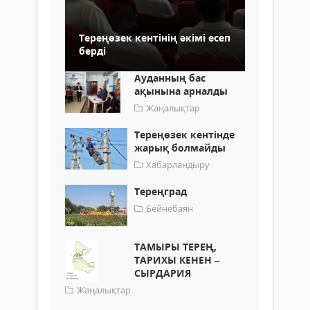
Тереңөзек кентінің әкімі есеп
берді
Ауданның бас
ақынына арналды
Жаңалықтар
Тереңөзек кентінде
жарық болмайды
Хабарландыру
Тереңград
Бейнебаян
ТАМЫРЫ ТЕРЕҢ,
ТАРИХЫ КЕНЕН –
СЫРДАРИЯ
Жаңалықтар