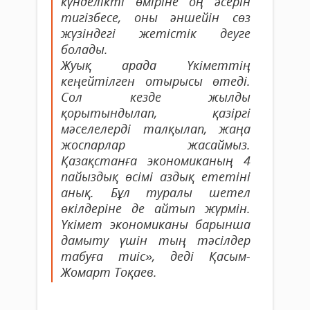
күнделікті өміріне оң әсерін
тигізбесе, оны әншейін сөз
жүзіндегі жетістік деуге
болады.
Жуық арада Үкіметтің
кеңейтілген отырысы өтеді.
Сол кезде жылды
қорытындылап, қазіргі
мәселелерді талқылап, жаңа
жоспарлар жасаймыз.
Қазақстанға экономиканың 4
пайыздық өсімі аздық ететіні
анық. Бұл туралы шетел
өкілдеріне де айтып жүрмін.
Үкімет экономиканы барынша
дамыту үшін тың тәсілдер
табуға тиіс», деді Қасым-
Жомарт Тоқаев.