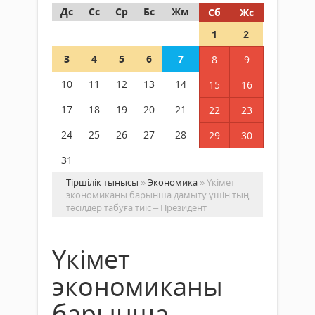
Дс
Сс
Ср
Бс
Жм
Сб
Жс
1
2
3
4
5
6
7
8
9
10
11
12
13
14
15
16
17
18
19
20
21
22
23
24
25
26
27
28
29
30
31
Тіршілік тынысы
»
Экономика
» Үкімет
экономиканы барынша дамыту үшін тың
тәсілдер табуға тиіс – Президент
Үкімет
экономиканы
барынша