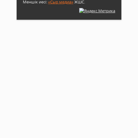
Меншік иесі:
«Сыр медиа»
ЖШС.