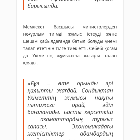
барысында.
Мемлекет басшысы министрлерден
неғұрлым тиімді жұмыс істеуді және
шешім қабылдағанда батыл болуды үнемі
талап ететінін тілге тиек етті. Себебі қоғам
да Үкіметтің жұмысына жоғары талап
қояды.
«Бұл – өте орынды әрі
қалыпты жағдай. Сондықтан
Үкіметтің жұмысы нақты
нәтижеге орай, әділ
бағаланады. Басты көрсеткіш
– азаматтардың тұрмыс
сапасы. Экономикадағы
жетістіктер адамдардың