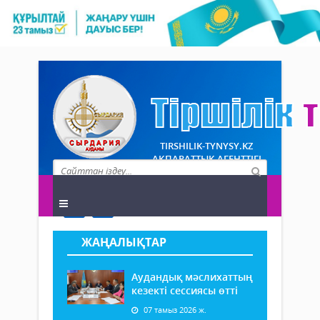
TIRSHILIK-TYNYSY.KZ
АҚПАРАТТЫҚ АГЕНТТІГІ
ЖАҢАЛЫҚТАР
Аудандық мәслихаттың
кезекті сессиясы өтті
07 тамыз 2026 ж.