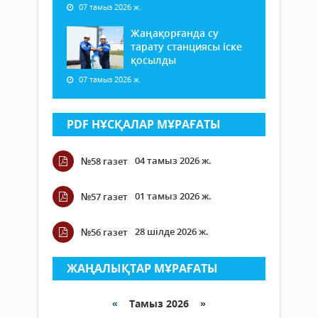
07 тамыз 2026 ж.
Жаңақорғанда су
тарату станциясы іске
қосылды
07 тамыз 2026 ж.
PDF НҰСҚАЛАР МҰРАҒАТЫ
04 тамыз 2026 ж.
№58 газет
01 тамыз 2026 ж.
№57 газет
28 шілде 2026 ж.
№56 газет
ЖАҢАЛЫҚТАР МҰРАҒАТЫ
«
Тамыз 2026 »