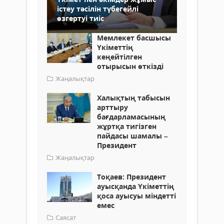
істеу тәсілін түбегейлі
өзгертуі тиіс
Мемлекет басшысы
Үкіметтің
кеңейтілген
отырысын өткізді
Жаңалықтар
Халықтың табысын
арттыру
бағдарламасының
жұртқа тигізген
пайдасы шамалы –
Президент
Жаңалықтар
Тоқаев: Президент
ауысқанда Үкіметтің
қоса ауысуы міндетті
емес
Саясат