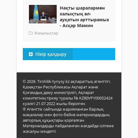
Нақты шаралармен
халықтың әл-
ауқатын арттырамыз
- Асқар Мамин
Жаңалықтар
Пікір қалдыру
© 2026. Tirshilik-tynysy.kz ақпараттық агенттігі.
Қазақстан Республикасы Ақпарат және
Қоғамдық даму министрлігі, Ақпарат
комитетінің тіркеу туралы № KZ80VPY00052424
куәлігі 21.07.2022 жылы берілген.
® Агенттік сайтында жарияланған барлық
мақалалар мен фото-бейне материалдардың
авторлық құқықтары қорғалған.
Материалдарды пайдаланған жағдайда сілтеме
жасалуы міндетті.