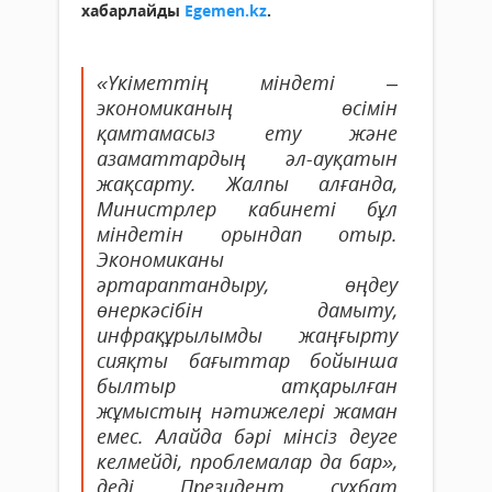
хабарлайды
Egemen.kz
.
«Үкіметтің міндеті –
экономиканың өсімін
қамтамасыз ету және
азаматтардың әл-ауқатын
жақсарту. Жалпы алғанда,
Министрлер кабинеті бұл
міндетін орындап отыр.
Экономиканы
әртараптандыру, өңдеу
өнеркәсібін дамыту,
инфрақұрылымды жаңғырту
сияқты бағыттар бойынша
былтыр атқарылған
жұмыстың нәтижелері жаман
емес. Алайда бәрі мінсіз деуге
келмейді, проблемалар да бар»,
деді Президент сұхбат