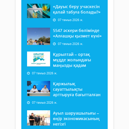
«Дауыс беру учаскесін
қалай табуға болады?»
07 тамыз 2026 ж.
5547 әскери бөлімінде
«Алғашқы қызмет күні»
07 тамыз 2026 ж.
Құрылтай – ортақ
мүдде жолындағы
маңызды қадам
07 тамыз 2026 ж.
Қаржылық
сауаттылықты
арттыруға бағытталған
07 тамыз 2026 ж.
Ауыл шаруашылығы –
өңір экономикасының
негізгі