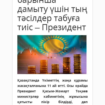
дамыту үшін тың
тәсілдер табуға
тиіс – Президент
Қазақстанда Үкіметтің жаңа құрамы
жасақталғанына 11 ай өтті. Осы орайда
Президент Қасым-Жомарт Тоқаев
министрлер кабинетінің жұмысына
қатысты пікір білдірді, деп