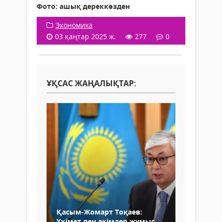
Фото: ашық дереккөзден
Экономика
03 қаңтар 2025 ж.
277
0
ҰҚСАС ЖАҢАЛЫҚТАР:
Қасым-Жомарт Тоқаев:
Үкімет пен әкімдер жұмыс