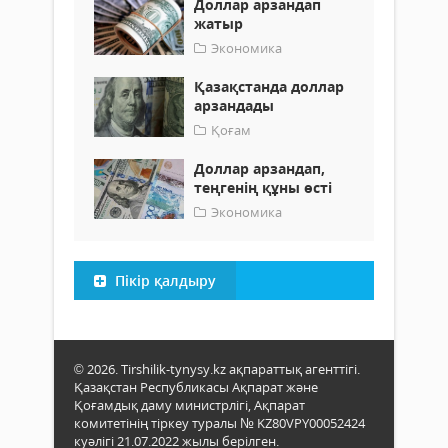
Доллар арзандап
жатыр
Экономика
Қазақстанда доллар
арзандады
Қоғам
Доллар арзандап,
теңгенің құны өсті
Экономика
Пікір қалдыру
© 2026. Tirshilik-tynysy.kz ақпараттық агенттігі.
Қазақстан Республикасы Ақпарат және
Қоғамдық даму министрлігі, Ақпарат
комитетінің тіркеу туралы № KZ80VPY00052424
куәлігі 21.07.2022 жылы берілген.