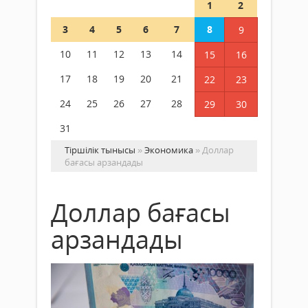
1
2
3
4
5
6
7
8
9
10
11
12
13
14
15
16
17
18
19
20
21
22
23
24
25
26
27
28
29
30
31
Тіршілік тынысы
»
Экономика
» Доллар
бағасы арзандады
Доллар бағасы
арзандады