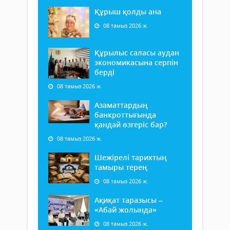
Құрыш қолды ана
08 тамыз 2026 ж.
Құрылыс саласы аудан
экономикасына серпін
берді
08 тамыз 2026 ж.
Азаматтардың
банкроттығында
қандай өзгеріс бар?
08 тамыз 2026 ж.
Шежірелі тарихтың
тамыры терең
08 тамыз 2026 ж.
Ақиқат таразысы –
«Абай жолында»
08 тамыз 2026 ж.