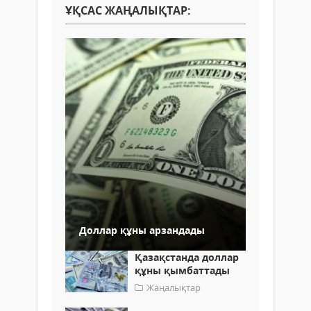
ҰҚСАС ЖАҢАЛЫҚТАР:
Доллар құны арзандады
Қазақстанда доллар
құны қымбаттады
Жаңалықтар