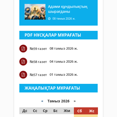
Адами құндылықтың
шырағданы
08 тамыз 2026 ж.
PDF НҰСҚАЛАР МҰРАҒАТЫ
08 тамыз 2026 ж.
№59 газет
04 тамыз 2026 ж.
№58 газет
01 тамыз 2026 ж.
№57 газет
ЖАҢАЛЫҚТАР МҰРАҒАТЫ
«
Тамыз 2026 »
Дс
Сс
Ср
Бс
Жм
Сб
Жс