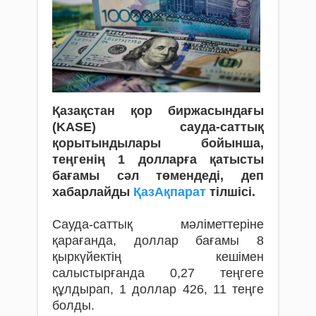
Қазақстан қор биржасындағы
(KASE) сауда-саттық
қорытындылары бойынша,
теңгенің 1 долларға қатысты
бағамы сәл төмендеді, деп
хабарлайды
ҚазАқпарат
тілшісі.
Сауда-саттық мәліметтеріне
қарағанда, доллар бағамы 8
қыркүйектің кешімен
салыстырғанда 0,27 теңгеге
құлдырап, 1 доллар 426, 11 теңге
болды.