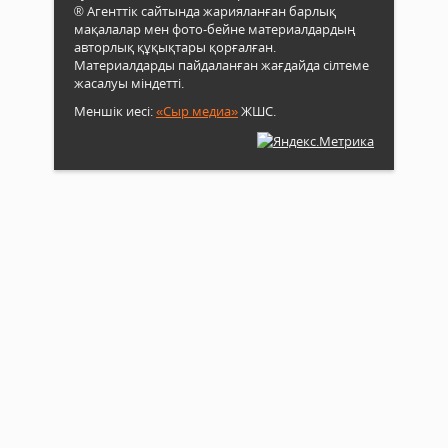
® Агенттік сайтында жарияланған барлық
мақалалар мен фото-бейне материалдардың
авторлық құқықтары қорғалған.
Материалдарды пайдаланған жағдайда сілтеме
жасалуы міндетті.
Меншік иесі:
«Сыр медиа»
ЖШС.