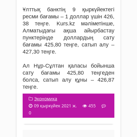
Ұлттық банктің 9 қыркүйектегі
ресми бағамы – 1 доллар үшін 426,
38 теңге. Kurs.kz мәліметінше,
Алматыдағы ақша айырбастау
пунктерінде доллардың сату
бағамы 425,80 теңге, сатып алу –
427,30 теңге.
Ал Нұр-Сұлтан қаласы бойынша
сату бағамы 425,80 теңгеден
болса, сатып алу құны – 426,87
теңге.
Экономика
09 қыркүйек 2021 ж.
455
0