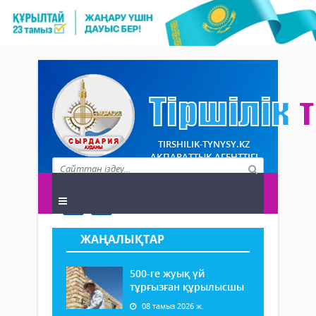
TIRSHILIK-TYNYSY.KZ
АҚПАРАТТЫҚ АГЕНТТІГІ
ЖАҢАЛЫҚТАР
500-ге жуық үй
тұрғызған құрылысшы
08 тамыз 2026 ж.