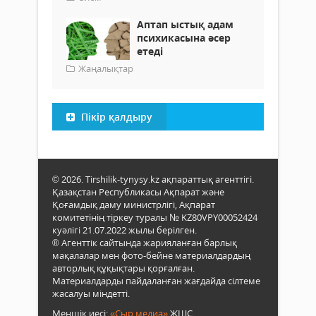
Аптап ыстық адам
психикасына әсер
етеді
Жаңалықтар
Пікір қалдыру
© 2026. Tirshilik-tynysy.kz ақпараттық агенттігі.
Қазақстан Республикасы Ақпарат және
Қоғамдық даму министрлігі, Ақпарат
комитетінің тіркеу туралы № KZ80VPY00052424
куәлігі 21.07.2022 жылы берілген.
® Агенттік сайтында жарияланған барлық
мақалалар мен фото-бейне материалдардың
авторлық құқықтары қорғалған.
Материалдарды пайдаланған жағдайда сілтеме
жасалуы міндетті.
Меншік иесі:
«Сыр медиа»
ЖШС.