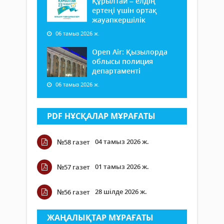
Құрылтай – елдің
ертеңі үшін ортақ
жауапкершілік
06 тамыз 2026 ж.
Open Air: Қызылорда
облысы полиция
департаменті
06 тамыз 2026 ж.
PDF НҰСҚАЛАР МҰРАҒАТЫ
04 тамыз 2026 ж.
№58 газет
01 тамыз 2026 ж.
№57 газет
28 шілде 2026 ж.
№56 газет
ЖАҢАЛЫҚТАР МҰРАҒАТЫ