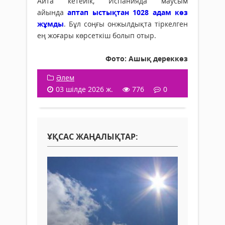
Айта кетейік, Испанияда маусым
айында
аптап ыстықтан 1028 адам көз
жұмды
. Бұл соңғы онжылдықта тіркелген
ең жоғары көрсеткіш болып отыр.
Фото: Ашық дереккөз
Әлем
03 шілде 2026 ж.
776
0
ҰҚСАС ЖАҢАЛЫҚТАР: