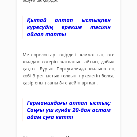
Қытай аптап ыстықпен
күресудің ерекше тәсілін
ойлап тапты
Метеорологтар өңірдегі климаттың өте
жылдам өзгеріп жатқанын айтып, дабыл
қақты. Бұрын Португалияда жылына ең
көбі 3 рет ыстық толқын тіркелетін болса,
қазір оның саны 8-ге дейін артқан.
Германиядағы аптап ыстық:
Соңғы үш күнде 20-дан астам
адам суға кетті