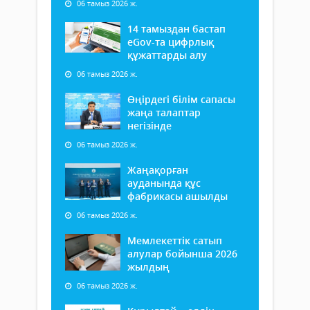
06 тамыз 2026 ж.
14 тамыздан бастап
еGov-та цифрлық
құжаттарды алу
06 тамыз 2026 ж.
Өңірдегі білім сапасы
жаңа талаптар
негізінде
06 тамыз 2026 ж.
Жаңақорған
ауданында құс
фабрикасы ашылды
06 тамыз 2026 ж.
Мемлекеттік сатып
алулар бойынша 2026
жылдың
06 тамыз 2026 ж.