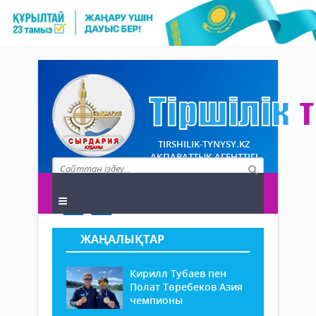
TIRSHILIK-TYNYSY.KZ
АҚПАРАТТЫҚ АГЕНТТІГІ
ЖАҢАЛЫҚТАР
Кирилл Тубаев пен
Полат Төребеков Азия
чемпионы