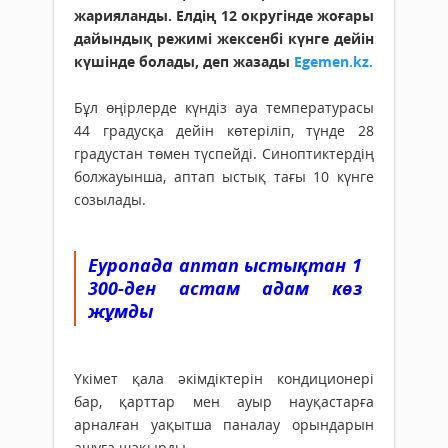
жарияланды. Елдің 12 округінде жоғары
дайындық режимі жексенбі күнге дейін
күшінде болады, деп жазады
Egemen.kz.
Бұл өңірлерде күндіз ауа температурасы
44 градусқа дейін көтеріліп, түнде 28
градустан төмен түспейді. Синоптиктердің
болжауынша, аптап ыстық тағы 10 күнге
созылады.
Еуропада аптап ыстықтан 1
300-ден астам адам көз
жұмды
Үкімет қала әкімдіктерін кондиционері
бар, қарттар мен ауыр науқастарға
арналған уақытша паналау орындарын
ашуға шақырды.