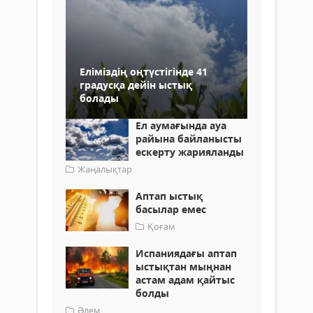
Еліміздің оңтүстігінде 41
градусқа дейін ыстық
болады
Ел аумағында ауа
райына байланысты
ескерту жарияланды
Жаңалықтар
Аптап ыстық
басылар емес
Қоғам
Испаниядағы аптап
ыстықтан мыңнан
астам адам қайтыс
болды
Әлем