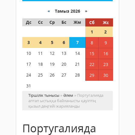
«
Тамыз 2026 »
Дс
Сс
Ср
Бс
Жм
Сб
Жс
1
2
3
4
5
6
7
8
9
10
11
12
13
14
15
16
17
18
19
20
21
22
23
24
25
26
27
28
29
30
31
Тіршілік тынысы
»
Әлем
» Португалияда
аптап ыстыққа байланысты қауіптің
қызыл деңгейі жарияланды
Португалияда