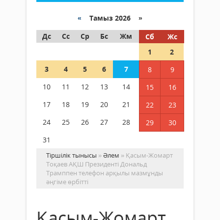
«
Тамыз 2026 »
Дс
Сс
Ср
Бс
Жм
Сб
Жс
1
2
3
4
5
6
7
8
9
10
11
12
13
14
15
16
17
18
19
20
21
22
23
24
25
26
27
28
29
30
31
Тіршілік тынысы
»
Әлем
» Қасым-Жомарт
Тоқаев АҚШ Президенті Дональд
Трамппен телефон арқылы мазмұнды
әңгіме өрбітті
Қасым-Жомарт