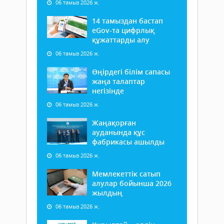
06 тамыз 2026 ж.
14 тамыздан бастап
еGov-та цифрлық
құжаттарды алу
06 тамыз 2026 ж.
Өңірдегі білім сапасы
жаңа талаптар
негізінде
06 тамыз 2026 ж.
Жаңақорған
ауданында құс
фабрикасы ашылды
06 тамыз 2026 ж.
Мемлекеттік сатып
алулар бойынша 2026
жылдың
06 тамыз 2026 ж.