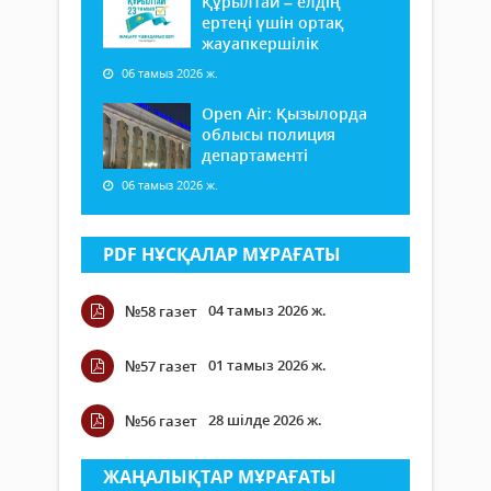
Құрылтай – елдің
ертеңі үшін ортақ
жауапкершілік
06 тамыз 2026 ж.
Open Air: Қызылорда
облысы полиция
департаменті
06 тамыз 2026 ж.
PDF НҰСҚАЛАР МҰРАҒАТЫ
04 тамыз 2026 ж.
№58 газет
01 тамыз 2026 ж.
№57 газет
28 шілде 2026 ж.
№56 газет
ЖАҢАЛЫҚТАР МҰРАҒАТЫ