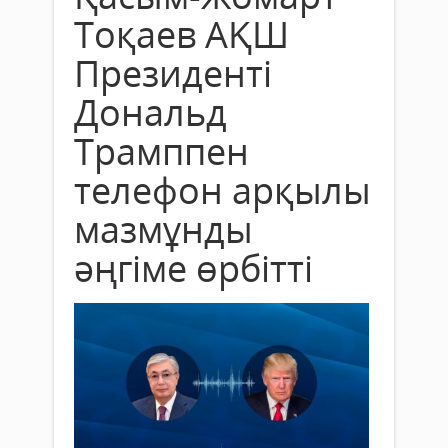
Тоқаев АҚШ
Президенті
Дональд
Трамппен
телефон арқылы
мазмұнды
әңгіме өрбітті