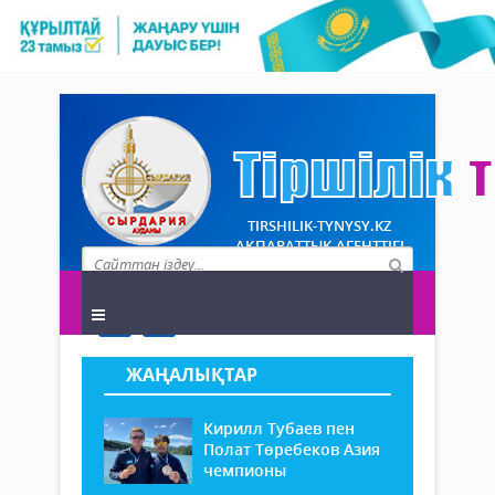
TIRSHILIK-TYNYSY.KZ
АҚПАРАТТЫҚ АГЕНТТІГІ
ЖАҢАЛЫҚТАР
Кирилл Тубаев пен
Полат Төребеков Азия
чемпионы