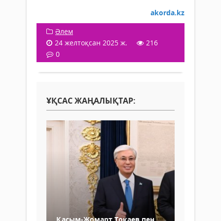
akorda.kz
Әлем
24 желтоқсан 2025 ж.
216
0
ҰҚСАС ЖАҢАЛЫҚТАР:
Қасым-Жомарт Тоқаев пен