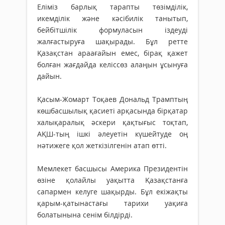
Еліміз барлық тарапты төзімділік,
икемділік және кәсібилік танытып,
бейбітшілік формуласын іздеуді
жалғастыруға шақырады. Бұл ретте
Қазақстан араағайын емес, бірақ қажет
болған жағдайда келіссөз алаңын ұсынуға
дайын.
Қасым-Жомарт Тоқаев Дональд Трамптың
көшбасшылық қасиеті арқасында бірқатар
халықаралық әскери қақтығыс тоқтап,
АҚШ-тың ішкі әлеуетін күшейтуде оң
нәтижеге қол жеткізілгенін атап өтті.
Мемлекет басшысы Америка Президентін
өзіне қолайлы уақытта Қазақстанға
сапармен келуге шақырды. Бұл екіжақты
қарым-қатынастағы тарихи уақиға
болатынына сенім білдірді.