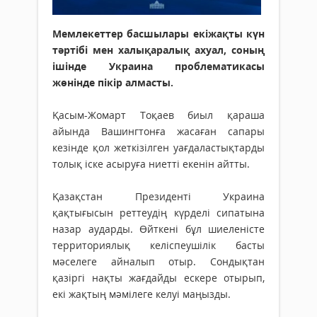
Мемлекеттер басшылары екіжақты күн
тәртібі мен халықаралық ахуал, соның
ішінде Украина проблематикасы
жөнінде пікір алмасты.
Қасым-Жомарт Тоқаев биыл қараша
айында Вашингтонға жасаған сапары
кезінде қол жеткізілген уағдаластықтарды
толық іске асыруға ниетті екенін айтты.
Қазақстан Президенті Украина
қақтығысын реттеудің күрделі сипатына
назар аударды. Өйткені бұл шиеленісте
территориялық келіспеушілік басты
мәселеге айналып отыр. Сондықтан
қазіргі нақты жағдайды ескере отырып,
екі жақтың мәмілеге келуі маңызды.