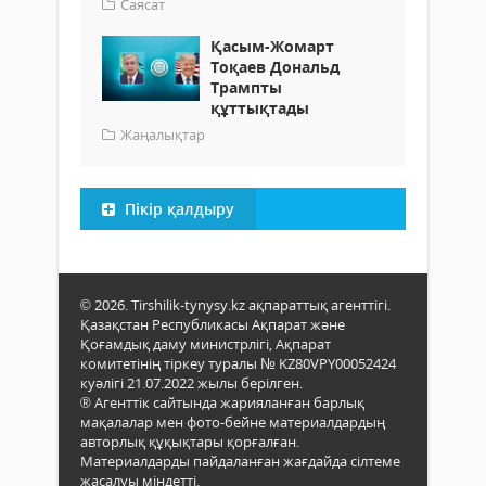
Саясат
Қасым-Жомарт
Тоқаев Дональд
Трампты
құттықтады
Жаңалықтар
Пікір қалдыру
© 2026. Tirshilik-tynysy.kz ақпараттық агенттігі.
Қазақстан Республикасы Ақпарат және
Қоғамдық даму министрлігі, Ақпарат
комитетінің тіркеу туралы № KZ80VPY00052424
куәлігі 21.07.2022 жылы берілген.
® Агенттік сайтында жарияланған барлық
мақалалар мен фото-бейне материалдардың
авторлық құқықтары қорғалған.
Материалдарды пайдаланған жағдайда сілтеме
жасалуы міндетті.