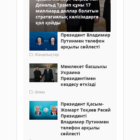
Дональд Трамп құны 17
миллиард доллар болатын
стратегиялық келісімдерге
қол қойды
Президент Владимир
Путинмен телефон
арқылы сөйлесті
Жаңалықтар
Мемлекет басшысы
Украина
Президентімен
кездесу өткізді
Әлем
Президент Қасым-
Жомарт Тоқаев Ресей
Президенті
Владимир Путинмен
телефон арқылы
сөйлесті