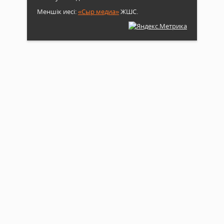
Меншік иесі:
«Сыр медиа»
ЖШС.