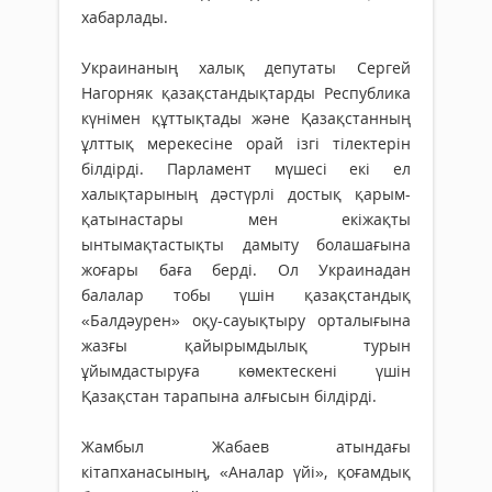
хабарлады.
Украинаның халық депутаты Сергей
Нагорняк қазақстандықтарды Республика
күнімен құттықтады және Қазақстанның
ұлттық мерекесіне орай ізгі тілектерін
білдірді. Парламент мүшесі екі ел
халықтарының дәстүрлі достық қарым-
қатынастары мен екіжақты
ынтымақтастықты дамыту болашағына
жоғары баға берді. Ол Украинадан
балалар тобы үшін қазақстандық
«Балдәурен» оқу-сауықтыру орталығына
жазғы қайырымдылық турын
ұйымдастыруға көмектескені үшін
Қазақстан тарапына алғысын білдірді.
Жамбыл Жабаев атындағы
кітапханасының, «Аналар үйі», қоғамдық