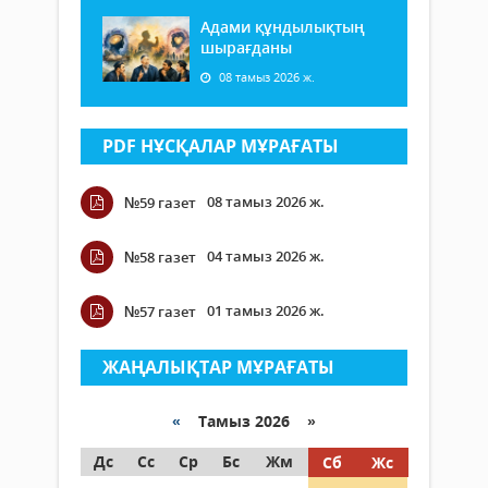
Адами құндылықтың
шырағданы
08 тамыз 2026 ж.
PDF НҰСҚАЛАР МҰРАҒАТЫ
08 тамыз 2026 ж.
№59 газет
04 тамыз 2026 ж.
№58 газет
01 тамыз 2026 ж.
№57 газет
ЖАҢАЛЫҚТАР МҰРАҒАТЫ
«
Тамыз 2026 »
Дс
Сс
Ср
Бс
Жм
Сб
Жс