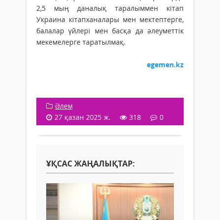
2,5 мың даналық таралыммен кітап
Украина кітапханалары мен мектептерге,
балалар үйлері мен басқа да әлеуметтік
мекемелерге таратылмақ.
egemen.kz
Әлем
27 қазан 2025 ж.
318
0
ҰҚСАС ЖАҢАЛЫҚТАР: