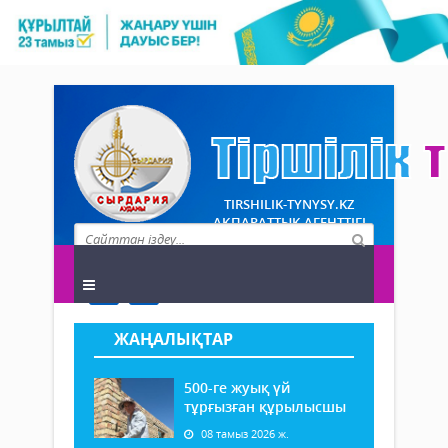
TIRSHILIK-TYNYSY.KZ
АҚПАРАТТЫҚ АГЕНТТІГІ
ЖАҢАЛЫҚТАР
500-ге жуық үй
тұрғызған құрылысшы
08 тамыз 2026 ж.