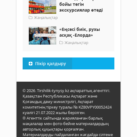
бойы тегін
экскурсиялар өтеді
Жаңалықтар
«Еңсесі биік, рухы
асқақ -Елорда»
Жаңалықтар
Пікір қалдыру
© 2026. Tirshilik-tynysy.kz ақпараттық агенттігі.
Қазақстан Республикасы Ақпарат және
Қоғамдық даму министрлігі, Ақпарат
комитетінің тіркеу туралы № KZ80VPY00052424
куәлігі 21.07.2022 жылы берілген.
® Агенттік сайтында жарияланған барлық
мақалалар мен фото-бейне материалдардың
авторлық құқықтары қорғалған.
Материалдарды пайдаланған жағдайда сілтеме