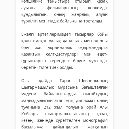
көпшілікке таныстыра отырып, қазақ
ауызша фольклорының көркемдік
құндылығын, оның жанрлық алуан
түрлілігі мен тілдік байлығына тоқталды.
Ежелгі ертегілеріміздегі ғасырлар бойы
қалыптасқан халық даналығы мен ал оны
білу жас украиналық оқырмандарға
қазақтың салт-дәстүрлері мен әдет-
ғұрыптарын тереңірек білуге мүмкіндік
беретіні тілге тиек болды.
Осы орайда Тарас Шевченконың
шығармашылық мұрасына бағышталған
мәдени байланыстарды нығайтудың
маңыздылығын атап өтіп, дипломат оның
туғанына 212 жыл толуына орай Ұлы
Кобзарь шығармашылығының қазақ
кезеңі жөнінде суреттелген монография
басылымға дайындалып жатқанын