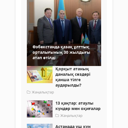
Өзбекстанда қазақ ұлттық
орталығының 30 жылдығы
атап өтілді
Қорқыт атаның
даналық сөздері
қанша тілге
аударылды?
Жаңалықтар
13 қаңтар: атаулы
күндер мен оқиғалар
Жаңалықтар
Астанада үш күн