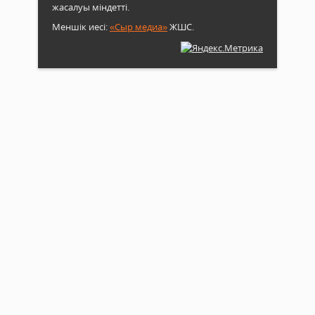
жасалуы міндетті.
Меншік иесі:
«Сыр медиа»
ЖШС.