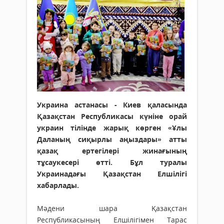
Украина астанасы - Киев қаласында
Қазақстан Республикасы күніне орай
украин тілінде жарық көрген «Ұлы
Даланың сиқырлы аңыздары» атты
қазақ ертегілері жинағының
тұсаукесері өтті. Бұл туралы
Украинадағы Қазақстан Елшілігі
хабарлады.
Мәдени шара Қазақстан
Республикасының Елшілігімен Тарас