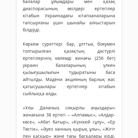
балалар ұйымдары мен қазақ
диаспорасының өкілдері ертегілер
кітабын Украинадағы кітапханаларына
тапсырғаны үшін шынайы алғыстарын
білдірді.
Көркем суреттері бар, ұлттық бояумен
толтырылған қазақтың дәстүрлі
ертегілерінің көлемді жинағы (256 бет)
украин балаларының үлкен
қызығушылығын тудыратыны баса
айтылды. Мәдени акцияның барлық жас
қатысушылары ертегілер кітабын
сыйлыққа алды.
«Ұлы Даланың сиқырлы аңыздары»
жинағына 38 ертегі – «Алпамыс», «Алдар-
көсе», «Абат батыр», «Күнікей сұлу», «Ер
Төстік», «Әуез ханның қырық ұлы», «Жігіт
пен қасқыр» және тағы басқалары кірді.