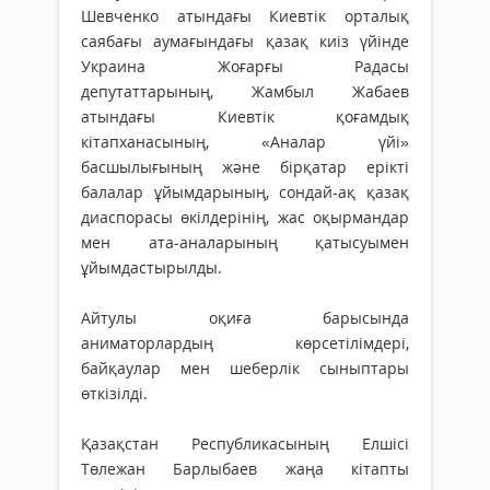
Шевченко атындағы Киевтік орталық
саябағы аумағындағы қазақ киіз үйінде
Украина Жоғарғы Радасы
депутаттарының, Жамбыл Жабаев
атындағы Киевтік қоғамдық
кітапханасының, «Аналар үйі»
басшылығының және бірқатар ерікті
балалар ұйымдарының, сондай-ақ қазақ
диаспорасы өкілдерінің, жас оқырмандар
мен ата-аналарының қатысуымен
ұйымдастырылды.
Айтулы оқиға барысында
аниматорлардың көрсетілімдері,
байқаулар мен шеберлік сыныптары
өткізілді.
Қазақстан Республикасының Елшісі
Төлежан Барлыбаев жаңа кітапты