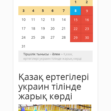
1
2
3
4
5
6
7
8
9
10
11
12
13
14
15
16
17
18
19
20
21
22
23
24
25
26
27
28
29
30
31
Тіршілік тынысы
»
Әлем
» Қазақ
ертегілері украин тілінде жарық көрді
Қазақ ертегілері
украин тілінде
жарық көрді