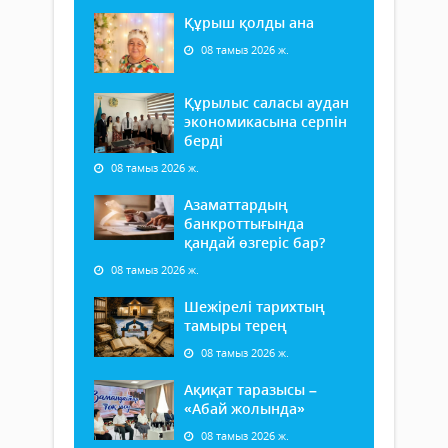
Құрыш қолды ана
08 тамыз 2026 ж.
Құрылыс саласы аудан
экономикасына серпін
берді
08 тамыз 2026 ж.
Азаматтардың
банкроттығында
қандай өзгеріс бар?
08 тамыз 2026 ж.
Шежірелі тарихтың
тамыры терең
08 тамыз 2026 ж.
Ақиқат таразысы –
«Абай жолында»
08 тамыз 2026 ж.