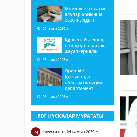
Мемлекеттік сатып
алулар бойынша
2026 жылдың
06 тамыз 2026 ж.
Құрылтай – елдің
ертеңі үшін ортақ
жауапкершілік
06 тамыз 2026 ж.
Open Air:
Қызылорда
облысы полиция
департаменті
06 тамыз 2026 ж.
PDF НҰСҚАЛАР МҰРАҒАТЫ
04 тамыз 2026 ж.
№58 газет