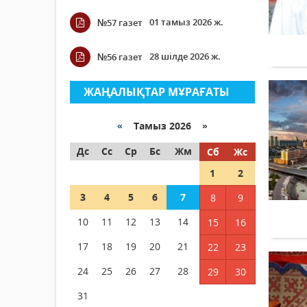
01 тамыз 2026 ж.
№57 газет
28 шілде 2026 ж.
№56 газет
ЖАҢАЛЫҚТАР МҰРАҒАТЫ
«
Тамыз 2026 »
Дс
Сс
Ср
Бс
Жм
Сб
Жс
1
2
3
4
5
6
7
8
9
10
11
12
13
14
15
16
17
18
19
20
21
22
23
24
25
26
27
28
29
30
31