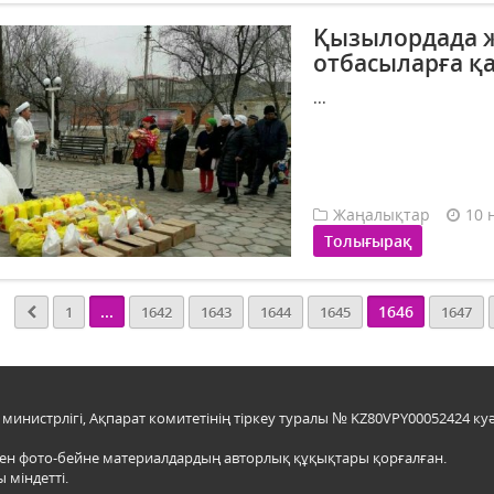
Қызылордада ж
отбасыларға 
...
Жаңалықтар
10 
Толығырақ
...
1646
1
1642
1643
1644
1645
1647
инистрлігі, Ақпарат комитетінің тіркеу туралы № KZ80VPY00052424 куә
мен фото-бейне материалдардың авторлық құқықтары қорғалған.
 міндетті.