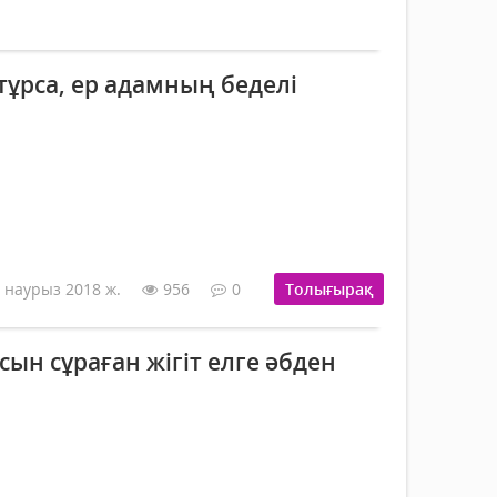
тұрса, ер адамның беделі
 наурыз 2018 ж.
956
0
Толығырақ
сын сұраған жігіт елге әбден