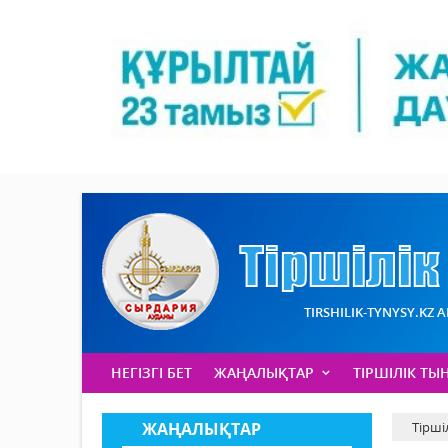
TIRSHILIK-TYNYSY.KZ 
НЕГІЗГІ БЕТ
ЖАҢАЛЫҚТАР
ТІРШІЛІК ТЫ
ЖАҢАЛЫҚТАР
Тірші