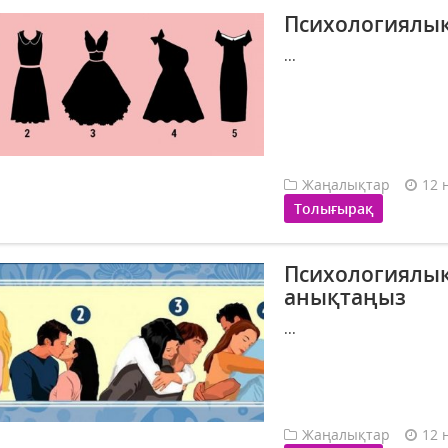
Психологиялық 
...
Жаңалықтар
12 
Толығырақ
​Психологиялық
анықтаңыз
...
Жаңалықтар
12 