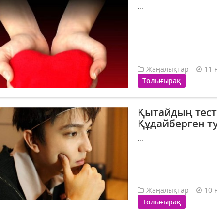
...
Жаңалықтар
11 
Толығырақ
Қытайдың тес
Құдайберген ту
...
Жаңалықтар
10 
Толығырақ