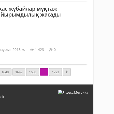
ас жұбайлар мұқтаж
қайырымдылық жасады
наурыз 2018 ж.
1 423
0
...
1648
1649
1650
1723
лігі