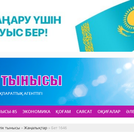
АҚПАРАТТЫҚ АГЕНТТІГІ
НЫСЫ-85
ЭКОНОМИКА
ҚОҒАМ
САЯСАТ
ОҚИҒАЛАР
ӘЛ
лік тынысы
»
Жаңалықтар
» Бет 1646