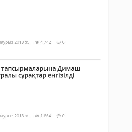
наурыз 2018 ж.
4 742
0
т тапсырмаларына Димаш
ралы сұрақтар енгізілді
наурыз 2018 ж.
1 864
0