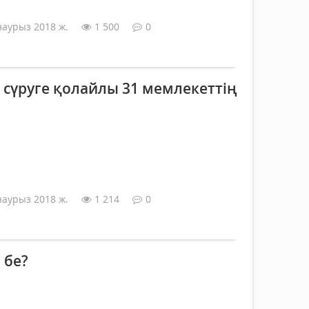
наурыз 2018 ж.
1 500
0
 сүруге қолайлы 31 мемлекеттің
наурыз 2018 ж.
1 214
0
 бе?