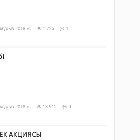
наурыз 2018 ж.
1 736
1
бі
наурыз 2018 ж.
13 915
0
РЕК АКЦИЯСЫ