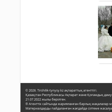
© 2026. Tirshilik-tynysy.kz ақпараттық агенттігі.
Қазақстан Республикасы Ақпарат және Қоғамдық даму м
21.07.2022 жылы берілген.
® Агенттік сайтында жарияланған барлық мақалалар 
Материалдарды пайдаланған жағдайда сілтеме жасалуы