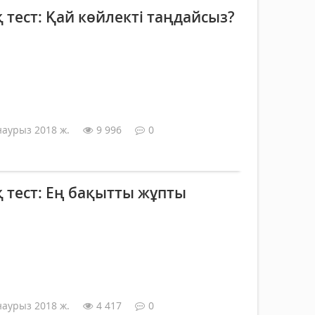
тест: Қай көйлекті таңдайсыз?
наурыз 2018 ж.
9 996
0
 тест: Ең бақытты жұпты
наурыз 2018 ж.
4 417
0