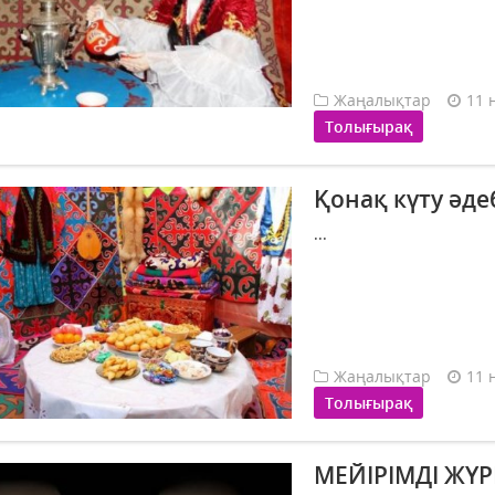
Жаңалықтар
11 
Толығырақ
Қонақ күту әде
...
Жаңалықтар
11 
Толығырақ
МЕЙІРІМДІ ЖҮ