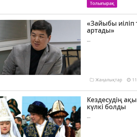
Толығырақ
«Зайыбы иіліп 
артады»
...
Жаңалықтар
11
Кездесудің ақы
күлкі болды
...