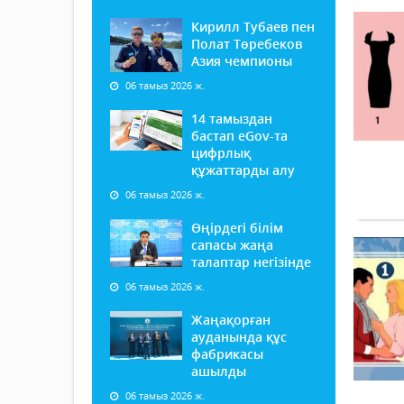
Кирилл Тубаев пен
Полат Төребеков
Азия чемпионы
06 тамыз 2026 ж.
14 тамыздан
бастап еGov-та
цифрлық
құжаттарды алу
06 тамыз 2026 ж.
Өңірдегі білім
сапасы жаңа
талаптар негізінде
06 тамыз 2026 ж.
Жаңақорған
ауданында құс
фабрикасы
ашылды
06 тамыз 2026 ж.