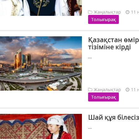
Жаңалықтар
11 
Толығырақ
Қазақстан өмір
тізіміне кірді
...
Жаңалықтар
11 
Толығырақ
Шай құя білесіз
...