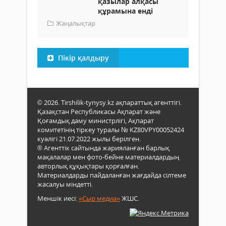
қазылар алқасы
құрамына енді
Жаңалықтар
Пікір қалдыру
© 2026. Tirshilik-tynysy.kz ақпараттық агенттігі.
Қазақстан Республикасы Ақпарат және
Қоғамдық даму министрлігі, Ақпарат
комитетінің тіркеу туралы № KZ80VPY00052424
куәлігі 21.07.2022 жылы берілген.
® Агенттік сайтында жарияланған барлық
мақалалар мен фото-бейне материалдардың
авторлық құқықтары қорғалған.
Материалдарды пайдаланған жағдайда сілтеме
жасалуы міндетті.
Меншік иесі:
«Сыр медиа»
ЖШС.