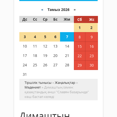
«
Тамыз 2026 »
Дс
Сс
Ср
Бс
Жм
Сб
Жс
1
2
3
4
5
6
7
8
9
10
11
12
13
14
15
16
17
18
19
20
21
22
23
24
25
26
27
28
29
30
31
Тіршілік тынысы
»
Жаңалықтар
»
Мәдениет
» Димаштың ізімен:
қазақстандық әнші "Славян базарында"
көш бастап келеді
Димаштың