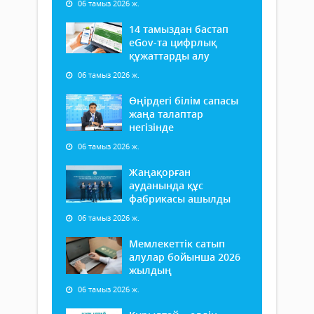
06 тамыз 2026 ж.
14 тамыздан бастап
еGov-та цифрлық
құжаттарды алу
06 тамыз 2026 ж.
Өңірдегі білім сапасы
жаңа талаптар
негізінде
06 тамыз 2026 ж.
Жаңақорған
ауданында құс
фабрикасы ашылды
06 тамыз 2026 ж.
Мемлекеттік сатып
алулар бойынша 2026
жылдың
06 тамыз 2026 ж.