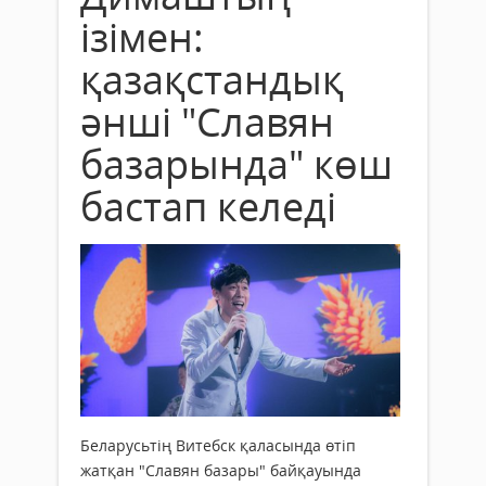
ізімен:
қазақстандық
әнші "Славян
базарында" көш
бастап келеді
Беларусьтің Витебск қаласында өтіп
жатқан "Славян базары" байқауында