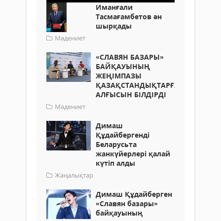
Иманғали
Тасмағамбетов ән
шырқады
Мәдениет
«СЛАВЯН БАЗАРЫ»
БАЙҚАУЫНЫҢ
ЖЕҢІМПАЗЫ
ҚАЗАҚСТАНДЫҚТАРҒА
АЛҒЫСЫН БІЛДІРДІ
Мәдениет
Димаш
Құдайбергенді
Беларусьта
жанкүйерлері қалай
күтіп алды
Жаңалықтар
Димаш Құдайберген
«Славян базары»
байқауының