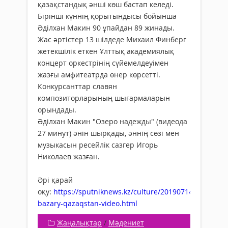
қазақстандық әнші көш бастап келеді.
Бірінші күннің қорытындысы бойынша
Әділхан Макин 90 ұпайдан 89 жинады.
Жас әртістер 13 шілдеде Михаил Финберг
жетекшілік еткен Ұлттық академиялық
концерт оркестрінің сүйемелдеуімен
жазғы амфитеатрда өнер көрсетті.
Конкурсанттар славян
композиторларының шығармаларын
орындады.
Әділхан Макин "Озеро надежды" (видеода
27 минут) әнін шырқады, әннің сөзі мен
музыкасын ресейлік сазгер Игорь
Николаев жазған.
Әрі қарай
оқу:
https://sputniknews.kz/culture/20190714/10932377
bazary-qazaqstan-video.html
Жаңалықтар
/
Мәдениет