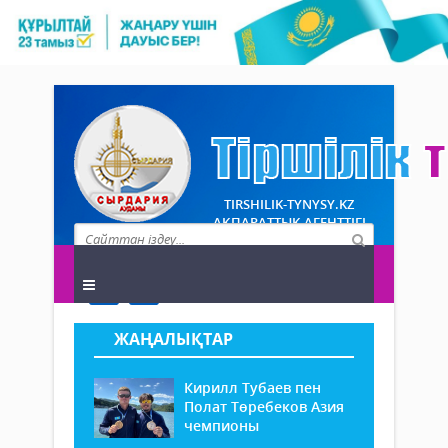
TIRSHILIK-TYNYSY.KZ
АҚПАРАТТЫҚ АГЕНТТІГІ
ЖАҢАЛЫҚТАР
Кирилл Тубаев пен
Полат Төребеков Азия
чемпионы