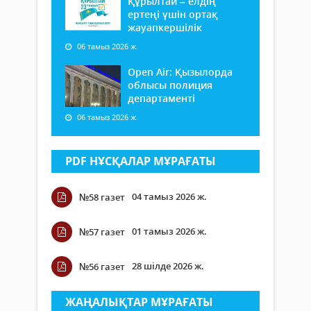
Құрылтай – елдің
ертеңі үшін ортақ
жауапкершілік
06 тамыз 2026 ж.
Open Air: Қызылорда
облысы полиция
департаменті
06 тамыз 2026 ж.
PDF НҰСҚАЛАР МҰРАҒАТЫ
04 тамыз 2026 ж.
№58 газет
01 тамыз 2026 ж.
№57 газет
28 шілде 2026 ж.
№56 газет
ЖАҢАЛЫҚТАР МҰРАҒАТЫ