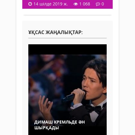
14 шілде 2019 ж.
1 068
0
ҰҚСАС ЖАҢАЛЫҚТАР:
ДИМАШ КРЕМЛЬДЕ ӘН
ШЫРҚАДЫ