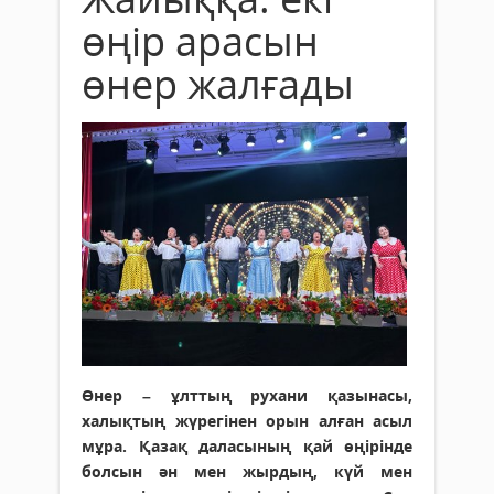
өңір арасын
өнер жалғады
Өнер – ұлттың рухани қазынасы,
халықтың жүрегінен орын алған асыл
мұра. Қазақ даласының қай өңірінде
болсын ән мен жырдың, күй мен