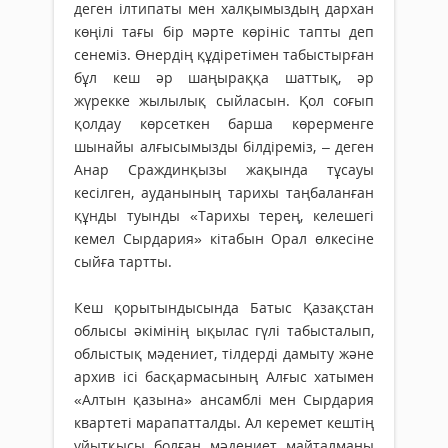
деген ілтипаты мен халқымыздың дархан
көңілі тағы бір мәрте көрініс тапты деп
сенеміз. Өнердің құдіретімен табыстырған
бұл кеш әр шаңыраққа шаттық, әр
жүрекке жылылық сыйласын. Қол соғып
қолдау көрсеткен барша көрерменге
шынайы алғысымызды білдіреміз, – деген
Анар Сраждинқызы жақында тұсауы
кесілген, ауданының тарихы таңбаланған
құнды туынды «Тарихы терең, келешегі
кемел Сырдария» кітабын Орал өлкесіне
сыйға тартты.
Кеш қорытындысында Батыс Қазақ­с­­­­тан
облысы әкімінің ықылас гүлі табыс­талып,
облыстық мәдениет, тілдерді дамыту және
архив ісі басқармасының Алғыс хатымен
«Алтын қазына» ансамблі мен Сырдария
квартеті марапатталды. Ал керемет кештің
ұйытқысы болған мәдениет майталманы