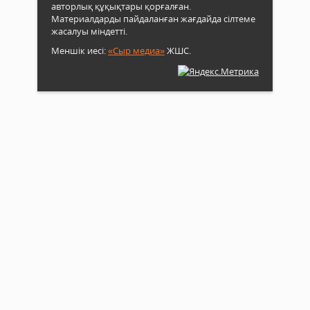
авторлық құқықтары қорғалған.
Материалдарды пайдаланған жағдайда сілтеме
жасалуы міндетті.
Меншік иесі:
«Сыр медиа»
ЖШС.