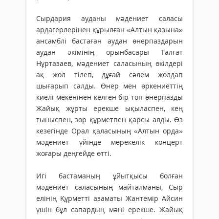
Сырдария ауданы мәдениет саласы
ардагерлерінен құрылған «Алтын қазы­на»
ансамблі бастаған аудан өнер­паздарын
аудан әкімінің орынбасары Талғат
Нұртазаев, мәдениет саласының өкілдері
ақ жол тілеп, дұғай сәлем жолдап
шығарып салды. Өнер мен өркениеттің
киелі мекенінен келген бір топ өнерпазды
Жайық жұрты ерекше ықыласпен, кең
тыныспен, зор құрметпен қарсы алды. Өз
кезегінде Орал қаласының «Алтын орда»
мәдениет үйінде мерекелік концерт
жоғары деңгейде өтті.
Игі бастаманың ұйытқысы болған
мәдениет саласының майталманы, Сыр
елінің Құрметті азаматы Жантемір Айсин
үшін бұл сапардың мәні ерекше. Жайық