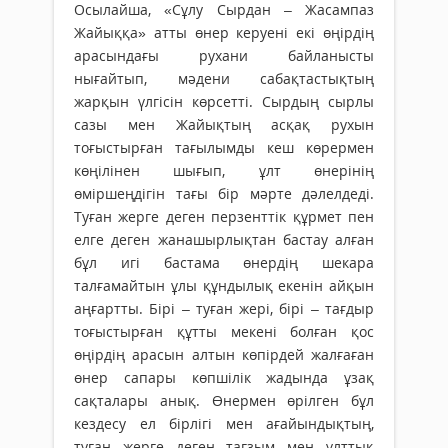
Осылайша, «Сұлу Сырдан – Жасампаз
Жайыққа» атты өнер керуені екі өңірдің
арасындағы рухани байланыс­ты
нығайтып, мәдени сабақтастықтың
жарқын үлгісін көрсетті. Сырдың сырлы
сазы мен Жайықтың асқақ рухын
тоғыстырған тағылымды кеш көрермен
көңілінен шығып, ұлт өнерінің
өміршеңдігін тағы бір мәрте дәлелдеді.
Туған жерге деген перзенттік құрмет пен
елге деген жанашырлықтан бастау алған
бұл игі бас­тама өнердің шекара
талғамайтын ұлы құндылық екенін айқын
аңғартты. Бірі – туған жері, бірі – тағдыр
тоғыстырған құтты мекені болған қос
өңірдің арасын алтын көпірдей жалғаған
өнер сапары көпшілік жадында ұзақ
сақталары анық. Өнермен өрілген бұл
кездесу ел бірлігі мен ағайындықтың,
туған жерге деген тағзым мен ұлттық