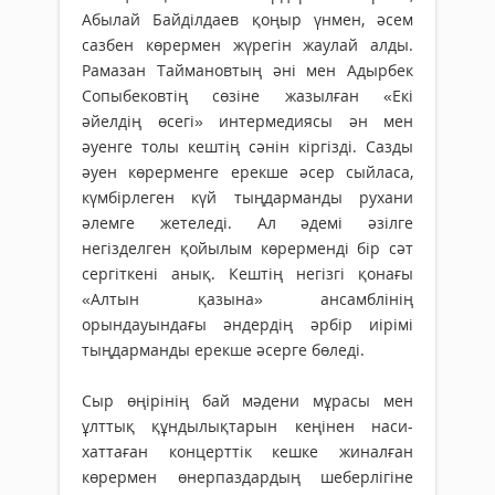
Абылай Байділдаев қоңыр үнмен, әсем
сазбен көрермен жүрегін жаулай алды.
Рамазан Таймановтың әні мен Адырбек
Сопыбековтің сөзіне жазылған «Екі
әйелдің өсегі» интермедиясы ән мен
әуенге толы кештің сәнін кіргізді. Сазды
әуен көрерменге ерекше әсер сыйласа,
күмбірлеген күй тыңдарманды рухани
әлемге жетеледі. Ал әдемі әзілге
негізделген қойылым көрерменді бір сәт
сергіткені анық. Кештің негізгі қонағы
«Алтын қазына» ансамблінің
орындауындағы әндердің әрбір иірімі
тыңдарманды ерекше әсерге бөледі.
Сыр өңірінің бай мәдени мұрасы мен
ұлттық құндылықтарын кеңінен наси­
хаттаған концерттік кешке жиналған
көрер­мен өнерпаздардың шеберлігіне