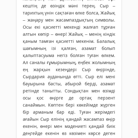
кештің де өзіндік мәні терең. Сыр –
тарихтың үнін сақтаған өлке болса, Жайық
– жаңару мен жасампаздықтың символы.
Осы екі қасиетті мекенді жалғап тұрған
алтын көпір – өнер! Жайық – менің кіндік
қаным тамған қасиетті мекенім. Балалық
шағымның ізі қалған, азамат болып
қалыптасуыма негіз болған туған өлкем.
Ал саналы ғұмырымның, еңбек жолымның
ең жарқын кезеңдері Сыр өңі­рінде,
Сырдария ауданында өтті. Сыр елі мені
бауырына басты, абырой берді, азамат
ретінде танытты. Сондықтан мен өзімді
осы қос өңірге де ортақ перзент
санаймын. Көптен бері көкейімде жүрген
бір арманым бар еді. Туған жерімдегі
ағайын Сыр елінің қандай жасампаз өңір
екенін, өнері мен мәдениеті қандай биік
деңгейде екенін өз көзімен көрсе деген