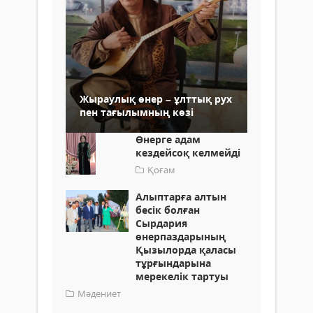
Жыраулық өнер – ұлттық рух
пен тағылымның көзі
Өнерге адам
кездейсоқ келмейді
Қоғам
Алыптарға алтын
бесік болған
Сырдария
өнерпаздарының
Қызылорда қаласы
тұрғындарына
мерекелік тартуы
Мәдениет