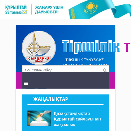
TIRSHILIK-TYNYSY.KZ
АҚПАРАТТЫҚ АГЕНТТІГІ
ЖАҢАЛЫҚТАР
Қазақстандықтар
Құрылтай сайлауынан
жақсылық