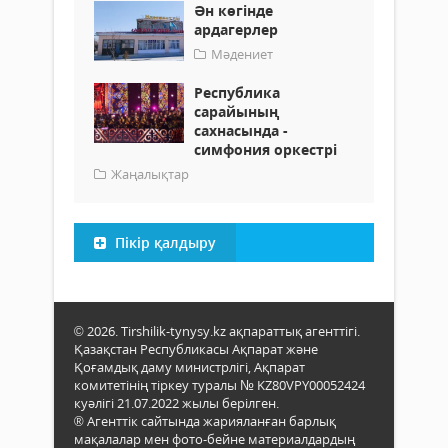
Ән көгінде
ардагерлер
Мәдениет
Республика
сарайының
сахнасында -
симфония оркестрі
Жаңалықтар
Пікір қалдыру
© 2026. Tirshilik-tynysy.kz ақпараттық агенттігі.
Қазақстан Республикасы Ақпарат және
Қоғамдық даму министрлігі, Ақпарат
комитетінің тіркеу туралы № KZ80VPY00052424
куәлігі 21.07.2022 жылы берілген.
® Агенттік сайтында жарияланған барлық
мақалалар мен фото-бейне материалдардың