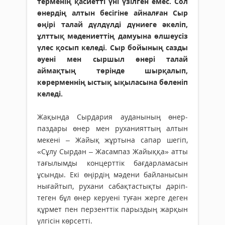
терменің қасиетті үні үзілген емес. Сол
өнердің алтын бесігіне айналған Сыр
өңірі талай дүлдүлді дүниеге әкеліп,
ұлттық мәдениеттің дамуына өлшеусіз
үлес қосып келеді. Сыр бойының сазды
әуені мен сыршыл өнері талай
аймақтың төрінде шырқалып,
көрерменнің ыстық ықыласына бөленіп
келеді.
Жақында Сырдария ауданының өнер­
паздары өнер мен руханияттың алтын
мекені – Жайық жұртына сапар шегіп,
«Сұлу Сырдан – Жасампаз Жайыққа» атты
тағылымды концерттік бағдарламасын
ұсын­ды. Екі өңірдің мәдени байланысын
нығайтып, рухани сабақтастықты дәріп­
теген бұл өнер керуені туған жерге деген
құрмет пен перзенттік парыздың жар­қын
үлгісін көрсетті.