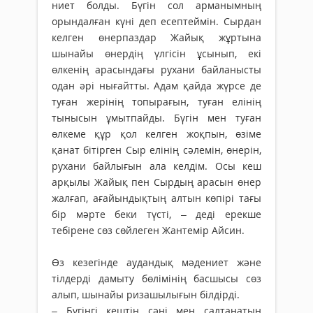
ниет болды. Бүгін сол арманымның
орындалған күні деп есептеймін. Сырдан
келген өнерпаздар Жайық жұртына
шынайы өнердің үлгісін ұсынып, екі
өлкенің арасындағы рухани байланысты
одан әрі нығайтты. Адам қайда жүрсе де
туған жерінің топырағын, туған елінің
тынысын ұмытпайды. Бүгін мен туған
өлкеме құр қол келген жоқпын, өзіме
қанат бітірген Сыр елінің сәлемін, өнерін,
рухани байлығын ала келдім. Осы кеш
арқылы Жайық пен Сырдың арасын өнер
жалғап, ағайындықтың алтын көпірі тағы
бір мәрте беки түсті, – деді ерекше
тебірене сөз сөйлеген Жантемір Айсин.
Өз кезегінде аудандық мәдениет және
тілдерді дамыту бөлімінің басшысы сөз
алып, шынайы ризашылығын білдірді.
– Бүгінгі кештің сәні мен салтанатын