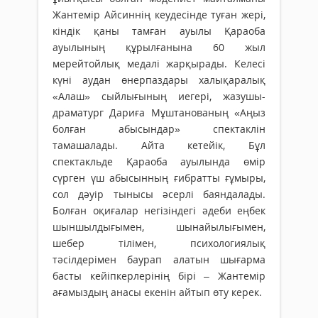
Жантемір Айсиннің кеудесінде туған жері,
кіндік қаны тамған ауылы Қараоба
ауылының құрылғанына 60 жыл
мерейтойлық медалі жарқырады. Келесі
күні аудан өнерпаздары халықаралық
«Алаш» сыйлығының иегері, жазушы-
драматург Дариға Мұштанованың «Аңыз
болған абысындар» спектаклін
тамашалады. Айта кетейік, Бұл
спектакльде Қараоба ауылында өмір
сүрген үш абысынның ғибратты ғұмыры,
сол дәуір тынысы әсерлі баяндалады.
Болған оқиғалар негізіндегі әдеби еңбек
шыншылдығымен, шынайылығымен,
шебер тілімен, пси­хологиялық
тәсілдерімен баурап алатын шығарма
басты кейіпкерлерінің бірі – Жантемір
ағамыздың анасы екенін айтып өту керек.