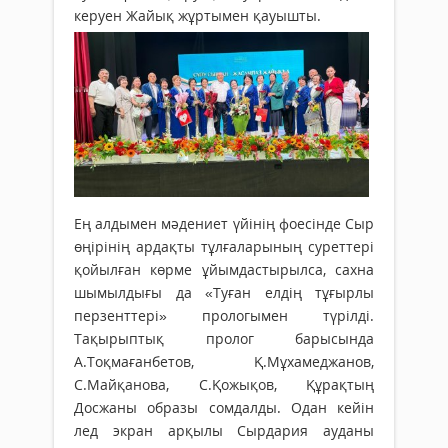
керуен Жайық жұртымен қауышты.
Ең алдымен мәдениет үйінің фое­сінде Сыр
өңірінің ардақты тұлға­ла­ры­ның суреттері
қойылған көрме ұйым­дас­тырылса, сахна
шымылдығы да «Туған елдің тұғырлы
перзенттері» прологымен түрілді.
Тақырыптық пролог барысында
А.Тоқмағанбетов, Қ.Мұхамеджанов,
С.Майқанова, С.Қожықов, Құрақтың
Досжаны образы сомдалды. Одан кейін
лед экран арқылы Сырдария ауданы