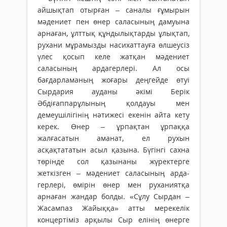
айшықтап отырған – саналы ғұмырын
мәдениет пен өнер сала­сы­ның дамуына
арнаған, ұлттық құнды­лықтарды ұлықтап,
рухани мұра­мызды наси­хаттауға өлшеусіз
үлес қосып келе жатқан мәдениет
саласының ардагерлері. Ал осы
бағдарламаның жоғары деңгейде өтуі
Сырдария ауданы әкімі Берік
Әбдіғаппарұлының қолдауы мен
демеушілігінің нәтижесі екенін айта кету
керек. Өнер – ұрпақтан ұрпаққа
жалғасатын аманат, ел рухын
асқақтататын асыл қазына. Бүгінгі сахна
төрінде сол қазынаны жүректерге
жеткізген – мәдениет саласының арда­
герлері, өмірін өнер мен руханиятқа
арнаған жандар болды. «Сұлу Сырдан –
Жасампаз Жайыққа» атты мерекелік
концертіміз арқылы Сыр елінің өнерге