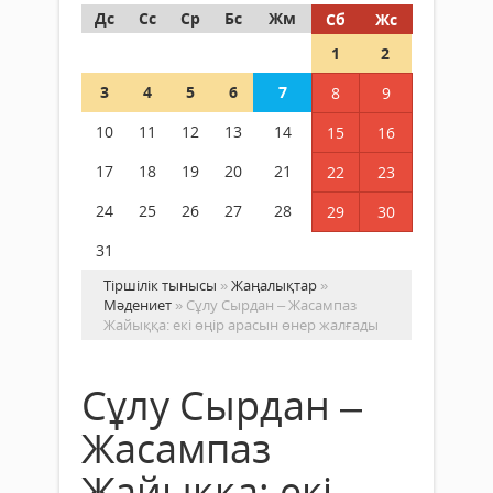
Дс
Сс
Ср
Бс
Жм
Сб
Жс
1
2
3
4
5
6
7
8
9
10
11
12
13
14
15
16
17
18
19
20
21
22
23
24
25
26
27
28
29
30
31
Тіршілік тынысы
»
Жаңалықтар
»
Мәдениет
» Сұлу Сырдан – Жасампаз
Жайыққа: екі өңір арасын өнер жалғады
Сұлу Сырдан –
Жасампаз
Жайыққа: екі