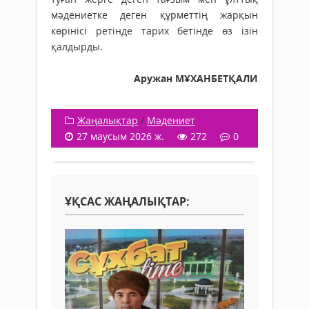
мәдениетке деген құрметтің жарқын
көрінісі ретінде тарих бетінде өз ізін
қалдырды.
Аружан МҰХАНБЕТҚАЛИ
Жаңалықтар
/
Мәдениет
27 маусым 2026 ж.
272
0
ҰҚСАС ЖАҢАЛЫҚТАР: