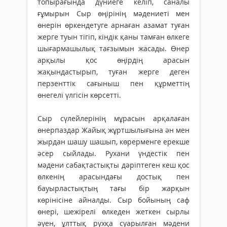
топырағында дүниеге келіп, саналы
ғұмырын Сыр өңірінің мәдениеті мен
өнерін өркендетуге арнаған азамат туған
жерге туын тігіп, кіндік қаны тамған өлкеге
шығармашылық тағзымын жасады. Өнер
арқылы қос өңірдің арасын
жақындастырып, туған жерге деген
перзенттік сағыныш пен құрметтің
өнегелі үлгісін көрсетті.
Сыр сүлейлерінің мұрасын арқалаған
өнерпаздар Жайық жұртшылығына ән мен
жырдан шашу шашып, көрерменге ерекше
әсер сыйлады. Рухани үндестік пен
мәдени сабақтастықты дәріптеген кеш қос
өлкенің арасындағы достық пен
бауырластықтың тағы бір жарқын
көрінісіне айналды. Сыр бойының саф
өнері, шежірелі өлкеден жеткен сырлы
әуен, ұлттық рухқа суарылған мәдени