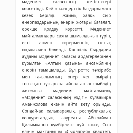
мәдениет саласының жетістіктері
көрсетілді. Кейін концерттік бағдарламаға
кезек берілді. Жайық халқы Сыр
өнерпаздарының өнерін жоғары бағалап,
ерекше қолдау көрсетті. Мәдениет
майталмандары сах­на шымылдығын түріп,
есті әнмен көрер­меннің ыстық
ықыласына бөленді. Көпшілік Сырдария
ауданы мәдениет саласы ардагерлерінен
құрылған «Алтын қазына» ансамблінің
өнерін тамашалады. Бұл ретте тәжірибе
мен тағылымның, өнер мен өмірдің
тоғысқан тұғырына айналған ансамблдің
жетекшісі мәдениет майталманы,
«Мәдениет саласының үз­дігі» Күлзакира
Аманжолова екенін айта кету орынды.
Сондай-ақ халықаралық, республикалық
конкурстардың лауреаты Абылайхан
Қилымханов күмбірлете күй төксе, Сыр
елінің мақтанышы «Сырдария» квартеті,