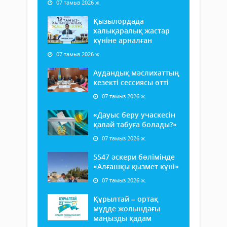
07 тамыз 2026 ж.
Қызылордада
халықаралық жастар
күніне арналған
07 тамыз 2026 ж.
Аудандық мәслихаттың
кезекті сессиясы өтті
07 тамыз 2026 ж.
«Дауыс беру учаскесін
қалай табуға болады?»
07 тамыз 2026 ж.
5547 әскери бөлімінде
«Алғашқы қызмет күні»
07 тамыз 2026 ж.
Құрылтай – ортақ
мүдде жолындағы
маңызды қадам