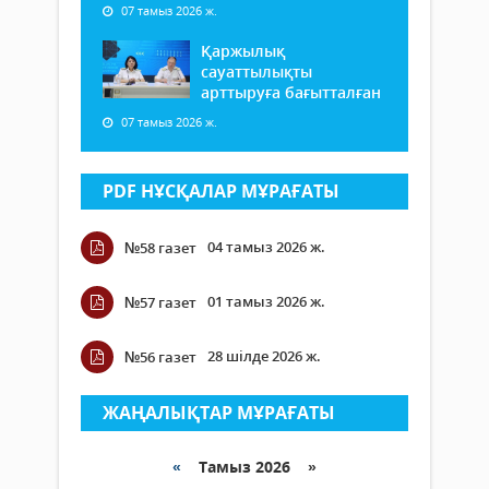
07 тамыз 2026 ж.
Қаржылық
сауаттылықты
арттыруға бағытталған
07 тамыз 2026 ж.
PDF НҰСҚАЛАР МҰРАҒАТЫ
04 тамыз 2026 ж.
№58 газет
01 тамыз 2026 ж.
№57 газет
28 шілде 2026 ж.
№56 газет
ЖАҢАЛЫҚТАР МҰРАҒАТЫ
«
Тамыз 2026 »