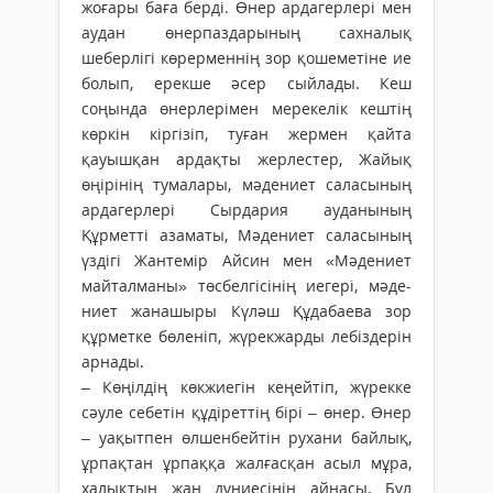
жоғары баға берді. Өнер ардагерлері мен
аудан өнерпаздарының сахналық
шеберлігі көрерменнің зор қошеметіне ие
болып, ерекше әсер сыйлады. Кеш
соңында өнерлерімен мерекелік кештің
көркін кіргізіп, туған жермен қайта
қауышқан ардақты жерлестер, Жайық
өңірінің тумалары, мәдениет саласының
арда­герлері Сырдария ауданының
Құрметті азаматы, Мәдениет саласының
үздігі Жантемір Айсин мен «Мәдениет
майталманы» төсбелгісінің иегері, мәде­
ниет жанашыры Күләш Құдабаева зор
құрметке бөленіп, жүрекжарды лебіздерін
арнады.
– Көңілдің көкжиегін кеңейтіп, жүрек­ке
сәуле себетін құдіреттің бірі – өнер. Өнер
– уақытпен өлшенбейтін рухани байлық,
ұрпақтан ұрпаққа жалғасқан асыл мұра,
халықтың жан дүниесінің айнасы. Бұл