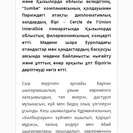
және Қызылорда облысы әкімдігінің,
"Sumbe" компаниясының қолдауымен
Париждегі атақты дипломатиялық
залдардың бірі – Cercle de l'Union
Interalliée ғимаратында Қызылорда
облыстық филармониясының концерті
өтті. Мәдени шара Еуропадағы
отандастар мен қандастардың басқосуы
аясында мәдени байланысты нығайту
және ұлттық өнер арқылы ұлт бірлігін
дәріптеуді негіз етті.
Сыр өңірінен арнайы барған
шығармашылық ұжым көременге
халқымыздың төл өнерін, дәстүрлі
музыкасын, күй мен бидің озық үлгілерін
ұсынды. Кеш шымылдығы Құрманғазының
«Балбырауын» күйімен ашылып, Қорқыт
мұрасы, халық әндері мен Абай
шығармалары орындалып, көрерменнің