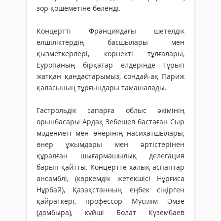
зор қошеметіне бөленді.
Концертті Франциядағы шетелдік
елшіліктердің басшылары мен
қызметкерлері, көрнекті тұлғалары,
Еуропаның бірқатар елдерінде тұрып
жатқан қандастарымыз, сондай-ақ Париж
қаласының тұрғындары тамашалады.
Гастрольдік сапарға облыс әкімінің
орынбасары Ардақ Зебешев бастаған Сыр
мәдениеті мен өнерінің насихатшылары,
өнер ұжымдары мен әртістерінен
құралған шығармашылық делегация
барып қайтты. Концертте халық аспаптар
ансамблі, (көркемдік жетекшісі Нұрғиса
Нұрбай), Қазақстанның еңбек сіңірген
қайраткері, профессор Мүсілім Әмзе
(домбыра), күйші Болат Күзембаев