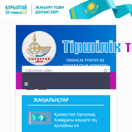
TIRSHILIK-TYNYSY.KZ
АҚПАРАТТЫҚ АГЕНТТІГІ
ЖАҢАЛЫҚТАР
Қазақстан Орталық
Азиядағы көшуге ең
қолайлы ел