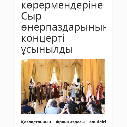
көрермендеріне
Сыр
өнерпаздарының
концерті
ұсынылды
Қазақстанның Франциядағы елшілігі