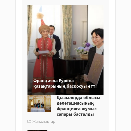
Францияда Еуропа
қазақтарының басқосуы өтті
Қызылорда облысы
делегациясының
Францияға жұмыс
сапары басталды
Жаңалықтар