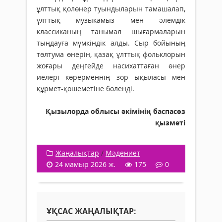
ұлттық қолөнер туындыларын тамашалап,
ұлттық музыкамыз мен әлемдік
классиканың танымал шығармаларын
тыңдауға мүмкіндік алды. Сыр бойының
төлтума өнерін, қазақ ұлттық фольклорын
жоғары деңгейде насихаттаған өнер
иелері көрерменнің зор ықыласы мен
құрмет-қошеметіне бөленді.
Қызылорда облысы әкімінің баспасөз
қызметі
Жаңалықтар
/
Мәдениет
24 мамыр 2026 ж.
175
0
ҰҚСАС ЖАҢАЛЫҚТАР: