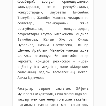
(домбыра), дәстүрлі орындаушылар,
халықаралық және республикалық
конкурстардың лауреаты Бисенбек
Төлеубаев, Жәнібек Жақсан, филармония
солистері, халықаралық және
республикалық конкурстардың
лауреаттары Гаухар Бисекенова, Индира
Баимбетова, Жалын Жүсіпов, Олжас
Нұралиев, Назым Тілеулесова, Әлішер
Шөжен, Арайлым Маханбетжанова және
«Ai-Aru» заманауи би ансамблі өнер
көрсетті. Концерт режиссері – «Ерен
еңбегі үшін» медалінің және «Мәдениет
саласының үздігі» төсбелгесінің иегері
Азиза Іздіқұлова.
Ғасырлар сырын сақтаған, Эйфель
мұнарасы асқақтаған, Сена жағасында сан
тағдыр мен сан өнер тоғысқан ғажайып
шаһардың тұрғындары мен қонақтары