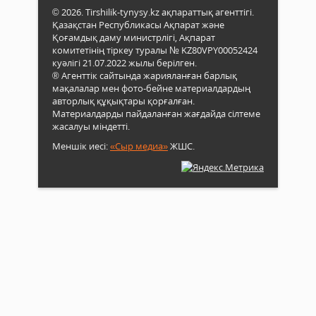
© 2026. Tirshilik-tynysy.kz ақпараттық агенттігі.
Қазақстан Республикасы Ақпарат және
Қоғамдық даму министрлігі, Ақпарат
комитетінің тіркеу туралы № KZ80VPY00052424
куәлігі 21.07.2022 жылы берілген.
® Агенттік сайтында жарияланған барлық
мақалалар мен фото-бейне материалдардың
авторлық құқықтары қорғалған.
Материалдарды пайдаланған жағдайда сілтеме
жасалуы міндетті.
Меншік иесі:
«Сыр медиа»
ЖШС.