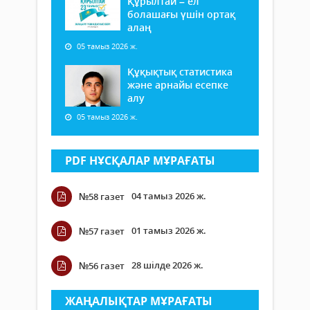
Құрылтай – ел
болашағы үшін ортақ
алаң
05 тамыз 2026 ж.
Құқықтық статистика
және арнайы есепке
алу
05 тамыз 2026 ж.
PDF НҰСҚАЛАР МҰРАҒАТЫ
04 тамыз 2026 ж.
№58 газет
01 тамыз 2026 ж.
№57 газет
28 шілде 2026 ж.
№56 газет
ЖАҢАЛЫҚТАР МҰРАҒАТЫ