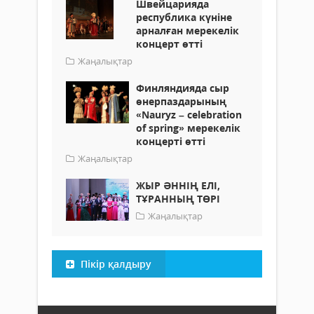
Швейцарияда
республика күніне
арналған мерекелік
концерт өтті
Жаңалықтар
Финляндияда сыр
өнерпаздарының
«Nauryz – celebration
of spring» мерекелік
концерті өтті
Жаңалықтар
ЖЫР ӘННІҢ ЕЛІ,
ТҰРАННЫҢ ТӨРІ
Жаңалықтар
Пікір қалдыру