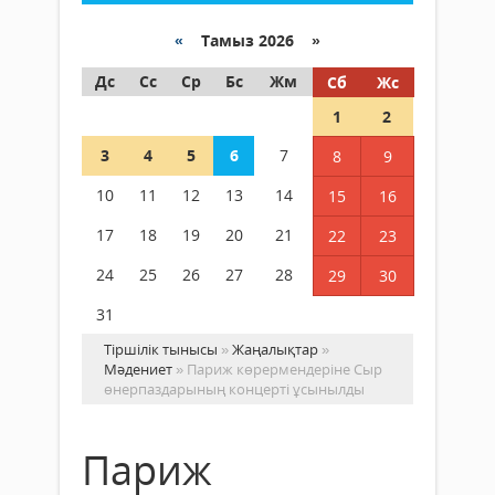
«
Тамыз 2026 »
Дс
Сс
Ср
Бс
Жм
Сб
Жс
1
2
3
4
5
6
7
8
9
10
11
12
13
14
15
16
17
18
19
20
21
22
23
24
25
26
27
28
29
30
31
Тіршілік тынысы
»
Жаңалықтар
»
Мәдениет
» Париж көрермендеріне Сыр
өнерпаздарының концерті ұсынылды
Париж