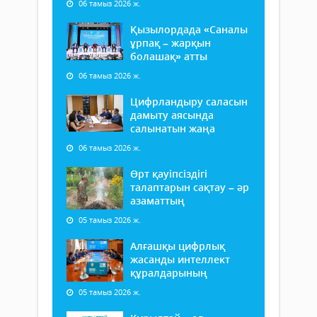
06 тамыз 2026 ж.
Қызылордада «Саналы
ұрпақ – жарқын
болашақ» атты
06 тамыз 2026 ж.
Цифрландыру саласын
дамыту аясында
салынатын жаңа
06 тамыз 2026 ж.
Өрт қауіпсіздігі
талаптарын сақтау – әр
азаматтың
05 тамыз 2026 ж.
Алғашқы цифрлық
жасанды интеллект
құралдарының
05 тамыз 2026 ж.