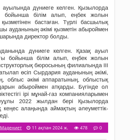
 ауылында дүниеге келген. Қызылорда
 бойынша білім алып, еңбек жолын
 қызметінен бастаған. Түрлі басшылық
шы ауданының әкімі қызметін абыроймен
ңшарында директор болды.
данында дүниеге келген. Қазақ ауыл
ғы бойынша білім алып, еңбек жолын
нструкторлық бюросының филиалында ІІІ
Сатылап өсіп Сырдария ауданының әкімі,
, облыс әкімі аппаратының, облыстық
рын абыроймен атқарды. Бүгінде ол
ктестігі ірі мұнай-газ компанияларымен
ілеуұлы 2022 жылдан бері Қызылорда
қ кеңес алаңында аймақтың әлеуметтік-
еді.
Мәдениет
11 ақпан 2024 ж.
478
0