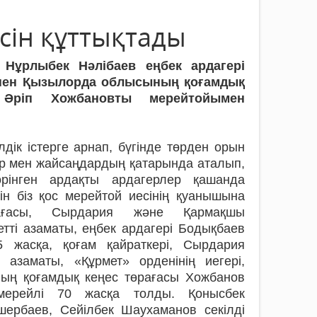
есін құттықтады
 Нұрлыбек Нәлібаев еңбек ардагері
пен Қызылорда облысының қоғамдық
 Әріп Хожбановты мерейтойымен
ік істерге арнап, бүгінде төрден орын
ар мен жайсаңдардың қатарында аталып,
өрінген ардақты ардагерлер қашанда
ін біз қос мерейтой иесінің қуанышына
ғасы, Сырдария және Қармақшы
тті азаматы, еңбек ардагері Бодықбаев
 жасқа, қоғам қайраткері, Сырдария
 азаматы, «Құрмет» орденінің иегері,
ың қоғамдық кеңес төрағасы Хожбанов
мерейлі 70 жасқа толды. Қонысбек
шербаев, Сейілбек Шаухаманов секілді