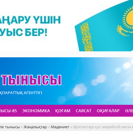
АҚПАРАТТЫҚ АГЕНТТІГІ
НЫСЫ-85
ЭКОНОМИКА
ҚОҒАМ
САЯСАТ
ОҚИҒАЛАР
ӘЛ
лік тынысы
»
Жаңалықтар
»
Мәдениет
» Әріптестері қос мерейтой иесін