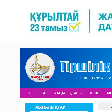
TIRSHILIK-TYNYSY.KZ 
НЕГІЗГІ БЕТ
ЖАҢАЛЫҚТАР
ТІРШІЛІК ТЫ
ЖАҢАЛЫҚТАР
Тірші