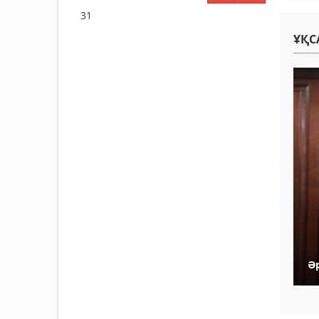
31
ҰҚС
Ә