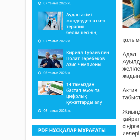
07 тамыз 2026 ж.
Аудан әкімі
жөндеуден өткен
терапия
бөлімшесінің
қолыме
07 тамыз 2026 ж.
Кирилл Тубаев пен
Адал 
Полат Төребеков
Ауылд
Азия чемпионы
желіл
06 тамыз 2026 ж.
жадына
14 тамыздан
бастап еGov-та
Актив
цифрлық
табыс
құжаттарды алу
06 тамыз 2026 ж.
Жиынд
қайра
сіңір
PDF НҰСҚАЛАР МҰРАҒАТЫ
иелері