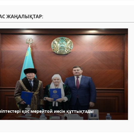
АС ЖАҢАЛЫҚТАР:
ріптестері қос мерейтой иесін құттықтады