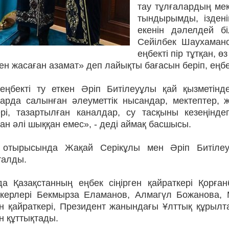
тау тұлғалардың мек
тындырымды, іздені
екенін дәлелдей бі
Сейілбек Шаухамано
еңбекті пір тұтқан, 
н жасаған азамат» деп лайықты бағасын беріп, еңб
еңбекті ту еткен Әріп Битілеуұлы қай қызметінд
арда салынған әлеуметтік нысандар, мектептер, 
ері, тазартылған каналдар, су тасқыны кезеңінд
н әлі шыққан емес», - деді аймақ басшысы.
 отырысында Жақай Серікұлы мен Әріп Битілеу
талды.
а Қазақстанның еңбек сіңірген қайраткері Қорға
ткерлері Бекмырза Еламанов, Алмагүл Божанова, 
ген қайраткері, Президент жанындағы Ұлттық құры
н құттықтады.