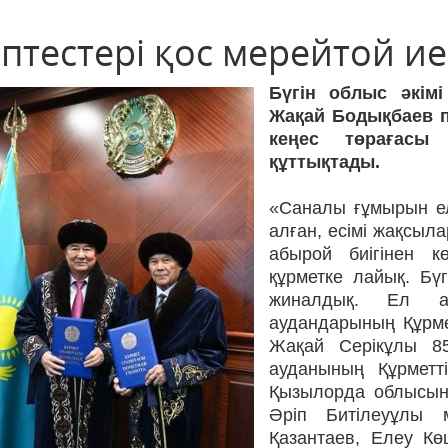
іптестері қос мерейтой и
Бүгін облыс әкімі
Жақай Бодықбаев 
кеңес төрағасы
құттықтады.
«Саналы ғұмырын елд
алған, есімі жақсыл
абырой биігінен к
құрметке лайық. Бүг
жиналдық. Ел а
аудандарының Құрме
Жақай Серікұлы 85
ауданының Құрметті
Қызылорда облысын
Әріп Битілеуұлы 
Қазантаев, Елеу Кө