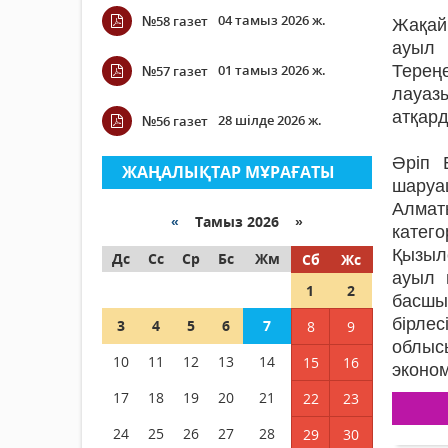
04 тамыз 2026 ж.
№58 газет
Жақай
ауыл 
01 тамыз 2026 ж.
Терең
№57 газет
лауаз
атқард
28 шілде 2026 ж.
№56 газет
Әріп 
ЖАҢАЛЫҚТАР МҰРАҒАТЫ
шаруа
Алмат
«
Тамыз 2026 »
катег
Қызыл
Дс
Сс
Ср
Бс
Жм
Сб
Жс
ауыл 
1
2
басшыл
бірле
3
4
5
6
7
8
9
облыс
10
11
12
13
14
15
16
эконом
17
18
19
20
21
22
23
24
25
26
27
28
29
30