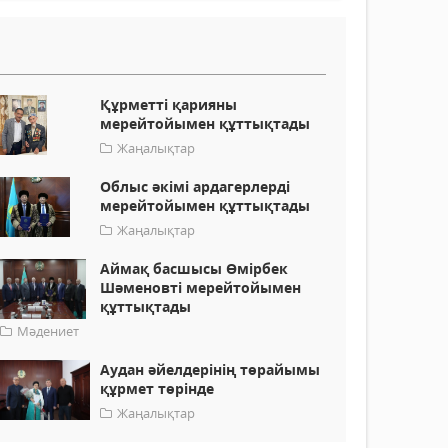
Құрметті қарияны
мерейтойымен құттықтады
Жаңалықтар
Облыс әкімі ардагерлерді
мерейтойымен құттықтады
Жаңалықтар
Аймақ басшысы Өмірбек
Шәменовті мерейтойымен
құттықтады
Мәдениет
Аудан әйелдерінің төрайымы
құрмет төрінде
Жаңалықтар