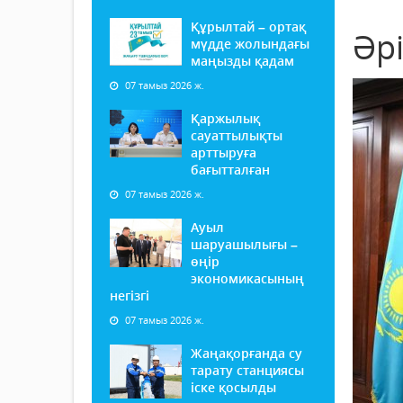
Құрылтай – ортақ
Әр
мүдде жолындағы
маңызды қадам
07 тамыз 2026 ж.
Қаржылық
сауаттылықты
арттыруға
бағытталған
07 тамыз 2026 ж.
Ауыл
шаруашылығы –
өңір
экономикасының
негізгі
07 тамыз 2026 ж.
Жаңақорғанда су
тарату станциясы
іске қосылды