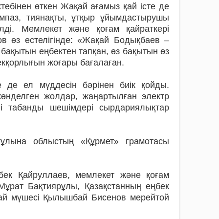
тебінен өткен Жақай ағамыз қай істе де
мпаз, тиянақты, ұтқыр ұйымдастырушы
лді. Мемлекет және қоғам қайраткері
в өз естелігінде: «Жақай Бодықбаев –
өз бақытын еңбектен тапқан, өз бақытын өз
екқорлығын жоғары бағалаған.
е де ел мүддесін бәрінен биік қойды.
жөнделген жолдар, жаңартылған электр
егі табанды шешімдері сырдариялықтар
ұлына облыстың «Құрмет» грамотасы
нбек Қайруллаев, мемлекет және қоғам
Мұрат Бақтиярұлы, Қазақстанның еңбек
лтай мүшесі Қылышбай Бисенов мерейтой