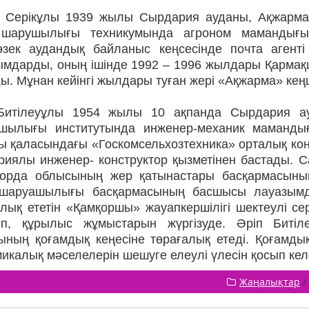
 Серікұлы 1939 жылы Сырдария ауданы, Ақжарма
шарушылығы техникумында агроном мамандығы
өзек аудандық байланыс кеңсесінде почта агенті
ымдарды, оның ішінде 1992 – 1996 жылдары Қармақ
ы. Мұнан кейінгі жылдары туған жері «Ақжарма» ке
Битілеуұлы 1954 жылы 10 ақпанда Сырдария ау
шылығы институтында инженер-механик маманды
ы қаласындағы «Госкомсельхозтехника» орталық ко
ориялы инженер- конструктор қызметінен бастады. 
орда облысының жер қатынастары басқармасының
шаруашылығы басқармасының басшысы лауазымда
ық ететін «Қамқоршы» жауапкершілігі шектеулі сері
сіп, құрылыс жұмыстарын жүргізуде. Әріп Бит
ының қоғамдық кеңесіне төрағалық етеді. Қоғамды
икалық мәселелерін шешуге елеулі үлесін қосып кел
Жаңалықтар
/