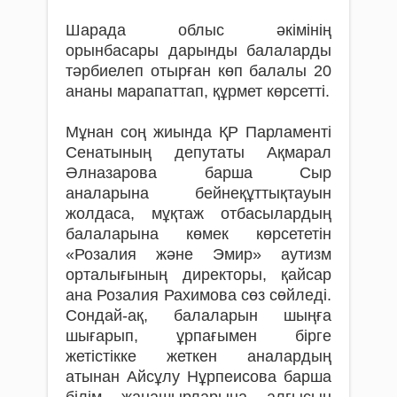
Шарада облыс әкімінің
орынбасары дарынды балаларды
тәрбиелеп отырған көп балалы 20
ананы марапаттап, құрмет көрсетті.
Мұнан соң жиында ҚР Парламенті
Сенатының депутаты Ақмарал
Әлназарова барша Сыр
аналарына бейнеқұттықтауын
жолдаса, мұқтаж отбасылардың
балаларына көмек көрсететін
«Розалия және Эмир» аутизм
орталығының директоры, қайсар
ана Розалия Рахимова сөз сөйледі.
Сондай-ақ, балаларын шыңға
шығарып, ұрпағымен бірге
жетістікке жеткен аналардың
атынан Айсұлу Нұрпеисова барша
білім жанашырларына алғысын