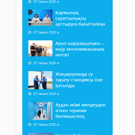
07 тамыз 2026 ж.
Қаржылық
сауаттылықты
арттыруға бағытталған
07 тамыз 2026 ж.
Ауыл шаруашылығы –
өңір экономикасының
негізгі
07 тамыз 2026 ж.
Жаңақорғанда су
тарату станциясы іске
қосылды
07 тамыз 2026 ж.
Аудан әкімі жөндеуден
өткен терапия
бөлімшесінің
07 тамыз 2026 ж.