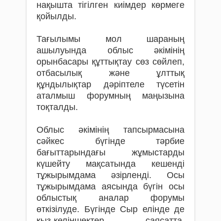
нақышта тігілген киімдер көрмеге
қойылды.
Тағылымы мол шараның
ашылуында облыс әкімінің
орынбасары құттықтау сөз сөйлеп,
отбасылық және ұлттық
құндылықтар дәріптеле түсетін
аталмыш форумның маңызына
тоқталды.
Облыс әкімінің тапсырмасына
сәйкес бүгінде тәрбие
бағыттарындағы жұмыстарды
күшейту мақсатында кешенді
тұжырымдама әзірленді. Осы
тұжырымдама аясында бүгін осы
облыстық аналар форумы
өткізілуде. Бүгінде Сыр елінде де
қыз-келіншектер саясатта,