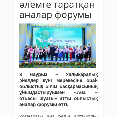
әлемге таратқан
аналар форумы
8 наурыз – халықаралық
әйелдер күні мерекесіне орай
облыстық білім басқармасының
ұйымдастыруымен «
Ана –
отбасы
шуағы» атты облыстық
аналар форумы өтті.
Қоғамдағы ана рөлін арттыруды