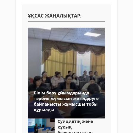
ҰҚСАС ЖАҢАЛЫҚТАР:
Білім беру ұйымдарында
тәрбие жұмысын жетілдіруге
байланысты жұмысшы тобы
құрылды
Суицидтің және
құқық
бұзушылықтың