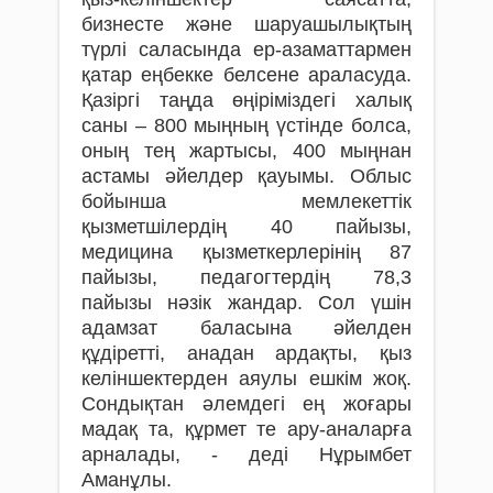
бизнесте және шаруашылықтың
түрлі саласында ер-азаматтармен
қатар еңбекке белсене араласуда.
Қазіргі таңда өңіріміздегі халық
саны – 800 мыңның үстінде болса,
оның тең жартысы, 400 мыңнан
астамы әйелдер қауымы. Облыс
бойынша мемлекеттік
қызметшілердің 40 пайызы,
медицина қызметкерлерінің 87
пайызы, педагогтердің 78,3
пайызы нәзік жандар. Сол үшін
адамзат баласына әйелден
құдіретті, анадан ардақты, қыз
келіншектерден аяулы ешкім жоқ.
Сондықтан әлемдегі ең жоғары
мадақ та, құрмет те ару-аналарға
арналады, - деді Нұрымбет
Аманұлы.