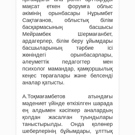
мақсат еткен форумға облыс
әкімінің орынбасары Нұрымбет
Сақтағанов, облыстық білім
басқармасының басшысы
Мейрамбек Шермағанбет,
ардагерлер, білім беру ұйымдары
басшыларының тәрбие ісі
жөніндегі орынбасарлары,
әлеуметтік педагогтер мен
психолог мамандар, қамқоршылық
кеңес төрағалары және белсенді
аналар қатысты.
А.Тоқмағамбетов атындағы
мәдениет үйінде өткізілген шарада
ең алдымен кәсіпкер аналардың
қолдан жасалған туындылары
таныстырылды. Онда қолөнер
шеберлерінің бұйымдары, ұлттық