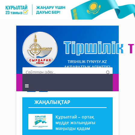
TIRSHILIK-TYNYSY.KZ
АҚПАРАТТЫҚ АГЕНТТІГІ
ЖАҢАЛЫҚТАР
Құрылтай – ортақ
мүдде жолындағы
маңызды қадам