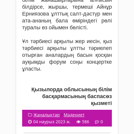
білдірсе, жыршы, термеші Айнұр
Ерниязова ұлттық салт-дәстүр мен
ата-ананың бала өміріндегі рөлі
туралы өз ойымен бөлісті.
Ұл тәрбиесі арқылы жер иесін, қыз
тәрбиесі арқылы ұлтты тәриелеп
отырған аналардың басын қосқан
ауқымды форум соңы концертке
ұласты.
Қызылорда облысының білім
басқармасының баспасөз
қызметі
Жаңалықтар
/
Мәдениет
04 наурыз 2023 ж.
586
0