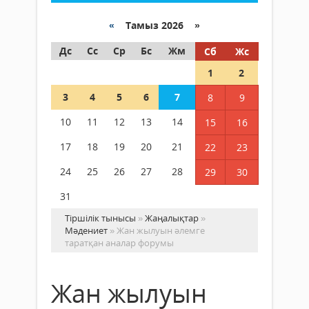
«
Тамыз 2026 »
Дс
Сс
Ср
Бс
Жм
Сб
Жс
1
2
3
4
5
6
7
8
9
10
11
12
13
14
15
16
17
18
19
20
21
22
23
24
25
26
27
28
29
30
31
Тіршілік тынысы
»
Жаңалықтар
»
Мәдениет
» Жан жылуын әлемге
таратқан аналар форумы
Жан жылуын