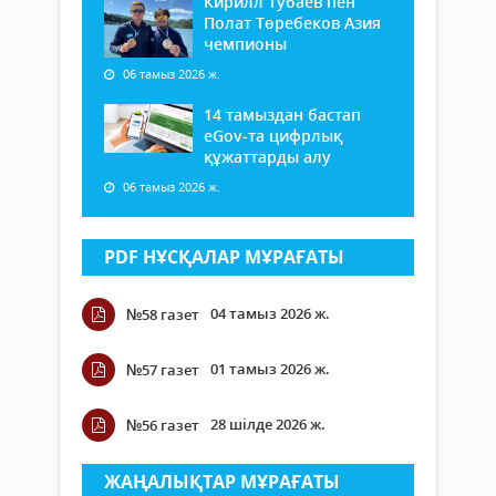
Кирилл Тубаев пен
Полат Төребеков Азия
чемпионы
06 тамыз 2026 ж.
14 тамыздан бастап
еGov-та цифрлық
құжаттарды алу
06 тамыз 2026 ж.
PDF НҰСҚАЛАР МҰРАҒАТЫ
04 тамыз 2026 ж.
№58 газет
01 тамыз 2026 ж.
№57 газет
28 шілде 2026 ж.
№56 газет
ЖАҢАЛЫҚТАР МҰРАҒАТЫ