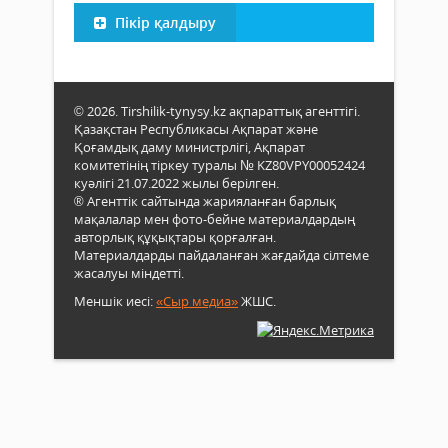
Пікір қалдыру
© 2026. Tirshilik-tynysy.kz ақпараттық агенттігі.
Қазақстан Республикасы Ақпарат және
Қоғамдық даму министрлігі, Ақпарат
комитетінің тіркеу туралы № KZ80VPY00052424
куәлігі 21.07.2022 жылы берілген.
® Агенттік сайтында жарияланған барлық
мақалалар мен фото-бейне материалдардың
авторлық құқықтары қорғалған.
Материалдарды пайдаланған жағдайда сілтеме
жасалуы міндетті.
Меншік иесі:
«Сыр медиа»
ЖШС.