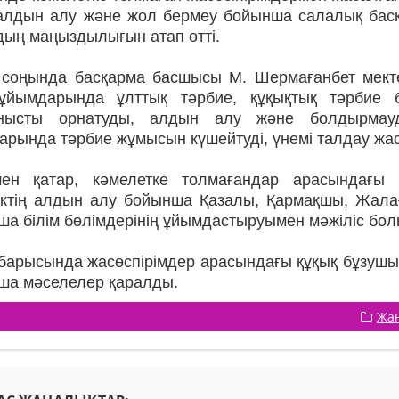
алдын алу және жол бермеу бойынша салалық басқа
дың маңыздылығын атап өтті.
соңында басқарма басшысы М. Шермағанбет мекте
ұйымдарында ұлттық тәрбие, құқықтық тәрбие б
нысты орнатуды, алдын алу және болдырмауд
арында тәрбие жұмысын күшейтуді, үнемі талдау жа
ен қатар, кәмелетке толмағандар арасындағы қ
ліктің алдын алу бойынша Қазалы, Қармақшы, Жал
а білім бөлімдерінің ұйымдастыруымен мәжіліс болы
барысында жасөспірімдер арасындағы құқық бұзуш
ша мәселелер қаралды.
Жа