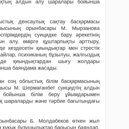
ылықтың алдын алу шаралары бойынша
ыстық денсаулық сақтау басқармасы
шысының орынбасары М. Мырзанова
спірімдердің суицидке бару әрекетінің
ын алу, өмірге құштарлықты арттыру,
де кездесетін қиындықтар мен стрестік
айлар, психиканың бұзылуы, жалғыздық
інде қиындықтардан шығу жолдары
ынша баяндама жасады.
ан соң облыстық білім басқармасының
шысы М. Шермағанбет суицидтің алдын
 бойынша білім беру ұйымдарымен
ық шараларды және тәрбие бағытындағы
орынбасары Б. Молдабеков өткен жыл
ан құқық бұзушылықтар барысын баяндап,