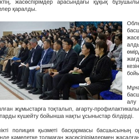
ліктің, жасөспірімдер арасындағы құқық бұзуш
елер қаралды.
Обл
бас
жасө
алд
өмір
жағд
кез
бой
Мұн
бас
алу
ылған жұмыстарға тоқталып, ағарту-профилактикал
тарды күшейту бойынша нақты ұсыныстар білдірді.
лікті полиция қызметі басқармасы басшысының 
інде кәмелетке толмаған жасөсіпірімдермен жасалғ