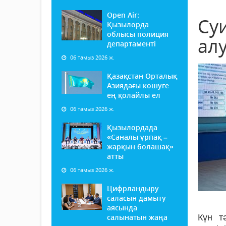
Open Air:
Су
Қызылорда
облысы полиция
алу
департаменті
06 тамыз 2026 ж.
Қазақстан Орталық
Азиядағы көшуге
ең қолайлы ел
06 тамыз 2026 ж.
Қызылордада
«Саналы ұрпақ –
жарқын болашақ»
атты
06 тамыз 2026 ж.
Цифрландыру
саласын дамыту
аясында
салынатын жаңа
Күн т