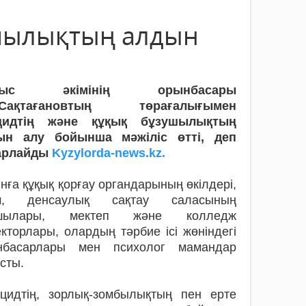
ушылықтың алдын
лыс әкімінің орынбасары
.Сақтағановтың төрағалығымен
цидтің және құқық бұзушылықтың
ын алу бойынша мәжіліс өтті, деп
арлайды
Kyzylorda-news.kz.
ға құқық қорғау органдарының өкілдері,
ім, денсаулық сақтау саласының
шылары, мектеп және колледж
кторлары, олардың тәрбие ісі жөніндегі
нбасарлары мен психолог мамандар
сты.
ицидтің, зорлық-зомбылықтың пен ерте