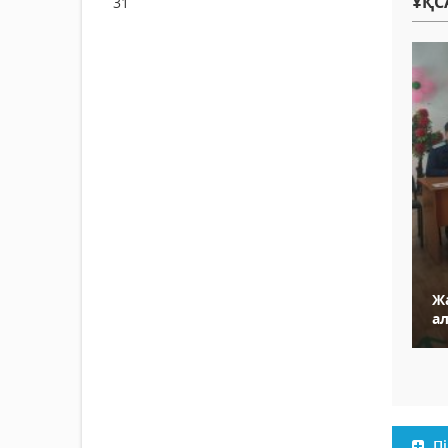
ҰҚС
31
Ж
а
Пі