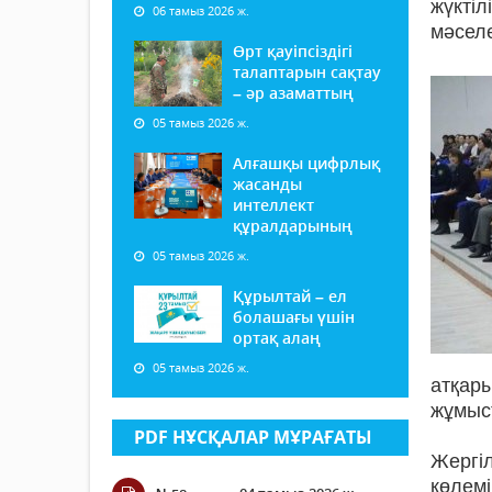
жүкті
06 тамыз 2026 ж.
мәсел
Өрт қауіпсіздігі
талаптарын сақтау
– әр азаматтың
05 тамыз 2026 ж.
Алғашқы цифрлық
жасанды
интеллект
құралдарының
05 тамыз 2026 ж.
Құрылтай – ел
болашағы үшін
ортақ алаң
05 тамыз 2026 ж.
атқар
жұмыс
PDF НҰСҚАЛАР МҰРАҒАТЫ
Жергі
көлем