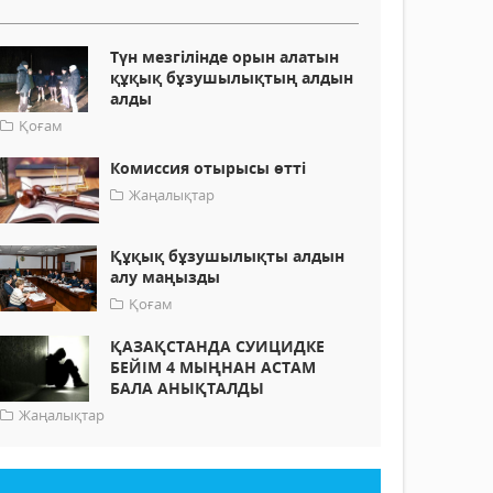
Түн мезгілінде орын алатын
құқық бұзушылықтың алдын
алды
Қоғам
Комиссия отырысы өтті
Жаңалықтар
Құқық бұзушылықты алдын
алу маңызды
Қоғам
ҚАЗАҚСТАНДА СУИЦИДКЕ
БЕЙІМ 4 МЫҢНАН АСТАМ
БАЛА АНЫҚТАЛДЫ
Жаңалықтар