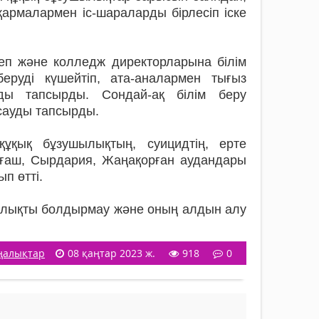
рмалармен іс-шараларды бірлесіп іске
п және колледж директорларына білім
еруді күшейтіп, ата-аналармен тығыз
ы тапсырды. Сондай-ақ білім беру
сауды тапсырды.
ұқық бұзушылықтың, суицидтің, ерте
ағаш, Сырдария, Жаңақорған аудандары
п өтті.
ылықты болдырмау және оның алдын алу
ңалықтар
08 қаңтар 2023 ж.
918
0