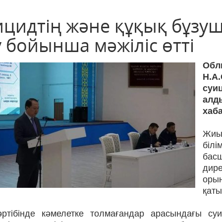
ицидтің және құқық бұз
 бойынша мәжіліс өтті
Об
Н.А
суи
алд
хаб
Жиын
біл
бас
дире
оры
қаты
әртібінде кәмелетке толмағандар арасындағы су