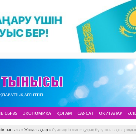
АҚПАРАТТЫҚ АГЕНТТІГІ
НЫСЫ-85
ЭКОНОМИКА
ҚОҒАМ
САЯСАТ
ОҚИҒАЛАР
ӘЛ
лік тынысы
»
Жаңалықтар
» Суицидтің және құқық бұзушылықтың алдын