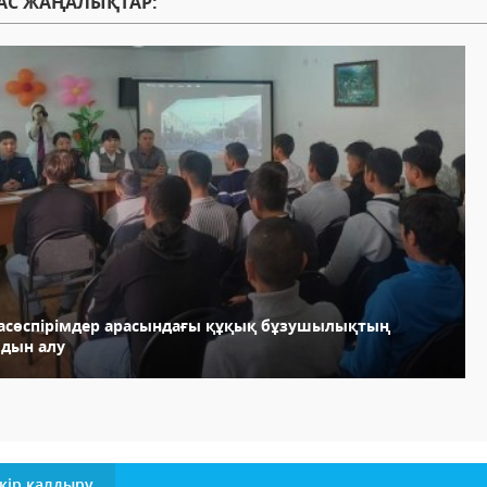
АС ЖАҢАЛЫҚТАР:
асөспірімдер арасындағы құқық бұзушылықтың
лдын алу
кір қалдыру