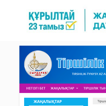
TIRSHILIK-TYNYSY.KZ 
НЕГІЗГІ БЕТ
ЖАҢАЛЫҚТАР
ТІРШІЛІК ТЫ
ЖАҢАЛЫҚТАР
Тірші