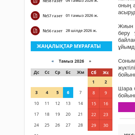
04 тамыз 2026 ж.
№58 газет
оның 
асыру
01 тамыз 2026 ж.
№57 газет
Жиын 
28 шілде 2026 ж.
№56 газет
беру 
байла
ЖАҢАЛЫҚТАР МҰРАҒАТЫ
ұйымд
Соным
«
Тамыз 2026 »
жүкті
Дс
Сс
Ср
Бс
Жм
Сб
Жс
бойынш
1
2
Шара 
3
4
5
6
7
8
9
бойын
10
11
12
13
14
15
16
17
18
19
20
21
22
23
24
25
26
27
28
29
30