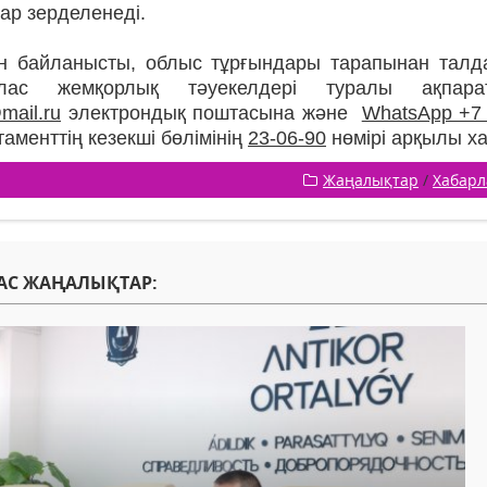
ар зерделенеді.
н байланысты, облыс тұрғындары тарапынан тал
йлас жемқорлық тәуекелдері туралы ақп
ail.ru
электрондық поштасына және
WhatsApp +7 
аменттің кезекші бөлімінің
23-06-90
нөмірі арқылы ха
Жаңалықтар
/
Хабар
АС ЖАҢАЛЫҚТАР: