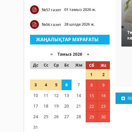
01 тамыз 2026 ж.
№57 газет
28 шілде 2026 ж.
№56 газет
Т
к
ЖАҢАЛЫҚТАР МҰРАҒАТЫ
«
Тамыз 2026 »
Дс
Сс
Ср
Бс
Жм
Сб
Жс
1
2
3
4
5
6
7
8
9
10
11
12
13
14
15
16
Пі
17
18
19
20
21
22
23
24
25
26
27
28
29
30
31