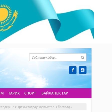
ЕМ
ТАРИХ
СПОРТ
БАЙЛАНЫСТАР
елдеріне сыртқы талдау жұмыстары басталды