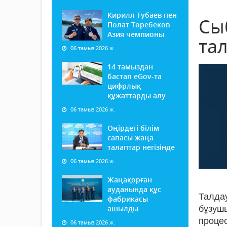
Кирилл Тубаев пен
Сы
Полат Төребеков
Азия чемпионы
та
06 тамыз 2026 ж.
14 тамыздан
бастап еGov-та
цифрлық
құжаттарды алу
06 тамыз 2026 ж.
Өңірдегі білім
сапасы жаңа
талаптар негізінде
06 тамыз 2026 ж.
Жаңақорған
ауданында құс
Талд
фабрикасы
ашылды
бұзуш
проце
06 тамыз 2026 ж.