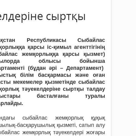
елдеріне сыртқы
ақстан Республикасы Сыбайлас
қорлыққа қарсы іс-қимыл агенттігінің
байлас жемқорлыққа қарсы қызмет)
зылорда облысы бойынша
артаменті (бұдан әрі – Департамент)
ыстық білім басқармасы және оған
асты мекемелер қызметінде сыбайлас
қорлық тәуекелдеріне сыртқы талдау
мыстары басталғаны туралы
арлайды.
ындағы сыбайлас жемқорлық құқық
ылық-басқарушылық қызметі, сатып алу
сыбайлас жемқорлық тәуекелдері жоғары