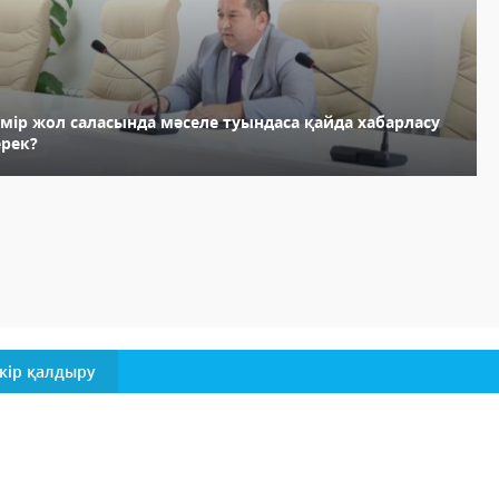
емір жол саласында мәселе туындаса қайда хабарласу
ерек?
кір қалдыру