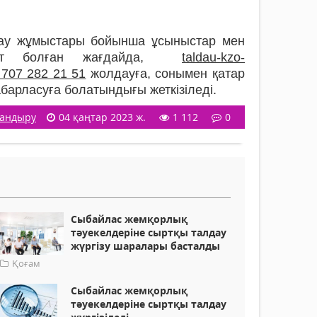
дау жұмыстары бойынша ұсыныстар мен
арат болған жағдайда,
taldau-kzo-
707 282 21 51
жолдауға, сонымен қатар
барласуға болатындығы жеткізіледі.
ландыру
04 қаңтар 2023 ж.
1 112
0
Сыбайлас жемқорлық
тәуекелдеріне сыртқы талдау
жүргізу шаралары басталды
Қоғам
Сыбайлас жемқорлық
тәуекелдеріне сыртқы талдау