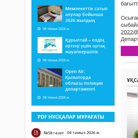
бағытт
Мемлекеттік сатып
алулар бойынша
Осыға
2026 жылдың
сыба
06 тамыз 2026 ж.
2022@m
Департ
Құрылтай – елдің
ертеңі үшін ортақ
жауапкершілік
06 тамыз 2026 ж.
Open Air:
Қызылорда
ҰҚС
облысы полиция
департаменті
06 тамыз 2026 ж.
PDF НҰСҚАЛАР МҰРАҒАТЫ
04 тамыз 2026 ж.
№58 газет