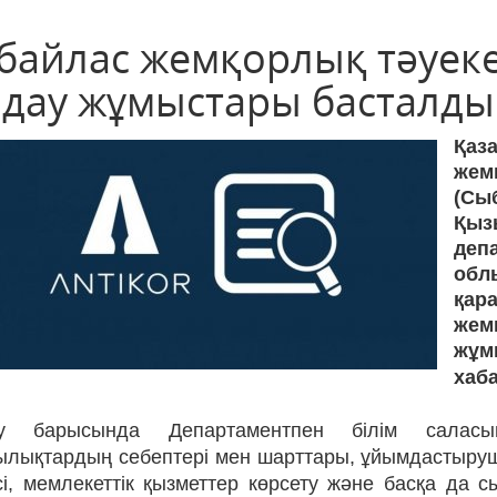
байлас жемқорлық тәуек
лдау жұмыстары басталды
Қаз
жем
(Сы
Қы
деп
обл
қар
жем
жұ
хаб
ау барысында Департаментпен білім салас
ылықтардың себептері мен шарттары, ұйымдастыруш
сі, мемлекеттік қызметтер көрсету және басқа да 