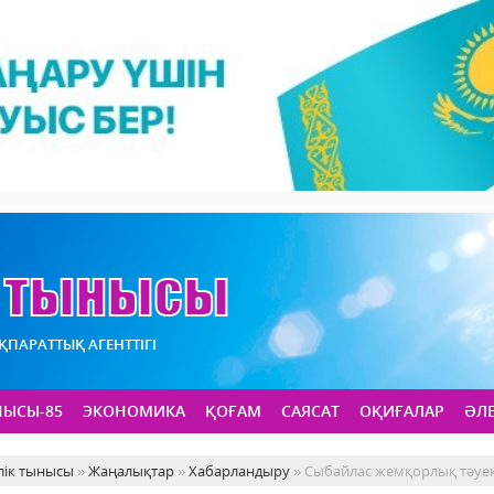
АҚПАРАТТЫҚ АГЕНТТІГІ
НЫСЫ-85
ЭКОНОМИКА
ҚОҒАМ
САЯСАТ
ОҚИҒАЛАР
ӘЛ
лік тынысы
»
Жаңалықтар
»
Хабарландыру
» Сыбайлас жемқорлық тәуек