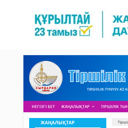
TIRSHILIK-TYNYSY.KZ 
НЕГІЗГІ БЕТ
ЖАҢАЛЫҚТАР
ТІРШІЛІК ТЫ
ЖАҢАЛЫҚТАР
Тірші