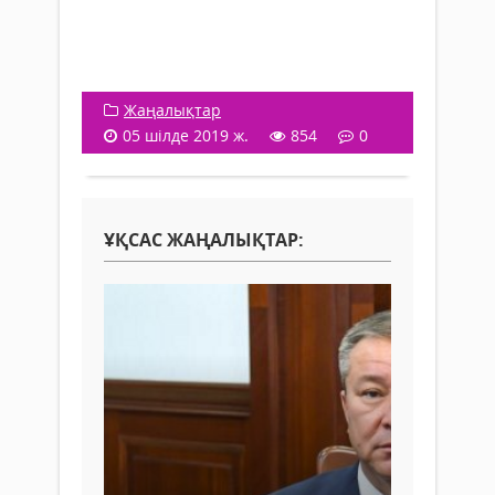
Жаңалықтар
05 шілде 2019 ж.
854
0
ҰҚСАС ЖАҢАЛЫҚТАР: