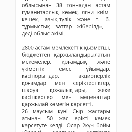
облысынан 38 тоннадан астам
гуманитарлық көмек, яғни киім-
кешек, азық-түлік және т. б.
тұрмыстық заттар жіберілд», -
деді облыс әкімі.
2800 астам мемлекеттік қызметші,
бюджеттен қаржыландырылатын
мекемелер, қоғамдық және
үкіметтік емес ұйымдар,
кәсіпорындар, акционерлік
қоғамдар мен серіктестіктер,
шаруа қожалықтары, жеке
кәсіпкерлер мен меценаттар
қаржылай көмегін көрсетті.
26 маусым күні Сыр жастары
атынан 50 жас ерікті көмек
көрсетуге келді. Олар 2күн бойы