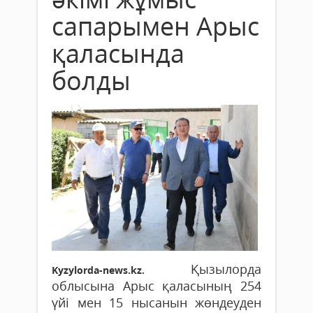
сапарымен Арыс
қаласында
болды
Қызылорда
Kyzylorda-news.kz.
облысына Арыс қаласының 254
үйі мен 15 нысанын жөндеуден