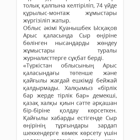
толық қалпына келтіріліп, 74 үйде
құрылыс-монтаж жұмыстары
жүргізіліп жатыр.
Облыс әкімі Қуанышбек Ысқақов
Арыс қаласында Сыр өңіріне
бөлінген нысандарды жөндеу
жұмыстары туралы
журналисттерге сұқбат берді.
«Түркістан облысының Арыс
қаласындағы төтенше және
қайғылы жағдай ешкімді бейжай
қалдырмады. Халқымыз «бірлік
бар жерде тірлік бар» демекші,
қазақ халқы қиын сәтте әрқашан
бір-біріне қолдау көрсеткен.
Қайғылы хабарды естігенде Сыр
өңірінің тұрғындары зардап
шеккендерге көмек көрсету үшін