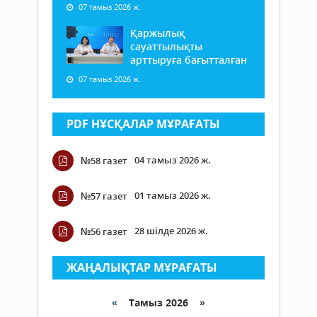
07 тамыз 2026 ж.
Қаржылық
сауаттылықты
арттыруға бағытталған
07 тамыз 2026 ж.
PDF НҰСҚАЛАР МҰРАҒАТЫ
04 тамыз 2026 ж.
№58 газет
01 тамыз 2026 ж.
№57 газет
28 шілде 2026 ж.
№56 газет
ЖАҢАЛЫҚТАР МҰРАҒАТЫ
«
Тамыз 2026 »