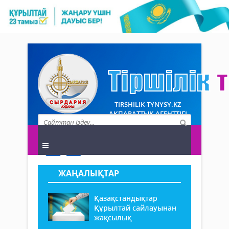
TIRSHILIK-TYNYSY.KZ
АҚПАРАТТЫҚ АГЕНТТІГІ
ЖАҢАЛЫҚТАР
Қазақстандықтар
Құрылтай сайлауынан
жақсылық