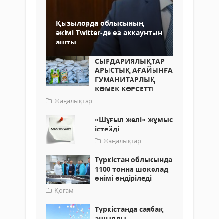
Қызылорда облысының
әкімі Twitter-де өз аккаунтын
ашты
СЫРДАРИЯЛЫҚТАР
АРЫСТЫҚ АҒАЙЫНҒА
ГУМАНИТАРЛЫҚ
КӨМЕК КӨРСЕТТІ
Жаңалықтар
«Шұғыл желі» жұмыс
істейді
Жаңалықтар
Түркістан облысында
1100 тонна шоколад
өнімі өндіріледі
Қоғам
Түркістанда саябақ
ашылды