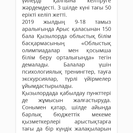
үйлерді қалпына келтіруге
жәрдемдесті. 3 шілде күні тағы 50
ерікті келіп жетті.
2019 жылдың 9-18 тамыз
аралығында Арыс қаласынан 150
бала Қызылорда облыстық білім
басқармасының «Облыстық
олимпиадалар мен қосымша
білім беру орталығында» тегін
демалады. Балалар үшін
психологиялық тренингтер, тауға
экскурсиялар, түрлі үйірмелер
ұйымдастырылады.
Қызылордада қабылдау пункттері
де жұмысын жалғастыруда.
Сонымен қатар, шілде айында
барлық бюджеттік мекеме
қызметкерлері арыстықтарға
тағы да бір күндік жалақыларын