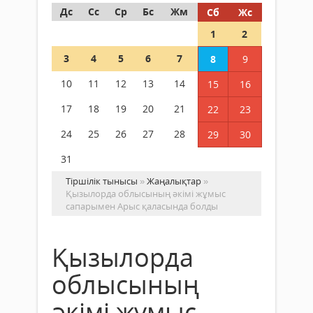
Дс
Сс
Ср
Бс
Жм
Сб
Жс
1
2
3
4
5
6
7
8
9
10
11
12
13
14
15
16
17
18
19
20
21
22
23
24
25
26
27
28
29
30
31
Тіршілік тынысы
»
Жаңалықтар
»
Қызылорда облысының әкімі жұмыс
сапарымен Арыс қаласында болды
Қызылорда
облысының
әкімі жұмыс