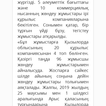
жүргізді. 5 әлеуметтік бағыттағы
және 10 коммерциялық
нысанның жөндеу жұмыстары ірі
құрылыс компанияларына
бекітілген. Сонымен қатар, бір
тұрғын үйді бұзу, тегістеу
жұмыстары атқарылды.
«Бұл жұмыстарға Қызылорда
облысының 20 құрылыс
компаниясынан 4 топ бөлінген.
Қазіргі таңда 96 жұмысшы
жөндеу жұмыстарымен
айналысуда. Жоспарға сәйкес
шілде айының соңына дейін
жөндеу жұмыстары толығымен
аяқталады. Жалпы, 2019 жылдың
25 маусымы мен 1 шілдесі
аралығында Арыс қаласының
тұрғындарына Қызылорда