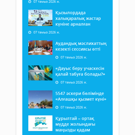
07 тамыз 2026 ж.
Қызылордада
халықаралық жастар
күніне арналған
07 тамыз 2026 ж.
Аудандық мәслихаттың
кезекті сессиясы өтті
07 тамыз 2026 ж.
«Дауыс беру учаскесін
қалай табуға болады?»
07 тамыз 2026 ж.
5547 әскери бөлімінде
«Алғашқы қызмет күні»
07 тамыз 2026 ж.
Құрылтай – ортақ
мүдде жолындағы
маңызды қадам