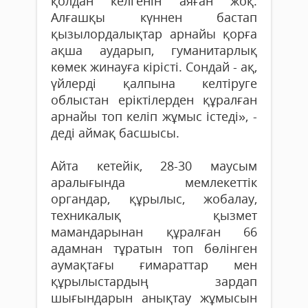
қолдан келгенін аяған жоқ.
Алғашқы күннен бастап
қызылордалықтар арнайы қорға
ақша аударып, гуманитарлық
көмек жинауға кірісті. Сондай - ақ,
үйлерді қалпына келтіруге
облыстан еріктілерден құралған
арнайы топ келіп жұмыс істеді», -
деді аймақ басшысы.
Айта кетейік, 28-30 маусым
аралығында мемлекеттік
органдар, құрылыс, жобалау,
техникалық қызмет
мамандарынан құралған 66
адамнан тұратын топ бөлінген
аумақтағы ғимараттар мен
құрылыстардың зардап
шығындарын анықтау жұмысын