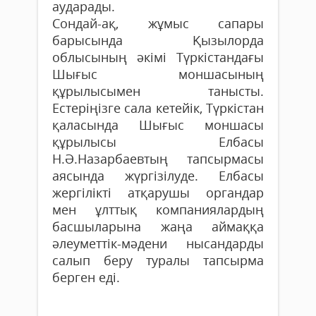
аударады.
Сондай-ақ, жұмыс сапары
барысында Қызылорда
облысының әкімі Түркістандағы
Шығыс моншасының
құрылысымен танысты.
Естеріңізге сала кетейік, Түркістан
қаласында Шығыс моншасы
құрылысы Елбасы
Н.Ә.Назарбаевтың тапсырмасы
аясында жүргізілуде. Елбасы
жергілікті атқарушы органдар
мен ұлттық компаниялардың
басшыларына жаңа аймаққа
әлеуметтік-мәдени нысандарды
салып беру туралы тапсырма
берген еді.