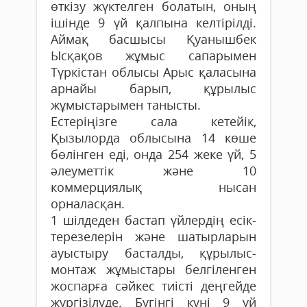
өткізу жүктелген болатын, оның
ішінде 9 үй қалпына келтірілді.
Аймақ басшысы Қуанышбек
Ысқақов жұмыс сапарымен
Түркістан облысы Арыс қаласына
арнайы барып, құрылыс
жұмыстарымен танысты.
Естеріңізге сала кетейік,
Қызылорда облысына 14 көше
бөлінген еді, онда 254 жеке үй, 5
әлеуметтік және 10
коммерциялық нысан
орналасқан.
1 шілдеден бастап үйлердің есік-
терезелерін және шатырларын
ауыстыру басталды, құрылыс-
монтаж жұмыстары белгіленген
жоспарға сәйкес тиісті деңгейде
жүргізілуде. Бүгінгі күні 9 үй