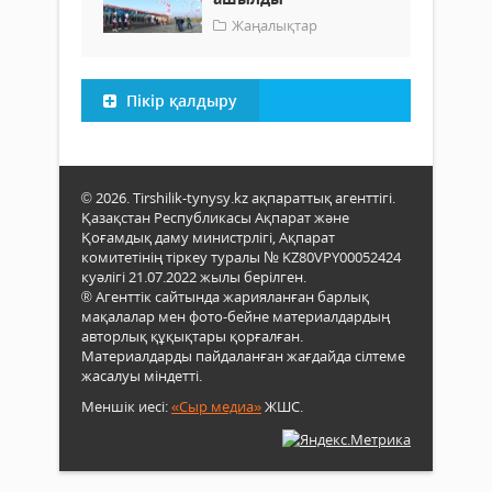
Жаңалықтар
Пікір қалдыру
© 2026. Tirshilik-tynysy.kz ақпараттық агенттігі.
Қазақстан Республикасы Ақпарат және
Қоғамдық даму министрлігі, Ақпарат
комитетінің тіркеу туралы № KZ80VPY00052424
куәлігі 21.07.2022 жылы берілген.
® Агенттік сайтында жарияланған барлық
мақалалар мен фото-бейне материалдардың
авторлық құқықтары қорғалған.
Материалдарды пайдаланған жағдайда сілтеме
жасалуы міндетті.
Меншік иесі:
«Сыр медиа»
ЖШС.