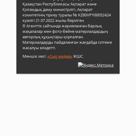
Қазақстан Республикасы Ақпарат және
Қоғамдық даму министрлігі, Ақпарат
комитетінің тіркеу туралы № KZ80VPY00052424
куәлігі 21.07.2022 жылы берілген.
® Агенттік сайтында жарияланған барлық
мақалалар мен фото-бейне материалдардың
авторлық құқықтары қорғалған.
Материалдарды пайдаланған жағдайда сілтеме
жасалуы міндетті.
Меншік иесі:
«Сыр медиа»
ЖШС.