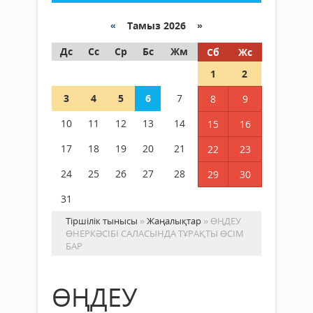
«
Тамыз 2026 »
Дс
Сс
Ср
Бс
Жм
Сб
Жс
1
2
3
4
5
6
7
8
9
10
11
12
13
14
15
16
17
18
19
20
21
22
23
24
25
26
27
28
29
30
31
Тіршілік тынысы
»
Жаңалықтар
» ӨҢДЕУ
ӨНЕРКӘСІБІ САЛАСЫНДА ТҰРАҚТЫ ӨСІМ
БАР
ӨҢДЕУ