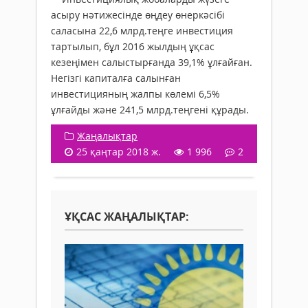
асыру нәтижесінде өңдеу өнеркәсібі
саласына 22,6 млрд.теңге инвестиция
тартылып, бұл 2016 жылдың ұқсас
кезеңімен салыстырғанда 39,1% ұлғайған.
Негізгі капиталға салынған
инвестицияның жалпы көлемі 6,5%
ұлғайды және 241,5 млрд.теңгені құрады.
Жаңалықтар
25 қаңтар 2018 ж.
1 996
2
ҰҚСАС ЖАҢАЛЫҚТАР: