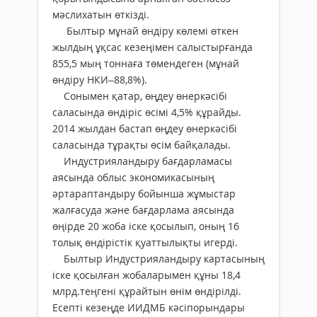
мәслихатын өткізді.
Былтыр мұнай өндіру көлемі өткен
жылдың ұқсас кезеңімен салыстырғанда
855,5 мың тоннаға төмендеген (мұнай
өндіру НКИ–88,8%).
Сонымен қатар, өңдеу өнеркәсібі
саласында өндіріс өсімі 4,5% құрайды.
2014 жылдан бастап өңдеу өнеркәсібі
саласында тұрақты өсім байқалады.
Индустрияландыру бағдарламасы
аясында облыс экономикасының
әртараптандыру бойынша жұмыстар
жалғасуда және бағдарлама аясында
өңірде 20 жоба іске қосылып, оның 16
толық өндірістік қуаттылықты игерді.
Былтыр Индустрияландыру картасының
іске қосылған жобаларымен құны 18,4
млрд.теңгені құрайтын өнім өндірілді.
Есепті кезеңде ИИДМБ кәсіпорындары