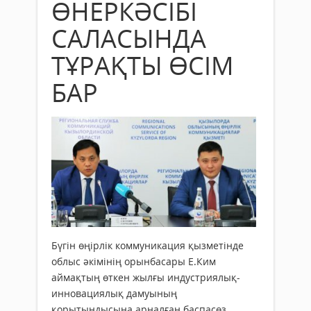
ӨНЕРКӘСІБІ
САЛАСЫНДА
ТҰРАҚТЫ ӨСІМ
БАР
Бүгін өңірлік коммуникация қызметінде
облыс әкімінің орынбасары Е.Ким
аймақтың өткен жылғы индустриялық-
инновациялық дамуының
қорытындысына арналған баспасөз