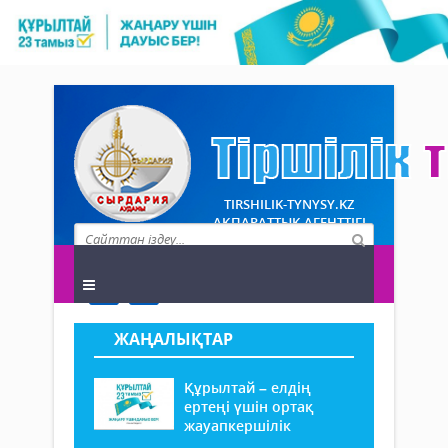
TIRSHILIK-TYNYSY.KZ
АҚПАРАТТЫҚ АГЕНТТІГІ
ЖАҢАЛЫҚТАР
Құрылтай – елдің
ертеңі үшін ортақ
жауапкершілік