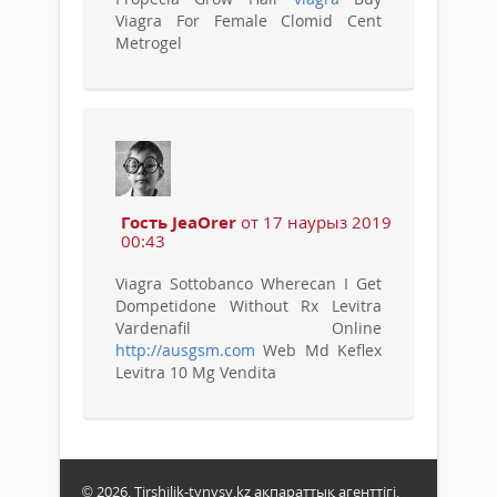
Viagra For Female Clomid Cent
Metrogel
Гость JeaOrer
от 17 наурыз 2019
00:43
Viagra Sottobanco Wherecan I Get
Dompetidone Without Rx Levitra
Vardenafil Online
http://ausgsm.com
Web Md Keflex
Levitra 10 Mg Vendita
© 2026. Tirshilik-tynysy.kz ақпараттық агенттігі.