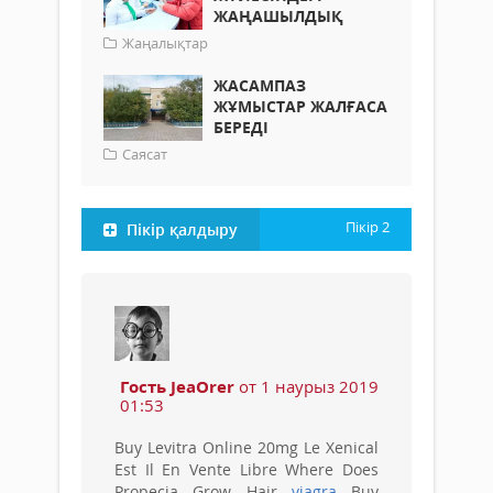
ЖАҢАШЫЛДЫҚ
Жаңалықтар
ЖАСАМПАЗ
ЖҰМЫСТАР ЖАЛҒАСА
БЕРЕДІ
Саясат
Пікір
2
Пікір қалдыру
Гость JeaOrer
от 1 наурыз 2019
01:53
Buy Levitra Online 20mg Le Xenical
Est Il En Vente Libre Where Does
Propecia Grow Hair
viagra
Buy