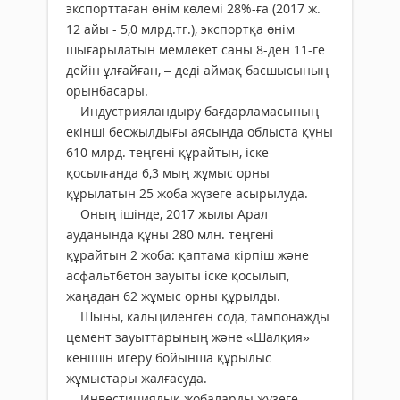
экспорттаған өнім көлемі 28%-ға (2017 ж.
12 айы - 5,0 млрд.тг.), экспортқа өнім
шығарылатын мемлекет саны 8-ден 11-ге
дейін ұлғайған, – деді аймақ басшысының
орынбасары.
Индустрияландыру бағдарламасының
екінші бесжылдығы аясында облыста құны
610 млрд. теңгені құрайтын, іске
қосылғанда 6,3 мың жұмыс орны
құрылатын 25 жоба жүзеге асырылуда.
Оның ішінде, 2017 жылы Арал
ауданында құны 280 млн. теңгені
құрайтын 2 жоба: қаптама кірпіш және
асфальтбетон зауыты іске қосылып,
жаңадан 62 жұмыс орны құрылды.
Шыны, кальциленген сода, тампонажды
цемент зауыттарының және «Шалқия»
кенішін игеру бойынша құрылыс
жұмыстары жалғасуда.
Инвестициялық жобаларды жүзеге