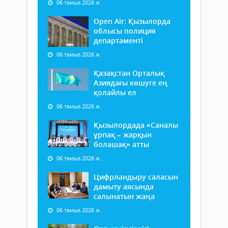
06 тамыз 2026 ж.
Open Air: Қызылорда
облысы полиция
департаменті
06 тамыз 2026 ж.
Қазақстан Орталық
Азиядағы көшуге ең
қолайлы ел
06 тамыз 2026 ж.
Қызылордада «Саналы
ұрпақ – жарқын
болашақ» атты
06 тамыз 2026 ж.
Цифрландыру саласын
дамыту аясында
салынатын жаңа
06 тамыз 2026 ж.