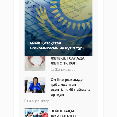
Биыл Қазақстан
экономикасын не күтіп тұр?
ЖЕТЕКШІ САЛАДА
ЖЕТІСТІК КӨП
Жаңалықтар
Оn-line режимде
қабылданған
есептілік 40 пайызға
артқан
Жаңалықтар
ЗЕЙНЕТАҚЫ
ЖҮЙЕСІНДЕГІ