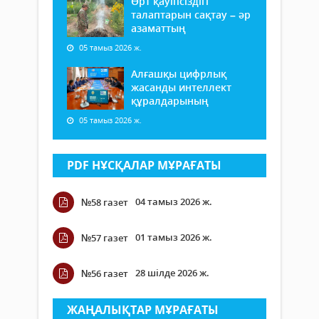
Өрт қауіпсіздігі
талаптарын сақтау – әр
азаматтың
05 тамыз 2026 ж.
Алғашқы цифрлық
жасанды интеллект
құралдарының
05 тамыз 2026 ж.
PDF НҰСҚАЛАР МҰРАҒАТЫ
04 тамыз 2026 ж.
№58 газет
01 тамыз 2026 ж.
№57 газет
28 шілде 2026 ж.
№56 газет
ЖАҢАЛЫҚТАР МҰРАҒАТЫ