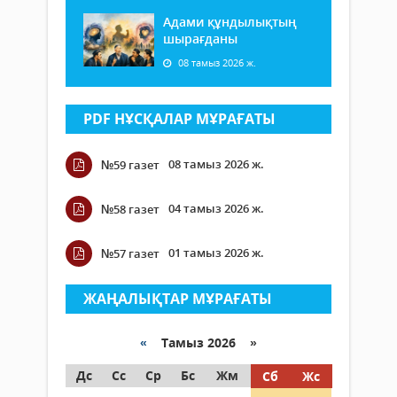
Адами құндылықтың
шырағданы
08 тамыз 2026 ж.
PDF НҰСҚАЛАР МҰРАҒАТЫ
08 тамыз 2026 ж.
№59 газет
04 тамыз 2026 ж.
№58 газет
01 тамыз 2026 ж.
№57 газет
ЖАҢАЛЫҚТАР МҰРАҒАТЫ
«
Тамыз 2026 »
Дс
Сс
Ср
Бс
Жм
Сб
Жс