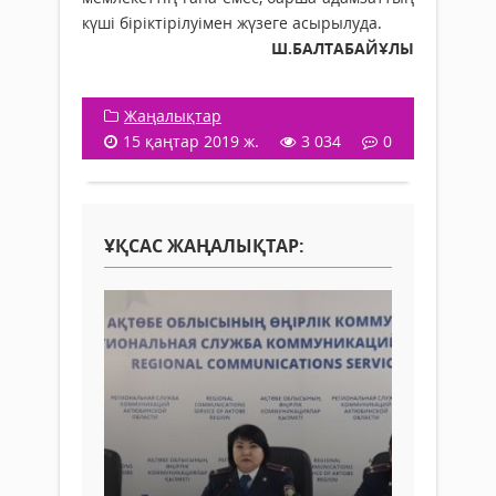
күші біріктірілуімен жүзеге асырылуда.
Ш.БАЛТАБАЙҰЛЫ
Жаңалықтар
15 қаңтар 2019 ж.
3 034
0
ҰҚСАС ЖАҢАЛЫҚТАР: