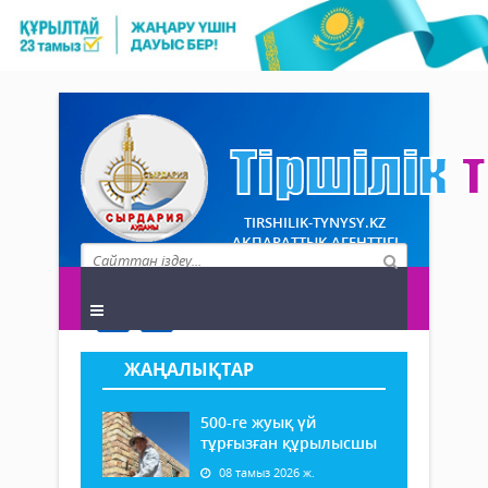
TIRSHILIK-TYNYSY.KZ
АҚПАРАТТЫҚ АГЕНТТІГІ
ЖАҢАЛЫҚТАР
500-ге жуық үй
тұрғызған құрылысшы
08 тамыз 2026 ж.