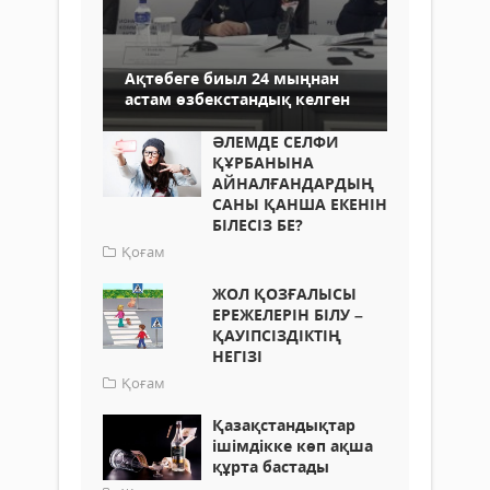
Ақтөбеге биыл 24 мыңнан
астам өзбекстандық келген
ӘЛЕМДЕ СЕЛФИ
ҚҰРБАНЫНА
АЙНАЛҒАНДАРДЫҢ
САНЫ ҚАНША ЕКЕНІН
БІЛЕСІЗ БЕ?
Қоғам
ЖОЛ ҚОЗҒАЛЫСЫ
ЕРЕЖЕЛЕРІН БІЛУ –
ҚАУІПСІЗДІКТІҢ
НЕГІЗІ
Қоғам
Қазақстандықтар
ішімдікке көп ақша
құрта бастады