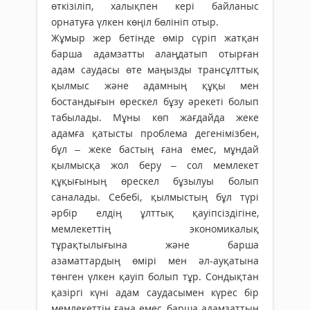
өткізіліп, халықпен кері байланыс
орнатуға үлкен көңіл бөлініп отыр.
Жұмыр жер бетінде өмір сүріп жатқан
барша адамзатты алаңдатып отырған
адам саудасы өте маңызды трансұлттық
қылмыс және адамның құқы мен
бостандығын өрескел бұзу әрекеті болып
табылады. Мұны көп жағдайда жеке
адамға қатысты проблема дегенімізбен,
бұл – жеке бастың ғана емес, мұндай
қылмысқа жол беру – сол мемлекет
құқығының өрескел бұзылуы болып
саналады. Себебі, қылмыстың бұл түрі
әрбір елдің ұлттық қауіпсіздігіне,
мемлекеттің экономикалық
тұрақтылығына және барша
азаматтардың өмірі мен әл-ауқатына
төнген үлкен қауіп болып тұр. Сондықтан
қазіргі күні адам саудасымен күрес бір
мемлекеттің ғана емес, барша адамзаттың