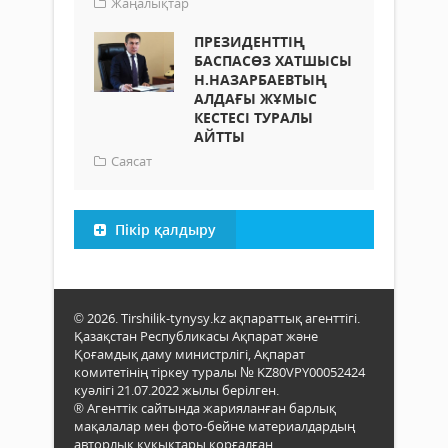
Жаңалықтар
ПРЕЗИДЕНТТІҢ
БАСПАСӨЗ ХАТШЫСЫ
Н.НАЗАРБАЕВТЫҢ
АЛДАҒЫ ЖҰМЫС
КЕСТЕСІ ТУРАЛЫ
АЙТТЫ
Саясат
Пікір қалдыру
© 2026. Tirshilik-tynysy.kz ақпараттық агенттігі.
Қазақстан Республикасы Ақпарат және
Қоғамдық даму министрлігі, Ақпарат
комитетінің тіркеу туралы № KZ80VPY00052424
куәлігі 21.07.2022 жылы берілген.
® Агенттік сайтында жарияланған барлық
мақалалар мен фото-бейне материалдардың
авторлық құқықтары қорғалған.