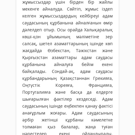
жұмыссыздар үшін бірден бір жайлы
мекенге айналуда. Сөйтіп, жұмыс іздеп
келген жұмыссыздардың кейбіреуі адам
саудасының құрбанына айналғанын өмір
дәлелдеп отыр. Осы орайда Халықаралық
көші-қон ұйымының мәліметіне зер
салсақ, шетел азаматтарының ішінде көп
жағдайда Өзбекстан, Тәжікстан және
Қырғызстан азаматтары адам саудасы
құрбанына айналуға бейім екені
байқалады. Сондай-ақ, адам саудасы
құрбандарының Қазақстаннан Грекияға,
Оңтүстік Кореяға, Францияға,
Португалияға және басқа да елдерге
шығарылған фактілер кездеседі. Адам
саудасының ішінде еңбекпен қанау фактісі
анағұрлым жоғары. Адам саудасының
әрбір жетінші құрбаны кәмелетке
толмаған қыз балалар, жаңа туған
нәрестелер екені ойландырады.