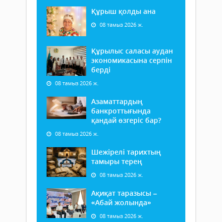
Құрыш қолды ана
08 тамыз 2026 ж.
Құрылыс саласы аудан
экономикасына серпін
берді
08 тамыз 2026 ж.
Азаматтардың
банкроттығында
қандай өзгеріс бар?
08 тамыз 2026 ж.
Шежірелі тарихтың
тамыры терең
08 тамыз 2026 ж.
Ақиқат таразысы –
«Абай жолында»
08 тамыз 2026 ж.