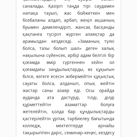
саналады. Қазіргі таңда тірі саудамен
нәпақа тауып, жас бойжеткен мен
бозбаланы алдап, арбап, жеңіл ақшаның
буымен дәмелендіріп, жансақ басқанды
қақпанға түсіріп жүрген алаяқтар да
арамыздан кездеседі. «Заманың түлкі
болса, тазы болып шал» деген халық
нақылына сүйенсек, әр­бір адам белгілі бір
қоғамда өмір сүргеннен кейін ол
қоғамдағы заң­дылықтарды, өз құқығын
білсе, өзгеге есесін жібер­мейтін құқықтық
сауаты болса, алданып, опық жейтін
жастар саны азаяр еді. Осы орайда
ауданда ата дәстүрді, тілді, ділді
құрметтейтін азаматтар болуға
жетелейтін, қолда бар құндылықтарды
қастерлейтін ұрпақ тәр­бие­леу бағытында
колледж, мектептерде арнайы
тақырыппен дәріс, семинар-кеңес, кездесу