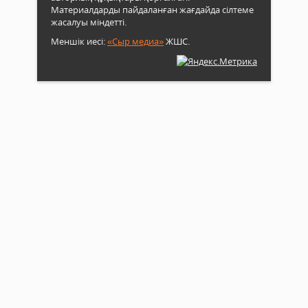
Материалдарды пайдаланған жағдайда сілтеме
жасалуы міндетті.
Меншік иесі:
«Сыр медиа»
ЖШС.