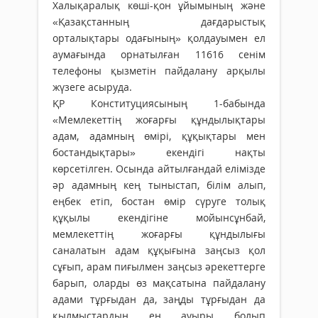
Халықаралық көші-қон ұйымының және
«Қазақстанның дағдарыстық
орталықтары одағының» қолдауымен ел
аумағында орнатылған 11616 сенім
телефоны қызметін пайдалану арқылы
жүзеге асыруда.
ҚР Конституциясының 1-бабында
«Мемлекеттің жоғарғы құндылықтары
адам, адамның өмірі, құқықтары мен
бостандықтары» екендігі нақты
көрсетілген. Осында айтылғандай елімізде
әр адамның кең тыныстап, білім алып,
еңбек етіп, бостан өмір сүруге толық
құқылы екендігіне мойынсұнбай,
мемлекеттің жоғарғы құндылығы
саналатын адам құқығына заңсыз қол
сұғып, арам пиғылмен заңсыз әрекеттерге
барып, оларды өз мақсатына пайдалану
адами тұрғыдан да, заңды тұрғыдан да
қылмыстардың ең ауыры болып