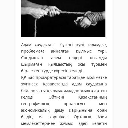
Адам саудасы – бүгінгі күні ғаламдық
проблемаға айналған қылмыс түрі.
Сондықтан әлем елдері қоғамды
шырмаған қылмыстың осы түрімен
бірлескен түрде күресіп келеді.
ҚР Бас прокуратурасы таратқан мәліметке
жүгінсек, Қазақстанда адам саудасына
байланыс­ты қылмыс жылдан жылға артып
келеді. Өйткені Қазақстанның
географиялық орналасуы мен
экономикалық даму қарқынына орай
біздің ел көршілес Орталық Азия
мемлекеттерінен жұмыс іздеп келетін