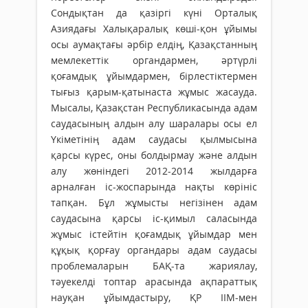
Сондықтан да қазіргі күні Орталық
Азиядағы Халықаралық көші-қон ұйымы
осы аумақтағы әрбір елдің, Қазақстанның
мемлекеттік органдармен, әртүрлі
қоғамдық ұйымдармен, бірлестіктермен
тығыз қарым-қатынаста жұмыс жасауда.
Мысалы, Қазақстан Республикасында адам
саудасының алдын алу шаралары осы ел
Үкіметінің адам сау­дасы қылмысына
қарсы күрес, оны болдырмау және алдын
алу жөніндегі 2012-2014 жылдарға
арналған іс-жоспарында нақты көрініс
тапқан. Бұл жұмысты негізінен адам
саудасына қарсы іс-қимыл саласында
жұмыс істейтін қоғамдық ұйымдар мен
құқық қорғау органдары адам саудасы
проблемаларын БАҚ-та жариялау,
тәуекелді топтар арасында ақпараттық
науқан ұйымдастыру, ҚР ІІМ-мен