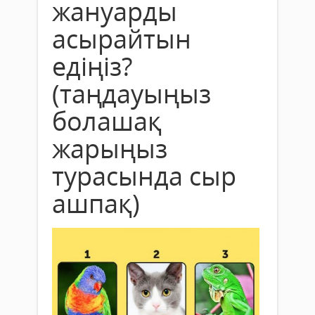
жануарды
асырайтын
едіңіз?
(таңдауыңыз
болашақ
жарыңыз
турасында сыр
ашпақ)