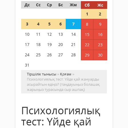
Дс
Сс
Ср
Бс
Жм
Сб
Жс
1
2
3
4
5
6
7
8
9
10
11
12
13
14
15
16
17
18
19
20
21
22
23
24
25
26
27
28
29
30
31
Тіршілік тынысы
»
Қоғам
»
Психологиялық тест: Үйде қай жануарды
асырайтын едіңіз? (таңдауыңыз болашақ
жарыңыз турасында сыр ашпақ)
Психологиялық
тест: Үйде қай