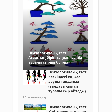
Психологиялық тест:
Ағаштың бірін таңдап, өзіңіз
туралы сырды біліңіз
Психологиялық тест:
Кескіндегі ең жас
аруды таңдаңыз
(таңдауыңыз сіз
туралы сыр айтады)
Жаңалықтар
Психологиялық тест:
Қай жерде дем алар