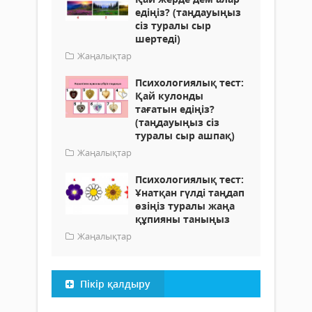
едіңіз? (таңдауыңыз
сіз туралы сыр
шертеді)
Жаңалықтар
Психологиялық тест:
Қай кулонды
тағатын едіңіз?
(таңдауыңыз сіз
туралы сыр ашпақ)
Жаңалықтар
Психологиялық тест:
Ұнатқан гүлді таңдап
өзіңіз туралы жаңа
құпияны таныңыз
Жаңалықтар
Пікір қалдыру