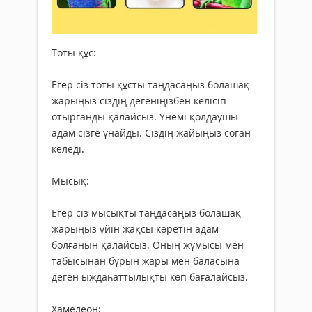
Тоты құс:
Егер сіз тоты құсты таңдасаңыз болашақ
жарыңыз сіздің дегеніңізбен келісіп
отырғанды қалайсыз. Үнемі қолдаушы
адам сізге ұнайды. Сіздің жайыңыз соған
келеді.
Мысық:
Егер сіз мысықты таңдасаңыз болашақ
жарыңыз үйін жақсы көретін адам
болғанын қалайсыз. Оның жұмысы мен
табысынан бұрын жары мен баласына
деген ыждаһаттылықты көп бағалайсыз.
Хамелеон: