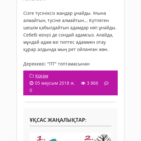
Сізге түсініксіз жандар ұнайды. Ұғына
алмайтын, түсіне алмайтын... Күтпеген
шешім қабылдайтын адамдар көп ұнайды.
Себебі өзіңіз де сондай адамсыз. Алайда,
мұндай адам өзі типтес адаммен отау
құрар алдында мың рет ойланған жөн.
Дереккөзі: "ПТ" топтамасынан
Қоғам
05 маусым 2018 ж.
3 866
0
ҰҚСАС ЖАҢАЛЫҚТАР: