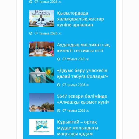
07 тамыз 2026 ж.
Қызылордада
халықаралық жастар
күніне арналған
07 тамыз 2026 ж.
Аудандық мәслихаттың
кезекті сессиясы өтті
07 тамыз 2026 ж.
«Дауыс беру учаскесін
қалай табуға болады?»
07 тамыз 2026 ж.
5547 әскери бөлімінде
«Алғашқы қызмет күні»
07 тамыз 2026 ж.
Құрылтай – ортақ
мүдде жолындағы
маңызды қадам