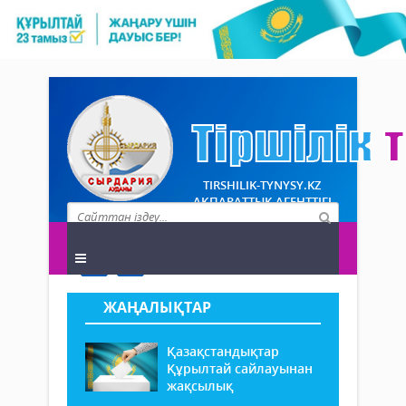
TIRSHILIK-TYNYSY.KZ
АҚПАРАТТЫҚ АГЕНТТІГІ
ЖАҢАЛЫҚТАР
Қазақстандықтар
Құрылтай сайлауынан
жақсылық