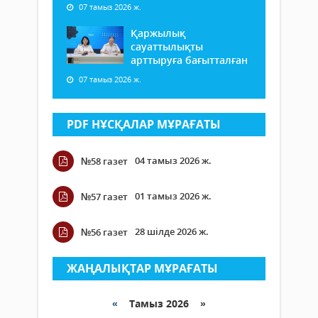
07 тамыз 2026 ж.
Қаржылық
сауаттылықты
арттыруға бағытталған
07 тамыз 2026 ж.
PDF НҰСҚАЛАР МҰРАҒАТЫ
04 тамыз 2026 ж.
№58 газет
01 тамыз 2026 ж.
№57 газет
28 шілде 2026 ж.
№56 газет
ЖАҢАЛЫҚТАР МҰРАҒАТЫ
«
Тамыз 2026 »