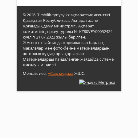
© 2026. Tirshilik-tynysy.kz ақпараттық агенттігі.
Қазақстан Республикасы Ақпарат және
Қоғамдық даму министрлігі, Ақпарат
комитетінің тіркеу туралы № KZ80VPY00052424
куәлігі 21.07.2022 жылы берілген.
® Агенттік сайтында жарияланған барлық
мақалалар мен фото-бейне материалдардың
авторлық құқықтары қорғалған.
Материалдарды пайдаланған жағдайда сілтеме
жасалуы міндетті.
Меншік иесі:
«Сыр медиа»
ЖШС.