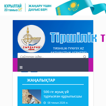
TIRSHILIK-TYNYSY.KZ
АҚПАРАТТЫҚ АГЕНТТІГІ
ЖАҢАЛЫҚТАР
500-ге жуық үй
тұрғызған құрылысшы
08 тамыз 2026 ж.