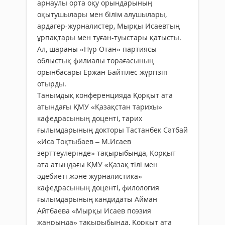
арнаулы орта оқу орындарының
оқытушылары мен білім алушылары,
ардагер-журналистер, Мырқы Исаевтың
ұрпақтары мен туған-туыстары қатысты.
Ал, шараны «Нұр Отан» партиясы
облыстық филиалы төрағасының
орынбасары Ержан Байтілес жүргізіп
отырды.
Танымдық конференцияда Қорқыт ата
атындағы ҚМУ «Қазақстан тарихы»
кафедрасының доценті, тарих
ғылымдарының докторы Тастанбек Сәтбай
«Иса Тоқтыбаев – М.Исаев
зерттеулерінде» тақырыбында, Қорқыт
ата атындағы ҚМУ «Қазақ тілі мен
әдебиеті және журналистика»
кафедрасының доценті, филология
ғылымдарының кандидаты Айман
Айтбаева «Мырқы Исаев поэзия
жанрында» тақырыбында, Қорқыт ата