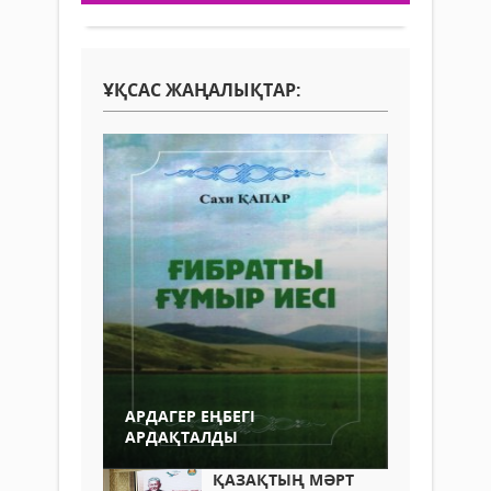
ҰҚСАС ЖАҢАЛЫҚТАР:
АРДАГЕР ЕҢБЕГІ
АРДАҚТАЛДЫ
ҚАЗАҚТЫҢ МӘРТ