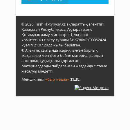
© 2026. Tirshilik-tynysy.kz ақпараттық агенттігі.
Қазақстан Республикасы Ақпарат және
Қоғамдық даму министрлігі, Ақпарат
комитетінің тіркеу туралы № KZ80VPY00052424
куәлігі 21.07.2022 жылы берілген.
® Агенттік сайтында жарияланған барлық
мақалалар мен фото-бейне материалдардың
авторлық құқықтары қорғалған.
Материалдарды пайдаланған жағдайда сілтеме
жасалуы міндетті.
Меншік иесі:
«Сыр медиа»
ЖШС.