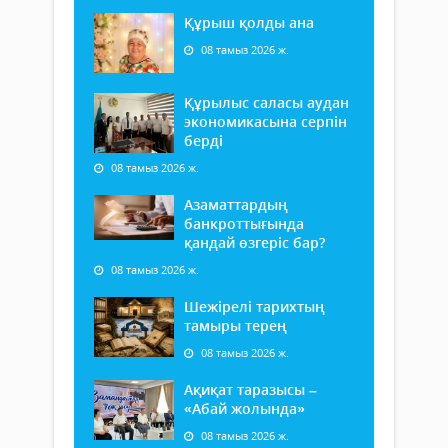
Құрыш қолды ана
08 тамыз 2026 ж.
Құрылыс саласы аудан
экономикасына серпін
берді
08 тамыз 2026 ж.
Азаматтардың
банкроттығында
қандай өзгеріс бар?
08 тамыз 2026 ж.
Шежірелі тарихтың
тамыры терең
08 тамыз 2026 ж.
Ақиқат таразысы –
«Абай жолында»
08 тамыз 2026 ж.