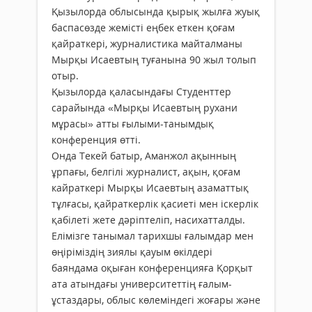
Қызылорда облысында қырық жылға жуық
баспасөзде жемісті еңбек еткен қоғам
қайраткері, журналистика майталманы
Мырқы Исаевтың туғанына 90 жыл толып
отыр.
Қызылорда қаласындағы Студенттер
сарайында «Мырқы Исаевтың рухани
мұрасы» атты ғылыми-танымдық
конференция өтті.
Онда Текей батыр, Аманжол ақынның
ұрпағы, белгілі журналист, ақын, қоғам
кайраткері Мырқы Исаевтың азаматтық
тұлғасы, қайраткерлік қасиеті мен іскерлік
қабілеті жете дәріптеліп, насихатталды.
Елімізге танымал тарихшы ғалымдар мен
өңіріміздің зиялы қауым өкілдері
баяндама оқыған конференцияға Қорқыт
ата атындағы университеттің ғалым-
ұстаздары, облыс көлеміндегі жоғары және