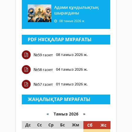
Адами құндылықтың
шырағданы
08 тамыз 2026 ж.
PDF НҰСҚАЛАР МҰРАҒАТЫ
08 тамыз 2026 ж.
№59 газет
04 тамыз 2026 ж.
№58 газет
01 тамыз 2026 ж.
№57 газет
ЖАҢАЛЫҚТАР МҰРАҒАТЫ
«
Тамыз 2026 »
Дс
Сс
Ср
Бс
Жм
Сб
Жс