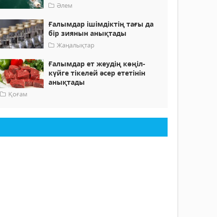
Әлем
Ғалымдар ішімдіктің тағы да
бір зиянын анықтады
Жаңалықтар
Ғалымдар ет жеудің көңіл-
күйге тікелей әсер ететінін
анықтады
Қоғам