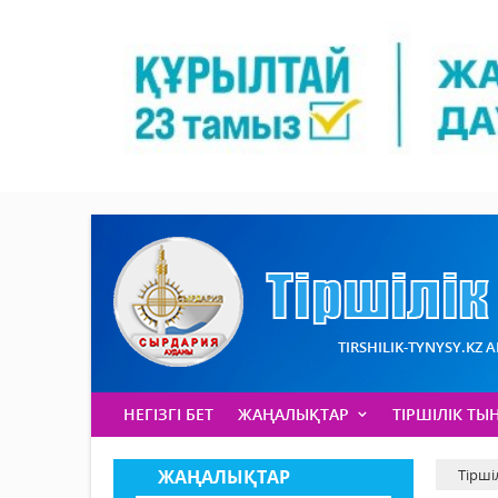
TIRSHILIK-TYNYSY.KZ 
НЕГІЗГІ БЕТ
ЖАҢАЛЫҚТАР
ТІРШІЛІК ТЫ
ЖАҢАЛЫҚТАР
Тірші