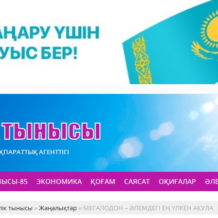
АҚПАРАТТЫҚ АГЕНТТІГІ
НЫСЫ-85
ЭКОНОМИКА
ҚОҒАМ
САЯСАТ
ОҚИҒАЛАР
ӘЛ
лік тынысы
»
Жаңалықтар
» МЕГАЛОДОН – ӘЛЕМДЕГІ ЕҢ ҮЛКЕН АКУЛА