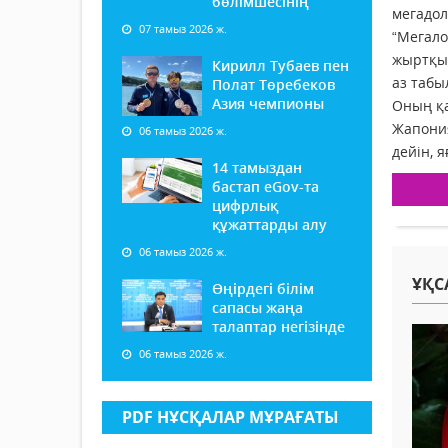
бөлімшесінің
мегадол
07 тамыз 2026 ж.
“Мегало
жыртқыш
Кирилл Тубаев пен
аз табы
Полат Төребеков
Азия чемпионы
Оның қа
Жапония
06 тамыз 2026 ж.
дейін, я
14 тамыздан
бастап еGov-та
цифрлық
құжаттарды алу
06 тамыз 2026 ж.
ҰҚС
Өңірдегі білім
сапасы жаңа
талаптар негізінде
06 тамыз 2026 ж.
PDF НҰСҚАЛАР МҰРАҒАТЫ