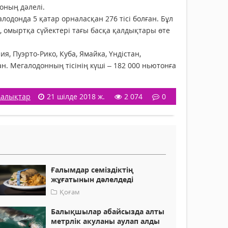
оның дәлелі.
галодонда 5 қатар орналасқан 276 тісі болған. Бұл
 омыртқа сүйектері тағы басқа қалдықтары өте
я, Пуэрто-Рико, Куба, Ямайка, Үндістан,
 Мегалодонның тісінің күші – 182 000 ньютонға
алықтар
21 шілде 2018 ж.
2 074
0
Ғалымдар семіздіктің
жұғатынын дәлелдеді
Қоғам
Балықшылар абайсызда алты
метрлік акуланы аулап алды