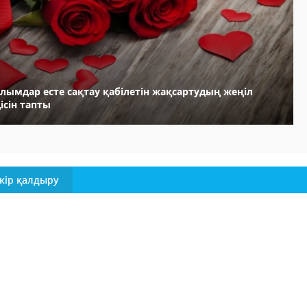
алымдар есте сақтау қабілетін жақсартудың жеңіл
ісін тапты
кір қалдыру