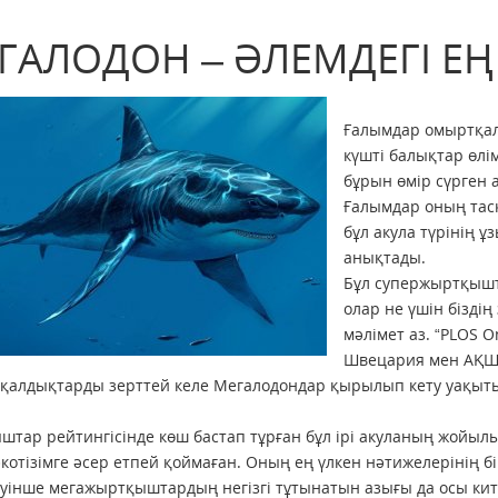
ГАЛОДОН – ӘЛЕМДЕГІ ЕҢ
Ғалымдар омыртқал
күшті балықтар өлім
бұрын өмір сүрген 
Ғалымдар оның тас
бұл акула түрінің ұ
анықтады.
Бұл супержыртқышт
олар не үшін бізді
мәлімет аз. “PLOS 
Швецария мен АҚШ ғ
қалдықтарды зерттей келе Мегалодондар қырылып кету уақыты
тар рейтингісінде көш бастап тұрған бұл ірі акуланың жойы
котізімге әсер етпей қоймаған. Оның ең үлкен нәтижелерінің б
уінше мегажыртқыштардың негізгі тұтынатын азығы да осы ки