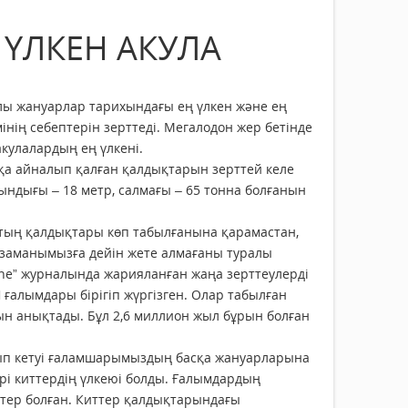
 ҮЛКЕН АКУЛА
ы жануарлар тарихындағы ең үлкен және ең
інің себептерін зерттеді. Мегалодон жер бетінде
акулалардың ең үлкені.
қа айналып қалған қалдықтарын зерттей келе
зындығы – 18 метр, салмағы – 65 тонна болғанын
ың қалдықтары көп табылғанына қарамастан,
ң заманымызға дейін жете алмағаны туралы
One” журналында жарияланған жаңа зерттеулерді
алымдары бірігіп жүргізген. Олар табылған
н анықтады. Бұл 2,6 миллион жыл бұрын болған
лып кетуі ғаламшарымыздың басқа жануарларына
ірі киттердің үлкеюі болды. Ғалымдардың
ттер болған. Киттер қалдықтарындағы