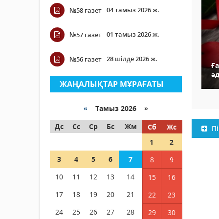
04 тамыз 2026 ж.
№58 газет
01 тамыз 2026 ж.
№57 газет
28 шілде 2026 ж.
№56 газет
Ғ
әд
ЖАҢАЛЫҚТАР МҰРАҒАТЫ
«
Тамыз 2026 »
Дс
Сс
Ср
Бс
Жм
Сб
Жс
Пі
1
2
3
4
5
6
7
8
9
10
11
12
13
14
15
16
17
18
19
20
21
22
23
24
25
26
27
28
29
30