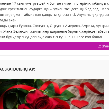
онның 17 сантиметрге дейін болған гигант тістерінің табылуы с
дон” грек тілінен аударғанда – "үлкен тіс" дегенді білдіреді. Ме
тың ең көп табылатын қалдығы да осы тісі. Акуланың қаңқасы,
лады екен.
лдықтары Еуропа, Солтүстік, Оңтүстік Америка, Африка, Аустрали
, Жаңа Зеландия жалпы жер шарының барлық жерінде табылған.
ғни бұл қазіргі күндегі ақ акула тісі күшінен 10 есе көп болған.
Жаң
АС ЖАҢАЛЫҚТАР: