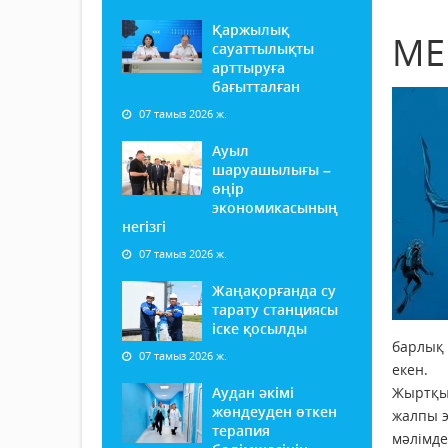
Қаржылық
МЕ
сауаттылықты
арттыруға
бағытталған
07 тамыз 2026 ж.
Ауыл
шаруашылығы –
өңір
экономикасының
негізгі
07 тамыз 2026 ж.
Жаңақорғанда су
тарату станциясы
іске қосылды
барлық 
07 тамыз 2026 ж.
екен.
Аудан әкімі
Жыртқыш
жөндеуден өткен
жалпы э
терапия
мәлімде