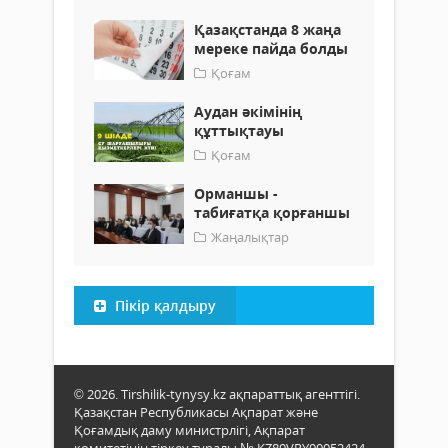
Қазақстанда 8 жаңа
мереке пайда болды
Қоғам
Аудан әкімінің
құттықтауы
Қоғам
Орманшы -
табиғатқа қорғаншы
Жаңалықтар
Пікір қалдыру
© 2026. Tirshilik-tynysy.kz ақпараттық агенттігі.
Қазақстан Республикасы Ақпарат және
Қоғамдық даму министрлігі, Ақпарат