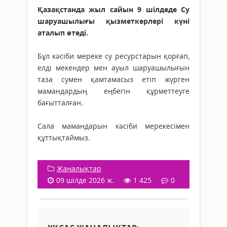
Қазақстанда жыл сайын 9 шілдеде Су
шаруашылығы қызметкерлері күні
аталып өтеді.
Бұл кәсіби мереке су ресурстарын қорғап,
елді мекендер мен ауыл шаруашылығын
таза сумен қамтамасыз етіп жүрген
мамандардың еңбегін құрметтеуге
бағытталған.
Сала мамандарын кәсіби мерекесімен
құттықтаймыз.
Жаңалықтар
09 шілде 2026 ж.
1 425
0