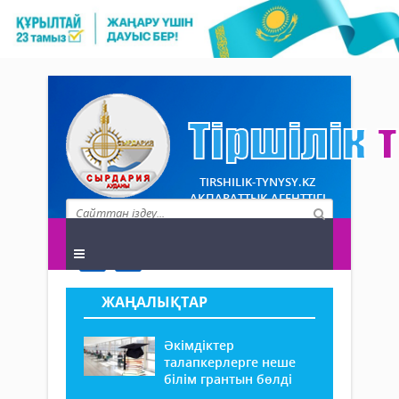
TIRSHILIK-TYNYSY.KZ
АҚПАРАТТЫҚ АГЕНТТІГІ
ЖАҢАЛЫҚТАР
Әкімдіктер
талапкерлерге неше
білім грантын бөлді