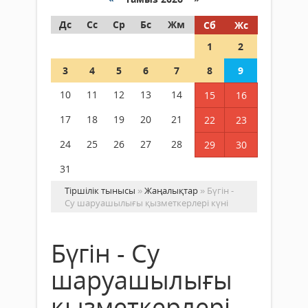
Дс
Сс
Ср
Бс
Жм
Сб
Жс
1
2
3
4
5
6
7
8
9
10
11
12
13
14
15
16
17
18
19
20
21
22
23
24
25
26
27
28
29
30
31
Тіршілік тынысы
»
Жаңалықтар
» Бүгін -
Су шаруашылығы қызметкерлері күні
Бүгін - Су
шаруашылығы
қызметкерлері