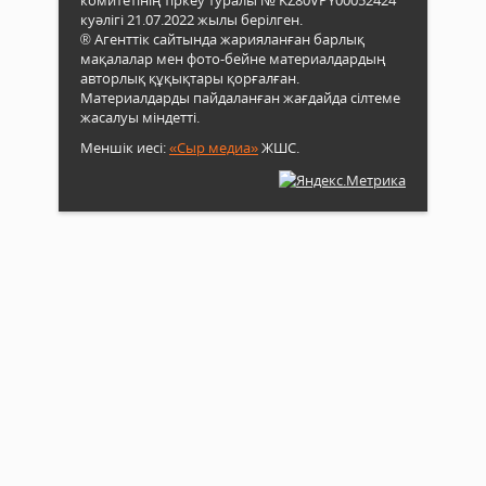
комитетінің тіркеу туралы № KZ80VPY00052424
куәлігі 21.07.2022 жылы берілген.
® Агенттік сайтында жарияланған барлық
мақалалар мен фото-бейне материалдардың
авторлық құқықтары қорғалған.
Материалдарды пайдаланған жағдайда сілтеме
жасалуы міндетті.
Меншік иесі:
«Сыр медиа»
ЖШС.