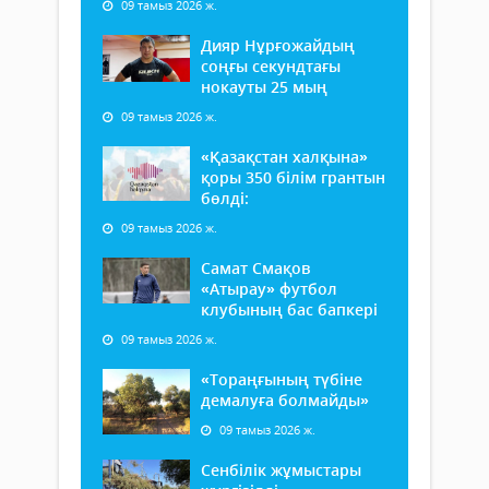
09 тамыз 2026 ж.
Дияр Нұрғожайдың
соңғы секундтағы
нокауты 25 мың
09 тамыз 2026 ж.
«Қазақстан халқына»
қоры 350 білім грантын
бөлді:
09 тамыз 2026 ж.
Самат Смақов
«Атырау» футбол
клубының бас бапкері
09 тамыз 2026 ж.
«Тораңғының түбіне
демалуға болмайды»
09 тамыз 2026 ж.
Сенбілік жұмыстары