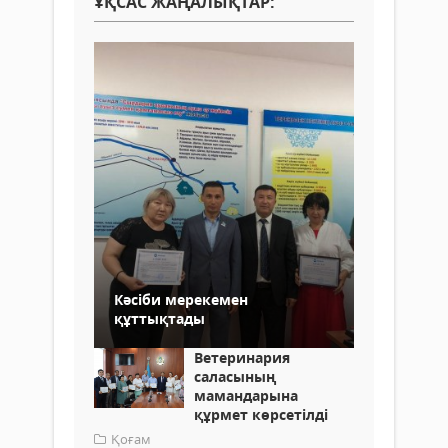
ҰҚСАС ЖАҢАЛЫҚТАР:
Кәсіби мерекемен
құттықтады
Ветеринария
саласының
мамандарына
құрмет көрсетілді
Қоғам