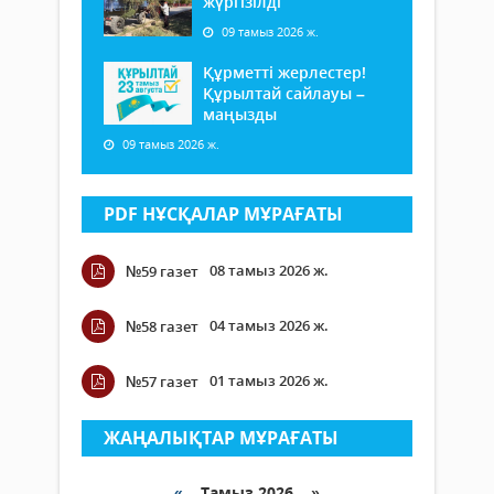
жүргізілді
09 тамыз 2026 ж.
Құрметті жерлестер!
Құрылтай сайлауы –
маңызды
09 тамыз 2026 ж.
PDF НҰСҚАЛАР МҰРАҒАТЫ
08 тамыз 2026 ж.
№59 газет
04 тамыз 2026 ж.
№58 газет
01 тамыз 2026 ж.
№57 газет
ЖАҢАЛЫҚТАР МҰРАҒАТЫ
«
Тамыз 2026 »