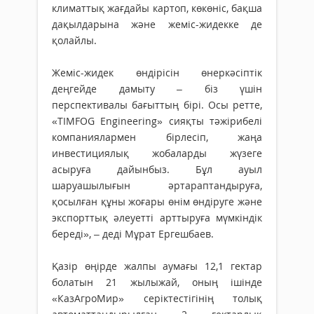
климаттық жағдайы картоп, көкөніс, бақша
дақылдарына және жеміс-жидекке де
қолайлы.
Жеміс-жидек өндірісін өнеркәсіптік
деңгейде дамыту – біз үшін
перспективалы бағыттың бірі. Осы ретте,
«TIMFOG Engineering» сияқты тәжірибелі
компаниялармен бірлесіп, жаңа
инвестициялық жобаларды жүзеге
асыруға дайынбыз. Бұл ауыл
шаруашылығын әртараптандыруға,
қосылған құны жоғары өнім өндіруге және
экспорттық әлеуетті арттыруға мүмкіндік
береді», – деді Мұрат Ергешбаев.
Қазір өңірде жалпы аумағы 12,1 гектар
болатын 21 жылыжай, оның ішінде
«КазАгроМир» серіктестігінің толық