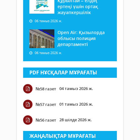
Құрылтай – елдің
ертеңі үшін ортақ
жауапкершілік
06 тамыз 2026 ж.
Open Air: Қызылорда
облысы полиция
департаменті
06 тамыз 2026 ж.
PDF НҰСҚАЛАР МҰРАҒАТЫ
04 тамыз 2026 ж.
№58 газет
01 тамыз 2026 ж.
№57 газет
28 шілде 2026 ж.
№56 газет
ЖАҢАЛЫҚТАР МҰРАҒАТЫ