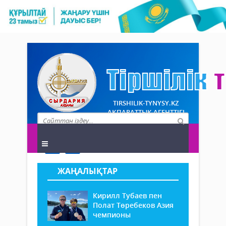
TIRSHILIK-TYNYSY.KZ
АҚПАРАТТЫҚ АГЕНТТІГІ
ЖАҢАЛЫҚТАР
Кирилл Тубаев пен
Полат Төребеков Азия
чемпионы