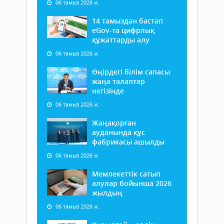
06 тамыз 2026 ж.
14 тамыздан бастап
еGov-та цифрлық
құжаттарды алу
06 тамыз 2026 ж.
Өңірдегі білім сапасы
жаңа талаптар
негізінде
06 тамыз 2026 ж.
Жаңақорған
ауданында құс
фабрикасы ашылды
06 тамыз 2026 ж.
Мемлекеттік сатып
алулар бойынша 2026
жылдың
06 тамыз 2026 ж.