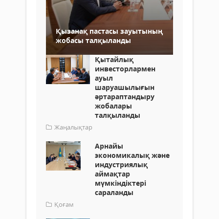
Қызанақ пастасы зауытының
жобасы талқыланды
Қытайлық
инвесторлармен
ауыл
шаруашылығын
әртараптандыру
жобалары
талқыланды
Жаңалықтар
Арнайы
экономикалық және
индустриялық
аймақтар
мүмкіндіктері
сараланды
Қоғам