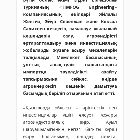
Түркияның «TIMFOG Engineering»
компаниясының өкілдері Яйлалы
Женгиз, Эйүп Севенжан және Көксал
Салихпен кездесіп, заманауи жылыжай
кешендерін салу, агроөндірісті
әртараптандыру және инвестициялық
жобаларды жүзеге асыру мәселелерін
талқылады. Мемлекет басшысының
ұлттық азық-түлік нарығындағы
импортқа тәуелділікті азайту
тапсырмасына сәйкес, өңірде
агроөнеркәсіп кешенін дамытуға
басымдық беріліп отырғанын атап өтті.
«Қызылорда облысы – әріптестік пен
инвестициялар үшін әлеуеті жоғары
агроиндустриялық өңір. Ауыл
шаруашылығының негізгі бағыты күріш
өсіру болғанымен, өңірдің табиғи-