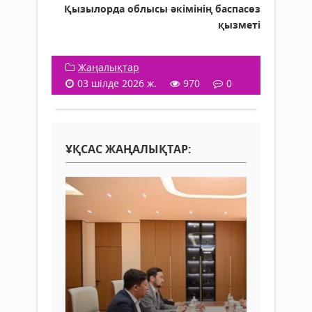
Қызылорда облысы әкімінің баспасөз
қызметі
Жаңалықтар
03 шілде 2026 ж.
970
0
ҰҚСАС ЖАҢАЛЫҚТАР: