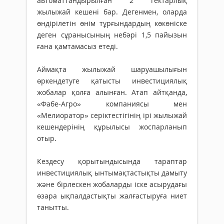
автоматтандырылған 2 гектарлық
жылыжай кешені бар. Дегенмен, оларда
өндірілетін өнім тұрғындардың көкөніске
деген сұранысының небәрі 1,5 пайызын
ғана қамтамасыз етеді.
Аймақта жылыжай шаруашылығын
өркендетуге қатысты инвестициялық
жобалар қолға алынған. Атап айтқанда,
«Фабе-Агро» компаниясы мен
«Мелиоратор» серіктестігінің ірі жылыжай
кешендерінің құрылысы жоспарланып
отыр.
Кездесу қорытындысында тараптар
инвестициялық ынтымақтастықты дамыту
және бірлескен жобаларды іске асырудағы
өзара ықпалдастықты жалғастыруға ниет
танытты.