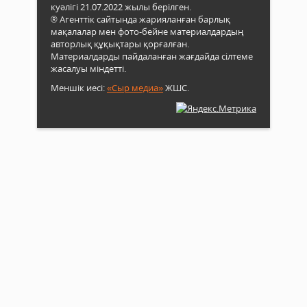
куәлігі 21.07.2022 жылы берілген.
® Агенттік сайтында жарияланған барлық
мақалалар мен фото-бейне материалдардың
авторлық құқықтары қорғалған.
Материалдарды пайдаланған жағдайда сілтеме
жасалуы міндетті.
Меншік иесі:
«Сыр медиа»
ЖШС.