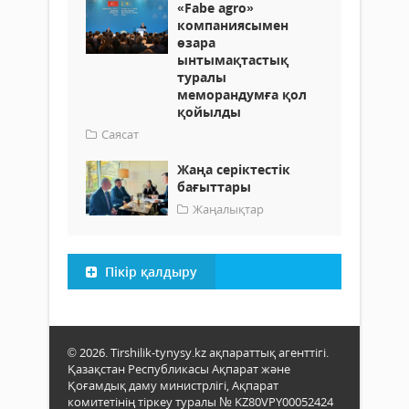
«Fabe agro»
компаниясымен
өзара
ынтымақтастық
туралы
меморандумға қол
қойылды
Саясат
Жаңа серіктестік
бағыттары
Жаңалықтар
Пікір қалдыру
© 2026. Tirshilik-tynysy.kz ақпараттық агенттігі.
Қазақстан Республикасы Ақпарат және
Қоғамдық даму министрлігі, Ақпарат
комитетінің тіркеу туралы № KZ80VPY00052424