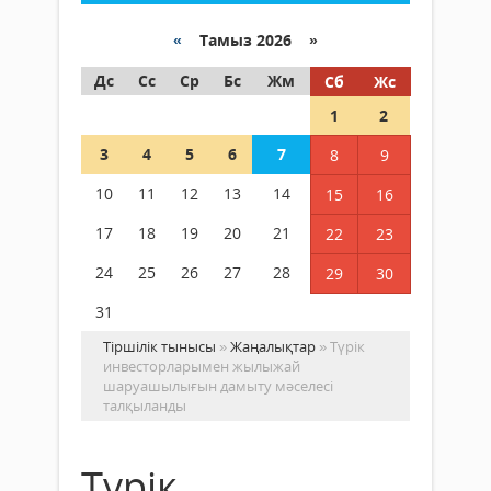
«
Тамыз 2026 »
Дс
Сс
Ср
Бс
Жм
Сб
Жс
1
2
3
4
5
6
7
8
9
10
11
12
13
14
15
16
17
18
19
20
21
22
23
24
25
26
27
28
29
30
31
Тіршілік тынысы
»
Жаңалықтар
» Түрік
инвесторларымен жылыжай
шаруашылығын дамыту мәселесі
талқыланды
Түрік