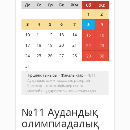
Дс
Сс
Ср
Бс
Жм
Сб
Жс
1
2
3
4
5
6
7
8
9
10
11
12
13
14
15
16
17
18
19
20
21
22
23
24
25
26
27
28
29
30
31
Тіршілік тынысы
»
Жаңалықтар
» №11
Аудандық олимпиадалық резервтің
балалар – жасөспірімдер спорт
мектебінің директоры таныстырылды
№11 Аудандық
олимпиадалық