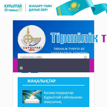
TIRSHILIK-TYNYSY.KZ
АҚПАРАТТЫҚ АГЕНТТІГІ
ЖАҢАЛЫҚТАР
Қазақстандықтар
Құрылтай сайлауынан
жақсылық