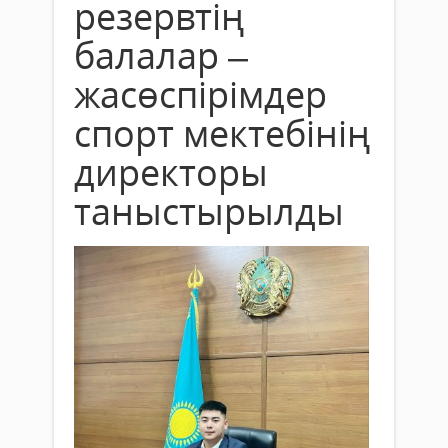
резервтің
балалар –
жасөспірімдер
спорт мектебінің
директоры
таныстырылды