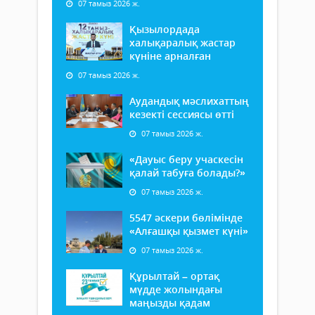
07 тамыз 2026 ж.
Қызылордада
халықаралық жастар
күніне арналған
07 тамыз 2026 ж.
Аудандық мәслихаттың
кезекті сессиясы өтті
07 тамыз 2026 ж.
«Дауыс беру учаскесін
қалай табуға болады?»
07 тамыз 2026 ж.
5547 әскери бөлімінде
«Алғашқы қызмет күні»
07 тамыз 2026 ж.
Құрылтай – ортақ
мүдде жолындағы
маңызды қадам