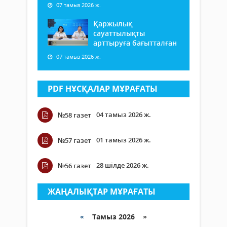
07 тамыз 2026 ж.
Қаржылық
сауаттылықты
арттыруға бағытталған
07 тамыз 2026 ж.
PDF НҰСҚАЛАР МҰРАҒАТЫ
04 тамыз 2026 ж.
№58 газет
01 тамыз 2026 ж.
№57 газет
28 шілде 2026 ж.
№56 газет
ЖАҢАЛЫҚТАР МҰРАҒАТЫ
«
Тамыз 2026 »