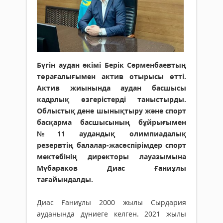
Бүгін аудан әкімі Берік Сәрменбаевтың
төрағалығымен актив отырысы өтті.
Актив жиынында аудан басшысы
кадрлық өзгерістерді таныстырды.
Облыстық дене шынықтыру және спорт
басқарма басшысының бұйрығымен
№11 аудандық олимпиадалық
резервтің балалар-жасөспірімдер спорт
мектебінің директоры лауазымына
Мүбараков Диас Ғаниұлы
тағайындалды.
Диас Ғаниұлы 2000 жылы Сырдария
ауданында дүниеге келген. 2021 жылы