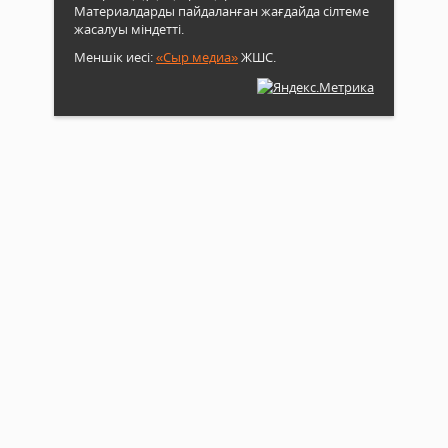
Материалдарды пайдаланған жағдайда сілтеме
жасалуы міндетті.
Меншік иесі:
«Сыр медиа»
ЖШС.