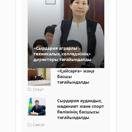
«Сырдария аграрлы –
техникалық колледжінің»
директоры тағайындалды
«Қайсарға» жаңа
басшы
тағайындалды
Спорт
Сырдария аудандық
мәдениет және спорт
бөлімінің басшысы
тағайындалды
Саясат