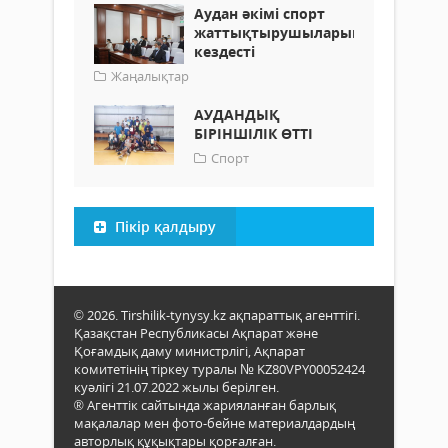
Аудан әкімі спорт
жаттықтырушыларымен
кездесті
Жаңалықтар
АУДАНДЫҚ
БІРІНШІЛІК ӨТТІ
Спорт
Пікір қалдыру
© 2026. Tirshilik-tynysy.kz ақпараттық агенттігі.
Қазақстан Республикасы Ақпарат және
Қоғамдық даму министрлігі, Ақпарат
комитетінің тіркеу туралы № KZ80VPY00052424
куәлігі 21.07.2022 жылы берілген.
® Агенттік сайтында жарияланған барлық
мақалалар мен фото-бейне материалдардың
авторлық құқықтары қорғалған.