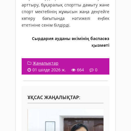
арттыру, бұқаралық спортты дамыту және
спорт мектебінің жұмысын жаңа деңгейге
көтеру бағытында нәтижелі еңбек
ететініне сенім білдірді.
Сырдария ауданы әкімінің баспасөз
қызметі
Жаңалықтар
01 шілде 2026 ж.
664
0
ҰҚСАС ЖАҢАЛЫҚТАР: