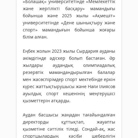
«Болашақ» университетінде «Мемлекеттік
және жергілікті басқару» мамандығы
бойынша және 2025 жылы «Ақмешіт»
университетінде «Дене шынықтыру және
спорт» мамандығын бойынша жоғары
білім алған.
Еңбек жолын 2023 жылы Сырдария ауданы
әкімдігінде әдіскер болып бастаған. Әр
жылдары аудандық олимпиадалық
резервтік мамандандырылған балалар
мен жасөспірімдер спорт мектебінде еркін
күрес жаттықтырушысы және Нағи Ілиясов
ауылдық спорт кешенінің меңгерушісі
қызметтерін атқарды.
Аудан басшысы жаңадан тағайындалған
директорды құттықтап, жауапты
қызметіне сәттілік тіледі. Сондай-ақ, жас
спортшылардың кәсіби шеберлігін