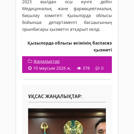
2023 жылдан осы күнге дейін
Медициналық және фармацевтикалық
бақылау комитеті Қызылорда облысы
бойынша департаменті басшысының
орынбасары қызметін атқарып келді.
Қызылорда облысы әкімінің баспасөз
қызметі
Жаңалықтар
10 маусым 2026 ж.
378
0
ҰҚСАС ЖАҢАЛЫҚТАР: