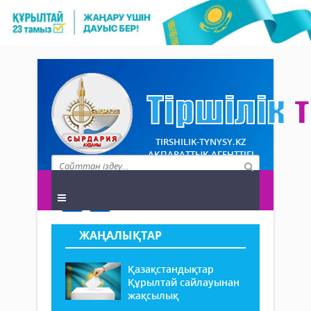
TIRSHILIK-TYNYSY.KZ
АҚПАРАТТЫҚ АГЕНТТІГІ
ЖАҢАЛЫҚТАР
Қазақстандықтар
Құрылтай сайлауынан
жақсылық