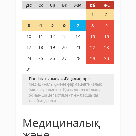
Дс
Сс
Ср
Бс
Жм
Сб
Жс
1
2
3
4
5
6
7
8
9
10
11
12
13
14
15
16
17
18
19
20
21
22
23
24
25
26
27
28
29
30
31
Тіршілік тынысы
»
Жаңалықтар
»
Медициналық және фармацевтикалық
бақылау комитеті Қызылорда облысы
бойынша департаментінің басшысы
тағайындалды
Медициналық
және