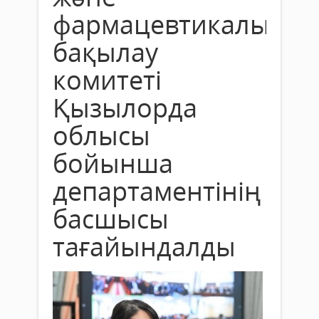
фармацевтикалық
бақылау
комитеті
Қызылорда
облысы
бойынша
департаментінің
басшысы
тағайындалды