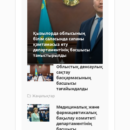
Қызылорда облысының
білім саласында сапаны
қамтамасыз ету
департаментінің басшысы
таныстырылды
Облыстық денсаулық
сақтау
басқармасының
басшысы
тағайындалды
Жаңалықтар
Медициналық және
фармацевтикалық
бақылау комитеті
департаментінің
басшысы