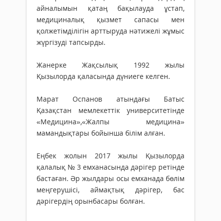
айналымын қатаң бақылауда ұстап,
медициналық қызмет сапасы мен
қолжетімділігін арттыруда нәтижелі жұмыс
жүргізуді тапсырды.
Жанерке Жақсылық 1992 жылы
Қызылорда қаласында дүниеге келген.
Марат Оспанов атындағы Батыс
Қазақстан мемлекеттік университетінде
«Медицина»,«Жалпы медицина»
мамандықтары бойынша білім алған.
Еңбек жолын 2017 жылы Қызылорда
қалалық № 3 емханасында дәрігер ретінде
бастаған. Әр жылдары осы емханада бөлім
меңгерушісі, аймақтық дәрігер, бас
дәрігердің орынбасары болған.