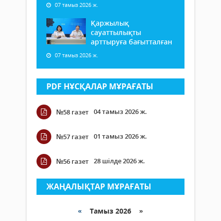
07 тамыз 2026 ж.
Қаржылық
сауаттылықты
арттыруға бағытталған
07 тамыз 2026 ж.
PDF НҰСҚАЛАР МҰРАҒАТЫ
04 тамыз 2026 ж.
№58 газет
01 тамыз 2026 ж.
№57 газет
28 шілде 2026 ж.
№56 газет
ЖАҢАЛЫҚТАР МҰРАҒАТЫ
«
Тамыз 2026 »