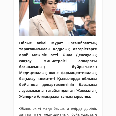
Облыс әкімі Мұрат Ергешбаевтың
төрағалығымен кадрлық өзгерістерге
орай мәжіліс өтті. Онда Денсаулық
сақтау министрлігі аппараты
басшысының бұйрығымен
Медициналық және фармацевтикалық
бақылау комитеті Қызылорда облысы
бойынша департаментінің басшысы
лауазымына тағайындалған Жақсылық
Жанерке Алмасқызы таныстырылды.
Облыс әкімі жаңа басшыға өңірде дәрілік
заттар мен медициналық бұйымдардың