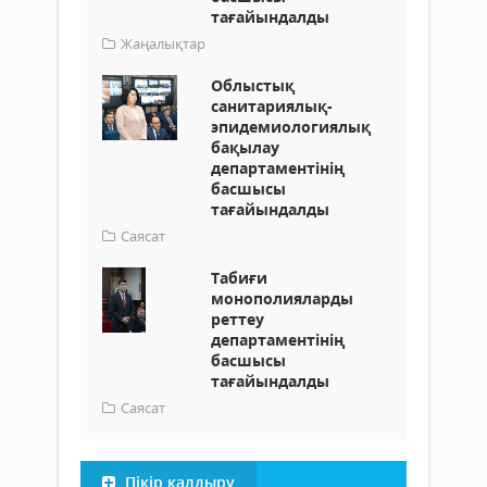
тағайындалды
Жаңалықтар
Облыстық
санитариялық-
эпидемиологиялық
бақылау
департаментінің
басшысы
тағайындалды
Саясат
Табиғи
монополияларды
реттеу
департаментінің
басшысы
тағайындалды
Саясат
Пікір қалдыру