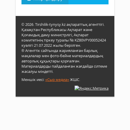
© 2026. Tirshilik-tynysy.kz ақпараттық агенттігі.
Қазақстан Республикасы Ақпарат және
Қоғамдық даму министрлігі, Ақпарат
комитетінің тіркеу туралы № KZ80VPY00052424
куәлігі 21.07.2022 жылы берілген.
® Агенттік сайтында жарияланған барлық
мақалалар мен фото-бейне материалдардың
авторлық құқықтары қорғалған.
Материалдарды пайдаланған жағдайда сілтеме
жасалуы міндетті.
Меншік иесі:
«Сыр медиа»
ЖШС.