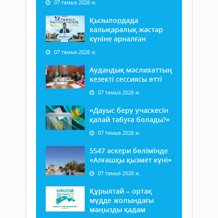
07 тамыз 2026 ж.
Қызылордада
халықаралық жастар
күніне арналған
07 тамыз 2026 ж.
Аудандық мәслихаттың
кезекті сессиясы өтті
07 тамыз 2026 ж.
«Дауыс беру учаскесін
қалай табуға болады?»
07 тамыз 2026 ж.
5547 әскери бөлімінде
«Алғашқы қызмет күні»
07 тамыз 2026 ж.
Құрылтай – ортақ
мүдде жолындағы
маңызды қадам