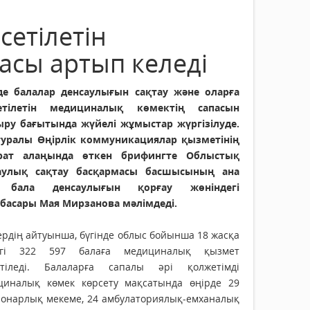
етілетін
асы артып келеді
де балалар денсаулығын сақтау және оларға
етілетін медициналық көмектің сапасын
ыру бағытында жүйелі жұмыстар жүргізілуде.
туралы Өңірлік коммуникациялар қызметінің
рат алаңында өткен брифингте Облыстық
аулық сақтау басқармасы басшысының ана
 бала денсаулығын қорғау жөніндегі
басары Мая Мирзанова мәлімдеді.
рдің айтуынша, бүгінде облыс бойынша 18 жасқа
нгі 322 597 балаға медициналық қызмет
етіледі. Балаларға сапалы әрі қолжетімді
циналық көмек көрсету мақсатында өңірде 29
ионарлық мекеме, 24 амбулаториялық-емханалық