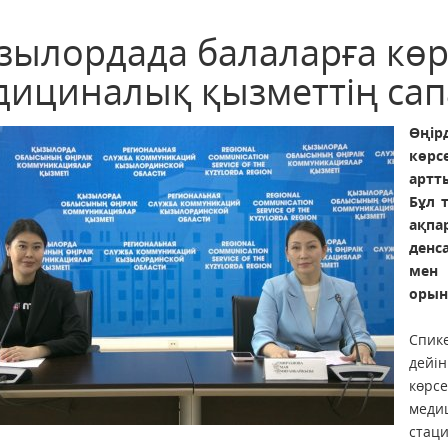
зылордада балаларға көрс
дициналық қызметтің сап
Өңір
көрс
артт
Бұл 
ақпа
денс
мен
орын
Спике
дейі
көрс
меди
стац