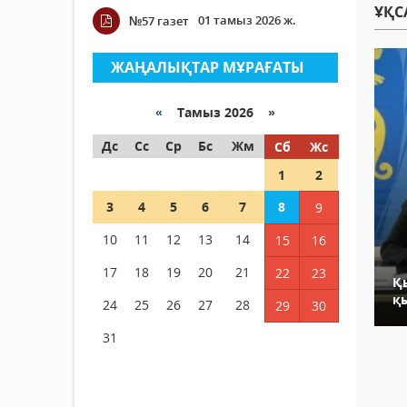
ҰҚС
01 тамыз 2026 ж.
№57 газет
ЖАҢАЛЫҚТАР МҰРАҒАТЫ
«
Тамыз 2026 »
Дс
Сс
Ср
Бс
Жм
Сб
Жс
1
2
3
4
5
6
7
8
9
10
11
12
13
14
15
16
17
18
19
20
21
22
23
Қ
қ
24
25
26
27
28
29
30
31