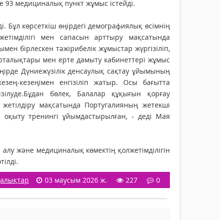
не 93 медициналық пункт жұмыс істейді.
. Бұл көрсеткіш өңірдегі демографиялық өсімнің
жетімділігі мен сапасын арттыру мақсатында
н бірлескен тәжірибелік жұмыстар жүргізіліп,
 орталықтары мен ерте дамыту кабинеттері жұмыс
өңірде Дүниежүзілік денсаулық сақтау ұйымының
езең-кезеңімен енгізіліп жатыр. Осы бағытта
ізілуде.Бұдан бөлек, Балалар құқығын қорғау
н жетілдіру мақсатында Португалияның жетекші
оқыту тренингі ұйымдастырылған, - деді Мая
алу және медициналық көмектің қолжетімділігін
ілді.
алықтар
03 маусым 2026 ж.
227
0