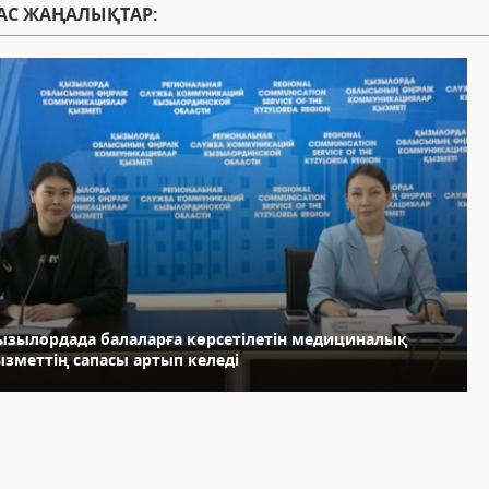
АС ЖАҢАЛЫҚТАР:
ызылордада балаларға көрсетілетін медициналық
ызметтің сапасы артып келеді