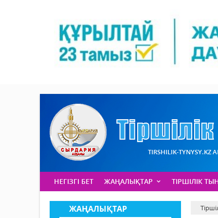
TIRSHILIK-TYNYSY.KZ 
НЕГІЗГІ БЕТ
ЖАҢАЛЫҚТАР
ТІРШІЛІК ТЫ
ЖАҢАЛЫҚТАР
Тірші