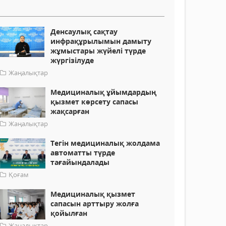
Денсаулық сақтау
инфрақұрылымын дамыту
жұмыстары жүйелі түрде
жүргізілуде
Жаңалықтар
Медициналық ұйымдардың
қызмет көрсету сапасы
жақсарған
Жаңалықтар
Тегін медициналық жолдама
автоматты түрде
тағайындалады
Қоғам
Медициналық қызмет
сапасын арттыру жолға
қойылған
Жаңалықтар