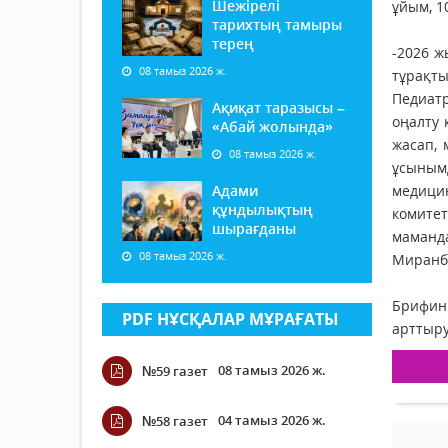
Шежірелі
ұйым, 1
тарихтың тамыры
терең
-2026 ж
08 тамыз 2026 ж.
тұрақт
Педиатр
Ақиқат таразысы –
оңалту 
«Абай жолында»
жасап, 
08 тамыз 2026 ж.
ұсыным
Адами
медици
құндылықтың
комите
шырағданы
маманд
08 тамыз 2026 ж.
Миранб
Брифинг
PDF НҰСҚАЛАР МҰРАҒАТЫ
арттыру
08 тамыз 2026 ж.
№59 газет
04 тамыз 2026 ж.
№58 газет