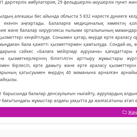
01 дәрігерлік амбулатория, 29 фельдшерлік-акушерлік пункт жә
ылдың алғашқы бес айында облыста 5 832 нәресте дүниеге келді
ы екенін аңғартады. Балаларға медициналық көмектің қол
ия және балалар хирургиясы ғылыми орталығының мамандарыме
қызметтері кеңейтілуде. Сонымен қатар, өңірде ерте араласу
мыңдаған бала қажетті қызметтермен қамтылуда. Сондай-ақ, 
дарына сәйкес «Балаға мейірімді аурухана» қағидаттары к
на қызметкерлерінің біліктілігін арттыру жұмыстары жүрг
тімен бірлесіп, ерте дамыту және ерте араласу қызметтері
арының қатысуымен өңірдің 40 маманына арналған арнайы 
айқызы.
 барысында балалар денсаулығын нығайту, аурулардың алдын 
 бағытындағы жұмыстар алдағы уақытта да жалғасатыны атап өт
Жаң