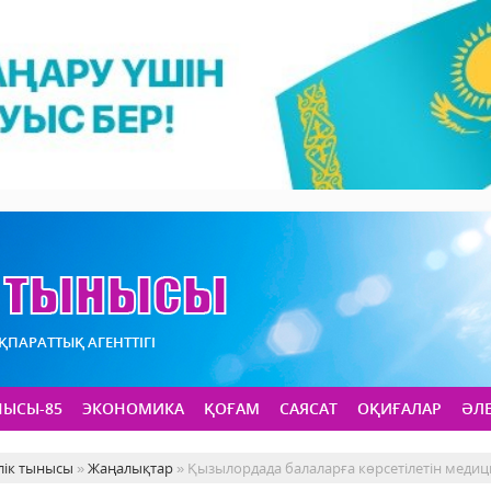
АҚПАРАТТЫҚ АГЕНТТІГІ
НЫСЫ-85
ЭКОНОМИКА
ҚОҒАМ
САЯСАТ
ОҚИҒАЛАР
ӘЛ
лік тынысы
»
Жаңалықтар
» Қызылордада балаларға көрсетілетін медиц