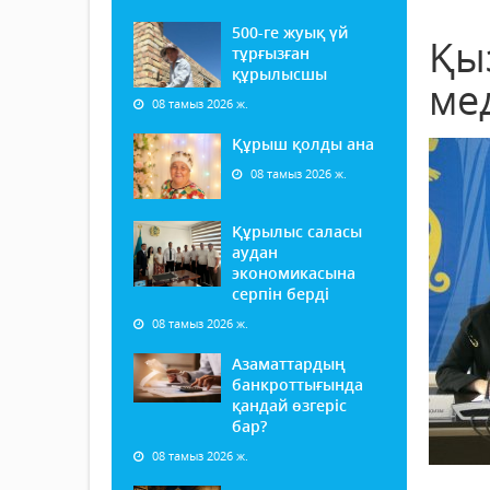
500-ге жуық үй
Қы
тұрғызған
құрылысшы
ме
08 тамыз 2026 ж.
Құрыш қолды ана
08 тамыз 2026 ж.
Құрылыс саласы
аудан
экономикасына
серпін берді
08 тамыз 2026 ж.
Азаматтардың
банкроттығында
қандай өзгеріс
бар?
08 тамыз 2026 ж.