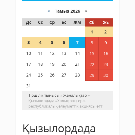
«
Тамыз 2026 »
Дс
Сс
Ср
Бс
Жм
Сб
Жс
1
2
3
4
5
6
7
8
9
10
11
12
13
14
15
16
17
18
19
20
21
22
23
24
25
26
27
28
29
30
31
Тіршілік тынысы
»
Жаңалықтар
»
Қызылордада «Халық заңгері»
республикалық әлеуметтік акциясы өтті
Қызылордада