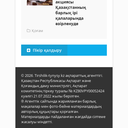
акциясы
Қазақстанның
барлық ірі
қалаларында
әзірленуде
Қоғам
Пікір қалдыру
© 2026. Tirshilik-tynysy.kz ақпараттық агенттігі.
Қазақстан Республикасы Ақпарат және
Қоғамдық даму министрлігі, Ақпарат
комитетінің тіркеу туралы № KZ80VPY00052424
куәлігі 21.07.2022 жылы берілген.
® Агенттік сайтында жарияланған барлық
мақалалар мен фото-бейне материалдардың
авторлық құқықтары қорғалған.
Материалдарды пайдаланған жағдайда сілтеме
жасалуы міндетті.