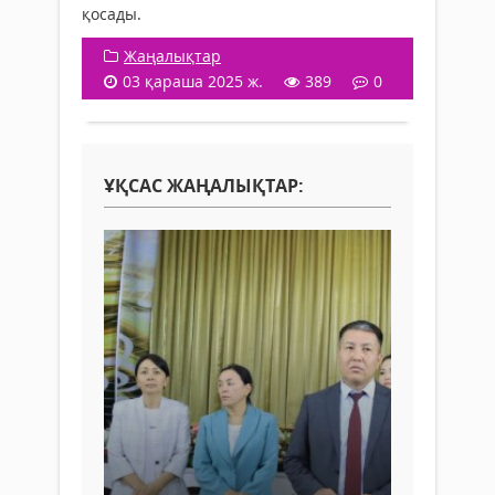
қосады.
Жаңалықтар
03 қараша 2025 ж.
389
0
ҰҚСАС ЖАҢАЛЫҚТАР: