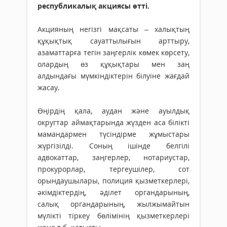
республикалық акциясы өтті.
Акцияның негізгі мақсаты – халықтың
құқықтық сауаттылығын арттыру,
азаматтарға тегін заңгерлік көмек көрсету,
олардың өз құқықтары мен заң
алдындағы мүмкіндіктерін білуіне жағдай
жасау.
Өңірдің қала, аудан және ауылдық
округтар аймақтарында жүзден аса білікті
мамандармен түсіндірме жұмыстары
жүргізілді. Соның ішінде белгілі
адвокаттар, заңгерлер, нотариустар,
прокурорлар, тергеушілер, сот
орындаушылары, полиция қызметкерлері,
әкімдіктердің, әділет органдарының,
салық органдарының, жылжымайтын
мүлікті тіркеу бөлімінің қызметкерлері