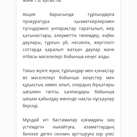
және т.б. қатысты.
Акция барысында тұрғындарға
прокуратура қызметкерлерімен
түсіндірмелі үнпарақтар таратылып, жер
қатынастары, әлеуметтік төлемдер, еңбек
даулары, тұрғын үй, несиелік, жергілікті
соттарда қаралып жатқан даулар және
отбасы мәселелері бойынша кеңес алды.
Тоғыз жүзге жуық тұрғындар мен қонақтар
өз мәселелері бойынша кеңестер мен
құқықтық көмек алып, олардың бірқатары
шешімін тапты, қалғандары бойынша
шешім қабылдау жөнінде нақты нұсқаулар
берілді.
Мұндай игі бастамалар қоғамдағы заң
үстемдігін нығайтуға, азаматтардың
билікке деген сенімін арттыруға зор үлес