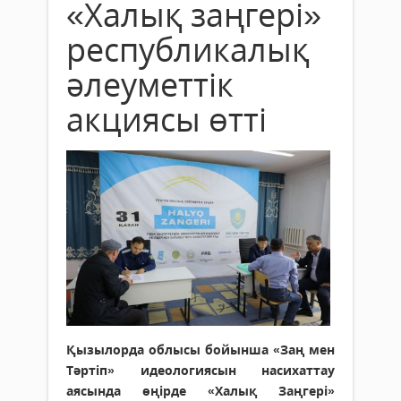
«Халық заңгері»
республикалық
әлеуметтік
акциясы өтті
Қызылорда облысы бойынша «Заң мен
Тәртіп» идеологиясын насихаттау
аясында өңірде «Халық Заңгері»