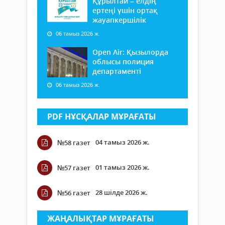
Құрылтай – елдің
ертеңі үшін ортақ
жауапкершілік
06 тамыз 2026 ж.
Open Air: Қызылорда
облысы полиция
департаменті
06 тамыз 2026 ж.
PDF НҰСҚАЛАР МҰРАҒАТЫ
04 тамыз 2026 ж.
№58 газет
01 тамыз 2026 ж.
№57 газет
28 шілде 2026 ж.
№56 газет
ЖАҢАЛЫҚТАР МҰРАҒАТЫ