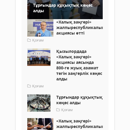
Тұрғындар құқықтық кеңес
алды
«Халық заңгері»
жалпыреспубликалық
акциясы өтті
Қоғам
Қызылордада
«Халық заңгері»
акциясы аясында
800-ге жуық азамат
тегін заңгерлік кеңес
алды
Қоғам
Тұрғындар құқықтық
кеңес алды
Қоғам
«Халық заңгері»
жалпыреспубликалық