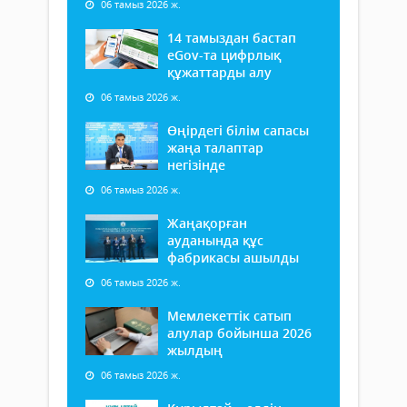
06 тамыз 2026 ж.
14 тамыздан бастап
еGov-та цифрлық
құжаттарды алу
06 тамыз 2026 ж.
Өңірдегі білім сапасы
жаңа талаптар
негізінде
06 тамыз 2026 ж.
Жаңақорған
ауданында құс
фабрикасы ашылды
06 тамыз 2026 ж.
Мемлекеттік сатып
алулар бойынша 2026
жылдың
06 тамыз 2026 ж.