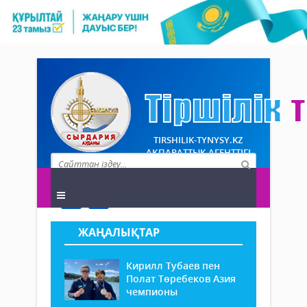
TIRSHILIK-TYNYSY.KZ
АҚПАРАТТЫҚ АГЕНТТІГІ
ЖАҢАЛЫҚТАР
Кирилл Тубаев пен
Полат Төребеков Азия
чемпионы