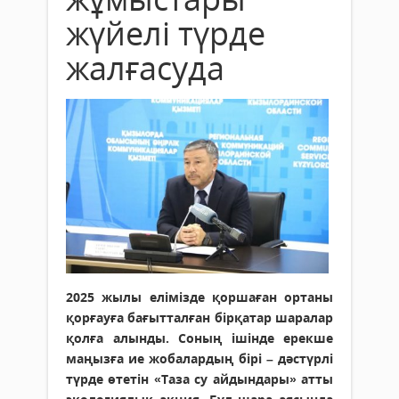
жүйелі түрде
жалғасуда
2025 жылы елімізде қоршаған ортаны
қорғауға бағытталған бірқатар шаралар
қолға алынды. Соның ішінде ерекше
маңызға ие жобалардың бірі – дәстүрлі
түрде өтетін «Таза су айдындары» атты