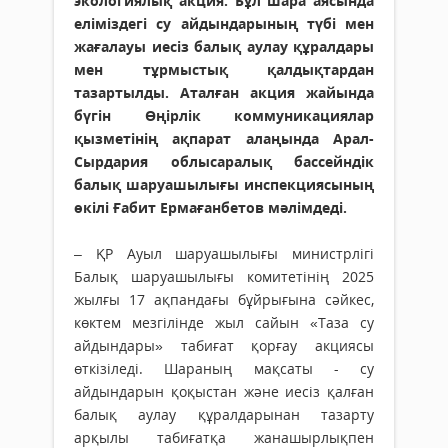
экологиялық акция. Бұл шара аясында
еліміздегі су айдындарының түбі мен
жағалауы иесіз балық аулау құралдары
мен тұрмыстық қалдықтардан
тазартылды. Аталған акция жайында
бүгін Өңірлік коммуникациялар
қызметінің ақпарат алаңында Арал-
Сырдария облысаралық бассейндік
балық шаруашылығы инспекциясының
өкілі Ғабит Ермағанбетов мәлімдеді.
– ҚР Ауыл шаруашылығы министрлігі
Балық шаруашылығы комитетінің 2025
жылғы 17 ақпандағы бұйрығына сәйкес,
көктем мезгілінде жыл сайын «Таза су
айдындары» табиғат қорғау акциясы
өткізіледі. Шараның мақсаты - су
айдындарын қоқыстан және иесіз қалған
балық аулау құралдарынан тазарту
арқылы табиғатқа жанашырлықпен