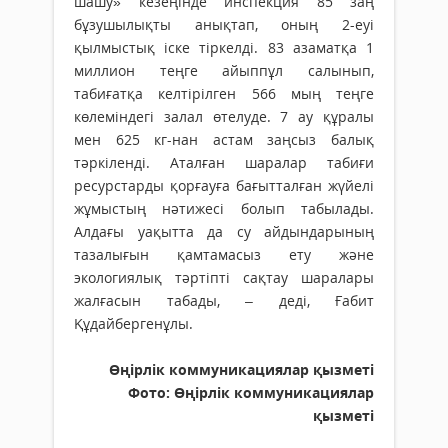
шашу» кезеңінде инспекция 85 заң
бұзушылықты анықтап, оның 2-еуі
қылмыстық іске тіркелді. 83 азаматқа 1
миллион теңге айыппұл салынып,
табиғатқа келтірілген 566 мың теңге
көлеміндегі залал өтелуде. 7 ау құралы
мен 625 кг-нан астам заңсыз балық
тәркіленді. Аталған шаралар табиғи
ресурстарды қорғауға бағытталған жүйелі
жұмыстың нәтижесі болып табылады.
Алдағы уақытта да су айдындарының
тазалығын қамтамасыз ету және
экологиялық тәртіпті сақтау шаралары
жалғасын табады, – деді, Ғабит
Құдайбергенұлы.
Өңірлік коммуникациялар қызметі
Фото: Өңірлік коммуникациялар
қызметі