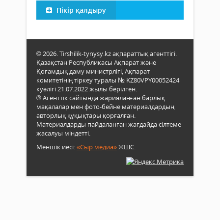
Пікір қалдыру
© 2026. Tirshilik-tynysy.kz ақпараттық агенттігі.
Қазақстан Республикасы Ақпарат және
Қоғамдық даму министрлігі, Ақпарат
комитетінің тіркеу туралы № KZ80VPY00052424
куәлігі 21.07.2022 жылы берілген.
® Агенттік сайтында жарияланған барлық
мақалалар мен фото-бейне материалдардың
авторлық құқықтары қорғалған.
Материалдарды пайдаланған жағдайда сілтеме
жасалуы міндетті.
Меншік иесі:
«Сыр медиа»
ЖШС.