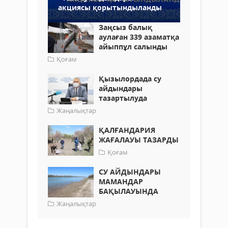
акциясы қорытындыланды
Заңсыз балық
аулаған 339 азаматқа
айыппұл салынды
Қоғам
Қызылордада су
айдындары
тазартылуда
Жаңалықтар
ҚАЛҒАНДАРИЯ
ЖАҒАЛАУЫ ТАЗАРДЫ
Қоғам
СУ АЙДЫНДАРЫ
МАМАНДАР
БАҚЫЛАУЫНДА
Жаңалықтар