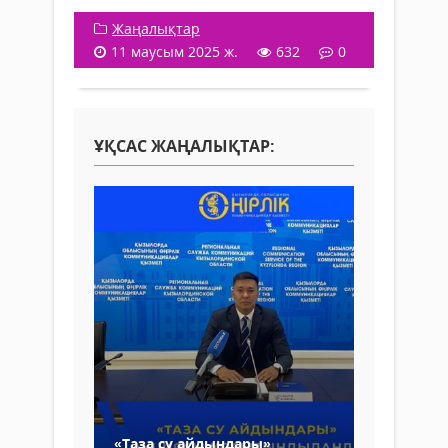
Жаңалықтар
11 маусым 2025 ж.
632
0
ҰҚСАС ЖАҢАЛЫҚТАР:
«Таза су айдындары»