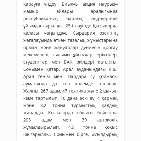
қарауға үндеу. Биылғы акция наурыз–
мамыр айлары аралығында
республиканың барлық өңірлерінде
ұйымдастырылды. 25-і сәуірде Қызылорда
қаласы маңындағы Сырдария өзенінің
жағалауында өткен тазалық жұмыстарына
орман және жануарлар дүниесін қорғау
мекемелері, ғылыми ұйымдар, еріктілер,
студенттер мен БАҚ өкілдері қатысты.
Сонымен қатар, Арал ауданындағы Кіші
Арал теңізі мен Шардара су қоймасы
аумағында да кең көлемде өткізілді.
Жалпы, 267 адам, 47 техника және 2 шағын
кеме тартылып, 10 дана ескі ау, 4 қармақ
және 8,2 тонна тұрмыстық қалдық
жиналды. Қызылорда облысы бойынша
203 адам мен 39 автокөлік
жұмылдырылып, 4,9 тонна қоқыс
шығарылды. Сонымен бірге, «Уылдырық