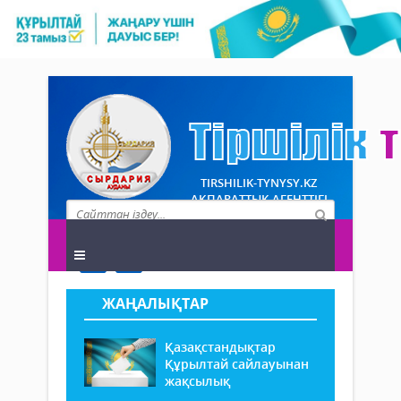
TIRSHILIK-TYNYSY.KZ
АҚПАРАТТЫҚ АГЕНТТІГІ
ЖАҢАЛЫҚТАР
Қазақстандықтар
Құрылтай сайлауынан
жақсылық