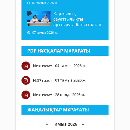
07 тамыз 2026 ж.
Қаржылық
сауаттылықты
арттыруға бағытталған
07 тамыз 2026 ж.
PDF НҰСҚАЛАР МҰРАҒАТЫ
04 тамыз 2026 ж.
№58 газет
01 тамыз 2026 ж.
№57 газет
28 шілде 2026 ж.
№56 газет
ЖАҢАЛЫҚТАР МҰРАҒАТЫ
«
Тамыз 2026 »