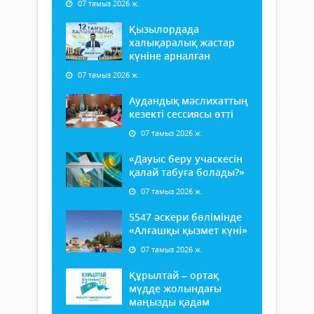
07 тамыз 2026 ж.
Қызылордада
халықаралық жастар
күніне арналған
07 тамыз 2026 ж.
Аудандық мәслихаттың
кезекті сессиясы өтті
07 тамыз 2026 ж.
«Дауыс беру учаскесін
қалай табуға болады?»
07 тамыз 2026 ж.
5547 әскери бөлімінде
«Алғашқы қызмет күні»
07 тамыз 2026 ж.
Құрылтай – ортақ
мүдде жолындағы
маңызды қадам