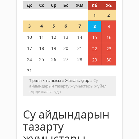
Дс
Сс
Ср
Бс
Жм
Сб
Жс
1
2
3
4
5
6
7
8
9
10
11
12
13
14
15
16
17
18
19
20
21
22
23
24
25
26
27
28
29
30
31
Тіршілік тынысы
»
Жаңалықтар
» Су
айдындарын тазарту жұмыстары жүйелі
түрде жалғасуда
Су айдындарын
тазарту
жұмыстары