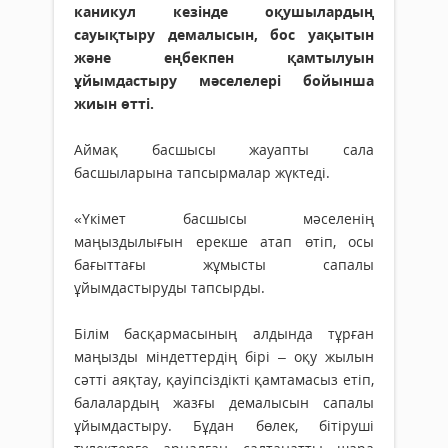
каникул кезінде оқушылардың
сауықтыру демалысын, бос уақытын
және еңбекпен қамтылуын
ұйымдастыру мәселелері бойынша
жиын өтті.
Аймақ басшысы жауапты сала
басшыларына тапсырмалар жүктеді.
«Үкімет басшысы мәселенің
маңыздылығын ерекше атап өтіп, осы
бағыттағы жұмысты сапалы
ұйымдастыруды тапсырды.
Білім басқармасының алдында тұрған
маңызды міндеттердің бірі – оқу жылын
сәтті аяқтау, қауіпсіздікті қамтамасыз етіп,
балалардың жазғы демалысын сапалы
ұйымдастыру. Бұдан бөлек, бітіруші