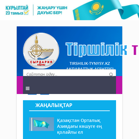
TIRSHILIK-TYNYSY.KZ
АҚПАРАТТЫҚ АГЕНТТІГІ
ЖАҢАЛЫҚТАР
Қазақстан Орталық
Азиядағы көшуге ең
қолайлы ел