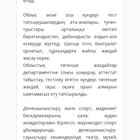
өтеді.
Облыс әкімі осы күндері тест
тапсырушылардың ата-аналары, туған-
туыстары орталыққа көптеп
баратындықтан, дайындықты алдын-ала
ескеруді жүктеді. Шатыр тігіп, биотуалет
орнатып, тұрғындарға жайлы жағдай
жасау керек.
Облыстық төтенше жағдайлар
департаментіне соңғы қоңырау, аттестат
табыстау, тестілеу өтетін күндері төтенше
жағдай, оқыс оқиға орын алмауын
қамтамасыз ету тапсырылды.
Денешынықтыру және спорт, мәдениет
басқармаларына, қала, аудан
әкімдіктерімен бірлесіп, өңіріміздегі спорт
ұйымдарында, денешынықтыру-
сауықтыру кешендерінде, театр, музей,