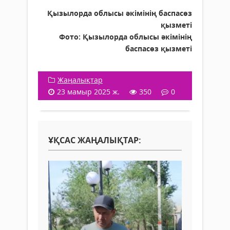
Қызылорда облысы әкімінің баспасөз
қызметі
Фото: Қызылорда облысы әкімінің
баспасөз қызметі
Жаңалықтар
23 мамыр 2025 ж.
350
0
ҰҚСАС ЖАҢАЛЫҚТАР: