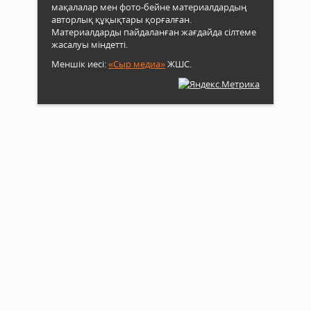
мақалалар мен фото-бейне материалдардың
авторлық құқықтары қорғалған.
Материалдарды пайдаланған жағдайда сілтеме
жасалуы міндетті.
Меншік иесі:
«Сыр медиа»
ЖШС.