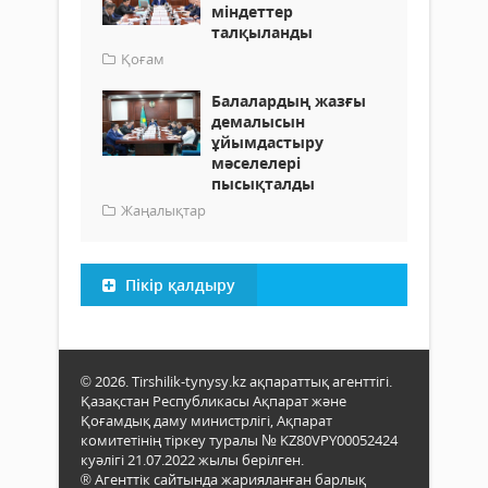
міндеттер
талқыланды
Қоғам
Балалардың жазғы
демалысын
ұйымдастыру
мәселелері
пысықталды
Жаңалықтар
Пікір қалдыру
© 2026. Tirshilik-tynysy.kz ақпараттық агенттігі.
Қазақстан Республикасы Ақпарат және
Қоғамдық даму министрлігі, Ақпарат
комитетінің тіркеу туралы № KZ80VPY00052424
куәлігі 21.07.2022 жылы берілген.
® Агенттік сайтында жарияланған барлық