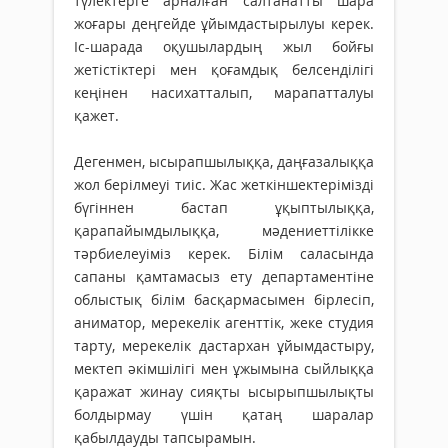
түлектерге арналған салтанатты шара
жоғары деңгейде ұйымдастырылуы керек.
Іс-шарада оқушылардың жыл бойғы
жетістіктері мен қоғамдық белсенділігі
кеңінен насихатталып, марапатталуы
қажет.
Дегенмен, ысырапшылыққа, даңғазалыққа
жол берілмеуі тиіс. Жас жеткіншектерімізді
бүгіннен бастап ұқыптылыққа,
қарапайымдылыққа, мәдениеттілікке
тәрбиелеуіміз керек. Білім саласында
сапаны қамтамасыз ету департаментіне
облыстық білім басқармасымен бірлесіп,
аниматор, мерекелік агенттік, жеке студия
тарту, мерекелік дастархан ұйымдастыру,
мектеп әкімшілігі мен ұжымына сыйлыққа
қаражат жинау сияқты ысырыпшылықты
болдырмау үшін қатаң шаралар
қабылдауды тапсырамын.