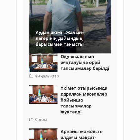
Аудан әкімі «Жалын»
лагерінің дайындық
барысымен танысты
Оқу жылының
аяқталуына орай
тапсырмалар берілді
Жаңалықтар
Үкімет отырысында
қаралған мәселелер
бойынша
тапсырмалар
жүктелді
Қоғам
Арнайы мәжілісте
алдағы мақсат-