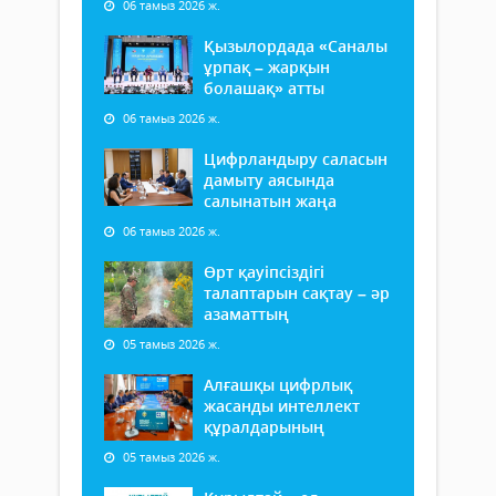
06 тамыз 2026 ж.
Қызылордада «Саналы
ұрпақ – жарқын
болашақ» атты
06 тамыз 2026 ж.
Цифрландыру саласын
дамыту аясында
салынатын жаңа
06 тамыз 2026 ж.
Өрт қауіпсіздігі
талаптарын сақтау – әр
азаматтың
05 тамыз 2026 ж.
Алғашқы цифрлық
жасанды интеллект
құралдарының
05 тамыз 2026 ж.