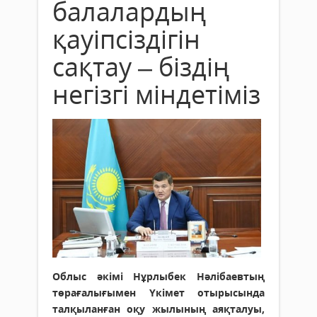
балалардың
қауіпсіздігін
сақтау – біздің
негізгі міндетіміз
Облыс әкімі Нұрлыбек Нәлібаевтың
төрағалығымен Үкімет отырысында
талқыланған оқу жылының аяқталуы,