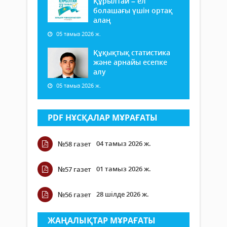
Құрылтай – ел
болашағы үшін ортақ
алаң
05 тамыз 2026 ж.
Құқықтық статистика
және арнайы есепке
алу
05 тамыз 2026 ж.
PDF НҰСҚАЛАР МҰРАҒАТЫ
04 тамыз 2026 ж.
№58 газет
01 тамыз 2026 ж.
№57 газет
28 шілде 2026 ж.
№56 газет
ЖАҢАЛЫҚТАР МҰРАҒАТЫ