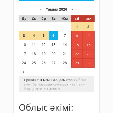
«
Тамыз 2026 »
Дс
Сс
Ср
Бс
Жм
Сб
Жс
1
2
3
4
5
6
7
8
9
10
11
12
13
14
15
16
17
18
19
20
21
22
23
24
25
26
27
28
29
30
31
Тіршілік тынысы
»
Жаңалықтар
» Облыс
әкімі: балалардың қауіпсіздігін сақтау –
біздің негізгі міндетіміз
Облыс әкімі: