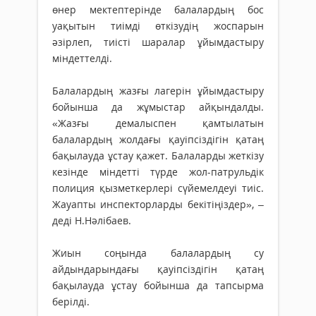
өнер мектептерінде балалардың бос
уақытын тиімді өткізудің жоспарын
әзірлеп, тиісті шаралар ұйымдастыру
міндеттелді.
Балалардың жазғы лагерін ұйымдастыру
бойынша да жұмыстар айқындалды.
«Жазғы демалыспен қамтылатын
балалардың жолдағы қауіпсіздігін қатаң
бақылауда ұстау қажет. Балаларды жеткізу
кезінде міндетті түрде жол-патрульдік
полиция қызметкерлері сүйемелдеуі тиіс.
Жауапты инспекторларды бекітіңіздер», –
деді Н.Нәлібаев.
Жиын соңында балалардың су
айдындарындағы қауіпсіздігін қатаң
бақылауда ұстау бойынша да тапсырма
берілді.