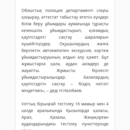
Облыстық полиция департаменті соңғы
қоңырау, аттестат табыстау өтетін күндері
білім беру ұйымдары аумағында тұрақты
кезекшілік ұйымдастырып, қоғамдық
қауіпсіздікті сақтау шараларын
күшейтіңіздер. Оқушылардың жалға
берілетін автокөлікпен экскурсия, кортеж
ұйымдастыруының алдын алу қажет. Бұл
жұмыстарға қала, аудан әкімдері де
жауапты. Жұмысты бірлесіп
ұйымдастырыңыздар. Балалардың
қауіпсіздігін сақтау – біздің негізгі
міндетіміз», – деді Н.Нәлібаев.
Ұлттық бірыңғай тестілеу 16 мамыр мен 4
шілде аралығында Қызылорда қаласы,
Арал, Қазалы, Жаңақорған
аудандарындағы тестілеу пункттерінде