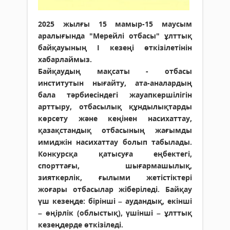
2025 жылғы 15 мамыр-15 маусым
аралығында "Мерейлі отбасы" ұлттық
байқауының І кезеңі өткізілетінін
хабарлаймыз.
Байқаудың мақсаты - отбасы
институтын нығайту, ата-аналардың
бала тәрбиесіндегі жауапкершілігін
арттыру, отбасылық құндылықтарды
көрсету және кеңінен насихаттау,
қазақстандық отбасының жағымды
имиджін насихаттау болып табылады.
Конкурсқа қатысуға еңбектегі,
спорттағы, шығармашылық,
зияткерлік, ғылыми жетістіктері
жоғары отбасылар жіберіледі. Байқау
үш кезеңде: бірінші – аудандық, екінші
– өңірлік (облыстық), үшінші – ұлттық
кезеңдерде өткізіледі.