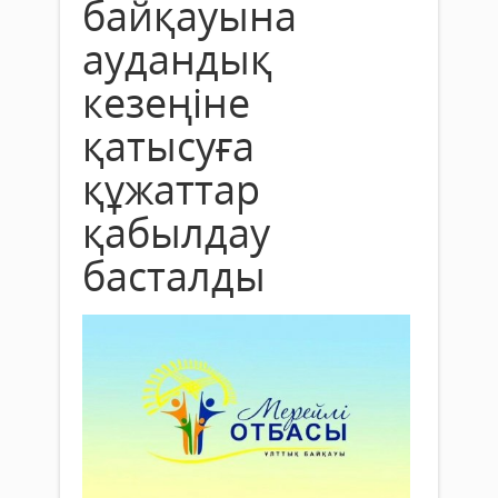
байқауына
аудандық
кезеңіне
қатысуға
құжаттар
қабылдау
басталды