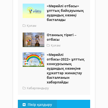
«Мерейлі отбасы»
ұлттық байқауының
аудандық кезеңі
басталады
Қоғам
Отанның тірегі –
отбасы
Қоғам
«Мерейлі
отбасы-2022» ұлттық
конкурсының
аудандық кезеңіне
құжаттар жинақтау
басталғанын
хабарлайды
Хабарландыру
Пікір қалдыру