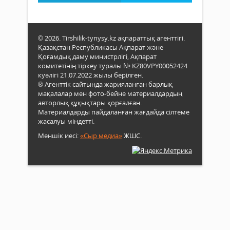
© 2026. Tirshilik-tynysy.kz ақпараттық агенттігі.
Қазақстан Республикасы Ақпарат және
Қоғамдық даму министрлігі, Ақпарат
комитетінің тіркеу туралы № KZ80VPY00052424
куәлігі 21.07.2022 жылы берілген.
® Агенттік сайтында жарияланған барлық
мақалалар мен фото-бейне материалдардың
авторлық құқықтары қорғалған.
Материалдарды пайдаланған жағдайда сілтеме
жасалуы міндетті.
Меншік иесі:
«Сыр медиа»
ЖШС.