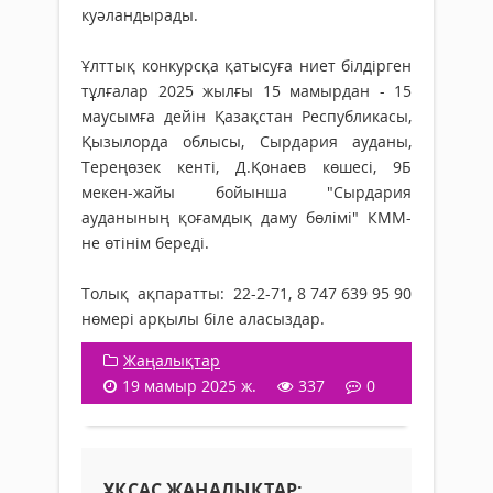
куәландырады.
Ұлттық конкурсқа қатысуға ниет білдірген
тұлғалар 2025 жылғы 15 мамырдан - 15
маусымға дейін Қазақстан Республикасы,
Қызылорда облысы, Сырдария ауданы,
Тереңөзек кенті, Д.Қонаев көшесі, 9Б
мекен-жайы бойынша "Сырдария
ауданының қоғамдық даму бөлімі" КММ-
не өтінім береді.
Толық ақпаратты: 22-2-71, 8 747 639 95 90
нөмері арқылы біле аласыздар.
Жаңалықтар
19 мамыр 2025 ж.
337
0
ҰҚСАС ЖАҢАЛЫҚТАР: