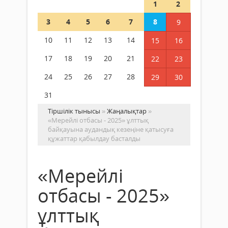
1
2
3
4
5
6
7
8
9
10
11
12
13
14
15
16
17
18
19
20
21
22
23
24
25
26
27
28
29
30
31
Тіршілік тынысы
»
Жаңалықтар
»
«Мерейлі отбасы - 2025» ұлттық
байқауына аудандық кезеңіне қатысуға
құжаттар қабылдау басталды
«Мерейлі
отбасы - 2025»
ұлттық