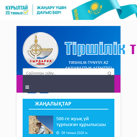
TIRSHILIK-TYNYSY.KZ
АҚПАРАТТЫҚ АГЕНТТІГІ
ЖАҢАЛЫҚТАР
500-ге жуық үй
тұрғызған құрылысшы
08 тамыз 2026 ж.