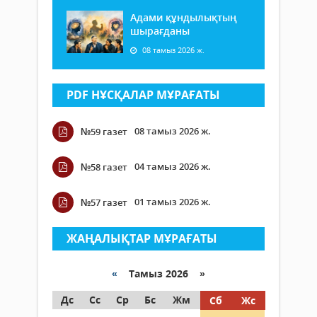
Адами құндылықтың
шырағданы
08 тамыз 2026 ж.
PDF НҰСҚАЛАР МҰРАҒАТЫ
08 тамыз 2026 ж.
№59 газет
04 тамыз 2026 ж.
№58 газет
01 тамыз 2026 ж.
№57 газет
ЖАҢАЛЫҚТАР МҰРАҒАТЫ
«
Тамыз 2026 »
Дс
Сс
Ср
Бс
Жм
Сб
Жс