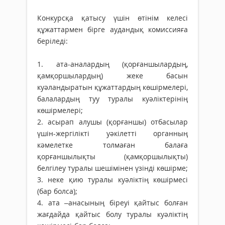
Конкурсқа қатысу үшін өтінім келесі
құжаттармен бірге аудандық комиссияға
беріледі:
1. ата-аналардың (қорғаншылардың,
қамқоршылардың) жеке басын
куәландыратын құжаттардың көшірмелері,
балалардың туу туралы куәліктерінің
көшірмелері;
2. асырап алушы (қорғаншы) отбасылар
үшін-жергілікті уәкілетті органның
кәмелетке толмаған балаға
қорғаншылықты (қамқоршылықты)
белгілеу туралы шешімінен үзінді көшірме;
3. неке қию туралы куәліктің көшірмесі
(бар болса);
4. ата –анасының біреуі қайтыс болған
жағдайда қайтыс болу туралы куәліктің