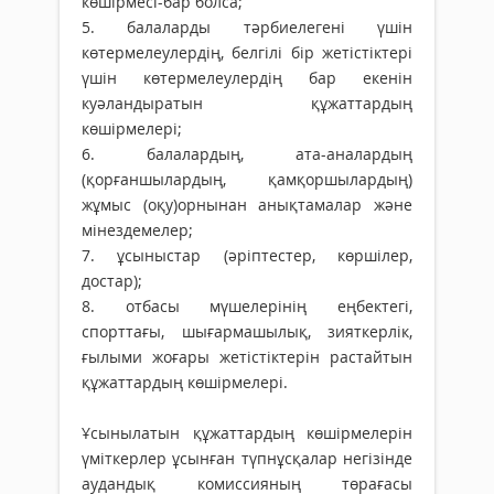
көшірмесі-бар болса;
5. балаларды тәрбиелегені үшін
көтермелеулердің, белгілі бір жетістіктері
үшін көтермелеулердің бар екенін
куәландыратын құжаттардың
көшірмелері;
6. балалардың, ата-аналардың
(қорғаншылардың, қамқоршылардың)
жұмыс (оқу)орнынан анықтамалар және
мінездемелер;
7. ұсыныстар (әріптестер, көршілер,
достар);
8. отбасы мүшелерінің еңбектегі,
спорттағы, шығармашылық, зияткерлік,
ғылыми жоғары жетістіктерін растайтын
құжаттардың көшірмелері.
Ұсынылатын құжаттардың көшірмелерін
үміткерлер ұсынған түпнұсқалар негізінде
аудандық комиссияның төрағасы