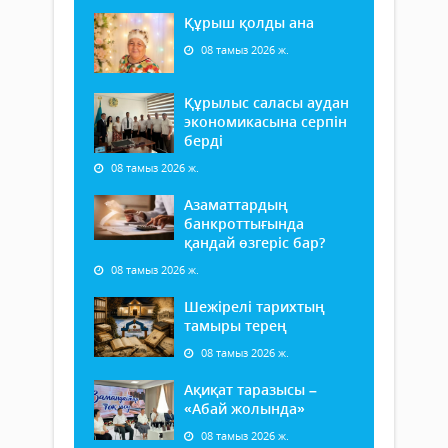
Құрыш қолды ана
08 тамыз 2026 ж.
Құрылыс саласы аудан
экономикасына серпін
берді
08 тамыз 2026 ж.
Азаматтардың
банкроттығында
қандай өзгеріс бар?
08 тамыз 2026 ж.
Шежірелі тарихтың
тамыры терең
08 тамыз 2026 ж.
Ақиқат таразысы –
«Абай жолында»
08 тамыз 2026 ж.