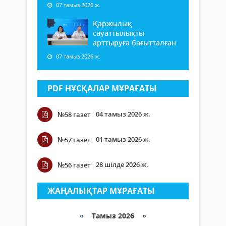
07 тамыз 2026 ж.
Қаржылық
сауаттылықты
арттыруға бағытталған
07 тамыз 2026 ж.
PDF НҰСҚАЛАР МҰРАҒАТЫ
04 тамыз 2026 ж.
№58 газет
01 тамыз 2026 ж.
№57 газет
28 шілде 2026 ж.
№56 газет
ЖАҢАЛЫҚТАР МҰРАҒАТЫ
«
Тамыз 2026 »