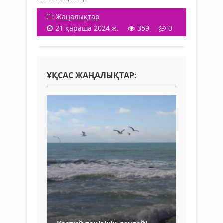
Жаңалықтар
21 қараша 2024 ж.
359
0
ҰҚСАС ЖАҢАЛЫҚТАР: