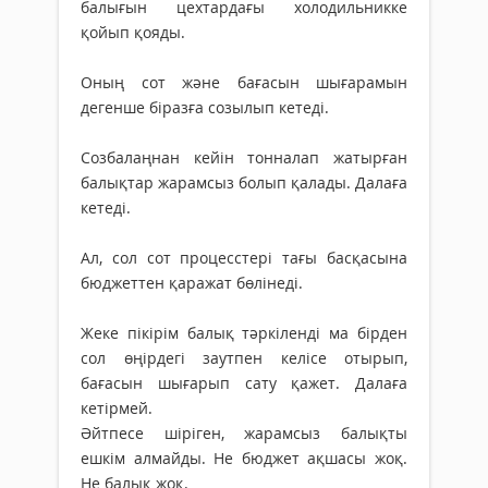
балығын цехтардағы холодильникке
қойып қояды.
Оның сот және бағасын шығарамын
дегенше біразға созылып кетеді.
Созбалаңнан кейін тонналап жатырған
балықтар жарамсыз болып қалады. Далаға
кетеді.
Ал, сол сот процесстері тағы басқасына
бюджеттен қаражат бөлінеді.
Жеке пікірім балық тәркіленді ма бірден
сол өңірдегі заутпен келісе отырып,
бағасын шығарып сату қажет. Далаға
кетірмей.
Әйтпесе шіріген, жарамсыз балықты
ешкім алмайды. Не бюджет ақшасы жоқ.
Не балық жоқ.