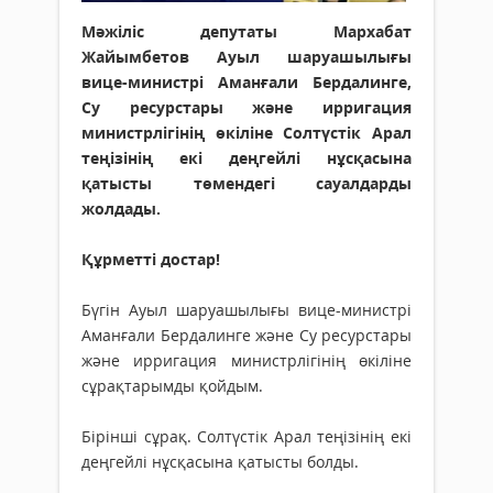
Мәжіліс депутаты Мархабат
Жайымбетов Ауыл шаруашылығы
вице-министрі Аманғали Бердалинге,
Су ресурстары және ирригация
министрлігінің өкіліне Солтүстік Арал
теңізінің екі деңгейлі нұсқасына
қатысты төмендегі сауалдарды
жолдады.
Құрметті достар!
Бүгін Ауыл шаруашылығы вице-министрі
Аманғали Бердалинге және Су ресурстары
және ирригация министрлігінің өкіліне
сұрақтарымды қойдым.
Бірінші сұрақ. Солтүстік Арал теңізінің екі
деңгейлі нұсқасына қатысты болды.