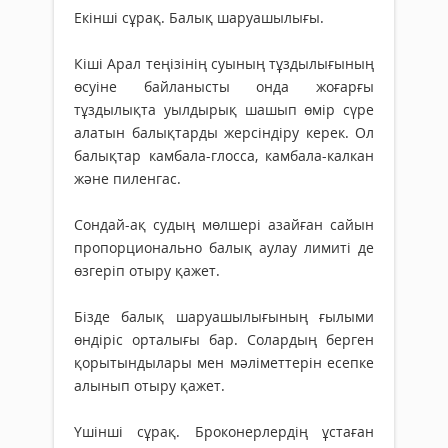
Екінші сұрақ. Балық шаруашылығы.
Кіші Арал теңізінің суының тұздылығының
өсуіне байланысты онда жоғарғы
тұздылықта уылдырық шашып өмір сүре
алатын балықтарды жерсіндіру керек. Ол
балықтар камбала-глосса, камбала-калкан
және пиленгас.
Сондай-ақ судың мөлшері азайған сайын
пропорционально балық аулау лимиті де
өзгеріп отыру қажет.
Бізде балық шаруашылығының ғылыми
өндіріс орталығы бар. Солардың берген
қорытындылары мен мәліметтерін есепке
алынып отыру қажет.
Үшінші сұрақ. Броконерлердің ұстаған