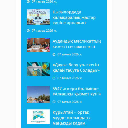
07 тамыз 2026 ж.
Қызылордада
халықаралық жастар
күніне арналған
07 тамыз 2026 ж.
Аудандық мәслихаттың
кезекті сессиясы өтті
07 тамыз 2026 ж.
«Дауыс беру учаскесін
қалай табуға болады?»
07 тамыз 2026 ж.
5547 әскери бөлімінде
«Алғашқы қызмет күні»
07 тамыз 2026 ж.
Құрылтай – ортақ
мүдде жолындағы
маңызды қадам