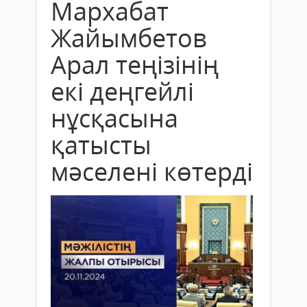
Мархабат
Жайымбетов
Арал теңізінің
екі деңгейлі
нұсқасына
қатысты
мәселені көтерді