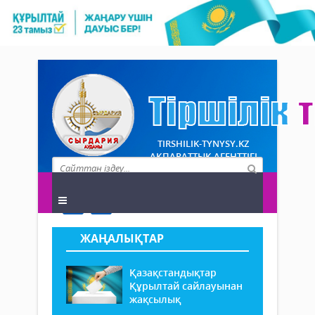
TIRSHILIK-TYNYSY.KZ
АҚПАРАТТЫҚ АГЕНТТІГІ
ЖАҢАЛЫҚТАР
Қазақстандықтар
Құрылтай сайлауынан
жақсылық