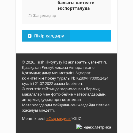
балығы шетелге
экспортталуда
Жаңалықтар
Пікір қалдыру
© 2026. Tirshilik-tynysy.kz ақпараттық агенттігі.
Қазақстан Республикасы Ақпарат және
Қоғамдық даму министрлігі, Ақпарат
комитетінің тіркеу туралы № KZ80VPY00052424
куәлігі 21.07.2022 жылы берілген.
® Агенттік сайтында жарияланған барлық
мақалалар мен фото-бейне материалдардың
авторлық құқықтары қорғалған.
Материалдарды пайдаланған жағдайда сілтеме
жасалуы міндетті.
Меншік иесі:
«Сыр медиа»
ЖШС.