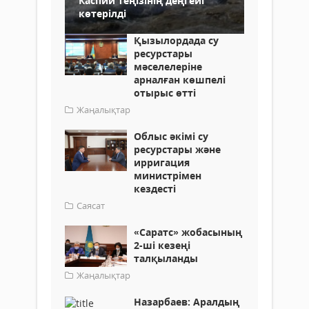
Каспий теңізінің деңгейі
көтерілді
Қызылордада су
ресурстары
мәселелеріне
арналған көшпелі
отырыс өтті
Жаңалықтар
Облыс әкімі су
ресурстары және
ирригация
министрімен
кездесті
Саясат
«Саратс» жобасының
2-ші кезеңі
талқыланды
Жаңалықтар
Назарбаев: Аралдың