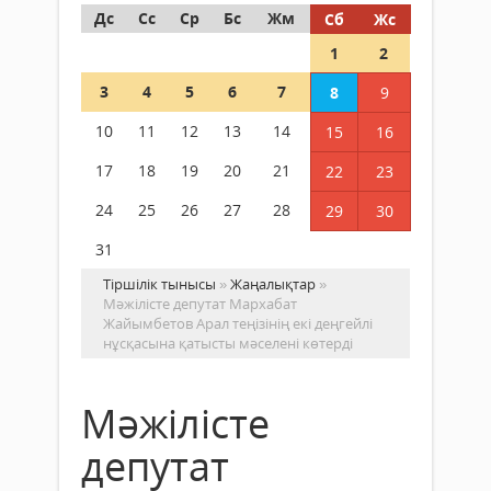
Дс
Сс
Ср
Бс
Жм
Сб
Жс
1
2
3
4
5
6
7
8
9
10
11
12
13
14
15
16
17
18
19
20
21
22
23
24
25
26
27
28
29
30
31
Тіршілік тынысы
»
Жаңалықтар
»
Мәжілісте депутат Мархабат
Жайымбетов Арал теңізінің екі деңгейлі
нұсқасына қатысты мәселені көтерді
Мәжілісте
депутат