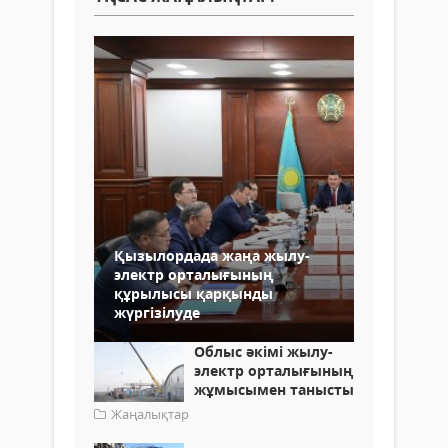
Қызылордада жаңа жылу-
электр орталығының
құрылысы қарқынды
жүргізілуде
Облыс әкімі жылу-
электр орталығының
жұмысымен танысты
Жаңалықтар