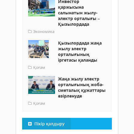
Инвестор
қаржысына
салынатын жылу-
электр орталығы –
Қызылордада
Экономика
Қызылордада жаңа
жылу электр
орталығының
іргетасы қаланды
Қоғам
Жаңа жылу электр
орталығының жоба-
сметалық құжаттары
әзірленуде
Қоғам
Пікір қалдыру