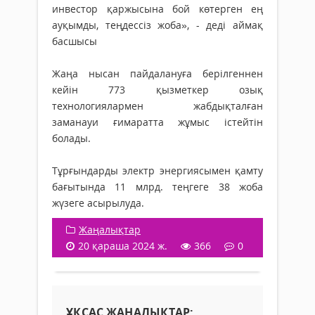
инвестор қаржысына бой көтерген ең
ауқымды, теңдессіз жоба», - деді аймақ
басшысы
Жаңа нысан пайдалануға берілгеннен
кейін 773 қызметкер озық
технологиялармен жабдықталған
заманауи ғимаратта жұмыс істейтін
болады.
Тұрғындарды электр энергиясымен қамту
бағытында 11 млрд. теңгеге 38 жоба
жүзеге асырылуда.
Жаңалықтар
20 қараша 2024 ж.
366
0
ҰҚСАС ЖАҢАЛЫҚТАР: