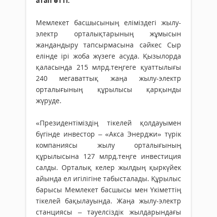
атап өтті.
Мемлекет басшысының еліміздегі жылу-
электр орталықтарының жұмысын
жандандыру тапсырмасына сәйкес Сыр
елінде ірі жоба жүзеге асуда. Қызылорда
қаласында 215 млрд.теңгеге қуаттылығы
240 мегаваттық жаңа жылу-электр
орталығының құрылысы қарқынды
жүруде.
«Президентіміздің тікелей қолдауымен
бүгінде инвестор – «Акса Энерджи» түрік
компаниясы жылу орталығының
құрылысына 127 млрд.теңге инвестиция
салды. Орталық келер жылдың қыркүйек
айында ел игілігіне табысталады. Құрылыс
барысы Мемлекет басшысы мен Үкіметтің
тікелей бақылауында. Жаңа жылу-электр
станциясы – тәуелсіздік жылдарындағы