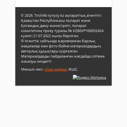
© 2026. Tirshilik-tynysy.kz ақпараттық агенттігі.
Қазақстан Республикасы Ақпарат және
Қоғамдық даму министрлігі, Ақпарат
комитетінің тіркеу туралы № KZ80VPY00052424
куәлігі 21.07.2022 жылы берілген.
® Агенттік сайтында жарияланған барлық
мақалалар мен фото-бейне материалдардың
авторлық құқықтары қорғалған.
Материалдарды пайдаланған жағдайда сілтеме
жасалуы міндетті.
Меншік иесі:
«Сыр медиа»
ЖШС.