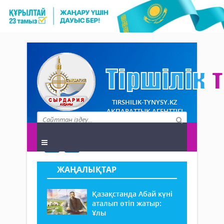
TIRSHILIK-TYNYSY.KZ
АҚПАРАТТЫҚ АГЕНТТІГІ
ЖАҢАЛЫҚТАР
Қазақстанда Абай күні
аталып өтіп жатыр:
Ұлы