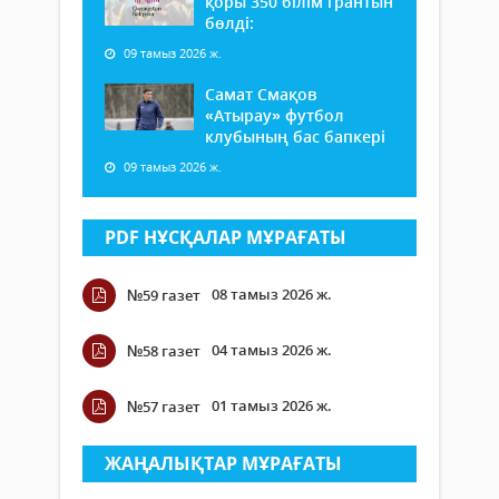
қоры 350 білім грантын
бөлді:
09 тамыз 2026 ж.
Самат Смақов
«Атырау» футбол
клубының бас бапкері
09 тамыз 2026 ж.
PDF НҰСҚАЛАР МҰРАҒАТЫ
08 тамыз 2026 ж.
№59 газет
04 тамыз 2026 ж.
№58 газет
01 тамыз 2026 ж.
№57 газет
ЖАҢАЛЫҚТАР МҰРАҒАТЫ