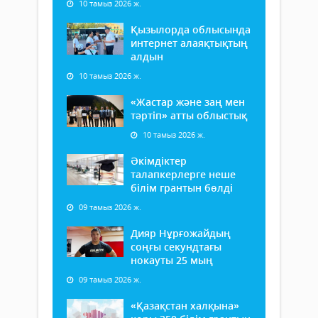
10 тамыз 2026 ж.
Қызылорда облысында
интернет алаяқтықтың
алдын
10 тамыз 2026 ж.
«Жастар және заң мен
тәртіп» атты облыстық
10 тамыз 2026 ж.
Әкімдіктер
талапкерлерге неше
білім грантын бөлді
09 тамыз 2026 ж.
Дияр Нұрғожайдың
соңғы секундтағы
нокауты 25 мың
09 тамыз 2026 ж.
«Қазақстан халқына»