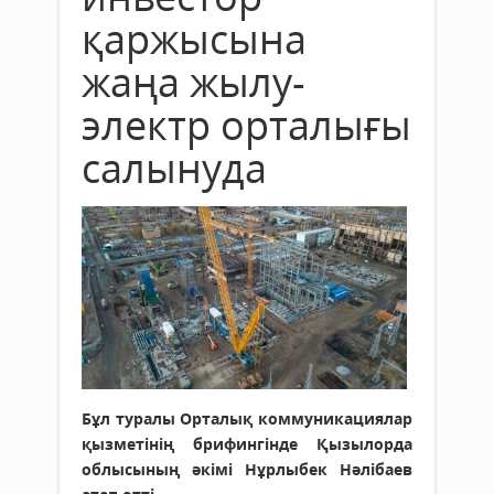
қаржысына
жаңа жылу-
электр орталығы
салынуда
Бұл туралы Орталық коммуникациялар
қызметінің брифингінде Қызылорда
облысының әкімі Нұрлыбек Нәлібаев