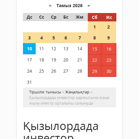
«
Тамыз 2026 »
Дс
Сс
Ср
Бс
Жм
Сб
Жс
1
2
3
4
5
6
7
8
9
10
11
12
13
14
15
16
17
18
19
20
21
22
23
24
25
26
27
28
29
30
31
Тіршілік тынысы
»
Жаңалықтар
»
Қызылордада инвестор қаржысына жаңа
жылу-электр орталығы салынуда
Қызылордада
инвестор