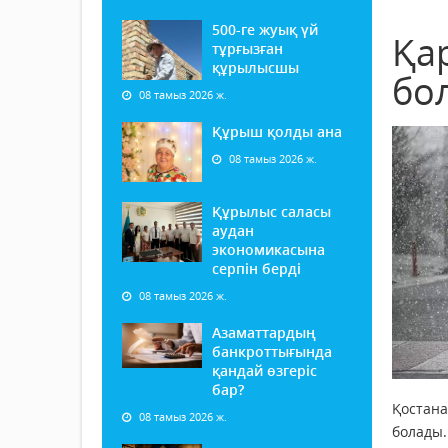
500-ге жуық үй
Қар
тұрғызған
құрылысшы
бо
08 тамыз 2026 ж.
Құрыш қолды ана
08 тамыз 2026 ж.
Құрылыс саласы
аудан
экономикасына
серпін берді
08 тамыз 2026 ж.
Азаматтардың
банкроттығында
қандай өзгеріс
бар?
Қостана
08 тамыз 2026 ж.
болады.