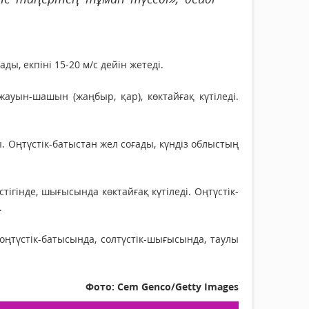
ы, екпіні 15-20 м/с дейін жетеді.
уын-шашын (жаңбыр, қар), көктайғақ күтіледі.
 Оңтүстік-батыстан жел соғады, күндіз облыстың
ігінде, шығысында көктайғақ күтіледі. Оңтүстік-
.
түстік-батысында, солтүстік-шығысында, таулы
Фото: Cem Genco/Getty Images