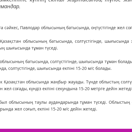
мандар.
а сәйкес, Павлодар облысының батысында, оңтүстігінде жел соғад
азақстан облысының батысында, солтүстігінде, шығысында жа
ң шығысында тұман түседі.
облысының батысында, солтүстігінде, шығысында тұман болады.
да, солтүстігінде, шығысында екпіні 15-20 м/с болады.
ік Қазақстан облысында жаңбыр жауады. Түнде облыстың солтүст
н жел соғады, күндіз екпіні секундына 15-20 метрге дейін жетеді
ыл облысының таулы аудандарында тұман түседі. Облыстың оң
рында жел соғып, екпіні 15-20 м/с дейін жетеді.