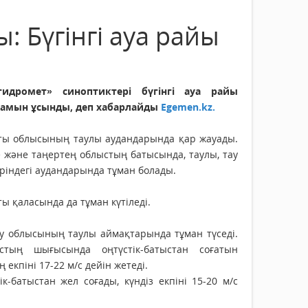
: Бүгінгі ауа райы
гидромет» синоптиктері бүгінгі ауа райы
амын ұсынды, деп хабарлайды
Egemen.kz.
ты облысының таулы аудандарында қар жауады.
 және таңертең облыстың батысында, таулы, тау
ріндегі аудандарында тұман болады.
ы қаласында да тұман күтіледі.
су облысының таулы аймақтарында тұман түседі.
стың шығысында оңтүстік-батыстан соғатын
ң екпіні 17-22 м/с дейін жетеді.
к-батыстан жел соғады, күндіз екпіні 15-20 м/с