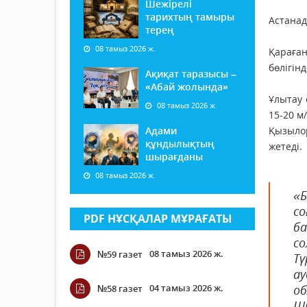
Шежірелі
тарихтың тамыры
Астанад
терең
08 тамыз 2026 ж.
Қараған
бөлігін
Ақиқат таразысы –
«Абай жолында»
Ұлытау 
08 тамыз 2026 ж.
15-20 м
Адами
Қызылор
құндылықтың
жетеді.
шырағданы
08 тамыз 2026 ж.
«
с
PDF НҰСҚАЛАР МҰРАҒАТЫ
б
с
08 тамыз 2026 ж.
№59 газет
Т
а
04 тамыз 2026 ж.
об
№58 газет
Ш