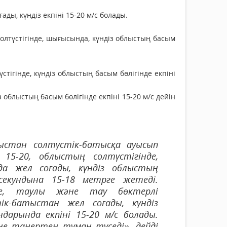
ады, күндіз екпіні 15-20 м/с болады.
олтүстігінде, шығысында, күндіз облыстың басым
тігінде, күндіз облыстың басым бөлігінде екпіні
 облыстың басым бөлігінде екпіні 15-20 м/с дейін
ыстан солтүстік-батысқа ауысып
 15-20, облыстың солтүстігінде,
а жел соғады, күндіз облыстың
секундына 15-18 метрге жетеді.
нде, таулы және тау бөктерлі
ік-батыстан жел соғады, күндіз
дарында екпіні 15-20 м/с болады.
е таңертең тұман түседі», дейді