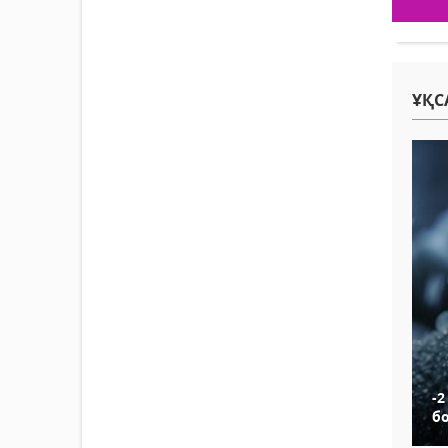
ҰҚС
-2
б