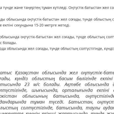
а түнде және таңертең тұман күтіледі. Оңтүстік-батыстан жел соғ
ды облысында оңтүстік-батыстан жел соғады, түнде облыстың с
де екпіні секундына 15-20 метрге жетеді.
облысында оңтүстік-батыстан жел соғады, түнде облыстың солтүс
/с болады.
да облысында жел соғады, түнде облыстың солтүстігінде, күндіз
Батыс Қазақстан облысында жел оңтүстік-бат
оғады, күндіз облыстың басым бөлігінде екпіні
атысында 23 м/с болады. Ақтөбе облысында д
олтүстігінде, шығысында, орталығында екпіні 
үркістан облысының батысында, оңтүстігі
удандарында тұман түседі. Батыстан, оңтүст
лыстың солтүстігінде, батысында, таулы аудан
ымкентте күннің екінші жартысында, түнде жән