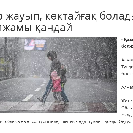
 жауып, көктайғақ болады
лжамы қандай
«Қаз
болж
Алма
Түнде
бөкте
Алмат
Жеті
Облы
желді
й облысының солтүстігінде, шығысында тұман түседі. Оңтүсті