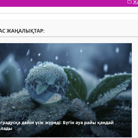
Ж
АС ЖАҢАЛЫҚТАР:
 градусқа дейін үсік жүреді: Бүгін ауа райы қандай
олады