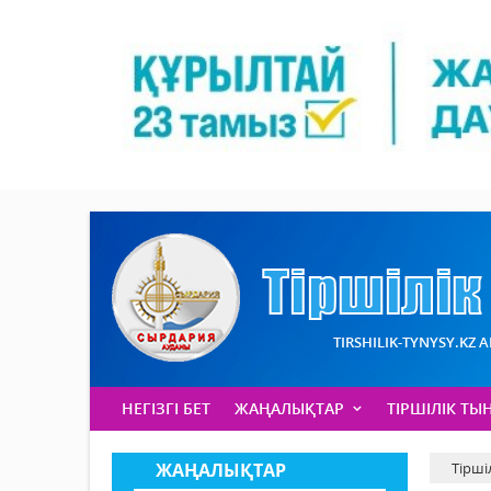
TIRSHILIK-TYNYSY.KZ 
НЕГІЗГІ БЕТ
ЖАҢАЛЫҚТАР
ТІРШІЛІК ТЫ
ЖАҢАЛЫҚТАР
Тірші