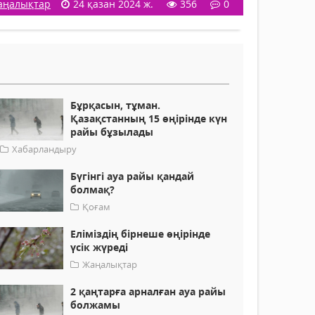
аңалықтар
24 қазан 2024 ж.
356
0
Бұрқасын, тұман.
Қазақстанның 15 өңірінде күн
райы бұзылады
Хабарландыру
Бүгінгі ауа райы қандай
болмақ?
Қоғам
Еліміздің бірнеше өңірінде
үсік жүреді
Жаңалықтар
2 қаңтарға арналған ауа райы
болжамы