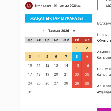
ма
01 тамыз 2026 ж.
№57 газет
ЖАҢАЛЫҚТАР МҰРАҒАТЫ
Болжамғ
«
Тамыз 2026 »
Шығыс Қ
Дс
Сс
Ср
Бс
Жм
Сб
Жс
Облысты
1
2
Ақмола 
3
4
5
6
7
8
9
батысын
10
11
12
13
14
15
16
Солтүст
17
18
19
20
21
22
23
батыста
24
25
26
27
28
29
30
Ал Жамб
ауданда
31