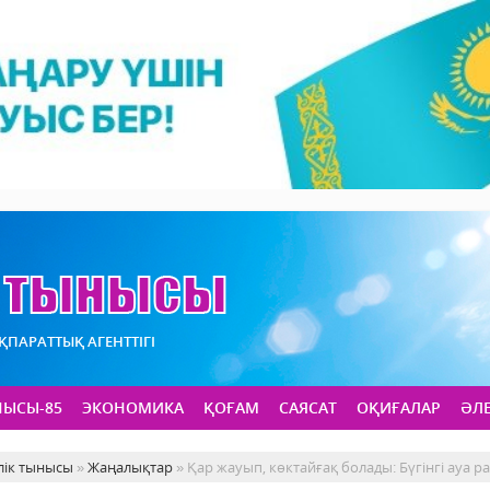
АҚПАРАТТЫҚ АГЕНТТІГІ
НЫСЫ-85
ЭКОНОМИКА
ҚОҒАМ
САЯСАТ
ОҚИҒАЛАР
ӘЛ
лік тынысы
»
Жаңалықтар
» Қар жауып, көктайғақ болады: Бүгінгі ауа 