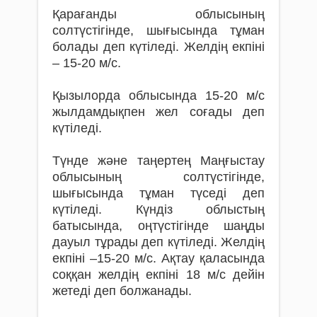
Қарағанды облысының
солтүстігінде, шығысында тұман
болады деп күтіледі. Желдің екпіні
– 15-20 м/с.
Қызылорда облысында 15-20 м/с
жылдамдықпен жел соғады деп
күтіледі.
Түнде және таңертең Маңғыстау
облысының солтүстігінде,
шығысында тұман түседі деп
күтіледі. Күндіз облыстың
батысында, оңтүстігінде шаңды
дауыл тұрады деп күтіледі. Желдің
екпіні –15-20 м/с. Ақтау қаласында
соққан желдің екпіні 18 м/с дейін
жетеді деп болжанады.