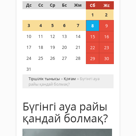
Дс
Сс
Ср
Бс
Жм
Сб
Жс
1
2
3
4
5
6
7
8
9
10
11
12
13
14
15
16
17
18
19
20
21
22
23
24
25
26
27
28
29
30
31
Тіршілік тынысы
»
Қоғам
» Бүгінгі ауа
райы қандай болмақ?
Бүгінгі ауа райы
қандай болмақ?