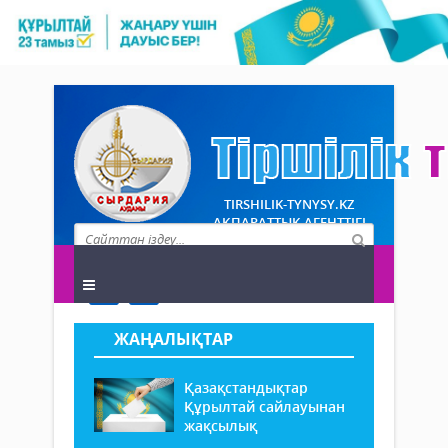
TIRSHILIK-TYNYSY.KZ
АҚПАРАТТЫҚ АГЕНТТІГІ
ЖАҢАЛЫҚТАР
Қазақстандықтар
Құрылтай сайлауынан
жақсылық