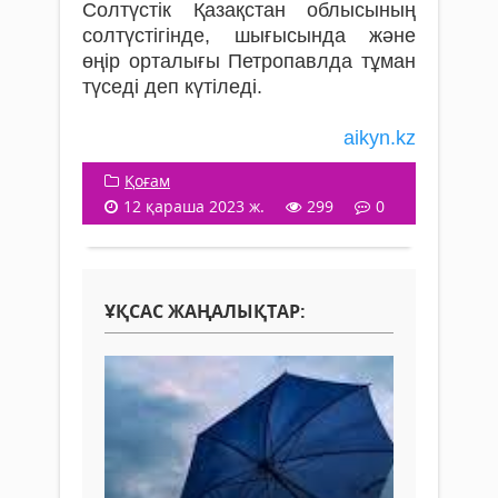
Солтүстік Қазақстан облысының
солтүстігінде, шығысында және
өңір орталығы Петропавлда тұман
түседі деп күтіледі.
aikyn.kz
Қоғам
12 қараша 2023 ж.
299
0
ҰҚСАС ЖАҢАЛЫҚТАР: