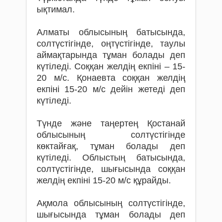
ықтимал.
Алматы облысының батысында,
солтүстігінде, оңтүстігінде, таулы
аймақтарында тұман болады деп
күтіледі. Соққан желдің екпіні – 15-
20 м/с. Қонаевта соққан желдің
екпіні 15-20 м/с дейін жетеді деп
күтіледі.
Түнде және таңертең Қостанай
облысының солтүстігінде
көктайғақ, тұман болады деп
күтіледі. Облыстың батысында,
солтүстігінде, шығысында соққан
желдің екпіні 15-20 м/с құрайды.
Ақмола облысының солтүстігінде,
шығысында тұман болады деп