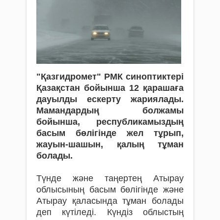
"Қазгидромет" РМК синоптиктері
Қазақстан бойынша 12 қарашаға
дауылды ескерту жариялады.
Мамандардың болжамы
бойынша, республикамыздың
басым бөлігінде жел тұрып,
жауын-шашын, қалың тұман
болады.
Түнде және таңертең Атырау
облысының басым бөлігінде және
Атырау қаласында тұман болады
деп күтіледі. Күндіз облыстың