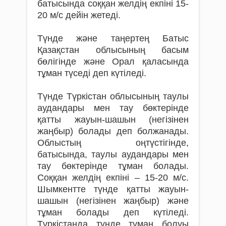
батысында соққан желдің екпіні 15-
20 м/с дейін жетеді.
Түнде және таңертең Батыс
Қазақстан облысының басым
бөлігінде және Орал қаласында
тұман түседі деп күтіледі.
Түнде Түркістан облысының таулы
аудандары мен тау бөктерінде
қатты жауын-шашын (негізінен
жаңбыр) болады деп болжанады.
Облыстың оңтүстігінде,
батысында, таулы аудандары мен
тау бөктерінде тұман болады.
Соққан желдің екпіні – 15-20 м/с.
Шымкентте түнде қатты жауын-
шашын (негізінен жаңбыр) және
тұман болады деп күтіледі.
Түркістанда түнде тұман болуы