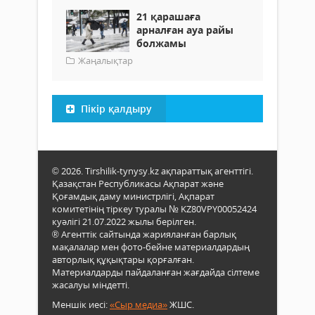
21 қарашаға
арналған ауа райы
болжамы
Жаңалықтар
Пікір қалдыру
© 2026. Tirshilik-tynysy.kz ақпараттық агенттігі.
Қазақстан Республикасы Ақпарат және
Қоғамдық даму министрлігі, Ақпарат
комитетінің тіркеу туралы № KZ80VPY00052424
куәлігі 21.07.2022 жылы берілген.
® Агенттік сайтында жарияланған барлық
мақалалар мен фото-бейне материалдардың
авторлық құқықтары қорғалған.
Материалдарды пайдаланған жағдайда сілтеме
жасалуы міндетті.
Меншік иесі:
«Сыр медиа»
ЖШС.