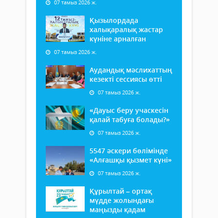
07 тамыз 2026 ж.
Қызылордада
халықаралық жастар
күніне арналған
07 тамыз 2026 ж.
Аудандық мәслихаттың
кезекті сессиясы өтті
07 тамыз 2026 ж.
«Дауыс беру учаскесін
қалай табуға болады?»
07 тамыз 2026 ж.
5547 әскери бөлімінде
«Алғашқы қызмет күні»
07 тамыз 2026 ж.
Құрылтай – ортақ
мүдде жолындағы
маңызды қадам