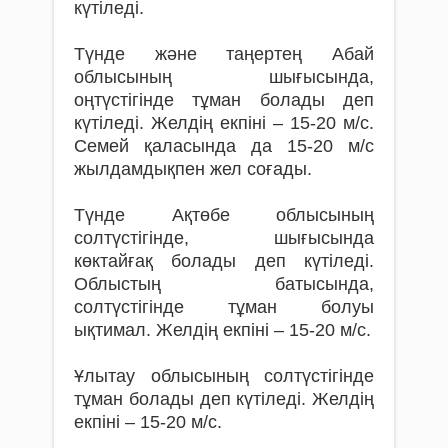
күтіледі.
Түнде және таңертең Абай
облысының шығысында,
оңтүстігінде тұман болады деп
күтіледі. Желдің екпіні – 15-20 м/с.
Семей қаласында да 15-20 м/с
жылдамдықпен жел соғады.
Түнде Ақтөбе облысының
солтүстігінде, шығысында
көктайғақ болады деп күтіледі.
Облыстың батысында,
солтүстігінде тұман болуы
ықтимал. Желдің екпіні – 15-20 м/с.
Ұлытау облысының солтүстігінде
тұман болады деп күтіледі. Желдің
екпіні – 15-20 м/с.