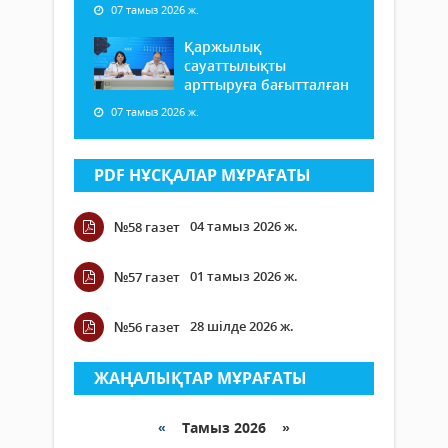
07 тамыз 2026 ж.
Қаржылық
сауаттылықты
арттыруға бағытталған
07 тамыз 2026 ж.
PDF НҰСҚАЛАР МҰРАҒАТЫ
04 тамыз 2026 ж.
№58 газет
01 тамыз 2026 ж.
№57 газет
28 шілде 2026 ж.
№56 газет
ЖАҢАЛЫҚТАР МҰРАҒАТЫ
«
Тамыз 2026 »