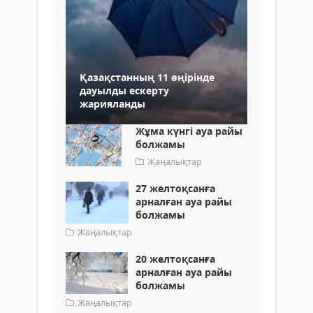
Қазақстанның 11 өңірінде
дауылды ескерту
жарияланды
Жұма күнгі ауа райы
болжамы
Жаңалықтар
27 желтоқсанға
арналған ауа райы
болжамы
Жаңалықтар
20 желтоқсанға
арналған ауа райы
болжамы
Жаңалықтар