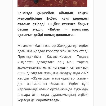
Елімізде қыркүйек айының соңғы
жексенбісінде Еңбек күні мерекесі
аталып өтіледі. «Еңбек еткенге бақыт
басын иеді», «Еңбек – ырыстың
қазығы» дейді халық даналығы.
Мемлекет басшысы әр Жолдауында еңбек
адамына қолдау көрсету жайын сөз етеді.
Президентіміз Қасым-Жомарт Тоқаев
«Әділетті Қазақстан: заң мен тәртіп,
экономикалық өсім, қоғамдық оптимизм»
атты Қазақстан халқына Жолдауында 2025
жылды «Жұмысшы мамандықтар жылы»
деп жариялаған болатын. Еңбек күні
қарса­ңын­да облыс орталығында ауқымды
іс-шара өтіп, онда ауданымыздың еңбек­
керлері де марапатталды.