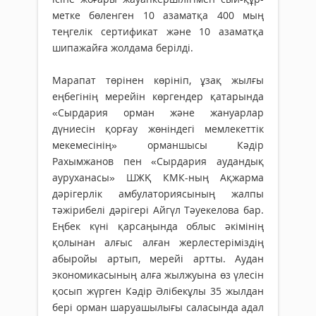
мет­ке бөленген 10 азаматқа 400 мың
теңгелік сертификат және 10 азаматқа
шипажайға жолдама берілді.
Марапат төрінен көрініп, ұзақ жылғы
еңбегінің мерейін көргендер қатарында
«Сырдария орман және жануарлар
дүниесін қорғау жөніндегі мемлекеттік
мекемесінің» орманшысы Кәдір
Рахымжанов пен «Сырдария аудандық
ауруханасы» ШЖҚ КМК-ның Ақжарма
дәрігерлік амбулаториясының жалпы
тәжірибелі дәрігері Айгүл Тәуекелова бар.
Еңбек күні қарсаңында облыс әкімінің
қолынан алғыс алған жерлестеріміздің
абыройы артып, мерейі артты. Аудан
экономикасының алға жылжуына өз үлесін
қосып жүрген Кәдір Әлібекұлы 35 жылдан
бері орман шаруашылығы саласында адал