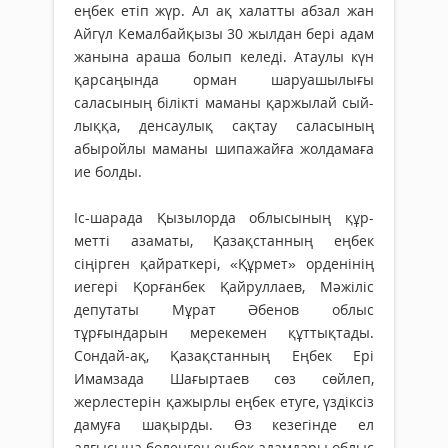
еңбек етіп жүр. Ал ақ халатты абзал жан
Айгүл Кемалбайқызы 30 жылдан бері адам
жанына араша болып келеді. Атаулы күн
қарсаңында орман шаруашылығы
саласының білікті маманы қаржылай сый­
лыққа, денсаулық сақтау саласының
абыройлы маманы шипажайға жолдамаға
ие болды.
Іс-шарада Қызылорда облысының құр­
метті азаматы, Қазақстанның еңбек
сіңірген қайраткері, «Құрмет» орденінің
иегері Қорғанбек Қайруллаев, Мәжіліс
депутаты Мұрат Әбенов облыс
тұрғындарын мерекемен құттықтады.
Сондай-ақ, Қазақстанның Еңбек Ері
Имамзада Шағыртаев сөз сөйлеп,
жерлестерін қажырлы еңбек етуге, үздіксіз
дамуға шақырды. Өз кезегінде ел
алғысына бөленген еңбек адамдары облыс