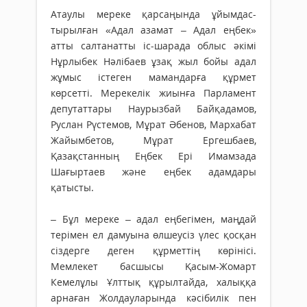
Атаулы мереке қарсаңында ұйымдас­
тырылған «Адал азамат – Адал еңбек»
атты салтанатты іс-шарада облыс әкімі
Нұрлыбек Нәлібаев ұзақ жыл бойы адал
жұмыс істеген мамандарға құрмет
көрсетті. Мерекелік жиынға Парламент
депутаттары Наурызбай Байқадамов,
Руслан Рүстемов, Мұрат Әбенов, Мархабат
Жайымбетов, Мұрат Ергешбаев,
Қазақстанның Еңбек Ері Имамзада
Шағыртаев және еңбек адамдары
қатысты.
– Бұл мереке – адал еңбегімен, маңдай
терімен ел дамуына өлшеусіз үлес қосқан
сіздерге деген құрметтің көрінісі.
Мемлекет басшысы Қасым-Жомарт
Кемелұлы Ұлт­тық құрылтайда, халыққа
арнаған Жолдауларында кәсібилік пен