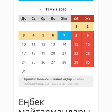
«
Тамыз 2026 »
Дс
Сс
Ср
Бс
Жм
Сб
Жс
1
2
3
4
5
6
7
8
9
10
11
12
13
14
15
16
17
18
19
20
21
22
23
24
25
26
27
28
29
30
31
Тіршілік тынысы
»
Жаңалықтар
» Еңбек
майталмандары – марапат төрінде
Еңбек
майталмандары