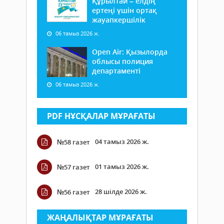
Құрылтай – елдің
ертеңі үшін ортақ
жауапкершілік
06 тамыз 2026 ж.
Open Air: Қызылорда
облысы полиция
департаменті
06 тамыз 2026 ж.
PDF НҰСҚАЛАР МҰРАҒАТЫ
04 тамыз 2026 ж.
№58 газет
01 тамыз 2026 ж.
№57 газет
28 шілде 2026 ж.
№56 газет
ЖАҢАЛЫҚТАР МҰРАҒАТЫ