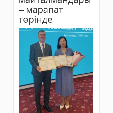
– марапат
төрінде