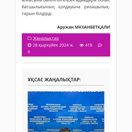
басшылығының қолдауына риза­шылық­
тарын білдірді.
Аружан МҰХАНБЕТҚАЛИ
Жаңалықтар
28 қыркүйек 2024 ж.
418
0
ҰҚСАС ЖАҢАЛЫҚТАР: