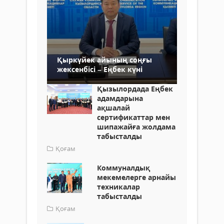
Қыркүйек айының соңғы
жексенбісі – Еңбек күні
Қызылордада Еңбек
адамдарына
ақшалай
сертификаттар мен
шипажайға жолдама
табысталды
Қоғам
Коммуналдық
мекемелерге арнайы
техникалар
табысталды
Қоғам