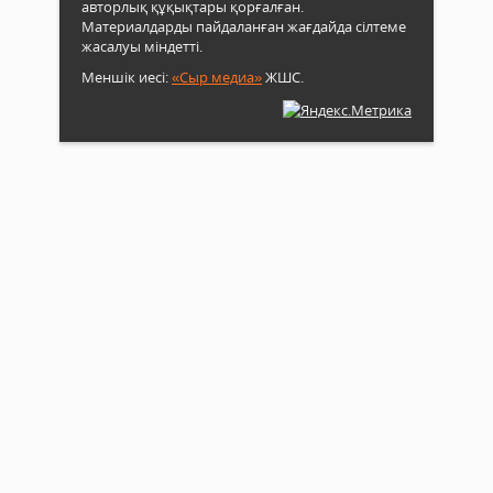
авторлық құқықтары қорғалған.
Материалдарды пайдаланған жағдайда сілтеме
жасалуы міндетті.
Меншік иесі:
«Сыр медиа»
ЖШС.