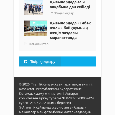
Қызылордада егін
алқабына дән себілді
Жаңалықтар
Қызылордада «Еңбек
жолы» байқауының
жеңімпаздары
марапатталды
Жаңалықтар
Пікір қалдыру
© 2026. Tirshilik-tynysy.kz ақпараттық агенттігі.
Қазақстан Республикасы Ақпарат және
Қоғамдық даму министрлігі, Ақпарат
комитетінің тіркеу туралы № KZ80VPY00052424
куәлігі 21.07.2022 жылы берілген.
® Агенттік сайтында жарияланған барлық
мақалалар мен фото-бейне материалдардың