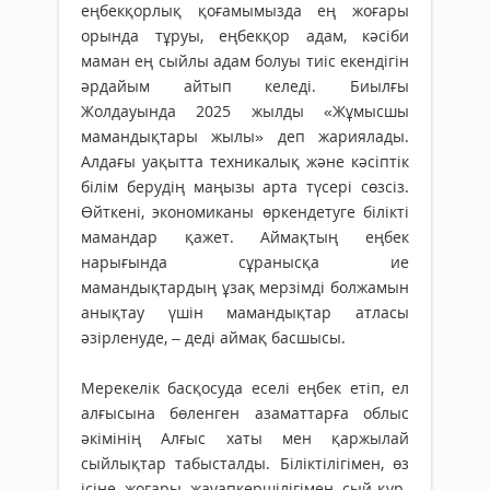
еңбекқорлық қоғамымызда ең жоғары
орында тұруы, еңбекқор адам, кәсіби
маман ең сыйлы адам болуы тиіс екендігін
әрдайым айтып келеді. Биылғы
Жолдауында 2025 жылды «Жұмысшы
мамандықтары жылы» деп жариялады.
Алдағы уақытта техникалық және кәсіптік
білім берудің маңызы арта түсері сөзсіз.
Өйткені, экономиканы өркендетуге білікті
мамандар қажет. Аймақтың еңбек
нарығында сұранысқа ие
мамандықтардың ұзақ мерзімді болжамын
анықтау үшін маман­­дықтар атласы
әзірленуде, – деді аймақ басшысы.
Мерекелік басқосуда еселі еңбек етіп, ел
алғысына бөленген азаматтарға облыс
әкімінің Алғыс хаты мен қаржылай
сыйлықтар табысталды. Біліктілігімен, өз
ісіне жоғары жауапкершілігімен сый-құр­