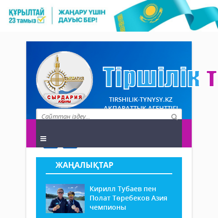
TIRSHILIK-TYNYSY.KZ
АҚПАРАТТЫҚ АГЕНТТІГІ
ЖАҢАЛЫҚТАР
Кирилл Тубаев пен
Полат Төребеков Азия
чемпионы