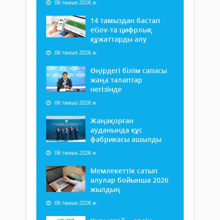
06 тамыз 2026 ж.
14 тамыздан бастап
еGov-та цифрлық
құжаттарды алу
06 тамыз 2026 ж.
Өңірдегі білім сапасы
жаңа талаптар
негізінде
06 тамыз 2026 ж.
Жаңақорған
ауданында құс
фабрикасы ашылды
06 тамыз 2026 ж.
Мемлекеттік сатып
алулар бойынша 2026
жылдың
06 тамыз 2026 ж.