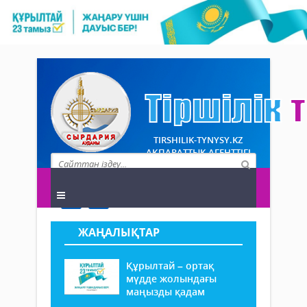
TIRSHILIK-TYNYSY.KZ
АҚПАРАТТЫҚ АГЕНТТІГІ
ЖАҢАЛЫҚТАР
Құрылтай – ортақ
мүдде жолындағы
маңызды қадам