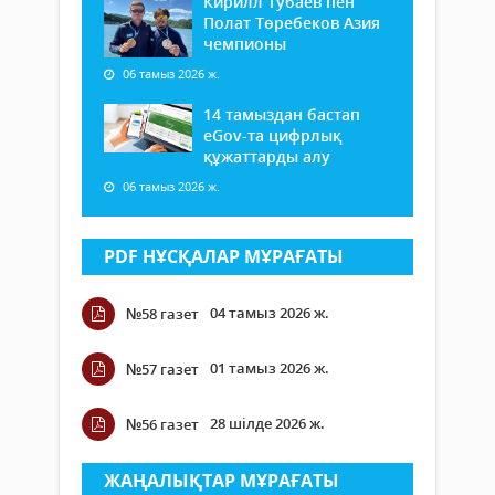
Кирилл Тубаев пен
Полат Төребеков Азия
чемпионы
06 тамыз 2026 ж.
14 тамыздан бастап
еGov-та цифрлық
құжаттарды алу
06 тамыз 2026 ж.
PDF НҰСҚАЛАР МҰРАҒАТЫ
04 тамыз 2026 ж.
№58 газет
01 тамыз 2026 ж.
№57 газет
28 шілде 2026 ж.
№56 газет
ЖАҢАЛЫҚТАР МҰРАҒАТЫ