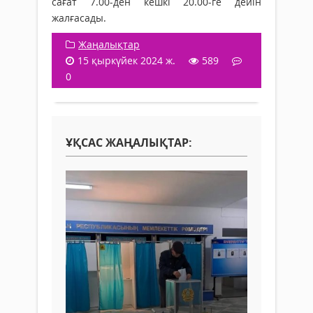
сағат 7.00-ден кешкі 20.00-ге дейін
жалғасады.
Жаңалықтар
15 қыркүйек 2024 ж.
589
0
ҰҚСАС ЖАҢАЛЫҚТАР: