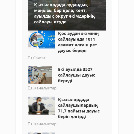
Қызылордада аудандық
маңызы бар қала, кент,
ауылдық округ әкімдерінің
сайлауы өтуде
Қос аудан әкімінің
сайлауында 1011
азамат алғаш рет
дауыс береді
Саясат
Екі ауылда 3527
сайлаушы дауыс
береді
Жаңалықтар
Қызылордада
сайлаушылардың
71,7 пайызы дауыс
беріп үлгірді
Жаңалықтар