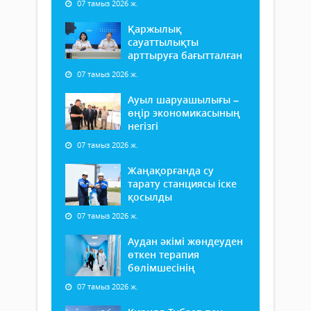
07 тамыз 2026 ж.
Қаржылық
сауаттылықты
арттыруға бағытталған
07 тамыз 2026 ж.
Ауыл шаруашылығы –
өңір экономикасының
негізгі
07 тамыз 2026 ж.
Жаңақорғанда су
тарату станциясы іске
қосылды
07 тамыз 2026 ж.
Аудан әкімі жөндеуден
өткен терапия
бөлімшесінің
07 тамыз 2026 ж.