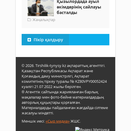
Қызылордада ауыл
әкімдерінің сайлауы
басталды
Жаңалықтар
Пікір қалдыру
© 2026. Tirshilik-tynysy.kz ақпараттық агенттігі.
Қазақстан Республикасы Ақпарат және
Қоғамдық даму министрлігі, Ақпарат
комитетінің тіркеу туралы № KZ80VPY00052424
куәлігі 21.07.2022 жылы берілген.
® Агенттік сайтында жарияланған барлық
мақалалар мен фото-бейне материалдардың
авторлық құқықтары қорғалған.
Материалдарды пайдаланған жағдайда сілтеме
жасалуы міндетті.
Меншік иесі:
«Сыр медиа»
ЖШС.