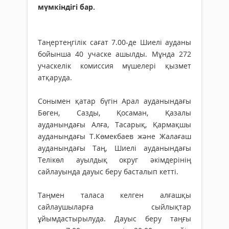
мүмкіндігі бар.
Таңертеңгілік сағат 7.00-де Шиелі ауданы
бойынша 40 учаске ашылды. Мұнда 272
учаскелік комиссия мүшелері қызмет
атқаруда.
Сонымен қатар бүгін Арал ауданындағы
Бөген, Сазды, Қосаман, Қазалы
ауданындағы Алға, Тасарық, Қармақшы
ауданындағы Т.Көмекбаев және Жалағаш
ауданындағы Таң, Шиелі ауданындағы
Телікөл ауылдық округ әкімдерінің
сайлауында дауыс беру басталып кетті.
Таңмен таласа келген алғашқы
сайлаушыларға сыйлықтар
ұйымдастырылуда. Дауыс беру таңғы