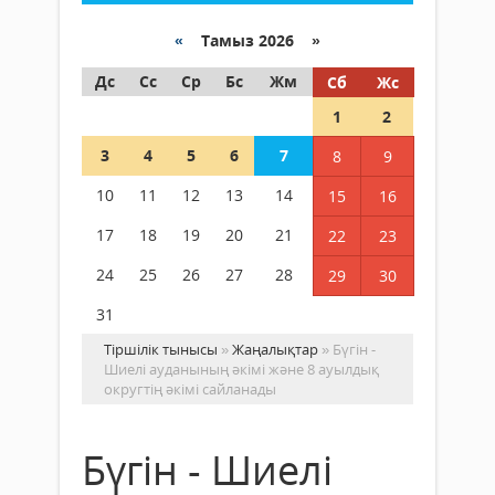
«
Тамыз 2026 »
Дс
Сс
Ср
Бс
Жм
Сб
Жс
1
2
3
4
5
6
7
8
9
10
11
12
13
14
15
16
17
18
19
20
21
22
23
24
25
26
27
28
29
30
31
Тіршілік тынысы
»
Жаңалықтар
» Бүгін -
Шиелі ауданының әкімі және 8 ауылдық
округтің әкімі сайланады
Бүгін - Шиелі