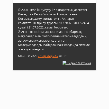
© 2026. Tirshilik-tynysy.kz ақпараттық агенттігі.
Қазақстан Республикасы Ақпарат және
Қоғамдық даму министрлігі, Ақпарат
комитетінің тіркеу туралы № KZ80VPY00052424
куәлігі 21.07.2022 жылы берілген.
® Агенттік сайтында жарияланған барлық
мақалалар мен фото-бейне материалдардың
авторлық құқықтары қорғалған.
Материалдарды пайдаланған жағдайда сілтеме
жасалуы міндетті.
Меншік иесі:
«Сыр медиа»
ЖШС.