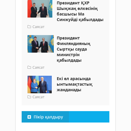
Президент ҚХР
Шыңжаң өлкесінің
басшысы Ма
Синжуйді қабылдады
Саясат
Президент
Финляндияның
Сыртқы сауда
министрін
қабылдады
Саясат
Екі ел арасында
ынтымақтастық
жанданады
Саясат
Пікір қалдыру