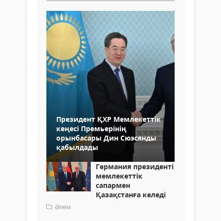
Президент ҚХР Мемлекеттік
кеңесі Премьерінің
орынбасары Дин Сюэсянды
қабылдады
Германия президенті
мемлекеттік
сапармен
Қазақстанға келеді
Әлем