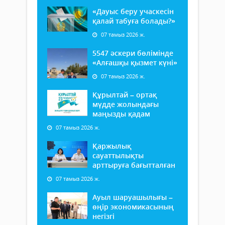
«Дауыс беру учаскесін
қалай табуға болады?»
07 тамыз 2026 ж.
5547 әскери бөлімінде
«Алғашқы қызмет күні»
07 тамыз 2026 ж.
Құрылтай – ортақ
мүдде жолындағы
маңызды қадам
07 тамыз 2026 ж.
Қаржылық
сауаттылықты
арттыруға бағытталған
07 тамыз 2026 ж.
Ауыл шаруашылығы –
өңір экономикасының
негізгі