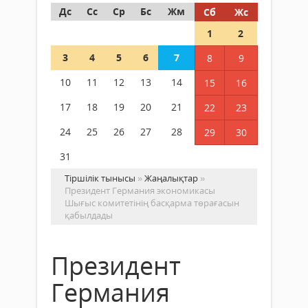
Дс
Сс
Ср
Бс
Жм
Сб
Жс
1
2
3
4
5
6
7
8
9
10
11
12
13
14
15
16
17
18
19
20
21
22
23
24
25
26
27
28
29
30
31
Тіршілік тынысы
»
Жаңалықтар
»
Президент Германия экономикасы
Шығыс комитетінің басқарма төрағасын
қабылдады
Президент
Германия