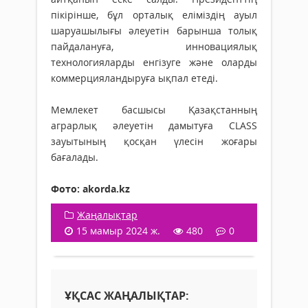
пікірінше, бұл орталық еліміздің ауыл
шаруашылығы әлеуетін барынша толық
пайдалануға, инновациялық
технологияларды енгізуге және оларды
коммерцияландыруға ықпал етеді.
Мемлекет басшысы Қазақстанның
аграрлық әлеуетін дамытуға CLASS
зауытының қосқан үлесін жоғары
бағалады.
Фото: akorda.kz
Жаңалықтар
15 мамыр 2024 ж.
480
0
ҰҚСАС ЖАҢАЛЫҚТАР: