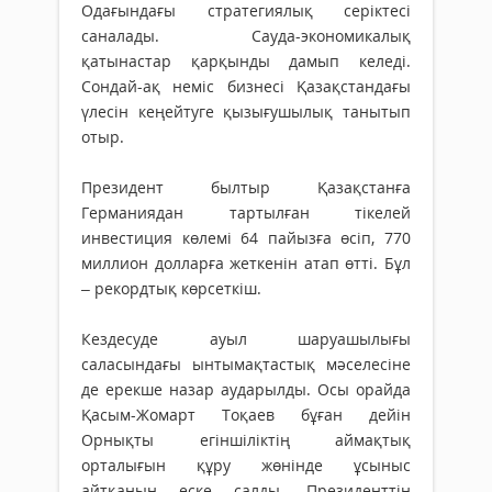
Одағындағы стратегиялық серіктесі
саналады. Сауда-экономикалық
қатынастар қарқынды дамып келеді.
Сондай-ақ неміс бизнесі Қазақстандағы
үлесін кеңейтуге қызығушылық танытып
отыр.
Президент былтыр Қазақстанға
Германиядан тартылған тікелей
инвестиция көлемі 64 пайызға өсіп, 770
миллион долларға жеткенін атап өтті. Бұл
– рекордтық көрсеткіш.
Кездесуде ауыл шаруашылығы
саласындағы ынтымақтастық мәселесіне
де ерекше назар аударылды. Осы орайда
Қасым-Жомарт Тоқаев бұған дейін
Орнықты егіншіліктің аймақтық
орталығын құру жөнінде ұсыныс
айтқанын еске салды. Президенттің