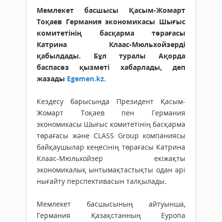
Мемлекет басшысы Қасым-Жомарт
Тоқаев Германия экономикасы Шығыс
комитетінің басқарма төрағасы
Катрина Клаас-Мюльхойзерді
қабылдады. Бұл туралы Ақорда
баспасөз қызметі хабарлады, деп
жазады
Egemen.kz.
Кездесу барысында Президент Қасым-
Жомарт Тоқаев пен Германия
экономикасы Шығыс комитетінің басқарма
төрағасы және CLASS Group компаниясы
байқаушылар кеңесінің төрағасы Катрина
Клаас-Мюльхойзер екіжақты
экономикалық ынтымақтастықты одан әрі
нығайту перспективасын талқылады.
Мемлекет басшысының айтуынша,
Германия Қазақстанның Еуропа