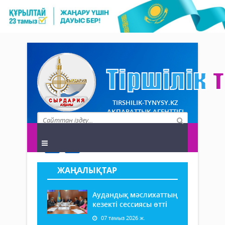
TIRSHILIK-TYNYSY.KZ
АҚПАРАТТЫҚ АГЕНТТІГІ
ЖАҢАЛЫҚТАР
Аудандық мәслихаттың
кезекті сессиясы өтті
07 тамыз 2026 ж.