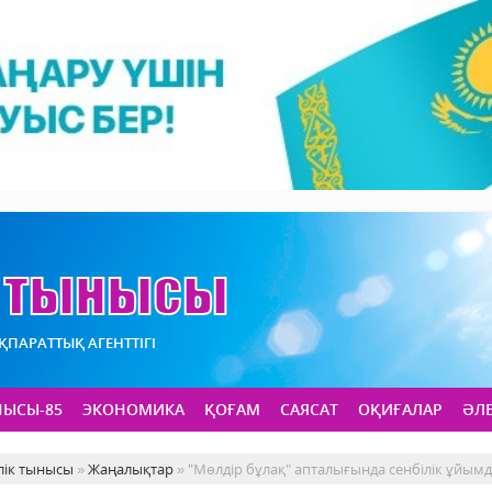
АҚПАРАТТЫҚ АГЕНТТІГІ
НЫСЫ-85
ЭКОНОМИКА
ҚОҒАМ
САЯСАТ
ОҚИҒАЛАР
ӘЛ
лік тынысы
»
Жаңалықтар
» "Мөлдір бұлақ" апталығында сенбілік ұйы