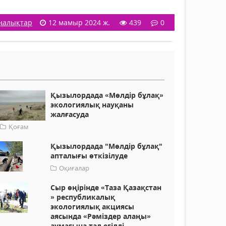
ңалықтар
12 мамыр 2024 ж.
439
0
Қызылордада «Мөлдір бұлақ»
экологиялық науқаны
жалғасуда
Қоғам
Қызылордада "Мөлдір бұлақ"
апталығы өткізілуде
Оқиғалар
Сыр өңірінде «Таза Қазақстан
» республикалық
экологиялық акциясы
аясында «Рәміздер алаңы»
аумағына тал егілді