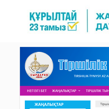
TIRSHILIK-TYNYSY.KZ 
НЕГІЗГІ БЕТ
ЖАҢАЛЫҚТАР
ТІРШІЛІК ТЫ
ЖАҢАЛЫҚТАР
Тірші