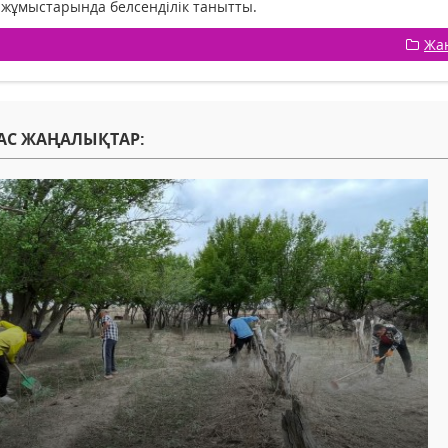
жұмыстарында белсенділік танытты.
Жа
АС ЖАҢАЛЫҚТАР: