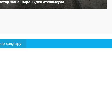
астар жанашырлықпен атсалысуда
кір қалдыру