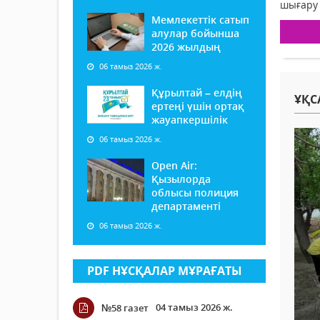
шығару 
Мемлекеттік сатып
алулар бойынша
2026 жылдың
06 тамыз 2026 ж.
Құрылтай – елдің
ҰҚС
ертеңі үшін ортақ
жауапкершілік
06 тамыз 2026 ж.
Open Air:
Қызылорда
облысы полиция
департаменті
06 тамыз 2026 ж.
PDF НҰСҚАЛАР МҰРАҒАТЫ
04 тамыз 2026 ж.
№58 газет