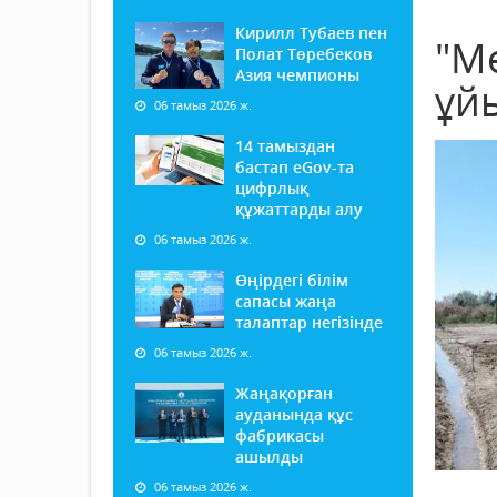
Кирилл Тубаев пен
"М
Полат Төребеков
Азия чемпионы
ұй
06 тамыз 2026 ж.
14 тамыздан
бастап еGov-та
цифрлық
құжаттарды алу
06 тамыз 2026 ж.
Өңірдегі білім
сапасы жаңа
талаптар негізінде
06 тамыз 2026 ж.
Жаңақорған
ауданында құс
фабрикасы
ашылды
06 тамыз 2026 ж.