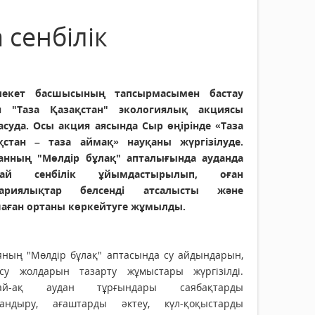
 сенбілік
екет басшысының тапсырмасымен бастау
н "Таза Қазақстан" экологиялық акциясы
асуда. Осы акция аясында Сыр өңірінде «Таза
қстан – таза аймақ» науқаны жүргізілуде.
анның "Мөлдір бұлақ" апталығында ауданда
пай сенбілік ұйымдастырылып, оған
дариялықтар белсенді атсалысты және
аған ортаны көркейтуге жұмылды.
яның "Мөлдір бұлақ" аптасында су айдындарын,
су жолдарын тазарту жұмыстары жүргізілді.
дай-ақ аудан тұрғындары саябақтарды
тандыру, ағаштарды әктеу, күл-қоқыстарды