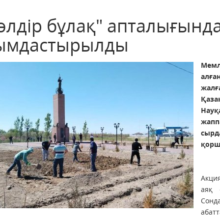
өлдір бұлақ" апталығында
ымдастырылды
Мемл
алға
жалғ
Қаза
Науқ
жап
сыр
қорш
Акци
аяқ 
Сон
абат