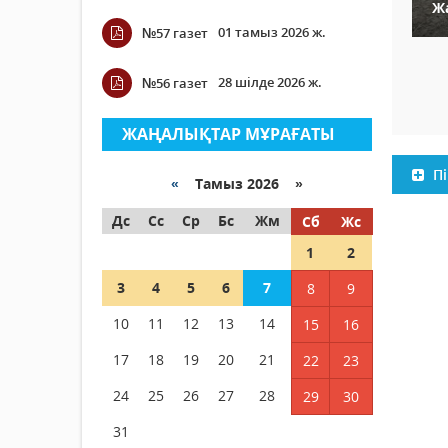
Ж
01 тамыз 2026 ж.
№57 газет
28 шілде 2026 ж.
№56 газет
ЖАҢАЛЫҚТАР МҰРАҒАТЫ
Пі
«
Тамыз 2026 »
Дс
Сс
Ср
Бс
Жм
Сб
Жс
1
2
3
4
5
6
7
8
9
10
11
12
13
14
15
16
17
18
19
20
21
22
23
24
25
26
27
28
29
30
31