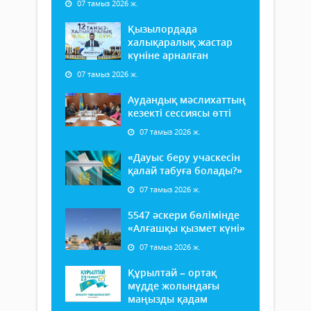
07 тамыз 2026 ж.
Қызылордада
халықаралық жастар
күніне арналған
07 тамыз 2026 ж.
Аудандық мәслихаттың
кезекті сессиясы өтті
07 тамыз 2026 ж.
«Дауыс беру учаскесін
қалай табуға болады?»
07 тамыз 2026 ж.
5547 әскери бөлімінде
«Алғашқы қызмет күні»
07 тамыз 2026 ж.
Құрылтай – ортақ
мүдде жолындағы
маңызды қадам