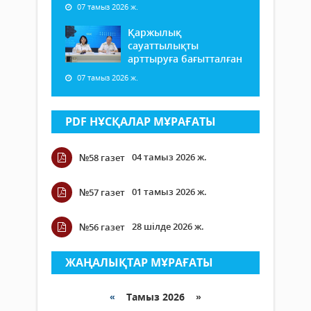
07 тамыз 2026 ж.
Қаржылық
сауаттылықты
арттыруға бағытталған
07 тамыз 2026 ж.
PDF НҰСҚАЛАР МҰРАҒАТЫ
04 тамыз 2026 ж.
№58 газет
01 тамыз 2026 ж.
№57 газет
28 шілде 2026 ж.
№56 газет
ЖАҢАЛЫҚТАР МҰРАҒАТЫ
«
Тамыз 2026 »