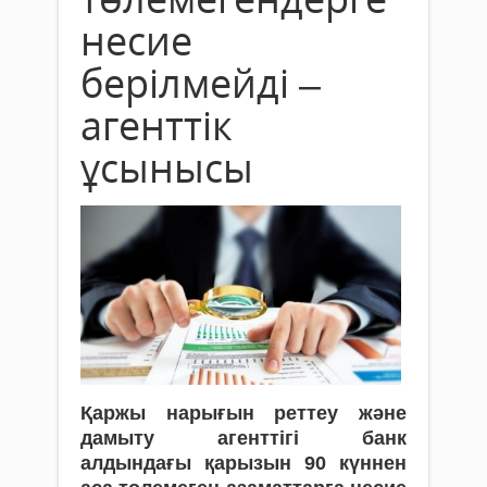
несие
берілмейді –
агенттік
ұсынысы
Қаржы нарығын реттеу және
дамыту агенттігі банк
алдындағы қарызын 90 күннен