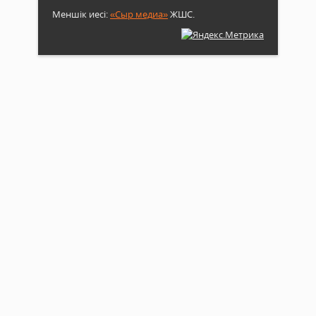
Меншік иесі:
«Сыр медиа»
ЖШС.