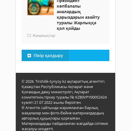
Президент
көпбалалы
аналардың
қарыздарын азайту
туралы Жарлыққа
қол қойды
Жаңалықтар
Пікір қалдыру
© 2026. Tirshilik-tynysy.kz ақпараттық агенттігі.
Қазақстан Республикасы Ақпарат және
Қоғамдық даму министрлігі, Ақпарат
комитетінің тіркеу туралы № KZ80VPY00052424
куәлігі 21.07.2022 жылы берілген.
® Агенттік сайтында жарияланған барлық
мақалалар мен фото-бейне материалдардың
авторлық құқықтары қорғалған.
Материалдарды пайдаланған жағдайда сілтеме
жасалуы міндетті.