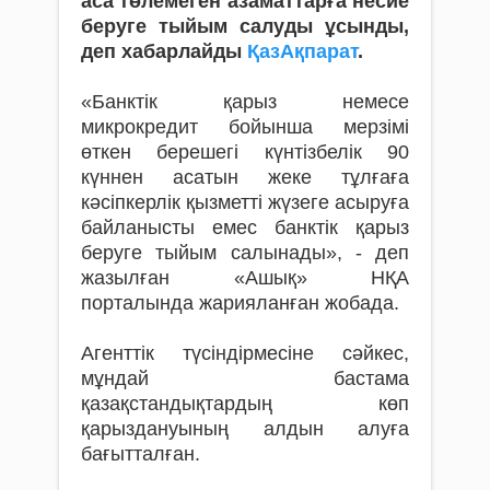
аса төлемеген азаматтарға несие
беруге тыйым салуды ұсынды,
деп хабарлайды
ҚазАқпарат
.
«Банктік қарыз немесе
микрокредит бойынша мерзімі
өткен берешегі күнтізбелік 90
күннен асатын жеке тұлғаға
кәсіпкерлік қызметті жүзеге асыруға
байланысты емес банктік қарыз
беруге тыйым салынады», - деп
жазылған «Ашық» НҚА
порталында жарияланған жобада.
Агенттік түсіндірмесіне сәйкес,
мұндай бастама
қазақстандықтардың көп
қарыздануының алдын алуға
бағытталған.