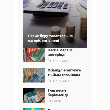
Несие беру талаптарына
өзгеріс енгізіледі
Несие мерзімі
шегерілді
Экономика
Өсімпұл есептеуге
тыйым салынады
Экономика
Енді несие
берілмейді
Қоғам