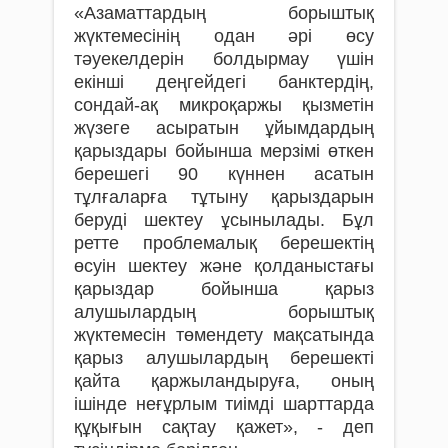
«Азаматтардың борыштық
жүктемесінің одан әрі өсу
тәуекелдерін болдырмау үшін
екінші деңгейдегі банктердің,
сондай-ақ микроқаржы қызметін
жүзеге асыратын ұйымдардың
қарыздары бойынша мерзімі өткен
берешегі 90 күннен асатын
тұлғаларға тұтыну қарыздарын
беруді шектеу ұсынылады. Бұл
ретте проблемалық берешектің
өсуін шектеу және қолданыстағы
қарыздар бойынша қарыз
алушылардың борыштық
жүктемесін төмендету мақсатында
қарыз алушылардың берешекті
қайта қаржыландыруға, оның
ішінде неғұрлым тиімді шарттарда
құқығын сақтау қажет», - деп