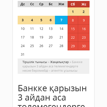
Дс
Сс
Ср
Бс
Жм
Сб
Жс
1
2
3
4
5
6
7
8
9
10
11
12
13
14
15
16
17
18
19
20
21
22
23
24
25
26
27
28
29
30
31
Тіршілік тынысы
»
Жаңалықтар
» Банкке
қарызын 3 айдан аса төлемегендерге
несие берілмейді – агенттік ұсынысы
Банкке қарызын
3 айдан аса
төлемегендерге