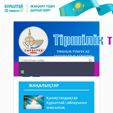
TIRSHILIK-TYNYSY.KZ
АҚПАРАТТЫҚ АГЕНТТІГІ
ЖАҢАЛЫҚТАР
Қазақстандықтар
Құрылтай сайлауынан
жақсылық