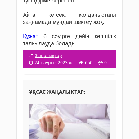
түсіндірме берілген.
Айта кетсек, қолданыстағы
заңнамада мұндай шектеу жоқ.
Құжат
6 сәуірге дейін көпшілік
талқылауда болады.
Жаңалықтар
24 наурыз 2023 ж.
650
0
ҰҚСАС ЖАҢАЛЫҚТАР: