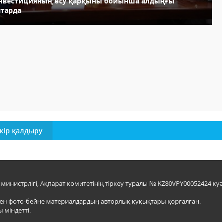
нвестицияның өсу қарқыны бойынша алдыңғы
атарда
кір қалдыру
инистрлігі, Ақпарат комитетінің тіркеу туралы № KZ80VPY00052424 куә
мен фото-бейне материалдардың авторлық құқықтары қорғалған.
 міндетті.