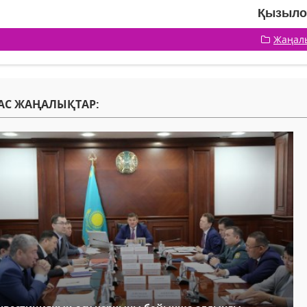
Қызылор
Жаңал
АС ЖАҢАЛЫҚТАР: