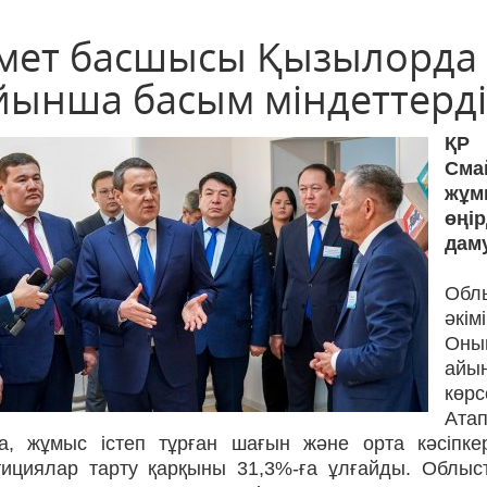
імет басшысы Қызылорда
йынша басым міндеттерді 
ҚР
Сма
жұм
өңі
дам
Обл
әкім
Оны
айы
көрс
Атап
ға, жұмыс істеп тұрған шағын және орта кәсіпкер
тициялар тарту қарқыны 31,3%-ға ұлғайды. Облы