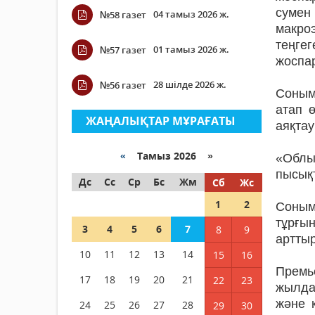
сумен
04 тамыз 2026 ж.
№58 газет
макро
теңге
01 тамыз 2026 ж.
№57 газет
жоспа
28 шілде 2026 ж.
№56 газет
Соным
атап 
ЖАҢАЛЫҚТАР МҰРАҒАТЫ
аяқтау
«
Тамыз 2026 »
«Облы
пысықт
Дс
Сс
Ср
Бс
Жм
Сб
Жс
1
2
Соным
тұрғы
3
4
5
6
7
8
9
арттыр
10
11
12
13
14
15
16
Премь
17
18
19
20
21
22
23
жылда
және 
24
25
26
27
28
29
30