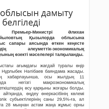
 облысын дамыту
белгіледі
 Премьер-Министрі Әлихан
йыловтың Қызылорда облысына
ыс сапары аясында өткен кеңесте
рдің әлеуметтік-экономикалық
уының өзекті мәселелері талқыланды.
ыстағы ағымдағы жағдай туралы өңір
і Нұрлыбек Нәлібаев баяндама жасады.
ң хабарлауынша, осы жылдың 11
нда негізгі макроэкономикалық
еткіштердің өсу қарқыны жоғары болды.
 айтқанда, өңдеу өнеркәсібінің көлемі
лік субъектілерінің саны 29,5%-ға, ал
ста 28 мыңнан астам жаңа жұмыс орны