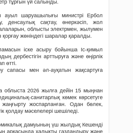
тр тұрғын үй салынды.
алы ауыл шаруашылығы министрі Ербол
, денсаулық сақтау, өнеркәсіп, жол
алаларын, облысты электрмен, жылумен
 қорғау жөніндегі шаралар қаралды.
ламасын іске асыру бойынша Іс-қимыл
дың дербестігін арттыруға және өңірлік
п өтті.
ру сапасы мен әл-ауқатын жақсартуға
а облыста 2026 жылға дейін 15 мыңнан
едициналық-санитарлық көмек көрсетуге
 жаңғырту жоспарланған. Одан бөлек,
к қолдау мәселелері шешіледі.
номикалық дамуының үш жылдық Кешенді
ның арқасында халықты газдандыру және