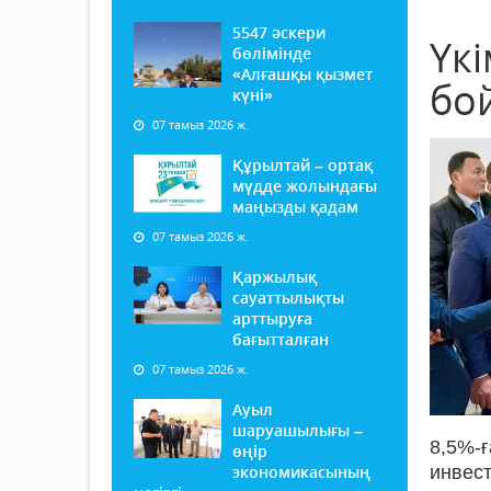
5547 әскери
Үк
бөлімінде
«Алғашқы қызмет
бо
күні»
07 тамыз 2026 ж.
Құрылтай – ортақ
мүдде жолындағы
маңызды қадам
07 тамыз 2026 ж.
Қаржылық
сауаттылықты
арттыруға
бағытталған
07 тамыз 2026 ж.
Ауыл
шаруашылығы –
8,5%-
өңір
экономикасының
инвес