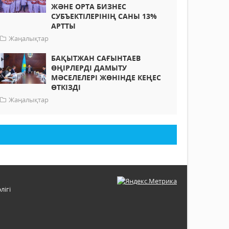
ЖӘНЕ ОРТА БИЗНЕС
СУБЪЕКТІЛЕРІНІҢ САНЫ 13%
АРТТЫ
Жаңалықтар
БАҚЫТЖАН САҒЫНТАЕВ
ӨҢІРЛЕРДІ ДАМЫТУ
МӘСЕЛЕЛЕРІ ЖӨНІНДЕ КЕҢЕС
ӨТКІЗДІ
Жаңалықтар
лігі