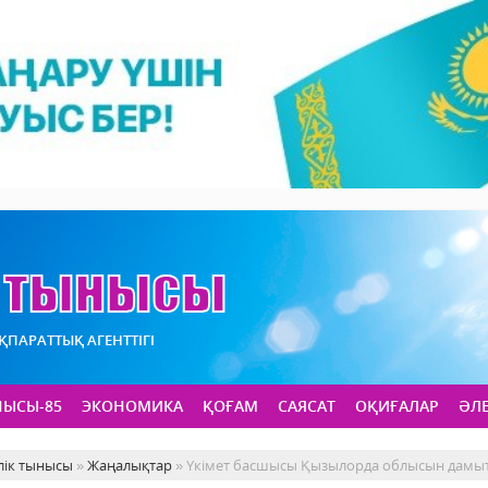
АҚПАРАТТЫҚ АГЕНТТІГІ
НЫСЫ-85
ЭКОНОМИКА
ҚОҒАМ
САЯСАТ
ОҚИҒАЛАР
ӘЛ
лік тынысы
»
Жаңалықтар
» Үкімет басшысы Қызылорда облысын дамыту