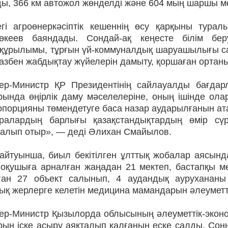
ы, 366 км автожол жөнделді және 604 мың шаршы ме
егі агроөнеркәсіптік кешеннің өсу қарқыны тур
өкеев баяндады. Сондай-ақ кеңесте білім беру
құрылымы, тұрғын үй-коммуналдық шаруашылығы с
азбен жабдықтау жүйелерін дамыту, қоршаған ортаны
ер-Министр ҚР Президентінің сайлауалды бағдар
ында өңірлік даму мәселелеріне, оның ішінде олар
порцияны төмендетуге баса назар аударылғанын ата
аралардың барлығы қазақстандықтардың өмір сү
талып отыр», — деді Әлихан Смайылов.
айтуынша, биыл бекітілген ұлттық жобалар аясынд
 оқушыға арналған жаңадан 21 мектеп, бастапқы м
ған 27 объект салынып, 4 аудандық аурухананы
қ жерлерге келетін медицина мамандарын әлеуметті
ер-Министр Қызылорда облысының әлеуметтік-эко
рын іске асыру аяқталып қалғанын еске салды. Со