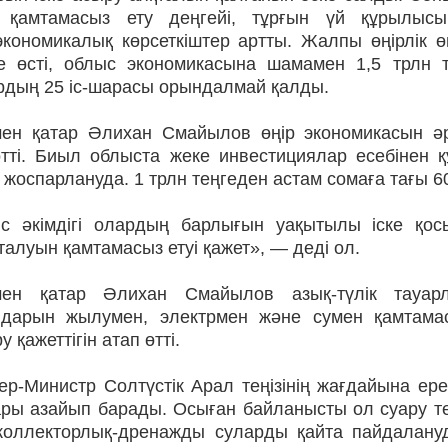
 қамтамасыз ету деңгейі, тұрғын үй құрылысы
экономикалық көрсеткіштер артты. Жалпы өңірлік 
ге өсті, облыс экономикасына шамамен 1,5 трлн 
рдың 25 іс-шарасы орындалмай қалды.
ен қатар Әлихан Смайылов өңір экономикасын әр
өтті. Биыл облыста жеке инвестициялар есебінен 
 жоспарлануда. 1 трлн теңгеден астам сомаға тағы 
с әкімдігі олардың барлығын уақытылы іске қо
алуын қамтамасыз етуі қажет», — деді ол.
ен қатар Әлихан Смайылов азық-түлік тауар
ндарын жылумен, электрмен және сумен қамтамас
у қажеттігін атап өтті.
ер-Министр Солтүстік Арал теңізінің жағдайына ер
ры азайып барады. Осыған байланысты ол суару тех
коллекторлық-дренажды суларды қайта пайдалануд