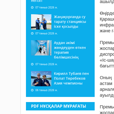
негізгі
ашылд
07 тамыз 2026 ж.
Өңірд
Жаңақорғанда су
Қараш
тарату станциясы
инфра
іске қосылды
және г
07 тамыз 2026 ж.
Премь
Аудан әкімі
жөндеуден өткен
жоспар
терапия
диспро
бөлімшесінің
«Іс-ш
07 тамыз 2026 ж.
бағыт
Кирилл Тубаев пен
Оның 
Полат Төребеков
Азия чемпионы
астам
арнал
06 тамыз 2026 ж.
ауылды
PDF НҰСҚАЛАР МҰРАҒАТЫ
Премь
жоспа