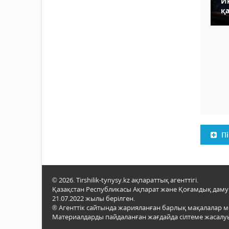
И
қ
Пі
© 2026. Tirshilik-tynysy.kz ақпараттық агенттігі.
Қазақстан Республикасы Ақпарат және Қоғамдық даму м
21.07.2022 жылы берілген.
® Агенттік сайтында жарияланған барлық мақалалар 
Материалдарды пайдаланған жағдайда сілтеме жасалуы