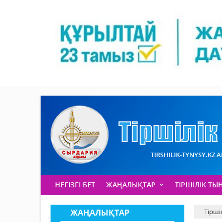
TIRSHILIK-TYNYSY.KZ 
НЕГІЗГІ БЕТ
ЖАҢАЛЫҚТАР
ТІРШІЛІК ТЫ
ЖАҢАЛЫҚТАР
Тірші