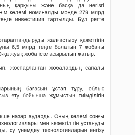
ның қарқыны және басқа да негізгі
өнім көлемі номиналды мәнде 279 млрд
теңге инвестиция тартылды. Бұл ретте
тараптандыруды жалғастыру қажеттігін
құны 6,5 млрд теңге болатын 7 жобаны
60-қа жуық жоба іске асырылып жатыр.
сып, жоспарланған жобалардың сапалы
ларының бағасын ұстап тұру, облыс
ыз ету бойынша жұмыстың тиімділігін
екше назар аударды. Оның көлемі соңғы
нологиялары мен кезектілігін ұстануды
ы, су үнемдеу технологияларын енгізу