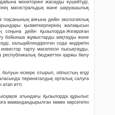
дайына мониторинг жасауды күшейтуді,
ісінің магистральдық және шаруашылық
 тоқсанының аяғына дейін экологиялық
орындары қызметкерлерінің жалақысын
 соңына дейін Қызылорда-Жезқазған
ырту бойынша жұмыстарды аяқтауды және
уді, кальцийлендірілген сода өндіретін
инвестор тарту мәселесін пысықтауды,
а республикалық бюджеттен қаржы бөлу
 болуын ескере отырып, облыстың елді
аласында перинаталдық орталық салуға
 атап өтті.
Ысқақов атындағы Қызылорда құрылыс
арға мамандандырылған көмек көрсететін