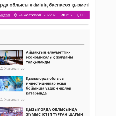
да облысы әкімінің баспасөз қызметі
ықтар
24 желтоқсан 2022 ж.
697
0
Аймақтың әлеуметтік-
экономикалық жағдайы
талқыланды
Жаңалықтар
Қызылорда облысы
инвестициялар өсімі
бойынша үздік өңірлер
қатарында
Жаңалықтар
ҚЫЗЫЛОРДА ОБЛЫСЫНДА
ЖҰМЫС ІСТЕП ТҰРҒАН ШАҒЫН