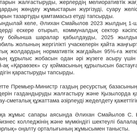
тарын жалғастыруды, жерлердің мелиоративтік жағ
дардың жөндеу жұмыстарын жүргізуді, суару жел
рын тазартуды қамтамасыз етуді тапсырды.
ындылай келе, Әлихан Смайылов 2023 жылдың 1-ші
дерді ескере отырып, коммуналдық сектор кәсіп
ру бойынша шаралар қабылдауды, 2025 жылдың
обиль жолының жергілікті учаскелерін қайта жаңғ
тық жолдардың нормативтік жағдайын 95%-ға жеткіз
тың құрылыс жобасын одан әрі жүзеге асыру үшін 
й-ақ «Қараөзек» су қоймасының құрылысын бастауғ
дігін қарастыруды тапсырды.
етте Премьер-Министр газдың ресурстық базасының
дерін газдандыруды жалғастыру және Қызылорда қ
у-сметалық құжаттама әзірлеуді жеделдету қажеттігін
қа жұмыс сапары аясында Әлихан Смайылов С. 
изнес колледжінің және мүмкіндігі шектеулі балал
орлық» оңалту орталығының жұмысымен танысты.