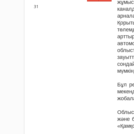
жұмыс
31
канал
арнала
Қорыт
төлем
артты
автом
облыс
зауыт
сонда
мүмкін
Бұл р
мекен
жобала
Облыс
және б
«Қамқ